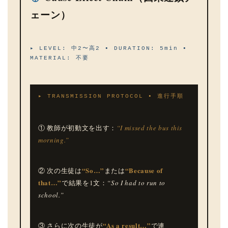
ェーン）
▸ LEVEL: 中2〜高2 ▪ DURATION: 5min ▪
MATERIAL: 不要
▸ TRANSMISSION PROTOCOL ▪ 進行手順
① 教師が初動文を出す：
“I missed the bus this
morning.”
“So…”
“Because of
② 次の生徒は
または
that…”
で結果を1文：
“So I had to run to
school.”
“As a result…”
③ さらに次の生徒が
で連