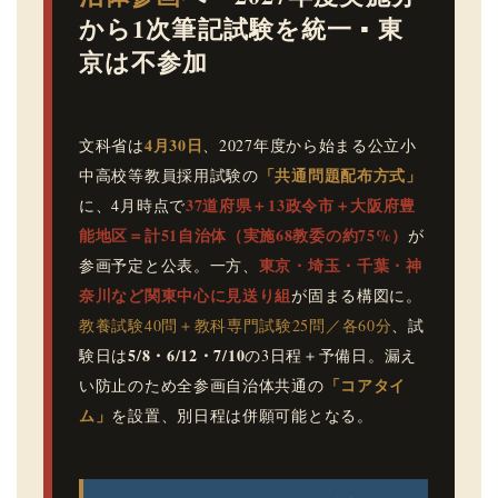
から1次筆記試験を統一 ▪ 東
京は不参加
4月30日
文科省は
、2027年度から始まる公立小
「共通問題配布方式」
中高校等教員採用試験の
37道府県＋13政令市＋大阪府豊
に、4月時点で
能地区＝計51自治体（実施68教委の約75%）
が
東京・埼玉・千葉・神
参画予定と公表。一方、
奈川など関東中心に見送り組
が固まる構図に。
教養試験40問＋教科専門試験25問／各60分
、試
5/8・6/12・7/10
験日は
の3日程＋予備日。漏え
「コアタイ
い防止のため全参画自治体共通の
ム」
を設置、別日程は併願可能となる。