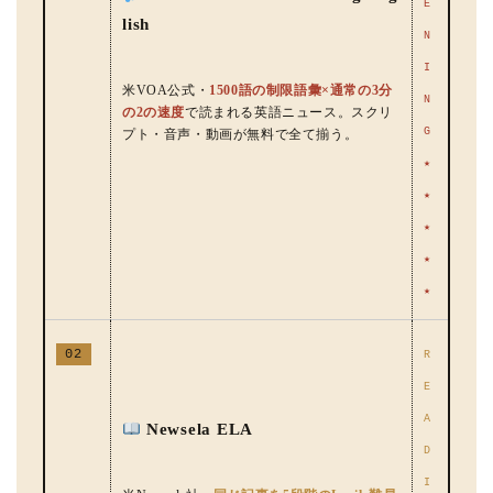
E
lish
N
I
米VOA公式・
1500語の制限語彙×通常の3分
N
の2の速度
で読まれる英語ニュース。スクリ
G
プト・音声・動画が無料で全て揃う。
★
★
★
★
★
02
R
E
A
Newsela ELA
D
I