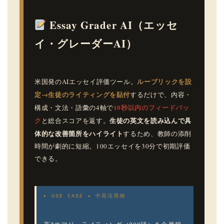
Essay Grader AI（エッセ
イ・グレーダーAI）
ルーブリックを設
米国発のAIエッセイ評価ツール。
定→生徒のライティングを貼付
するだけで、内容・
10秒以内のフィードバッ
構成・文法・語彙の4軸で
ク
生徒の英文を読み込んで具
と総合スコアを返す。
体的な改善箇所をハイライト
するため、教師の添削
時間が劇的に短縮。100エッセイを30分で初期評価
できる。
▸ USE CASE ▪ 中高活用例