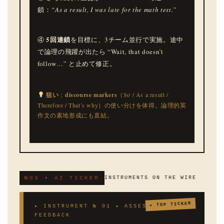
鎖：
“As a result, I was late for the math test.”
5回連鎖
④
を目標に、3チーム並行で実施。途中
で論理の飛躍が出たら “Wait, that doesn’t
follow…” と止めて修正。
狙い
：
discourse markers
（So / As a result /
Therefore / That’s why）の使い分けを体得。論理的英
作文の素地形成にも直結。
№03 ▪ AI TICKER
INSTRUMENTS ON THE WIRE
★ TOP TICKER
▸ INSTRUMENT № 01 ▪ ASSESSMENT &
FEEDBACK