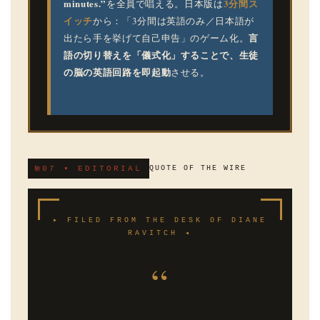
minutes.”
3分間ス
を全員で唱える。日本版は
イッチ
から：「3分間は英語のみ／日本語が
言
出たら手を挙げて自己申告」のゲーム化。
語の切り替えを「儀式化」することで、生徒
の脳の英語回路を即起動
させる。
№07 ▪ EDITORIAL
QUOTE OF THE WIRE
▸ FILED FROM THE DESK OF DIANE
RAVITCH ◂
“