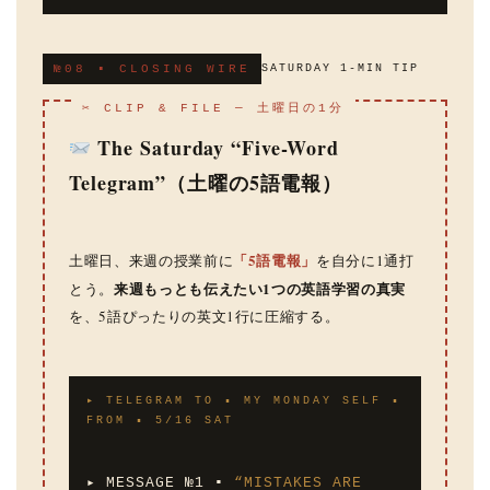
№08 ▪ CLOSING WIRE
SATURDAY 1-MIN TIP
✂ CLIP & FILE — 土曜日の1分
The Saturday “Five-Word
Telegram”（土曜の5語電報）
「5語電報」
土曜日、来週の授業前に
を自分に1通打
来週もっとも伝えたい1つの英語学習の真実
とう。
を、5語ぴったりの英文1行に圧縮する。
▸ TELEGRAM TO ▪ MY MONDAY SELF ▪
FROM ▪ 5/16 SAT
▸ MESSAGE №1 ▪
“MISTAKES ARE