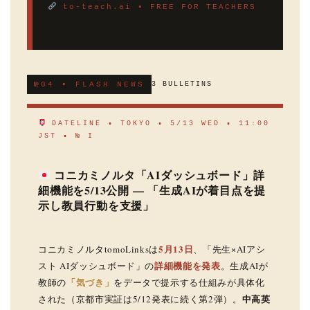
to-teach.ai ▪ FREE FOR TEACHERS
№04 ▪ FLASH NEWS
3 BULLETINS
DATELINE ▪ TOKYO ▪ 5/13 WED ▪ 11:00
JST ▪ № I
コニカミノルタ「AIダッシュボード」詳
細機能を5/13公開 — 「生成AIが着目点を提
示し教員行動を支援」
5月13日
コニカミノルタtomoLinksは
、「先生×AIアシ
詳細機能を発表
スト AIダッシュボード」の
。生成AIが
「気づき」
教師の
をデータで提示する仕組みが具体化
中高英
された（京都市実証は5/12発表に続く第2弾）。