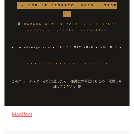
▪ END OF DISPATCH №089 — STOP
▪
HARADA WIRE SERVICE ▪ TELEGRAPH
BUREAU OF ENGLISH EDUCATION
▸ haradaeigo.com ▪ SAT 16.MAY.2026 ▪ VOL.089 ◂
▪ ▪ ▪ — — ▪ — ▪ ▪ ▪ — ▪ — — ▪ ▪ — — — ▪
このニュースレターが役に立ったら、職員室の同僚にもこの「電報」を
回してください
Manifest