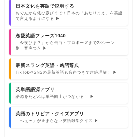
日本文化を英語で説明する
おでんから侘び寂びまで！日本の「あたりまえ」を英語
で言えるようになる ▶
恋愛英語フレーズ1040
「今夜ひま？」から告白・プロポーズまで28シーン
別・音声つき ▶
最新スラング英語・略語辞典
TikTokやSNSの最新英語も音声つきで超絶理解！ ▶
英単語語源アプリ
語源をたどれば単語同士がつながる！ ▶
英語のトリビア・クイズアプリ
「へぇ〜」が止まらない英語雑学クイズ ▶