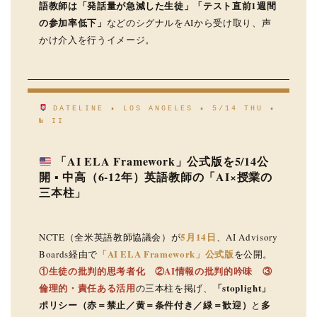
語教師は「発話量が急減した生徒」「テスト直前1週間
の参加率低下」
などのシグナルをAIから受け取り、声
かけ介入を行うイメージ。
DATELINE ▪ LOS ANGELES ▪ 5/14 THU ▪
№ II
「AI ELA Framework」公式版を5/14公
開 ▪ 中高（6-12年）英語教師の「AI×授業の
三本柱」
5月14日
NCTE（全米英語教師協議会）が
、AI Advisory
「AI ELA Framework」公式版
Boards経由で
を公開。
①生徒の批判的思考者化 ②AI情報の批判的吟味 ③
倫理的・責任ある活用
「stoplight」
の三本柱を掲げ、
ポリシー（赤＝禁止／黄＝条件付き／緑＝歓迎）
多
と