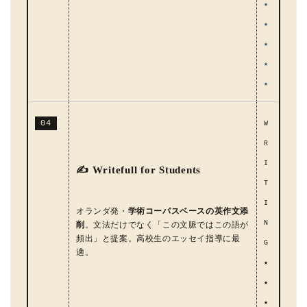
★
★
★
★
★
04
W
R
I
✍ Writefull for Students
T
I
オランダ発・
学術コーパスベースの英作文添
N
削
。文法だけでなく「この文脈ではこの語が
頻出」と提案。高校生のエッセイ指導に最
G
適。
★
★
★