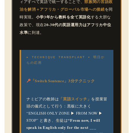
部族間の言語政
ィアすべて英語で統一することで、
治を解消＋アフリカ・グローバル市場への接続
を同
小学3年から教科を全て英語化
時実現。
する大胆な
20-30代の英語運用力はアフリカ中位
政策で、現在
水準
に到達。
▸ TECHNIQUE TRANSPLANT ▪ 明日か
らの応用
「Switch Sentence」3分テクニック
「英語スイッチ」
ナミビアの教師は
を授業冒
頭の儀式として行う：黒板に大きく
“ENGLISH ONLY ZONE ▶ FROM NOW ▶
“From now, I will
STOP” と書き、生徒は
speak in English only for the next ___