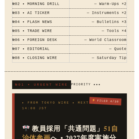
№02 ▪ MORNING DRILL
— Warm-Ups ×2
№03 ▪ AI TICKER
— Instruments ×2
№04 ▪ FLASH NEWS
— Bulletins ×3
№05 ▪ TRADE WIRE
— Tools ×4
№06 ▪ FOREIGN DESK
— World Classroom
№07 ▪ EDITORIAL
— Quote
№08 ▪ CLOSING WIRE
— Saturday Tip
№01 ▪ URGENT WIRE
PRIORITY ★★★
FILED 4/30
▸ FROM TOKYO WIRE ▪ MEXT BUREAU ▪
14:00 JST
教員採用「共通問題」
51自
治体参画
へ ▪ 2027年度実施分