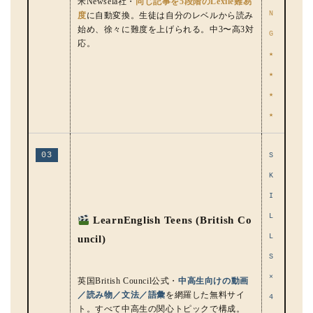
米Newsela社・
同じ記事を5段階のLexile難易
N
度
に自動変換。生徒は自分のレベルから読み
始め、徐々に難度を上げられる。中3〜高3対
G
応。
★
★
★
★
03
S
K
I
L
LearnEnglish Teens (British Co
L
uncil)
S
×
英国British Council公式・
中高生向けの動画
／読み物／文法／語彙
を網羅した無料サイ
4
ト。すべて中高生の関心トピックで構成。