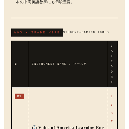
本の中高英語教師にも示唆豊富。
№05 ▪ TRADE WIRE
STUDENT-FACING TOOLS
C
A
T
E
№
INSTRUMENT NAME ▪ ツール名
G
O
R
Y
01
L
I
S
T
Voice of America Learning Eng