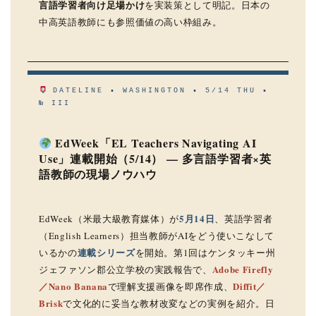
言語学習者向け足場かけ
を実装策として明記。日本の
中高英語教師にも参照価値の高い枠組み。
DATELINE ▪ WASHINGTON ▪ 5/14 THU ▪
№ III
EdWeek「EL Teachers Navigating AI
Use」連載開始（5/14） — 多言語学習者×英
語教師の現場ノウハウ
5月14日
EdWeek（米最大級教育媒体）が
、英語学習者
（English Learners）担当教師がAIをどう使いこなして
連載シリーズ
いるかの
を開始。第1回はケンタッキー州
Adobe Firefly
ジェファソン郡公立学校の実践報告で、
／Nano Banana
Diffit／
で理解支援画像を即席作成、
Brisk
で文化的に妥当な教材改変などの実例を紹介。日