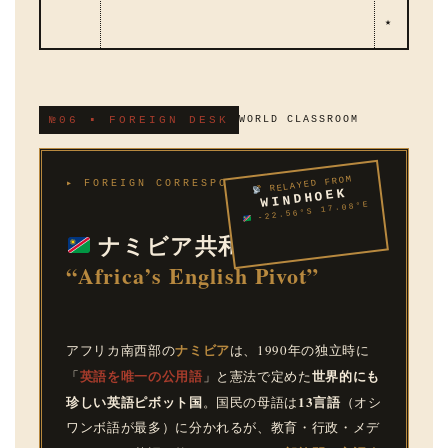
★
№06 ▪ FOREIGN DESK
WORLD CLASSROOM
RELAYED FROM
▸ FOREIGN CORRESPONDENT REPORT
WINDHOEK
-22.56°S 17.08°E
ナミビア共和国 —
“Africa’s English Pivot”
ナミビア
アフリカ南西部の
は、1990年の独立時に
英語を唯一の公用語
世界的にも
「
」と憲法で定めた
珍しい英語ピボット国
13言語
。国民の母語は
（オシ
ワンボ語が最多）に分かれるが、教育・行政・メデ