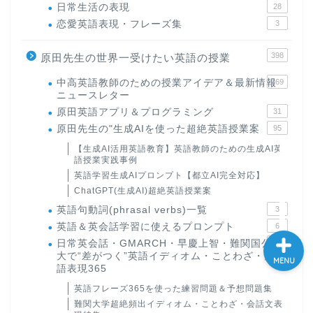
日常生活の表現
28
大学入試英語対策講座
恋愛英語表現・フレーズ集
3
398
原田先生の世界一受けたい英語の授業
英語名言・格言・カッコい
い英語＆素敵な英文フレー
中高英語教師のための授業アイデア＆最新情報
169
ズ集
ニュースレター
原田英語アプリ＆プログラミング
31
過去記事
原田先生の"生成AIを使った超絶英語授業案
95
【生成AI活用英語教育】英語教師のための生成AI英
語授業実践事例
CONTACT
英語学習生成AIプロンプト【都立AI完全対応】
ChatGPT(生成AI)超絶英語授業案
英語句動詞(phrasal verbs)一覧
3
英語＆英会話学習に使えるプロンプト
6
日常英会話・GMARCH・早慶上智・難関国公立
22
大で“差がつく”英語イディオム・ことわざ・口
MENU
語表現365
英語フレーズ365を使った練習問題＆予想問題集
難関大学超絶頻出イディオム・ことわざ・会話文表