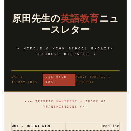
原田先生の
英語教育
ニュ
ースレター
▸ MIDDLE & HIGH SCHOOL ENGLISH
TEACHERS DISPATCH ◂
SAT ▪
DISPATCH
HEAVY TRAFFIC ▪
16.MAY.2026
№089
PRIORITY
▸▸▸ TRAFFIC
MANIFEST
▪ INDEX OF
TRANSMISSIONS ▸▸▸
№01 ▪ URGENT WIRE
— Headline