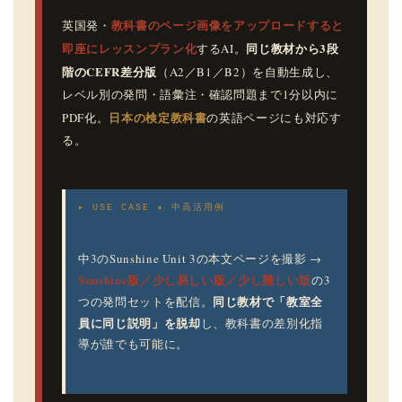
教科書のページ画像をアップロードすると
英国発・
即座にレッスンプラン化
同じ教材から3段
するAI。
階のCEFR差分版
（A2／B1／B2）を自動生成し、
レベル別の発問・語彙注・確認問題まで1分以内に
日本の検定教科書
PDF化。
の英語ページにも対応す
る。
▸ USE CASE ▪ 中高活用例
中3のSunshine Unit 3の本文ページを撮影 →
Sunshine版／少し易しい版／少し難しい版
の3
同じ教材で「教室全
つの発問セットを配信。
員に同じ説明」を脱却
し、教科書の差別化指
導が誰でも可能に。