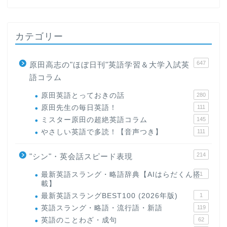
カテゴリー
647
原田高志の"ほぼ日刊"英語学習＆大学入試英
語コラム
原田英語とっておきの話
280
原田先生の毎日英語！
111
ミスター原田の超絶英語コラム
145
やさしい英語で多読！【音声つき】
111
ホーム
214
"シン"・英会話スピード表現
原田高志の”ほぼ日刊”英語
学習＆大学入試英語コラム
最新英語スラング・略語辞典【AIはらだくん搭
1
載】
最新英語スラングBEST100 (2026年版)
1
“シン”・英会話スピード表
英語スラング・略語・流行語・新語
119
現
英語のことわざ・成句
62