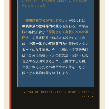
▸ ENGLISH TEACHER ANGLE ▪ 中高英語教
師にとっての含意
採用試験で何が問われるか
「
」が変われば、
教員養成の教科専門の重心
も変わる。中学英
原則として高校レベルの専
語の専門試験が「
門性
」を共通問題で確認する設計になる点
中高一体での英語専門力
は、
が新時代スタン
ダードになる前兆。今、現職の中学英語教師
は「自分は高校レベルの英文法・音韻・社会
言語学を説明できるか？」と内省する好機。
生徒に教えるための専門性の天井を、もう一
段上げる勉強時間を確保しよう。
▪ END OF URGENT WIRE — STOP — STOP —
STOP ▪