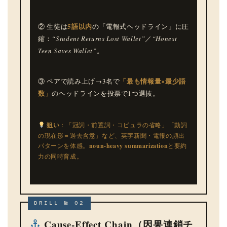
5語以内
② 生徒は
の「電報式ヘッドライン」に圧
縮：
“Student Returns Lost Wallet”
／
“Honest
Teen Saves Wallet”
。
「最も情報量×最少語
③ ペアで読み上げ→3名で
数」
のヘッドラインを投票で1つ選抜。
狙い
：「冠詞・前置詞・コピュラの省略」「動詞
の現在形＝過去含意」など、英字新聞・電報の頻出
パターンを体感。
noun-heavy summarization
と要約
力の同時育成。
DRILL № 02
Cause-Effect Chain（因果連鎖チ