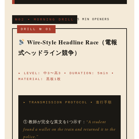
№02 ▪ MORNING DRILL
5 MIN OPENERS
DRILL № 01
Wire-Style Headline Race（電報
式ヘッドライン競争）
▸ LEVEL: 中3〜高3 ▪ DURATION: 5min ▪
MATERIAL: 黒板1枚
▸ TRANSMISSION PROTOCOL ▪ 進行手順
① 教師が完全な英文を1つ示す：
“A student
found a wallet on the train and returned it to the
police.”