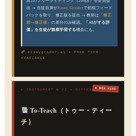
高2のフリーライティング（200語）を全員提
Essay Grader
出 → 生徒自身が
で初稿フィード
「修正
バックを取り、修正版を提出 → 教師は
前→修正後」
「AIがする評
の差分のみ確認。
価」を生徒が観察学習する
機会にも。
essaygrader.ai ▪ FREE TIER
AVAILABLE
◆ NEW WIRE
▸ INSTRUMENT № 02 ▪ DIFFERENTIATION
To-Teach（トゥー・ティー
チ）