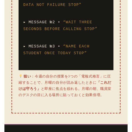
DATA NOT FAILURE STOP”
▸ MESSAGE №2 ▪
“WAIT THREE
SECONDS BEFORE CALLING STOP”
▸ MESSAGE №3 ▪
“NAME EACH
STUDENT ONCE TODAY STOP”
狙い
：今週の自分の授業を3つの「電報式格言」に圧
縮することで、月曜の自分が読み返したときに
「これだ
けは守ろう」
と即座に焦点を絞れる。月曜の朝、職員室
のデスクの目に入る場所に貼っておくと効果倍増。