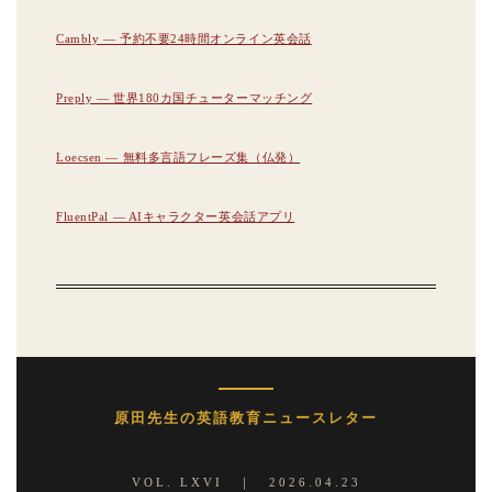
Cambly — 予約不要24時間オンライン英会話
Preply — 世界180カ国チューターマッチング
Loecsen — 無料多言語フレーズ集（仏発）
FluentPal — AIキャラクター英会話アプリ
原田先生の英語教育ニュースレター
VOL. LXVI ｜ 2026.04.23