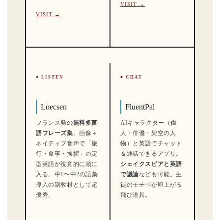
VISIT →
VISIT →
◉ LISTEN
◉ CHAT
Loecsen
FluentPal
フランス発の
無料多言
AIキャラクター（偉
語フレーズ集
。画像＋
人・俳優・架空の人
ネイティブ音声で「旅
物）と英語でチャット
行・食事・挨拶」の定
＆通話できるアプリ。
型英語が視覚的に頭に
シェイクスピアと英語
入る。中1〜中2の語彙
で議論
なども可能。生
導入の副教材として超
徒のモチベが即上がる
優秀。
飛び道具。