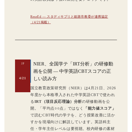
ReseEd — スタディサプリと姫路市教委が連携協定
（4/21掲載）
NIER、全国学テ「IRT分析」の研修動
JP
画を公開 — 中学英語CBTスコアの正
しい読み方
4/21
国立教育政策研究所（NIER）は4月21日、2026
年度から本格導入された中学英語CBTで使われ
る
IRT（項目反応理論）分析
の研修動画を公
開。「平均点○○点」ではなく
「能力値スコア」
で読むCBT時代の学テを、どう授業改善に活か
すかを現場向けに解説しています。英語科主
任・学年主任レベルは要視聴。校内研修の素材