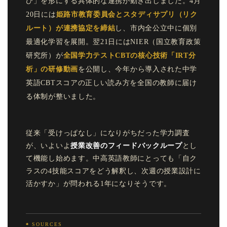
び」を形にする具体的な連携が動き出しました。4月
20日には
姫路市教育委員会とスタディサプリ（リク
ルート）が連携協定を締結
し、市内全公立中に個別
最適化学習を展開。翌21日にはNIER（国立教育政策
研究所）が
全国学力テストCBTの核心技術「IRT分
析」の研修動画
を公開し、今年から導入された中学
英語CBTスコアの正しい読み方を全国の教師に届け
る体制が整いました。
従来「受けっぱなし」になりがちだった学力調査
が、いよいよ
授業改善のフィードバックループ
とし
て機能し始めます。中高英語教師にとっても「自ク
ラスの4技能スコアをどう解釈し、次週の授業設計に
活かすか」が問われる1年になりそうです。
◉ SOURCES