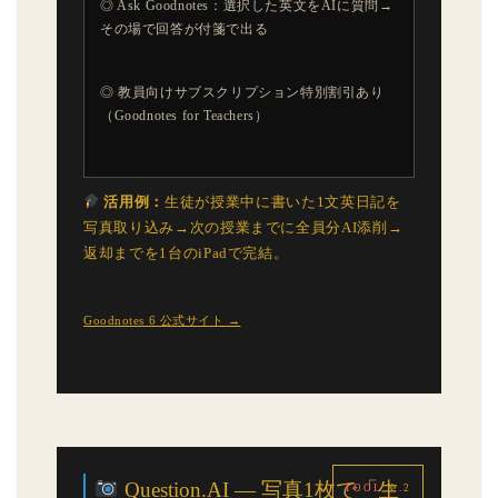
◎ Ask Goodnotes：選択した英文をAIに質問→
その場で回答が付箋で出る
◎ 教員向けサブスクリプション特別割引あり
（Goodnotes for Teachers）
活用例：
生徒が授業中に書いた1文英日記を
写真取り込み→次の授業までに全員分AI添削→
返却までを1台のiPadで完結。
Goodnotes 6 公式サイト →
Question.AI — 写真1枚で「生
TOOL
№.2