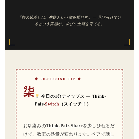
「師の眼差しは、生徒という畑を肥やす」 — 見守られてい
るという実感が、学びの土壌を育てる。
◆ 60-SECOND TIP ◆
柒
今日の1分ティップス — Think-
Pair-
Switch
（スイッチ！）
お馴染みの
Think-Pair-Share
を少しひねるだ
けで、教室の熱量が変わります。ペアで話し