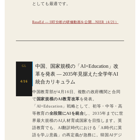
としても最適です。
ReseEd — IRT分析の研修動画を公開…NIER（4/21）
中国、国家規模の「AI+Education」改
GL
革を発表 — 2035年見据えた全学年AI
統合カリキュラム
4/16
中国教育部が4月16日、複数の政府機関と合同
で
国家規模のAI教育改革
を発表。
「AI+Education」戦略として、初等・中等・高
等教育の
全段階にAIを統合
し、2035年までに世
界最大規模のAI人材育成国家を目指します。英
語教育でも、AI翻訳時代における「AI時代に英
語を学ぶ意義」の再定義が急務に。韓国AIデジ