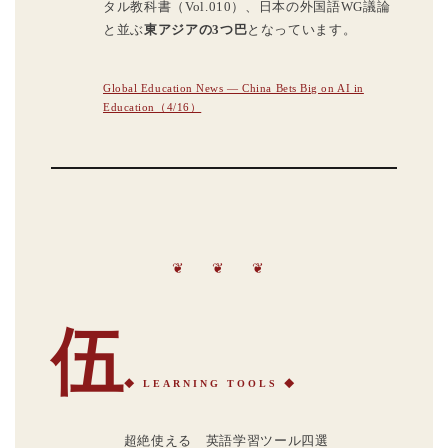
タル教科書（Vol.010）、日本の外国語WG議論
と並ぶ
東アジアの3つ巴
となっています。
Global Education News — China Bets Big on AI in
Education（4/16）
❦ ❦ ❦
伍
◆ LEARNING TOOLS ◆
超絶使える 英語学習ツール四選