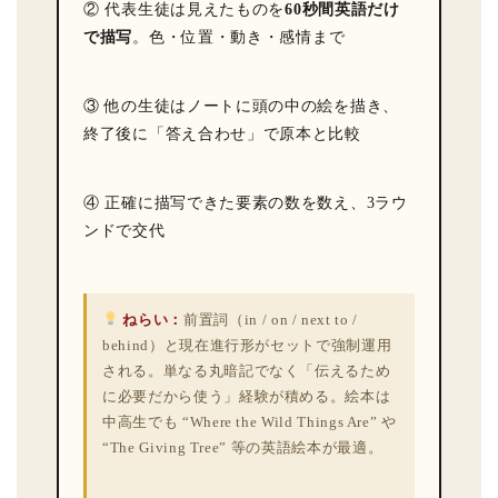
② 代表生徒は見えたものを
60秒間英語だけ
で描写
。色・位置・動き・感情まで
③ 他の生徒はノートに頭の中の絵を描き、
終了後に「答え合わせ」で原本と比較
④ 正確に描写できた要素の数を数え、3ラウ
ンドで交代
ねらい：
前置詞（in / on / next to /
behind）と現在進行形がセットで強制運用
される。単なる丸暗記でなく「伝えるため
に必要だから使う」経験が積める。絵本は
中高生でも “Where the Wild Things Are” や
“The Giving Tree” 等の英語絵本が最適。