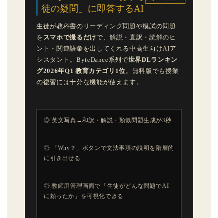
徒の疑問」に即答するAI
生徒が教科書のリーディング問題や模試の問題
を
スマホで撮るだけ
で、解説・直訳・読解のヒ
ント・関連語彙を出してくれる中高生向けAIア
シスタント。ByteDance系列で
世界DLランキン
グ2026年Q1 教育カテゴリ1位
。無料版でも授業
の復習には十分な機能が使えます。
◎ 英文写真→和訳・解説・類似問題生成が3秒
◎ 「Why？」ボタンで文法事項の説明を階層的
に引き出せる
◎ 教師用管理画面で「生徒がどんな問題でAI
に頼ったか」を可視化できる