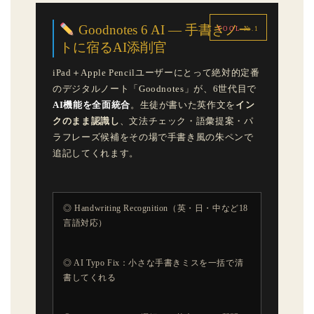
Goodnotes 6 AI — 手書きノー
TOOL
№.1
トに宿るAI添削官
iPad＋Apple Pencilユーザーにとって絶対的定番
のデジタルノート「Goodnotes」が、6世代目で
AI機能を全面統合
。生徒が書いた英作文を
イン
クのまま認識し
、文法チェック・語彙提案・パ
ラフレーズ候補をその場で手書き風の朱ペンで
追記してくれます。
◎ Handwriting Recognition（英・日・中など18
言語対応）
◎ AI Typo Fix：小さな手書きミスを一括で清
書してくれる