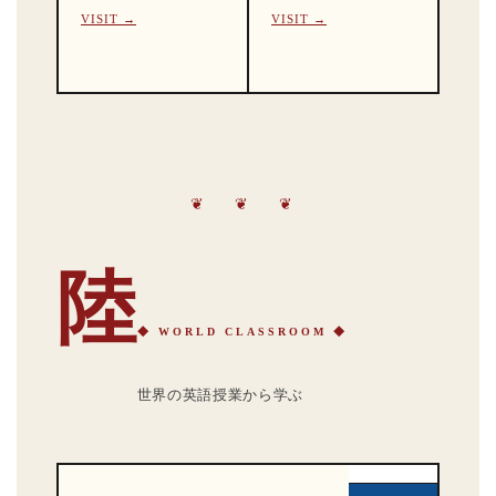
VISIT →
VISIT →
❦ ❦ ❦
陸
◆ WORLD CLASSROOM ◆
世界の英語授業から学ぶ