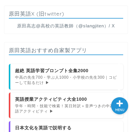
大学入試英語対策講座
原田英語X (旧twitter)
英語名言・格言・カッコい
原田高志@高校の英語教師（@slangjiten）/ X
い英語＆素敵な英文フレー
ズ集
原田英語おすすめ自家製アプリ
過去記事
CONTACT
超絶 英語学習プロンプト全集2000
中高の先生700・学ぶ人1000・小学校の先生300｜コピ
ーして貼るだけ ▶
英語授業アクティビティ大全1000
学年・時間・技能で検索！英日対訳＋音声つきの中高英
MENU
語アクティビティ ▶
日本文化を英語で説明する