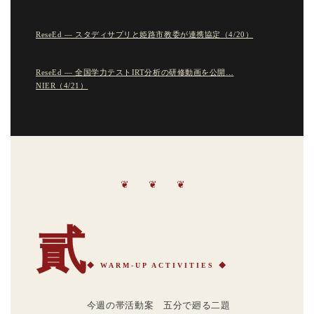
ReseEd — スタディサプリと姫路市教委が連携協定（4/20）
ReseEd — 全国学力テストIRT分析の研修動画を公開…
NIER（4/21）
❦ ❦ ❦
貳
◆ WARM-UP ACTIVITIES ◆
今週の帯活動案 五分で廻る二題