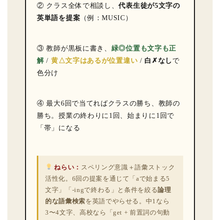
② クラス全体で相談し、
代表生徒が5文字の
英単語を提案
（例：MUSIC）
③ 教師が黒板に書き、
緑◎位置も文字も正
解
/
黄△文字はあるが位置違い
/
白✗なし
で
色分け
④ 最大6回で当てればクラスの勝ち、教師の
勝ち。授業の終わりに1回、始まりに1回で
「帯」になる
ねらい：
スペリング意識＋語彙ストック
活性化。6回の提案を通じて「aで始まる5
文字」「-ingで終わる」と条件を絞る
論理
的な語彙検索
を英語でやらせる。中1なら
3〜4文字、高校なら「get + 前置詞の句動