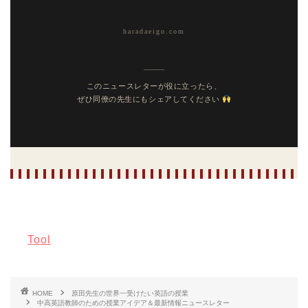
haradaeigo.com
このニュースレターが役に立ったら、
ぜひ同僚の先生にもシェアしてください
Tool
HOME
原田先生の世界一受けたい英語の授業
中高英語教師のための授業アイデア＆最新情報ニュースレター