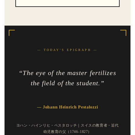
— TODAY’S EPIGRAPH —
“The eye of the master fertilizes
the field of the student.”
— Johann Heinrich Pestalozzi
ヨハン・ハインリヒ・ペスタロッチ｜スイスの教育者・近代
幼児教育の父（1746–1827）