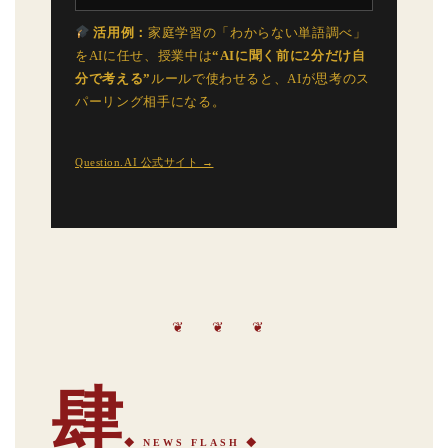
活用例：
家庭学習の「わからない単語調べ」
をAIに任せ、授業中は
“AIに聞く前に2分だけ自
分で考える”
ルールで使わせると、AIが思考のス
パーリング相手になる。
Question.AI 公式サイト →
❦ ❦ ❦
肆
◆ NEWS FLASH ◆