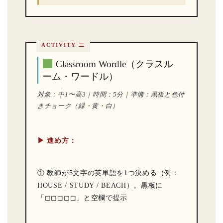
ACTIVITY 二
Classroom Wordle（クラスル
ーム・ワードル）
対象：中1〜高3｜時間：5分｜準備：黒板と色付
きチョーク（緑・黄・白）
▶ 進め方：
① 教師が5文字の英単語を1つ決める（例：
HOUSE / STUDY / BEACH）。黒板に
「◻◻◻◻◻」と空欄で提示