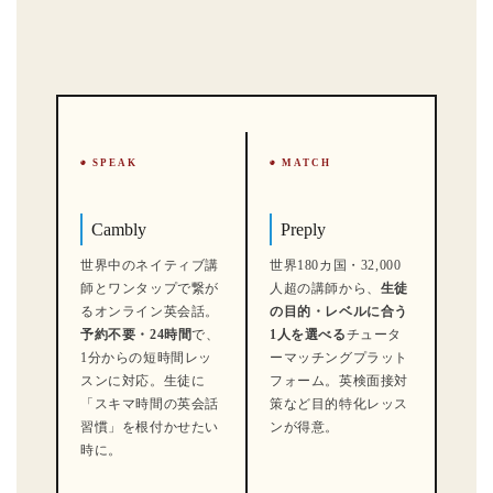
◉ SPEAK
◉ MATCH
Cambly
Preply
世界中のネイティブ講
世界180カ国・32,000
師とワンタップで繋が
人超の講師から、
生徒
るオンライン英会話。
の目的・レベルに合う
予約不要・24時間
で、
1人を選べる
チュータ
1分からの短時間レッ
ーマッチングプラット
スンに対応。生徒に
フォーム。英検面接対
「スキマ時間の英会話
策など目的特化レッス
習慣」を根付かせたい
ンが得意。
時に。