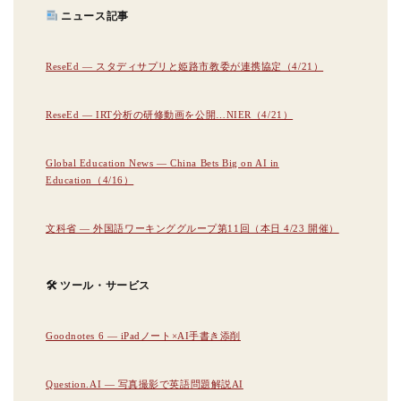
ニュース記事
ReseEd — スタディサプリと姫路市教委が連携協定（4/21）
ReseEd — IRT分析の研修動画を公開…NIER（4/21）
Global Education News — China Bets Big on AI in
Education（4/16）
文科省 — 外国語ワーキンググループ第11回（本日 4/23 開催）
🛠 ツール・サービス
Goodnotes 6 — iPadノート×AI手書き添削
Question.AI — 写真撮影で英語問題解説AI