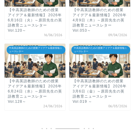
【中高英語教師のための授業
【中高英語教師のための授業
アイデア＆最新情報】 2026年
アイデア＆最新情報】 2026年
6月16日（火）～原田先生の英
4月9日（木）～原田先生の英
語教育ニュースレター
語教育ニュースレター
Vol.120～
Vol.053～
16/06/2026
09/04/2026
中高英語教師のための授業アイデア＆最新情報ニ
中高英語教師のための授業アイデア＆最新情報ニ
ュースレター
ュースレター
ホーム
【中高英語教師のための授業
【中高英語教師のための授業
アイデア＆最新情報】 2026年
アイデア＆最新情報】 2026年
6月24日（水）～原田先生の英
3月6日（金）～原田先生の英
語教育ニュースレター
語教育ニュースレター
原田高志の”ほぼ日刊”英語
Vol.128～
Vol.019 ～
学習＆大学入試英語コラム
24/06/2026
06/03/2026
“シン”・英会話スピード表
現