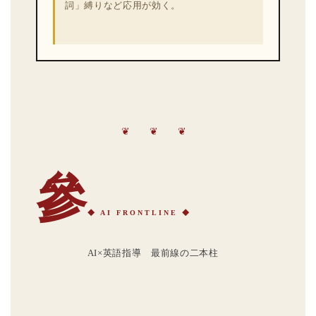
詞」縛りなど応用が効く。
❦ ❦ ❦
參
◆ AI FRONTLINE ◆
AI×英語指導 最前線の二本柱