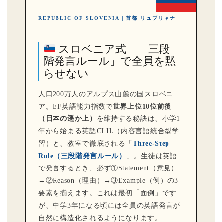
REPUBLIC OF SLOVENIA｜首都 リュブリャナ
スロベニア式 「三段
階発言ルール」で全員を黙
らせない
人口200万人のアルプス山麓の国スロベニ
ア。EF英語能力指数で
世界上位10位前後
（日本の遥か上）
を維持する秘訣は、小学1
年から始まる英語CLIL（内容言語統合型学
習）と、教室で徹底される「
Three-Step
Rule（三段階発言ルール）
」。生徒は英語
で発言するとき、必ず①Statement（意見）
→②Reason（理由）→③Example（例）の3
要素を揃えます。これは最初「面倒」です
が、中学3年になる頃には全員の英語発言が
自然に構造化されるようになります。