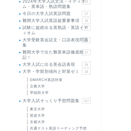
2024年大学入試文法・イディオ
15
ム・英単語・熟語問題集
今日の大学入試英語問題
27
難関大学入試英語超重要事項
19
試験に超絶出る英熟語・英語イデ
71
ィオム
大学受験英会話文・口語表現問題
35
集
難関大学で出た難英単語徹底暗
27
記！
大学入試に出る英会話表現
29
大学・学部別傾向と対策ゼミ
18
GMARCH英語対策
立教大学
早稲田大学
大学入試そっくり予想問題集
117
東京大学
筑波大学
京都大学
共通テスト英語リーディング予想