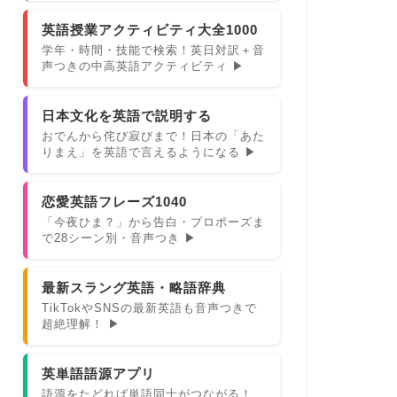
英語授業アクティビティ大全1000
学年・時間・技能で検索！英日対訳＋音
声つきの中高英語アクティビティ ▶
日本文化を英語で説明する
おでんから侘び寂びまで！日本の「あた
りまえ」を英語で言えるようになる ▶
恋愛英語フレーズ1040
「今夜ひま？」から告白・プロポーズま
で28シーン別・音声つき ▶
最新スラング英語・略語辞典
TikTokやSNSの最新英語も音声つきで
超絶理解！ ▶
英単語語源アプリ
語源をたどれば単語同士がつながる！