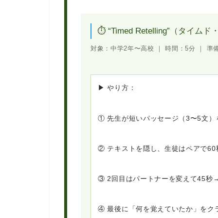
⏱ “Timed Retelling”（タ
対象：
中学2年〜高校 ｜
時間：
5分 ｜
準
▶ やり方：
① 先生が短いパッセージ（3〜5文
② テキストを隠し、生徒はペアで60秒
③ 2回目はパートナーを変えて45秒
④ 最後に「何を覚えていたか」をク