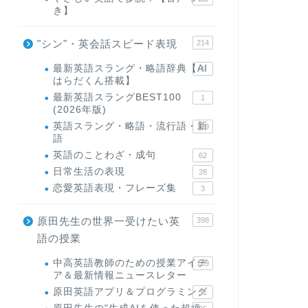
き】
"シン"・英会話スピード表現
214
最新英語スラング・略語辞典【AI
1
はらだくん搭載】
最新英語スラングBEST100
1
(2026年版)
英語スラング・略語・流行語・新
119
語
英語のことわざ・成句
62
日常生活の表現
28
恋愛英語表現・フレーズ集
3
原田先生の世界一受けたい英
398
語の授業
中高英語教師のための授業アイデ
169
ア＆最新情報ニュースレター
原田英語アプリ＆プログラミング
31