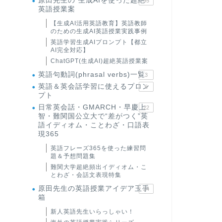
原田先生の"生成AIを使った超絶
95
英語授業案
【生成AI活用英語教育】英語教師
のための生成AI英語授業実践事例
英語学習生成AIプロンプト【都立
AI完全対応】
ChatGPT(生成AI)超絶英語授業案
英語句動詞(phrasal verbs)一覧
3
英語＆英会話学習に使えるプロン
6
プト
日常英会話・GMARCH・早慶上
22
智・難関国公立大で“差がつく”英
語イディオム・ことわざ・口語表
現365
英語フレーズ365を使った練習問
題＆予想問題集
難関大学超絶頻出イディオム・こ
とわざ・会話文表現特集
原田先生の英語授業アイデア玉手
24
箱
新人英語先生いらっしゃい！