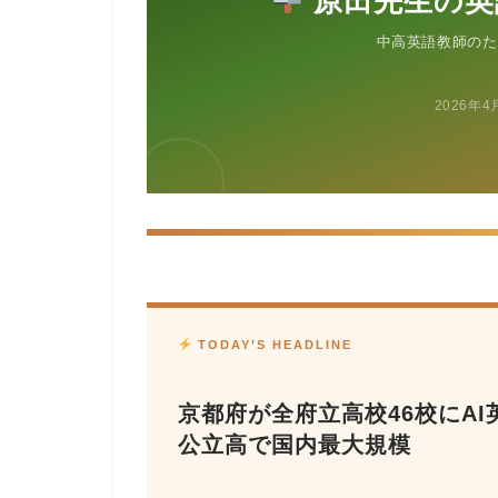
原田先生の英
中高英語教師のた
2026年4
TODAY’S HEADLINE
京都府が全府立高校46校にAI英
公立高で国内最大規模