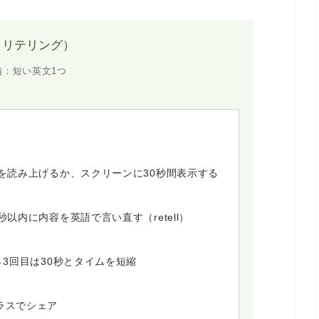
イムド・リテリング）
備：
短い英文1つ
）を読み上げるか、スクリーンに30秒間表示する
以内に内容を英語で言い直す（retell）
→3回目は30秒とタイムを短縮
ラスでシェア