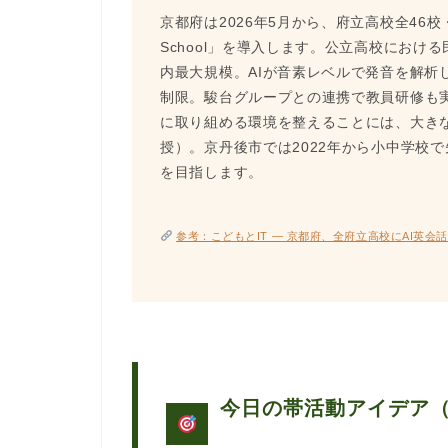
京都府は2026年5月から、府立高校全46校
School」を導入します。公立高校におけ
内最大規模。AIが音素レベルで発音を解析
制限。駿台グループとの連携で教員研修も
に取り組める環境を整えることには、大き
授）。京丹後市では2022年から小中学校
を目指します。
参考：こどもとIT — 京都府、全府立高校にAI英会話「E
今日の帯活動アイデア（