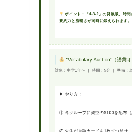
ポイント：「4-3-2」の発展版。
要約力と流暢さが同時に鍛えられます。
“Vocabulary Auction”
対象：
中学1年〜 ｜
時間：
5分 ｜
準備：
▶ やり方：
① 各グループに架空の$100を配布
② 先生が単語カードを1枚ずつ見せ