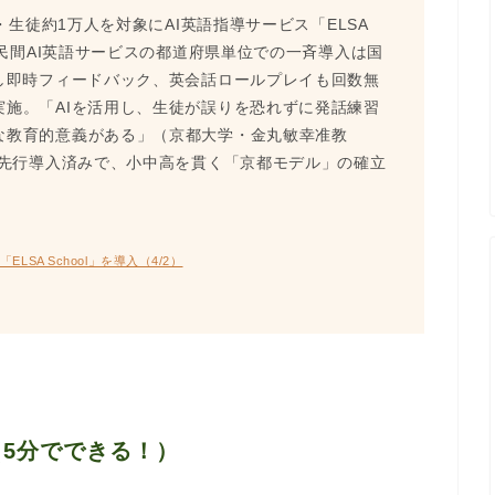
・生徒約1万人を対象にAI英語指導サービス「ELSA
る民間AI英語サービスの都道府県単位での一斉導入は国
し即時フィードバック、英会話ロールプレイも回数無
実施。
「AIを活用し、生徒が誤りを恐れずに発話練習
な教育的意義がある」
（京都大学・金丸敏幸准教
で先行導入済みで、小中高を貫く「京都モデル」の確立
LSA School」を導入（4/2）
5分でできる！）