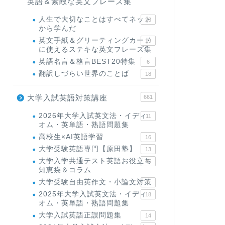
英語＆素敵な英文フレーズ集
人生で大切なことはすべてネット
23
から学んだ
英文手紙＆グリーティングカード
19
に使えるステキな英文フレーズ集
英語名言＆格言BEST20特集
6
翻訳しづらい世界のことば
18
大学入試英語対策講座
661
2026年大学入試英文法・イディ
11
オム・英単語・熟語問題集
高校生×AI英語学習
16
大学受験英語専門【原田塾】
13
大学入学共通テスト英語お役立ち
45
知恵袋＆コラム
大学受験自由英作文・小論文対策
8
2025年大学入試英文法・イディ
18
オム・英単語・熟語問題集
大学入試英語正誤問題集
14