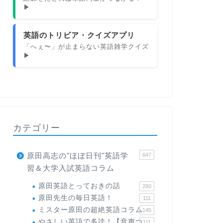
▶
英語のトリビア・クイズアプリ
「へぇ〜」が止まらない英語雑学クイズ
▶
カテゴリー
原田高志の"ほぼ日刊"英語学
647
習＆大学入試英語コラム
原田英語とっておきの話
280
原田先生の毎日英語！
111
ミスター原田の超絶英語コラム
145
やさしい英語で多読！【音声つ
111