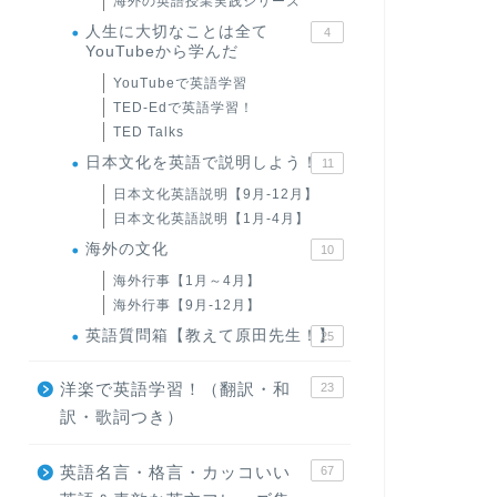
海外の英語授業実践シリーズ
人生に大切なことは全て
4
YouTubeから学んだ
YouTubeで英語学習
TED-Edで英語学習！
TED Talks
日本文化を英語で説明しよう！
11
日本文化英語説明【9月-12月】
日本文化英語説明【1月-4月】
海外の文化
10
海外行事【1月～4月】
海外行事【9月-12月】
英語質問箱【教えて原田先生！】
25
洋楽で英語学習！（翻訳・和
23
訳・歌詞つき）
英語名言・格言・カッコいい
67