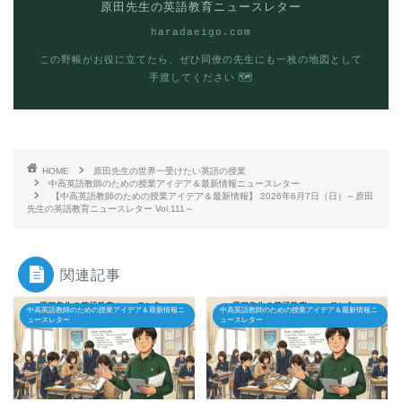
原田先生の英語教育ニュースレター
haradaeigo.com
この野帳がお役に立てたら、ぜひ同僚の先生にも一枚の地図として
手渡してください 🗺
HOME
原田先生の世界一受けたい英語の授業
中高英語教師のための授業アイデア＆最新情報ニュースレター
【中高英語教師のための授業アイデア＆最新情報】 2026年6月7日（日）～原田
先生の英語教育ニュースレター Vol.111～
関連記事
中高英語教師のための授業アイデア＆最新情報ニ
中高英語教師のための授業アイデア＆最新情報ニ
ュースレター
ュースレター