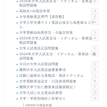
2026年大学入試英文法・イディオム・英単語・
11
熟語問題集
高校生×AI英語学習
16
大学受験英語専門【原田塾】
13
大学入学共通テスト英語お役立ち知恵袋＆コラ
45
ム
大学受験自由英作文・小論文対策
8
2025年大学入試英文法・イディオム・英単語・
18
熟語問題集
大学入試英語正誤問題集
14
2024年大学入試文法・イディオム・英単語・熟
15
語問題集
今日の大学入試英語問題
27
難関大学入試英語超重要事項
19
試験に超絶出る英熟語・英語イディオム
71
大学受験英会話文・口語表現問題集
35
難関大学で出た難英単語徹底暗記！
27
大学入試に出る英会話表現
29
大学・学部別傾向と対策ゼミ
18
GMARCH英語対策