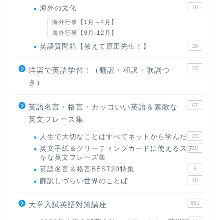
海外の文化
10
海外行事【1月～4月】
海外行事【9月-12月】
英語質問箱【教えて原田先生！】
25
23
洋楽で英語学習！（翻訳・和訳・歌詞つ
き）
67
英語名言・格言・カッコいい英語＆素敵な
英文フレーズ集
人生で大切なことはすべてネットから学んだ
23
英文手紙＆グリーティングカードに使えるステ
19
キな英文フレーズ集
英語名言＆格言BEST20特集
6
翻訳しづらい世界のことば
18
661
大学入試英語対策講座