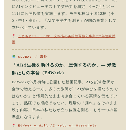
にAIインタビューテストで英語力を測定、6〜7月と10〜
11月に公開授業を実施します。モデル校は全国12校（小
5・中4・高3）。「AIで英語力を測る」が国の事業として
本格化しています。
こどもとIT — ECC、文科省の英語教育強化事業に2年連続採
択
GLOBAL ／ 海外
「AIは生徒を助けるのか、圧倒するのか」— 米教
師たちの本音（EdWeek）
EdWeekが6月初旬に公開した動画記事。AIを試す教師が
全米で増える一方、多くの教師が「AIが学びを損なうので
はないか」と懐疑的なまま向き合っている実情を伝えてい
ます。熱狂でも拒絶でもない、現場の「揺れ」をそのまま
映す内容。日本の私たちが立つ位置を測る、もう一つの基
準点になります。
EdWeek — Will AI Help or Overwhelm