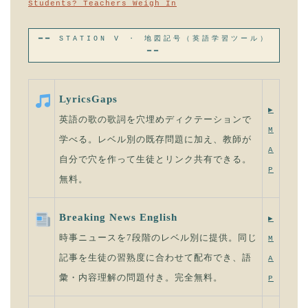
Students? Teachers Weigh In
━━ STATION V ・ 地図記号（英語学習ツール）
━━
LyricsGaps
▶
英語の歌の歌詞を穴埋めディクテーションで
M
学べる。レベル別の既存問題に加え、教師が
A
自分で穴を作って生徒とリンク共有できる。
P
無料。
Breaking News English
▶
時事ニュースを7段階のレベル別に提供。同じ
M
記事を生徒の習熟度に合わせて配布でき、語
A
彙・内容理解の問題付き。完全無料。
P