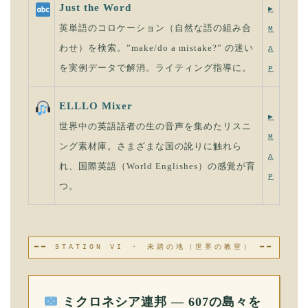
Just the Word
▶
英単語のコロケーション（自然な語の組み合
M
わせ）を検索。”make/do a mistake?” の迷い
A
を実例データで解消。ライティング指導に。
P
ELLLO Mixer
▶
世界中の英語話者の生の音声を集めたリスニ
M
ング素材庫。さまざまな国の訛りに触れら
A
れ、国際英語（World Englishes）の感覚が育
P
つ。
━━ STATION VI ・ 未踏の地（世界の教室） ━━
ミクロネシア連邦 — 607の島々を