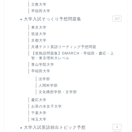
立教大学
早稲田大学
大学入試そっくり予想問題集
117
東京大学
筑波大学
京都大学
共通テスト英語リーディング予想問題
【英熟語問題集】GMARCH・早稲田・慶応・上
智・東京理科大レベル
青山学院大学
早稲田大学
法学部
人間科学部
文化構想学部・文学部
慶応大学
お茶の水女子大学
千葉大学
埼玉大学
大学入試英語頻出トピック予想
4