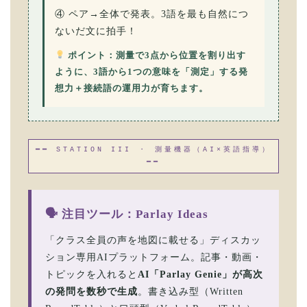
④ ペア→全体で発表。3語を最も自然につ
ないだ文に拍手！
ポイント：測量で3点から位置を割り出す
ように、3語から1つの意味を「測定」する発
想力＋接続語の運用力が育ちます。
━━ STATION III ・ 測量機器（AI×英語指導）
━━
🗣 注目ツール：Parlay Ideas
「クラス全員の声を地図に載せる」ディスカッ
ション専用AIプラットフォーム。記事・動画・
トピックを入れると
AI「Parlay Genie」が高次
の発問を数秒で生成
。書き込み型（Written