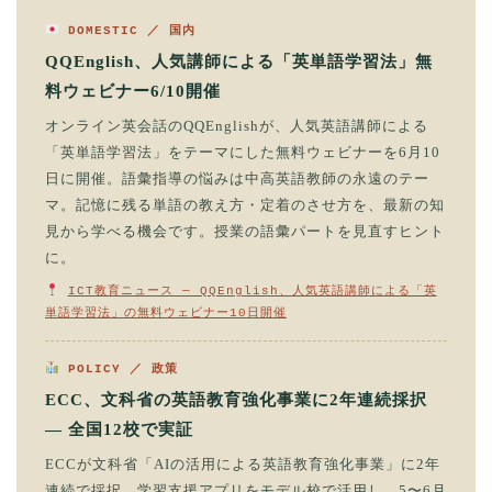
DOMESTIC ／ 国内
QQEnglish、人気講師による「英単語学習法」無
料ウェビナー6/10開催
オンライン英会話のQQEnglishが、人気英語講師による
「英単語学習法」をテーマにした無料ウェビナーを6月10
日に開催。語彙指導の悩みは中高英語教師の永遠のテー
マ。記憶に残る単語の教え方・定着のさせ方を、最新の知
見から学べる機会です。授業の語彙パートを見直すヒント
に。
ICT教育ニュース — QQEnglish、人気英語講師による「英
単語学習法」の無料ウェビナー10日開催
POLICY ／ 政策
ECC、文科省の英語教育強化事業に2年連続採択
— 全国12校で実証
ECCが文科省「AIの活用による英語教育強化事業」に2年
連続で採択。学習支援アプリをモデル校で活用し、5〜6月