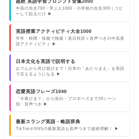
超絶 英語学習プロンプト全集2000
中高の先生700・学ぶ人1000・小学校の先生300｜コピ
ーして貼るだけ ▶
英語授業アクティビティ大全1000
学年・時間・技能で検索！英日対訳＋音声つきの中高英
語アクティビティ ▶
日本文化を英語で説明する
おでんから侘び寂びまで！日本の「あたりまえ」を英語
で言えるようになる ▶
恋愛英語フレーズ1040
「今夜ひま？」から告白・プロポーズまで28シーン
別・音声つき ▶
最新スラング英語・略語辞典
TikTokやSNSの最新英語も音声つきで超絶理解！ ▶