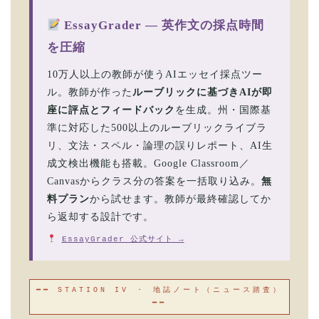
EssayGrader — 英作文の採点時間
を圧縮
10万人以上の教師が使うAIエッセイ採点ツー
ル。教師が作った
ルーブリックに基づきAIが即
座に評点とフィードバック
を生成。州・国際基
準に対応した500以上のルーブリックライブラ
リ、文法・スペル・論理の誤りレポート、AI生
成文検出機能も搭載。Google Classroom／
Canvasからクラス分の答案を一括取り込み。
無
料プラン
から試せます。教師が最終確認してか
ら返却する設計です。
EssayGrader 公式サイト →
━━ STATION IV ・ 地誌ノート（ニュース踏査）
━━