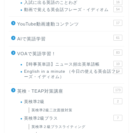
入試に出る英語のことわざ
16
動画で覚える英会話フレーズ・イディオム
54
17
YouTube動画連動コンテンツ
61
AIで英語学習
83
VOAで英語学習！
【時事英単語】ニュース頻出英単語帳
10
English in a minute （今日の使える英会話フレ
63
ーズ・イディオム）
173
英検・TEAP対策講座
英検準2級
2
英検準2級二次面接対策
英検準2級プラス
7
英検準２級プラスライティング