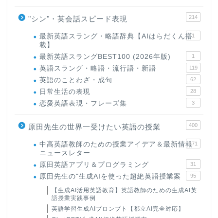
214
"シン"・英会話スピード表現
最新英語スラング・略語辞典【AIはらだくん搭
1
載】
最新英語スラングBEST100 (2026年版)
1
英語スラング・略語・流行語・新語
119
英語のことわざ・成句
62
日常生活の表現
28
恋愛英語表現・フレーズ集
3
400
原田先生の世界一受けたい英語の授業
中高英語教師のための授業アイデア＆最新情報
171
ニュースレター
原田英語アプリ＆プログラミング
31
原田先生の"生成AIを使った超絶英語授業案
95
【生成AI活用英語教育】英語教師のための生成AI英
語授業実践事例
英語学習生成AIプロンプト【都立AI完全対応】