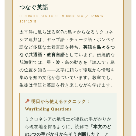
つなぐ英語
FEDERATED STATES OF MICRONESIA ／ 6°55′N
158°15′E
太平洋に散らばる607の島々からなるミクロネ
シア連邦は、ヤップ語・チューク語・ポンペイ
語など多様な土着言語を持ち、
英語を島々をつ
なぐ共通語・教育言語
としています。伝統的な
航海術では、星・波・鳥の動きを「読んで」島
の位置を知る——文字に頼らず環境から情報を
集める知の文化が息づいています。教室でも、
生徒は母語と英語を行き来しながら学びます。
明日から使えるテクニック：
Wayfinding Questions
ミクロネシアの航海士が複数の手がかりか
ら現在地を探るように、読解で
「本文のど
の3つの手がかりからそう判断した？」
と