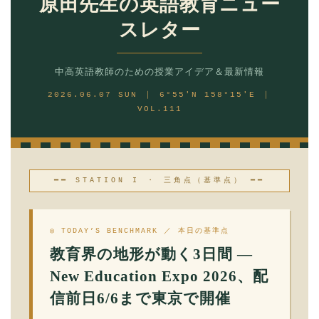
原田先生の英語教育ニュー
スレター
中高英語教師のための授業アイデア＆最新情報
2026.06.07 SUN ｜ 6°55′N 158°15′E ｜
VOL.111
━━ STATION I ・ 三角点（基準点） ━━
◎ TODAY’S BENCHMARK ／ 本日の基準点
教育界の地形が動く3日間 —
New Education Expo 2026、配
信前日6/6まで東京で開催