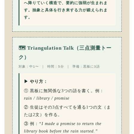
へ降りていく構造で、要約に強弱が生まれま
す。抽象と具体を行き来する力が鍛えられま
す。
🗺 Triangulation Talk（三点測量トー
ク）
対象：中1〜 ｜ 時間：5分 ｜ 準備：黒板に3語
▶ やり方：
① 黒板に無関係な3つの語を書く。例：
rain / library / promise
② 生徒はその3点すべてを通る1つの文（ま
たは2文）を作る。
③ 例：
“I made a promise to return the
library book before the rain started.”