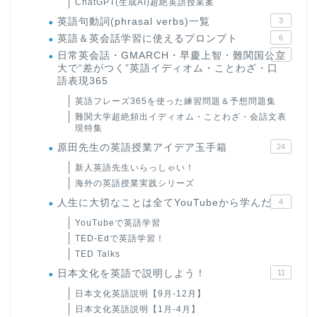
ChatGPT(生成AI)超絶英語授業案
英語句動詞(phrasal verbs)一覧
3
英語＆英会話学習に使えるプロンプト
6
日常英会話・GMARCH・早慶上智・難関国公立
22
大で“差がつく”英語イディオム・ことわざ・口
語表現365
英語フレーズ365を使った練習問題＆予想問題集
難関大学超絶頻出イディオム・ことわざ・会話文表
現特集
原田先生の英語授業アイデア玉手箱
24
新人英語先生いらっしゃい！
海外の英語授業実践シリーズ
人生に大切なことは全てYouTubeから学んだ
4
YouTubeで英語学習
TED-Edで英語学習！
TED Talks
日本文化を英語で説明しよう！
11
日本文化英語説明【9月-12月】
日本文化英語説明【1月-4月】