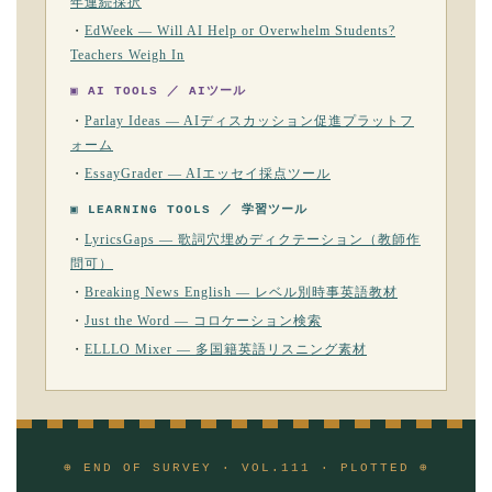
年連続採択
・
EdWeek — Will AI Help or Overwhelm Students?
Teachers Weigh In
▣ AI TOOLS ／ AIツール
・
Parlay Ideas — AIディスカッション促進プラットフ
ォーム
・
EssayGrader — AIエッセイ採点ツール
▣ LEARNING TOOLS ／ 学習ツール
・
LyricsGaps — 歌詞穴埋めディクテーション（教師作
問可）
・
Breaking News English — レベル別時事英語教材
・
Just the Word — コロケーション検索
・
ELLLO Mixer — 多国籍英語リスニング素材
⊕ END OF SURVEY · VOL.111 · PLOTTED ⊕