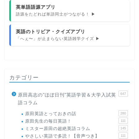
英単語語源アプリ
語源をたどれば単語同士がつながる！ ▶
英語のトリビア・クイズアプリ
「へぇ〜」が止まらない英語雑学クイズ ▶
カテゴリー
647
原田高志の"ほぼ日刊"英語学習＆大学入試英
語コラム
原田英語とっておきの話
280
原田先生の毎日英語！
111
ミスター原田の超絶英語コラム
145
やさしい英語で多読！【音声つき】
111