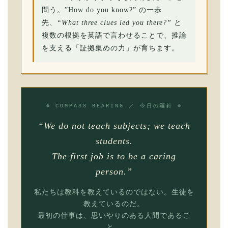
問う。”How do you know?” の一歩
先、
“What three clues led you there?”
と
複数の根拠を英語で言わせることで、推論
を支える「証拠集めの力」が育ちます。
⊕ COMPASS BEARING ／ 今日の羅針 ⊕
“We do not teach subjects; we teach
students.
The first job is to be a caring
person.”
私たちは教科を教えているのではない。生徒を
教えているのだ。
最初の仕事は、思いやりのある人間であるこ
と。