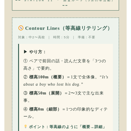
━━ STATION II ・ 踏査ルート（5分の帯活動）
━━
Contour Lines（等高線リテリング）
対象：中2〜高校 ｜ 時間：5分 ｜ 準備：不要
▶ やり方：
① ペアで前回の話・読んだ文章を「3つの
高さ」で要約。
②
標高100m（概要）
＝1文で全体像。
“It’s
about a boy who lost his dog.”
③
標高50m（展開）
＝2〜3文で主な出来
事。
④
標高0m（細部）
＝1つの印象的なディテ
ール。
ポイント：等高線のように「概要→詳細」