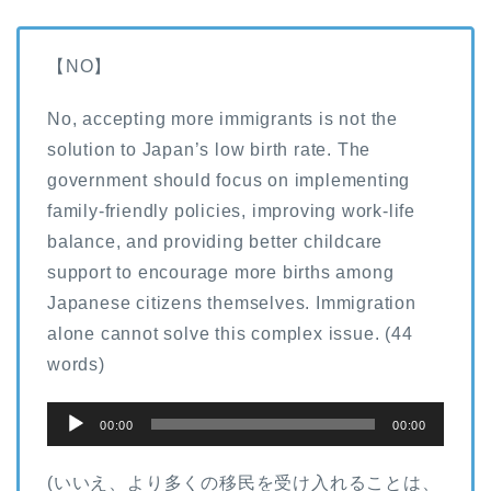
【NO】
No, accepting more immigrants is not the
solution to Japan’s low birth rate. The
government should focus on implementing
family-friendly policies, improving work-life
balance, and providing better childcare
support to encourage more births among
Japanese citizens themselves. Immigration
alone cannot solve this complex issue. (44
words)
音
00:00
00:00
声
プ
(いいえ、より多くの移民を受け入れることは、