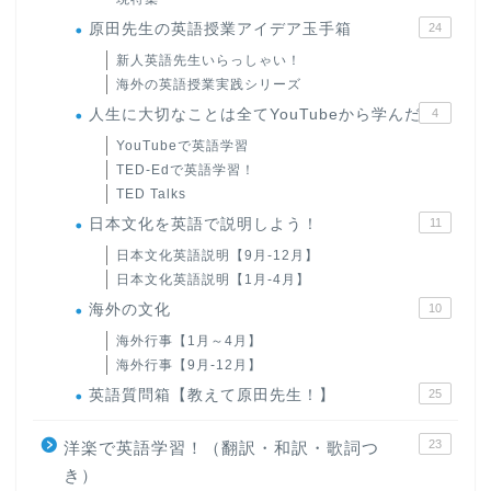
原田先生の英語授業アイデア玉手箱
24
新人英語先生いらっしゃい！
海外の英語授業実践シリーズ
人生に大切なことは全てYouTubeから学んだ
4
YouTubeで英語学習
TED-Edで英語学習！
TED Talks
日本文化を英語で説明しよう！
11
日本文化英語説明【9月-12月】
日本文化英語説明【1月-4月】
海外の文化
10
海外行事【1月～4月】
海外行事【9月-12月】
英語質問箱【教えて原田先生！】
25
23
洋楽で英語学習！（翻訳・和訳・歌詞つ
き）