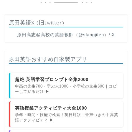
原田英語X (旧twitter)
原田高志@高校の英語教師（@slangjiten）/ X
原田英語おすすめ自家製アプリ
超絶 英語学習プロンプト全集2000
中高の先生700・学ぶ人1000・小学校の先生300｜コピ
ーして貼るだけ ▶
英語授業アクティビティ大全1000
学年・時間・技能で検索！英日対訳＋音声つきの中高英
語アクティビティ ▶