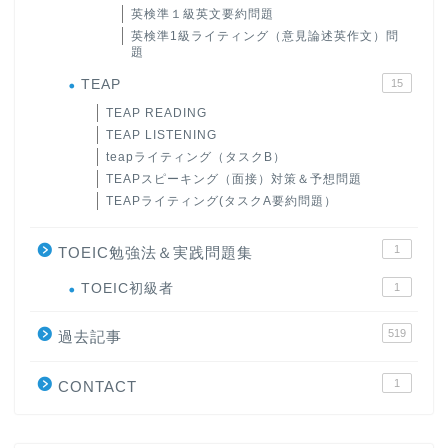
英検準１級英文要約問題
英検準1級ライティング（意見論述英作文）問
題
TEAP
15
TEAP READING
TEAP LISTENING
teapライティング（タスクB）
TEAPスピーキング（面接）対策＆予想問題
TEAPライティング(タスクA要約問題）
1
TOEIC勉強法＆実践問題集
ホーム
TOEIC初級者
1
519
原田高志の”ほぼ日刊”英語
過去記事
学習＆大学入試英語コラム
1
CONTACT
“シン”・英会話スピード表
現