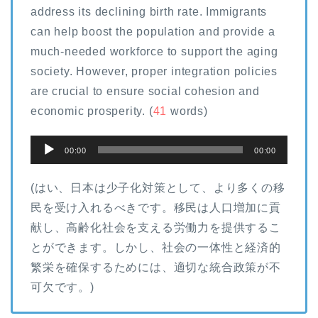
address its declining birth rate. Immigrants
can help boost the population and provide a
much-needed workforce to support the aging
society. However, proper integration policies
are crucial to ensure social cohesion and
economic prosperity. (
41
words)
音
00:00
00:00
声
プ
(はい、日本は少子化対策として、より多くの移
レ
民を受け入れるべきです。移民は人口増加に貢
ー
献し、高齢化社会を支える労働力を提供するこ
ヤ
とができます。しかし、社会の一体性と経済的
ー
繁栄を確保するためには、適切な統合政策が不
可欠です。)