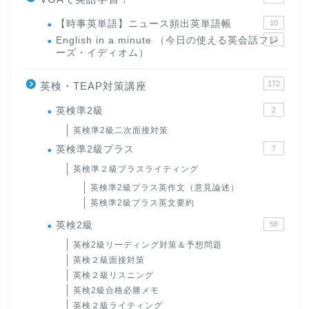
【時事英単語】ニュース頻出英単語帳
10
English in a minute （今日の使える英会話フレ
63
ーズ・イディオム）
172
英検・TEAP対策講座
英検準2級
2
英検準2級二次面接対策
英検準2級プラス
7
英検準２級プラスライティング
英検準2級プラス英作文（意見論述）
英検準2級プラス英文要約
英検2級
58
英検2級リーディング対策＆予想問題
英検２級面接対策
英検２級リスニング
英検2級合格必勝メモ
英検２級ライティング