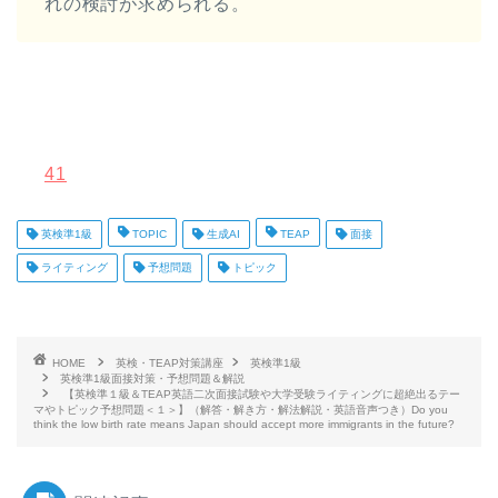
れの検討が求められる。
41
英検準1級
TOPIC
生成AI
TEAP
面接
ライティング
予想問題
トピック
HOME
英検・TEAP対策講座
英検準1級
英検準1級面接対策・予想問題＆解説
【英検準１級＆TEAP英語二次面接試験や大学受験ライティングに超絶出るテー
マやトピック予想問題＜１＞】（解答・解き方・解法解説・英語音声つき）Do you
think the low birth rate means Japan should accept more immigrants in the future?