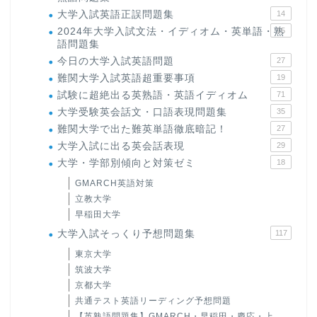
大学入試英語正誤問題集
14
2024年大学入試文法・イディオム・英単語・熟
15
語問題集
今日の大学入試英語問題
27
難関大学入試英語超重要事項
19
試験に超絶出る英熟語・英語イディオム
71
大学受験英会話文・口語表現問題集
35
難関大学で出た難英単語徹底暗記！
27
大学入試に出る英会話表現
29
大学・学部別傾向と対策ゼミ
18
GMARCH英語対策
立教大学
早稲田大学
大学入試そっくり予想問題集
117
東京大学
筑波大学
京都大学
共通テスト英語リーディング予想問題
【英熟語問題集】GMARCH・早稲田・慶応・上