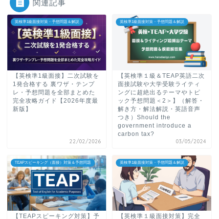
関連記事
英検準1級面接対策・予想問題＆解説
英検準1級面接対策・予想問題＆解説
【英検準1級面接】二次試験を
【英検準１級＆TEAP英語二次
1発合格する 裏ワザ・テンプ
面接試験や大学受験ライティ
レ・予想問題を全部まとめた
ングに超絶出るテーマやトピ
完全攻略ガイド【2026年度最
ック予想問題＜2＞】（解答・
新版】
解き方・解法解説・英語音声
つき）Should the
government introduce a
carbon tax?
22/02/2026
03/05/2024
TEAPスピーキング（面接）対策＆予想問題
英検準1級面接対策・予想問題＆解説
【TEAPスピーキング対策】予
【英検準１級面接対策】完全