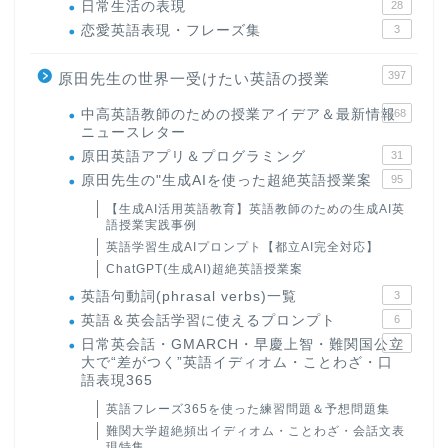
日常生活の表現
28
恋愛英語表現・フレーズ集
3
397
原田先生の世界一受けたい英語の授業
中高英語教師のための授業アイデア＆最新情報
168
ニュースレター
原田英語アプリ＆プログラミング
31
原田先生の"生成AIを使った超絶英語授業案
95
【生成AI活用英語教育】英語教師のための生成AI英
語授業実践事例
英語学習生成AIプロンプト【都立AI完全対応】
ChatGPT(生成AI)超絶英語授業案
英語句動詞(phrasal verbs)一覧
3
英語＆英会話学習に使えるプロンプト
6
日常英会話・GMARCH・早慶上智・難関国公立
22
大で“差がつく”英語イディオム・ことわざ・口
語表現365
英語フレーズ365を使った練習問題＆予想問題集
難関大学超絶頻出イディオム・ことわざ・会話文表
現特集