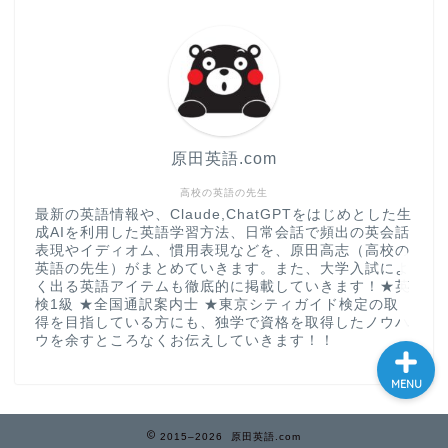
大学入試英語対策講座
英語名言・格言・カッコい
い英語＆素敵な英文フレー
ズ集
原田英語.com
過去記事
高校の英語の先生
最新の英語情報や、Claude,ChatGPTをはじめとした生
成AIを利用した英語学習方法、日常会話で頻出の英会話
CONTACT
表現やイディオム、慣用表現などを、原田高志（高校の
英語の先生）がまとめていきます。また、大学入試によ
く出る英語アイテムも徹底的に掲載していきます！★英
検1級 ★全国通訳案内士 ★東京シティガイド検定の取
得を目指している方にも、独学で資格を取得したノウハ
ウを余すところなくお伝えしていきます！！
MENU
2015–2026 原田英語.com