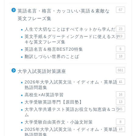
67
英語名言・格言・カッコいい英語＆素敵な
英文フレーズ集
人生で大切なことはすべてネットから学んだ
23
英文手紙＆グリーティングカードに使えるステ
19
キな英文フレーズ集
英語名言＆格言BEST20特集
6
翻訳しづらい世界のことば
18
661
大学入試英語対策講座
2026年大学入試英文法・イディオム・英単語・
11
熟語問題集
高校生×AI英語学習
16
大学受験英語専門【原田塾】
13
大学入学共通テスト英語お役立ち知恵袋＆コラ
45
ム
大学受験自由英作文・小論文対策
8
2025年大学入試英文法・イディオム・英単語・
18
熟語問題集