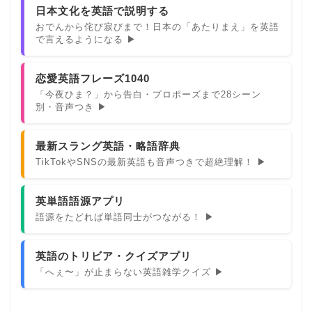
日本文化を英語で説明する
おでんから侘び寂びまで！日本の「あたりまえ」を英語
で言えるようになる ▶
恋愛英語フレーズ1040
「今夜ひま？」から告白・プロポーズまで28シーン
別・音声つき ▶
最新スラング英語・略語辞典
TikTokやSNSの最新英語も音声つきで超絶理解！ ▶
英単語語源アプリ
語源をたどれば単語同士がつながる！ ▶
英語のトリビア・クイズアプリ
「へぇ〜」が止まらない英語雑学クイズ ▶