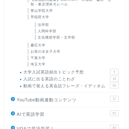
智・東京理科大レベル
青山学院大学
早稲田大学
法学部
人間科学部
文化構想学部・文学部
慶応大学
お茶の水女子大学
千葉大学
埼玉大学
大学入試英語頻出トピック予想
4
入試に出る英語のことわざ
16
動画で覚える英会話フレーズ・イディオム
54
17
YouTube動画連動コンテンツ
61
AIで英語学習
83
VOAで英語学習！