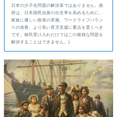
レ
日本の少子化問題の解決策ではありません。政
ー
府は、日本国民自身の出生率を高めるために、
ヤ
家族に優しい政策の実施、ワークライフバラン
ー
スの改善、より良い育児支援に重点を置くべき
です。移民受け入れだけではこの複雑な問題を
解決することはできません。)