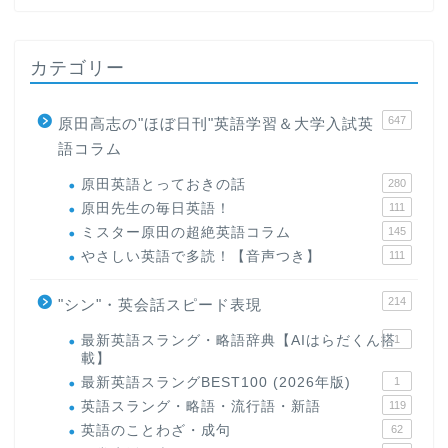
カテゴリー
647
原田高志の"ほぼ日刊"英語学習＆大学入試英
語コラム
原田英語とっておきの話
280
原田先生の毎日英語！
111
ミスター原田の超絶英語コラム
145
やさしい英語で多読！【音声つき】
111
214
"シン"・英会話スピード表現
最新英語スラング・略語辞典【AIはらだくん搭
1
載】
最新英語スラングBEST100 (2026年版)
1
英語スラング・略語・流行語・新語
119
英語のことわざ・成句
62