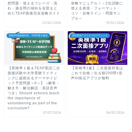
想問題・使えるフレーズ・流
攻略マニュアル！～2次試験に
れ・過去問の傾向を全部まと
使える表現・フォーマット・
めたTEAP面接完全攻略ガイド
コツ・合格ライン・問題サン
プル～
23/02/2026
15/02/2026
英検準1級面接対策・予想問題＆解説
原田英語アプリ＆プログラミング
【英検準１級＆TEAP英語二次
【英検準1級】二次面接対策は
面接試験や大学受験ライティ
これで合格｜出る順200問×音
ングに超絶出るテーマやトピ
声AI採点アプリが無料
ック予想問題＜6＞】（解答・
解き方・解法解説・英語音声
つき）Should schools teach
the importance of
volunteering as part of the
curriculum?
07/07/2024
04/07/2026