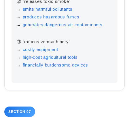
② “releases toxic smoke”
→
emits harmful pollutants
→
produces hazardous fumes
→
generates dangerous air contaminants
③ “expensive machinery”
→
costly equipment
→
high-cost agricultural tools
→
financially burdensome devices
ホーム
原田高志の”ほぼ日刊”英語
学習＆大学入試英語コラム
SECTION 07
“シン”・英会話スピード表
現