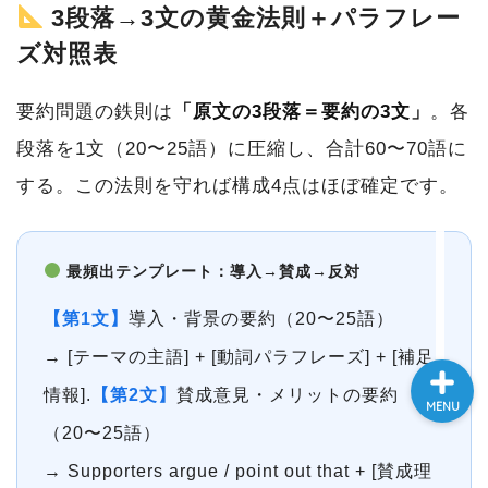
3段落→3文の黄金法則＋パラフレー
大学入試英語対策講座
ズ対照表
英語名言・格言・カッコい
要約問題の鉄則は
「原文の3段落＝要約の3文」
。各
い英語＆素敵な英文フレー
ズ集
段落を1文（20〜25語）に圧縮し、合計60〜70語に
する。この法則を守れば構成4点はほぼ確定です。
過去記事
CONTACT
最頻出テンプレート：導入→賛成→反対
【第1文】
導入・背景の要約（20〜25語）
→ [テーマの主語] + [動詞パラフレーズ] + [補足
情報].
【第2文】
賛成意見・メリットの要約
MENU
（20〜25語）
→ Supporters argue / point out that + [賛成理