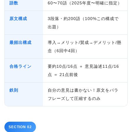
語数
60〜70語（2025年度〜明確に指定）
原文構成
3段落・約200語（100%この構成で
出題）
最頻出構成
導入→メリット/賛成→デメリット/懸
念（6回中4回）
合格ライン
要約10点/16点 ＋ 意見論述11点/16
点 ＝ 21点前後
鉄則
自分の意見は書かない！原文をパラ
フレーズして圧縮するのみ
SECTION 02