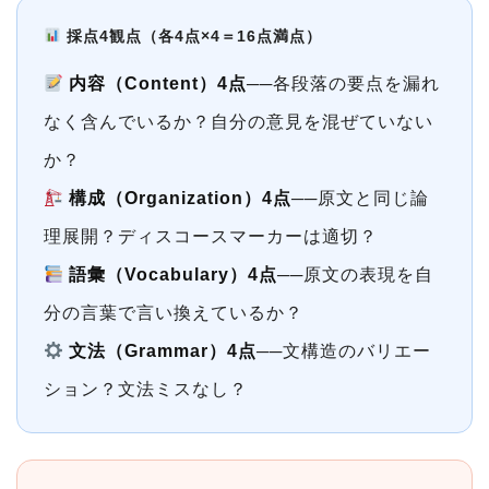
採点4観点（各4点×4＝16点満点）
内容（Content）4点
──各段落の要点を漏れ
なく含んでいるか？自分の意見を混ぜていない
か？
構成（Organization）4点
──原文と同じ論
理展開？ディスコースマーカーは適切？
語彙（Vocabulary）4点
──原文の表現を自
分の言葉で言い換えているか？
文法（Grammar）4点
──文構造のバリエー
ション？文法ミスなし？