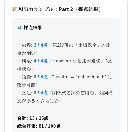
AI出力サンプル：Part 2（採点結果）
採点結果
・内容:
3 / 4点
（第2段落の「土壌保全」の論
点が弱い）
・構成:
4 / 4点
（However の使用が適切。3文
構成◎）
・語彙:
3 / 4点
（”health” → “public health” に
改善可能）
・文法:
3 / 4点
（関係代名詞の使用◎。分詞構
文があるとさらに◎）
合計: 13 / 16点
総合評価: 81 / 100点