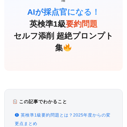
編
AIが採点官になる！
英検準1級
要約問題
セルフ添削 超絶プロンプト
集
この記事でわかること
❶ 英検準1級要約問題とは？2025年度からの変
更点まとめ