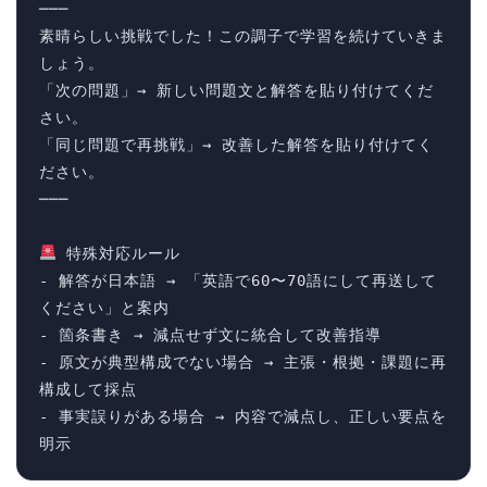
───

素晴らしい挑戦でした！この調子で学習を続けていきま
しょう。

「次の問題」→ 新しい問題文と解答を貼り付けてくだ
さい。

「同じ問題で再挑戦」→ 改善した解答を貼り付けてく
ださい。

───

 特殊対応ルール

- 解答が日本語 → 「英語で60〜70語にして再送して
ください」と案内

- 箇条書き → 減点せず文に統合して改善指導

- 原文が典型構成でない場合 → 主張・根拠・課題に再
構成して採点

- 事実誤りがある場合 → 内容で減点し、正しい要点を
明示