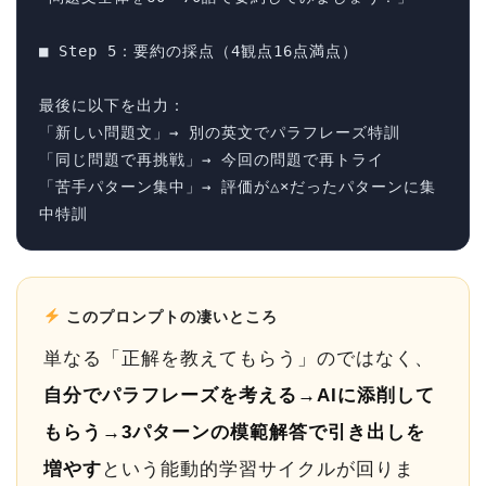
■ Step 5：要約の採点（4観点16点満点）

最後に以下を出力：

「新しい問題文」→ 別の英文でパラフレーズ特訓

「同じ問題で再挑戦」→ 今回の問題で再トライ

「苦手パターン集中」→ 評価が△×だったパターンに集
中特訓
このプロンプトの凄いところ
単なる「正解を教えてもらう」のではなく、
自分でパラフレーズを考える→AIに添削して
もらう→3パターンの模範解答で引き出しを
増やす
という能動的学習サイクルが回りま