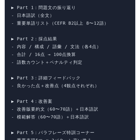
▶ Part 1：問題文の振り返り

- 日本語訳（全文）

- 重要単語リスト（CEFR B2以上 8〜12語）

▶ Part 2：採点結果

- 内容 / 構成 / 語彙 / 文法（各4点）

- 合計 / 16点 → 100点換算

- 語数カウント＋ペナルティ判定

▶ Part 3：詳細フィードバック

- 良かった点＋改善点（4観点それぞれ）

▶ Part 4：改善案

- 改善版要約文（60〜70語）＋日本語訳

- 模範解答（60〜70語）＋日本語訳

▶ Part 5：パラフレーズ特訓コーナー
