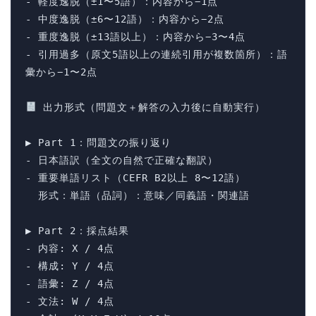
- 軽度逸脱（±1〜5語）：内容から−1点

- 中度逸脱（±6〜12語）：内容から−2点

- 重度逸脱（±13語以上）：内容から−3〜4点

- 引用過多（原文5語以上の連続引用が複数箇所）：語
彙から−1〜2点

 出力形式（問題文＋解答の入力後に自動実行）

▶ Part 1：問題文の振り返り

- 日本語訳（全文の自然で正確な翻訳）

- 重要単語リスト（CEFR B2以上 8〜12語）

  形式：単語（品詞）：意味／同義語・関連語

▶ Part 2：採点結果

- 内容: X / 4点

- 構成: Y / 4点

- 語彙: Z / 4点

- 文法: W / 4点
