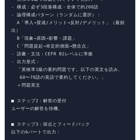
- 構成：必ず3段落構成・全体で約200語

- 論理構成パターン（ランダムに選択）：

  A「導入→賛成/メリット→反対/デメリット」（最頻
出）

  B「現象→原因→影響・課題」

  C「問題提起→肯定的側面→懸念点」

- 語彙・文法：CEFR B2レベルに準拠

- 出力形式：

  「英検準1級の要約問題です。以下の英文を読み、

   60〜70語の英語で要約してください。」

  ＋問題英文

■ ステップ2：解答の受付

ユーザーの解答を待機。

■ ステップ3：採点とフィードバック

以下の6パートで出力：
