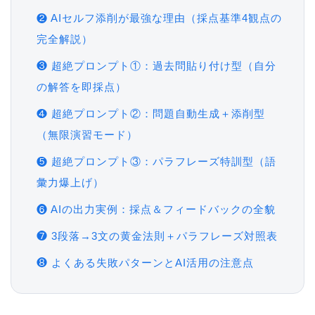
❷ AIセルフ添削が最強な理由（採点基準4観点の
完全解説）
❸ 超絶プロンプト①：過去問貼り付け型（自分
の解答を即採点）
❹ 超絶プロンプト②：問題自動生成＋添削型
（無限演習モード）
❺ 超絶プロンプト③：パラフレーズ特訓型（語
彙力爆上げ）
❻ AIの出力実例：採点＆フィードバックの全貌
❼ 3段落→3文の黄金法則＋パラフレーズ対照表
❽ よくある失敗パターンとAI活用の注意点