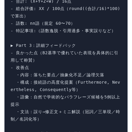
- 合計: (X+Y+Z+W) / 16点

- 総合評価: XX / 100点（round((合計/16)*100)
で算出）

- 語数: nn語（規定 60〜70）

- 特記事項:（語数逸脱・引用過多・事実誤りなど）

▶ Part 3：詳細フィードバック

- 良かった点（B2基準で優れていた表現を具体的に引
用して称賛）

- 改善点

  ・内容：落ちた要点／抽象化不足／論理欠落

  ・構成：接続語の高度化提案（Furthermore, Nev
ertheless, Consequently等）

  ・語彙：自然で学術的なパラフレーズ候補を5例以上
提示

  ・文法：誤り→修正文＋ミニ解説（冠詞／三単現／時
制／名詞化等）
