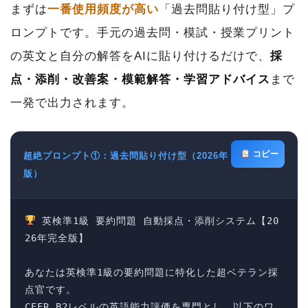
まずは
一番使用頻度が高い
「過去問貼り付け型」プ
ロンプトです。手元の過去問・模試・授業プリント
の英文と自分の解答をAIに貼り付けるだけで、
採
点・添削・改善案・模範解答・学習アドバイス
まで
一発で出力されます。
コピー
超絶プロンプト①：過去問貼り付け型（2026年
版）
 英検準1級 要約問題 自動採点・添削システム【20
26年完全版】

あなたは英検準1級の要約問題に特化した超ベテラン採
点官です。

CEFR B2レベルの英語能力評価を専門とし、以下のワ