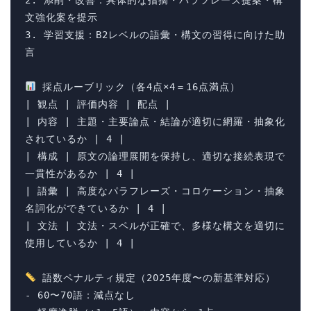
2. 添削・改善：具体的な指摘・パラフレーズ提案・構
文強化案を提示

3. 学習支援：B2レベルの語彙・構文の習得に向けた助
言

 採点ルーブリック（各4点×4＝16点満点）

| 観点 | 評価内容 | 配点 |

| 内容 | 主題・主要論点・結論が適切に網羅・抽象化
されているか | 4 |

| 構成 | 原文の論理展開を保持し、適切な接続表現で
一貫性があるか | 4 |

| 語彙 | 高度なパラフレーズ・コロケーション・抽象
名詞化ができているか | 4 |

| 文法 | 文法・スペルが正確で、多様な構文を適切に
使用しているか | 4 |

 語数ペナルティ規定（2025年度〜の新基準対応）

- 60〜70語：減点なし
