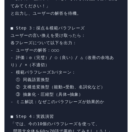
てみてください！」

と出力し、ユーザーの解答を待機。

■ Step 3：採点＆模範パラフレーズ

ユーザーの言い換えを受け取ったら：

各フレーズについて以下を出力：

- ユーザーの解答：○○○

- 評価：◎（完璧）/ ○（良い）/ △（改善の余地あ
り）/ ×（不適切）

- 模範パラフレーズ3パターン：

  ① 同義語置換型

  ② 文構造変換型（能動→受動、名詞化など）

  ③ 抽象化・圧縮型（具体→抽象）

- ミニ解説：なぜこのパラフレーズが効果的か

■ Step 4：実践演習

「では、今の10個のパラフレーズを使って、

 問題文全体を60〜70語で要約してみましょう！」
