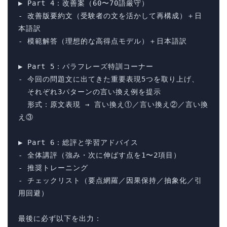
▶ Part 4：改善案（60〜70語厳守）

- 改善版要約文（受験者の文を活かして再構成）＋日
本語訳

- 模範解答（理想的な高得点モデル）＋日本語訳

▶ Part 5：パラフレーズ特訓コーナー

- 今回の問題文に出てきた重要表現5つを取り上げ、

  それぞれ3パターンの言い換え例を提示

  形式：原文表現 → 言い換え①／言い換え②／言い換
え③

▶ Part 6：総評と学習アドバイス

- 全体講評（強み・次に伸ばす点を1〜2項目）

- 推奨トレーニング

- チェックリスト（要点網羅／因果保持／抽象化／引
用回避）

最後に必ず以下を出力：
