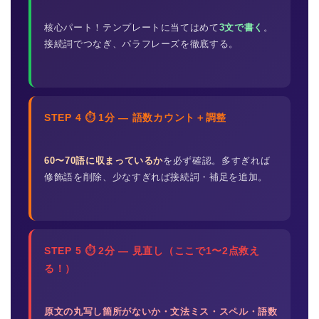
核心パート！テンプレートに当てはめて
3文で書く
。
接続詞でつなぎ、パラフレーズを徹底する。
STEP 4 ⏱ 1分 — 語数カウント＋調整
60〜70語に収まっているか
を必ず確認。多すぎれば
修飾語を削除、少なすぎれば接続詞・補足を追加。
STEP 5 ⏱ 2分 — 見直し（ここで1〜2点救え
る！）
原文の丸写し箇所がないか・文法ミス・スペル・語数