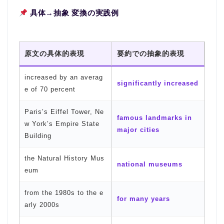
具体→抽象 変換の実践例
原文の具体的表現
要約での抽象的表現
increased by an averag
significantly increased
e of 70 percent
Paris’s Eiffel Tower, Ne
famous landmarks in
w York’s Empire State
major cities
Building
the Natural History Mus
national museums
eum
from the 1980s to the e
for many years
arly 2000s