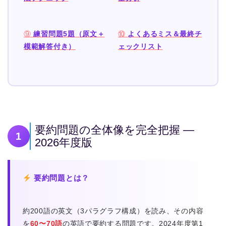
⑨
練習問題5題（原文＋
⑩
よくあるミス＆最終チ
模範解答付き）
ェックリスト
要約問題の全体像を完全把握 —
1
2026年度版
要約問題とは？
約200語の英文（3パラグラフ構成）を読み、その内容
を
60〜70語
の英語で要約する問題です。2024年度第1