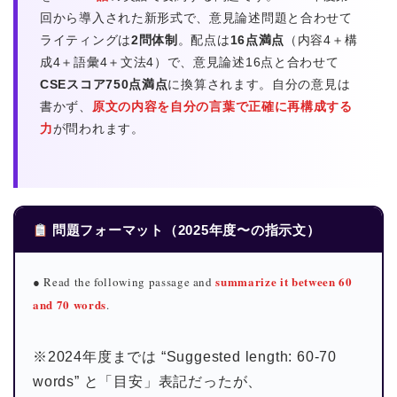
回から導入された新形式で、意見論述問題と合わせて
ライティングは
2問体制
。配点は
16点満点
（内容4＋構
成4＋語彙4＋文法4）で、意見論述16点と合わせて
CSEスコア750点満点
に換算されます。自分の意見は
書かず、
原文の内容を自分の言葉で正確に再構成する
力
が問われます。
問題フォーマット（2025年度〜の指示文）
summarize it between 60
● Read the following passage and
and 70 words
.
※2024年度までは “Suggested length: 60-70
words” と「目安」表記だったが、