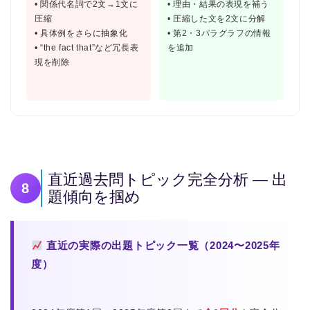
• 関係代名詞で2文→1文に
• 理由・結果の表現を補う
圧縮
• 圧縮した文を2文に分解
• 具体例をさらに抽象化
• 第2・3パラグラフの情報
• “the fact that”など冗長表
を追加
現を削除
直近過去問トピック完全分析 — 出
8
題傾向を掴め
直近の実際の出題トピック一覧（2024〜2025年
度）