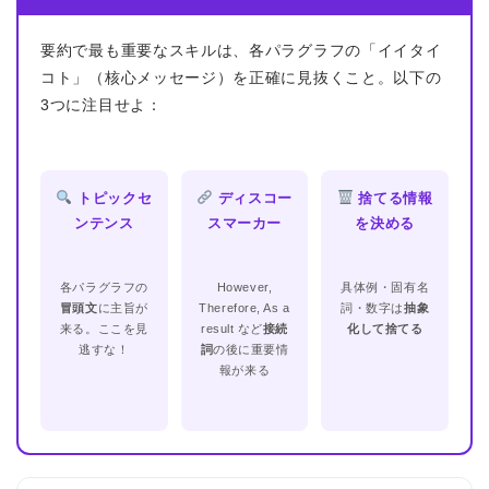
要約で最も重要なスキルは、各パラグラフの「イイタイ
コト」（核心メッセージ）を正確に見抜くこと。以下の
3つに注目せよ：
トピックセ
ディスコー
捨てる情報
ンテンス
スマーカー
を決める
各パラグラフの
However,
具体例・固有名
冒頭文
に主旨が
Therefore, As a
詞・数字は
抽象
来る。ここを見
result など
接続
化して捨てる
逃すな！
詞
の後に重要情
報が来る