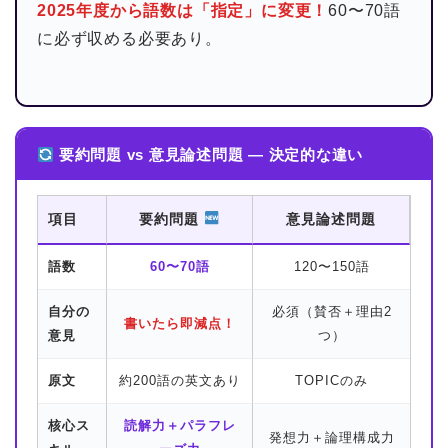
2025年度から語数は「指定」に変更！
60〜70語
に必ず収める必要あり。
要約問題 vs 意見論述問題 — 決定的な違い
項目
要約問題
意見論述問題
語数
60〜70語
120〜150語
自分の
必須（賛否＋理由2
書いたら即減点！
意見
つ）
原文
約200語の英文あり
TOPICのみ
核心ス
読解力＋パラフレ
発想力＋論理構成力