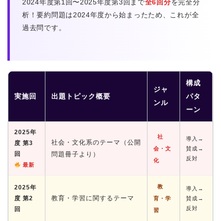
2024年度第1回〜2025年度第3回まで
全6回分
を完全分
析！要約問題は2024年度から始まったため、これが全
過去問です。
構成
ジャ
実施回
出題トピック概要
パタ
ンル
ーン
2025年
社
導入→
社会・文化系のテーマ（公開
度 第3
会・文
賛成→
回
問題冊子より）
反対
化
最新
教
2025年
導入→
教育・学習に関するテーマ
度 第2
育・学
賛成→
反対
回
習