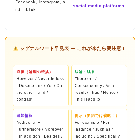
Facebook, Instagram, a
social media platforms
nd TikTok
シグナルワード早見表 — これが来たら要注意！
逆接（論理の転換）
結論・結果
However / Nevertheless
Therefore /
/ Despite this / Yet / On
Consequently / As a
the other hand / In
result / Thus / Hence /
contrast
This leads to
追加情報
例示（要約では省略！）
Additionally /
For example / For
Furthermore / Moreover
instance / such as /
/ In addition / Besides /
including / Specifically