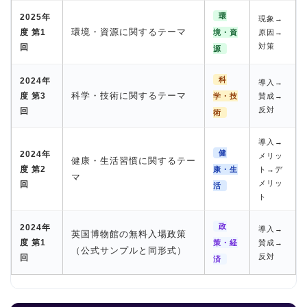
環
2025年
現象→
環境・資源に関するテーマ
度 第1
境・資
原因→
対策
回
源
科
2024年
導入→
科学・技術に関するテーマ
度 第3
学・技
賛成→
反対
回
術
導入→
健
2024年
メリッ
健康・生活習慣に関するテー
度 第2
康・生
ト→デ
マ
ホーム
メリッ
回
活
ト
原田高志の”ほぼ日刊”英語
政
2024年
導入→
英国博物館の無料入場政策
学習＆大学入試英語コラム
度 第1
策・経
賛成→
（公式サンプルと同形式）
反対
回
済
“シン”・英会話スピード表
現