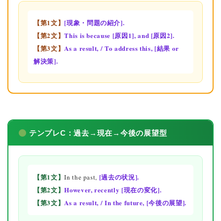
【第1文】
[現象・問題の紹介].
【第2文】
This is because
[原因1], and
[原因2].
【第3文】
As a result, / To address this,
[結果 or
解決策].
テンプレC：過去→現在→今後の展望型
【第1文】
[過去の状況].
In the past,
【第2文】
However, recently
[現在の変化].
【第3文】
As a result, / In the future,
[今後の展望].