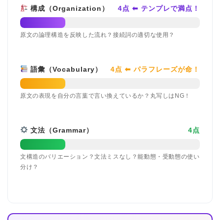
構成（Organization）
4点 ⬅ テンプレで満点！
原文の論理構造を反映した流れ？接続詞の適切な使用？
語彙（Vocabulary）
4点 ⬅ パラフレーズが命！
原文の表現を自分の言葉で言い換えているか？丸写しはNG！
文法（Grammar）
4点
文構造のバリエーション？文法ミスなし？能動態・受動態の使い
分け？