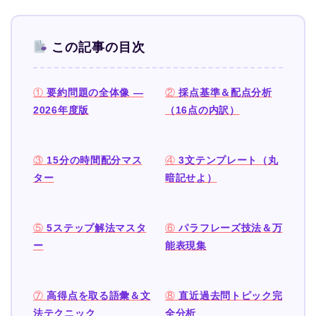
この記事の目次
①
要約問題の全体像 —
②
採点基準＆配点分析
2026年度版
（16点の内訳）
③
15分の時間配分マス
④
3文テンプレート（丸
ター
暗記せよ）
⑤
5ステップ解法マスタ
⑥
パラフレーズ技法＆万
ー
能表現集
⑦
高得点を取る語彙＆文
⑧
直近過去問トピック完
法テクニック
全分析