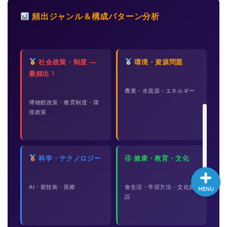
大学入試英語対策講座
頻出ジャンル＆構成パターン分析
英語名言・格言・カッコい
い英語＆素敵な英文フレー
社会政策・制度 —
環境・資源問題
ズ集
最頻出！
農業・水資源・エネルギー
過去記事
博物館政策・教育制度・環
境政策
CONTACT
科学・テクノロジー
④ 健康・教育・文化
AI・新技術・医療
食生活・学習方法・文化施
MENU
設