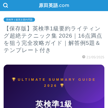
原田英語.com
英検準１級英文要約問題
【保存版】英検準1級要約ライティン
グ超絶テクニック集 2026｜16点満点
を狙う完全攻略ガイド｜解答例5題＆
テンプレート付き
21/05/2025
ULTIMATE SUMMARY GUIDE
2026
英検準1級