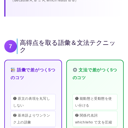
（Because A, B → A, which leads to B）
高得点を取る語彙＆文法テクニッ
7
ク
語彙で差がつく5つ
文法で差がつく5つ
のコツ
のコツ
❶ 原文の表現を丸写し
❶ 能動態と受動態を使
しない
い分ける
❷ 基本語よりワンラン
❷ 関係代名詞
ク上の語彙
which/who で文を圧縮