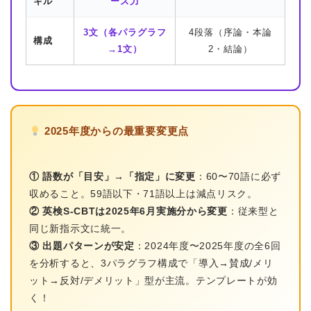
キル
ーズ力
3文（各パラグラフ
4段落（序論・本論
構成
→1文）
2・結論）
2025年度からの最重要変更点
① 語数が「目安」→「指定」に変更
：60〜70語に必ず
収めること。59語以下・71語以上は減点リスク。
② 英検S-CBTは2025年6月実施分から変更
：従来型と
同じ新指示文に統一。
③ 出題パターンが安定
：2024年度〜2025年度の全6回
を分析すると、3パラグラフ構成で「導入→賛成/メリ
ット→反対/デメリット」型が主流。テンプレートが効
く！