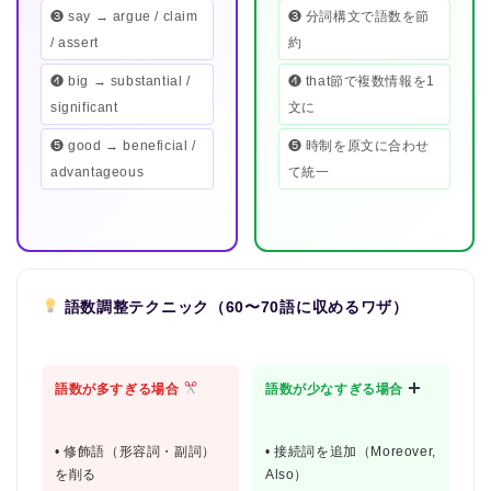
❸ say → argue / claim
❸ 分詞構文で語数を節
/ assert
約
❹ big → substantial /
❹ that節で複数情報を1
significant
文に
❺ good → beneficial /
❺ 時制を原文に合わせ
advantageous
て統一
語数調整テクニック（60〜70語に収めるワザ）
語数が多すぎる場合
語数が少なすぎる場合
• 修飾語（形容詞・副詞）
• 接続詞を追加（Moreover,
を削る
Also）