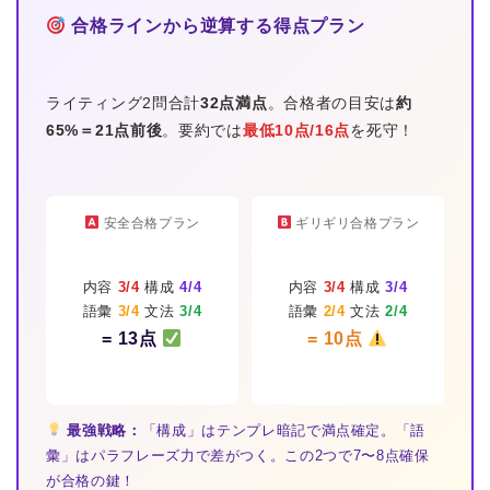
合格ラインから逆算する得点プラン
ライティング2問合計
32点満点
。合格者の目安は
約
65%＝21点前後
。要約では
最低10点/16点
を死守！
安全合格プラン
ギリギリ合格プラン
内容
3/4
構成
4/4
内容
3/4
構成
3/4
語彙
3/4
文法
3/4
語彙
2/4
文法
2/4
= 13点
= 10点
最強戦略：
「構成」はテンプレ暗記で満点確定。「語
彙」はパラフレーズ力で差がつく。この2つで7〜8点確保
が合格の鍵！