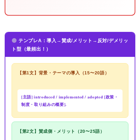
テンプレA：導入→賛成/メリット→反対/デメリッ
ト型（最頻出！）
【第1文】背景・テーマの導入（15〜20語）
[主語] introduced / implemented / adopted
[政策・
制度・取り組みの概要].
【第2文】賛成側・メリット（20〜25語）