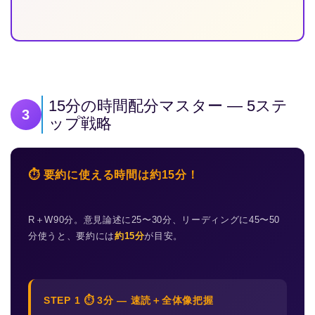
15分の時間配分マスター — 5ステ
3
ップ戦略
⏱ 要約に使える時間は約15分！
R＋W90分。意見論述に25〜30分、リーディングに45〜50
分使うと、要約には
約15分
が目安。
STEP 1 ⏱ 3分 — 速読＋全体像把握