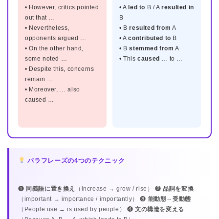
• However, critics pointed
• A
led to
B / A
resulted in
out that …
B
• Nevertheless,
• B
resulted from
A
opponents argued …
• A
contributed to
B
• On the other hand,
• B
stemmed from
A
some noted …
• This
caused
… to …
• Despite this, concerns
remain …
• Moreover, … also
caused …
パラフレーズの4つのテクニック
❶
同義語に置き換え
（increase → grow / rise） ❷
品詞を変換
（important → importance / importantly） ❸
能動態⇔受動態
（People use → is used by people） ❹
文の構造を変える