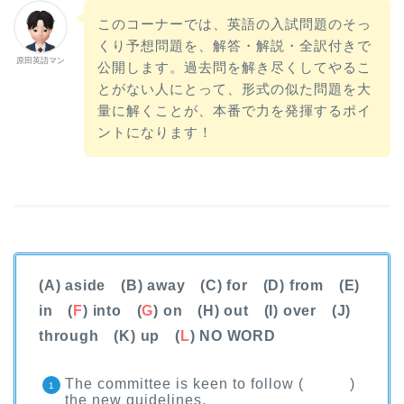
このコーナーでは、英語の入試問題のそっ
くり予想問題を、解答・解説・全訳付きで
原田英語マン
公開します。過去問を解き尽くしてやるこ
とがない人にとって、形式の似た問題を大
量に解くことが、本番で力を発揮するポイ
ントになります！
(A) aside (B) away (C) for (D) from (E)
in (
F
) into (
G
) on (H) out (I) over (J)
through (K) up (
L
) NO WORD
The committee is keen to follow ( )
the new guidelines.