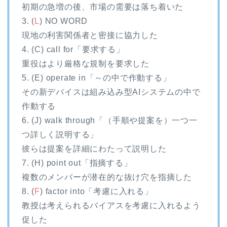
初期の急増の後、市場の需要は落ち着いた
3. (
L
) NO WORD
現地の利害関係者と密接に協力した
4. (C) call for「要求する」
重役はより厳格な規制を要求した
5. (E) operate in「～の中で作動する」
その新デバイスは組み込み型AIシステムの中で
作動する
6. (J) walk through「（手順や提案を）一つ一
つ詳しく説明する」
彼らは提案を詳細にわたって説明した
7. (H) point out「指摘する」
複数のメンバーが潜在的な抜け穴を指摘した
8. (
F
) factor into「考慮に入れる」
教授は考えられるバイアスを考慮に入れるよう
促した