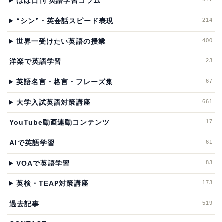
ほぼ日刊 英語学習コラム
214
“シン”・英会話スピード表現
400
世界一受けたい英語の授業
23
洋楽で英語学習
67
英語名言・格言・フレーズ集
661
大学入試英語対策講座
17
YouTube動画連動コンテンツ
61
AIで英語学習
83
VOAで英語学習
173
英検・TEAP対策講座
519
過去記事