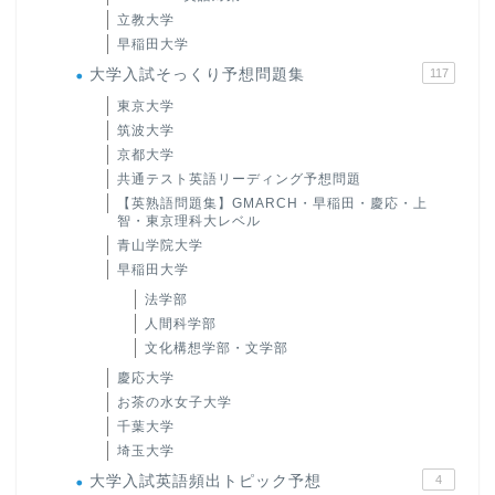
立教大学
早稲田大学
大学入試そっくり予想問題集
117
東京大学
筑波大学
京都大学
共通テスト英語リーディング予想問題
【英熟語問題集】GMARCH・早稲田・慶応・上
智・東京理科大レベル
青山学院大学
早稲田大学
法学部
人間科学部
文化構想学部・文学部
慶応大学
お茶の水女子大学
千葉大学
埼玉大学
大学入試英語頻出トピック予想
4