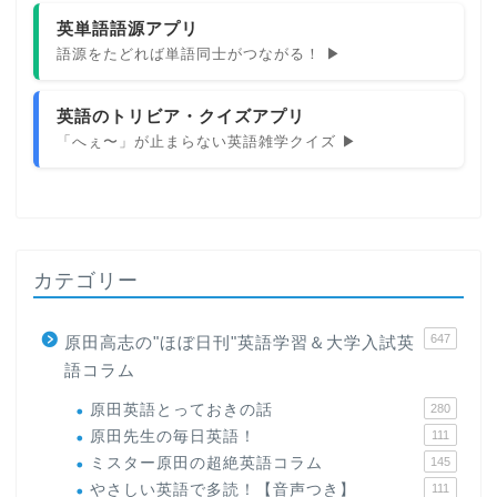
英単語語源アプリ
語源をたどれば単語同士がつながる！ ▶
英語のトリビア・クイズアプリ
「へぇ〜」が止まらない英語雑学クイズ ▶
カテゴリー
647
原田高志の"ほぼ日刊"英語学習＆大学入試英
語コラム
原田英語とっておきの話
280
原田先生の毎日英語！
111
ミスター原田の超絶英語コラム
145
やさしい英語で多読！【音声つき】
111