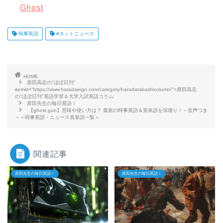
Ghost
時事英語
#ネットニュース
HOME
原田高志の"ほぼ日刊"
itemid="https://www.haradaeigo.com/category/haradatakashicolumn/">原田高志
の"ほぼ日刊"英語学習＆大学入試英語コラム
原田先生の毎日英語！
【ghost gun】意味や使い方は？ 最新の時事英語＆英単語を深堀り！～音声つき
～＜時事英語・ニュース英単語一覧＞
関連記事
原田先生の毎日英語！
原田先生の毎日英語！