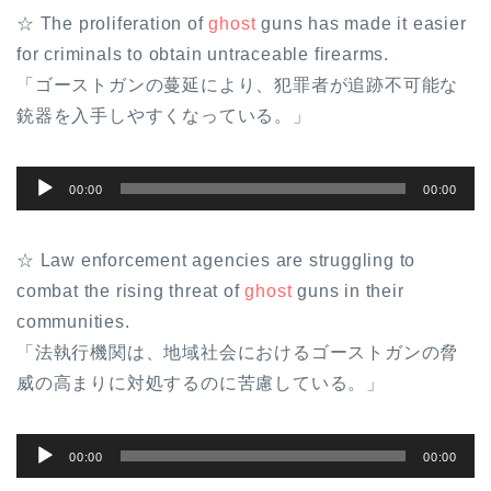
☆ The proliferation of
ghost
guns has made it easier
for criminals to obtain untraceable firearms.
「ゴーストガンの蔓延により、犯罪者が追跡不可能な
銃器を入手しやすくなっている。」
音
00:00
00:00
声
プ
☆ Law enforcement agencies are struggling to
レ
combat the rising threat of
ghost
guns in their
ー
communities.
ヤ
「法執行機関は、地域社会におけるゴーストガンの脅
ー
威の高まりに対処するのに苦慮している。」
音
00:00
00:00
声