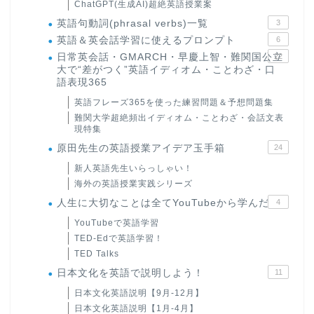
ChatGPT(生成AI)超絶英語授業案
英語句動詞(phrasal verbs)一覧
3
英語＆英会話学習に使えるプロンプト
6
日常英会話・GMARCH・早慶上智・難関国公立
22
大で“差がつく”英語イディオム・ことわざ・口
語表現365
英語フレーズ365を使った練習問題＆予想問題集
難関大学超絶頻出イディオム・ことわざ・会話文表
現特集
原田先生の英語授業アイデア玉手箱
24
新人英語先生いらっしゃい！
海外の英語授業実践シリーズ
人生に大切なことは全てYouTubeから学んだ
4
YouTubeで英語学習
TED-Edで英語学習！
TED Talks
日本文化を英語で説明しよう！
11
日本文化英語説明【9月-12月】
日本文化英語説明【1月-4月】