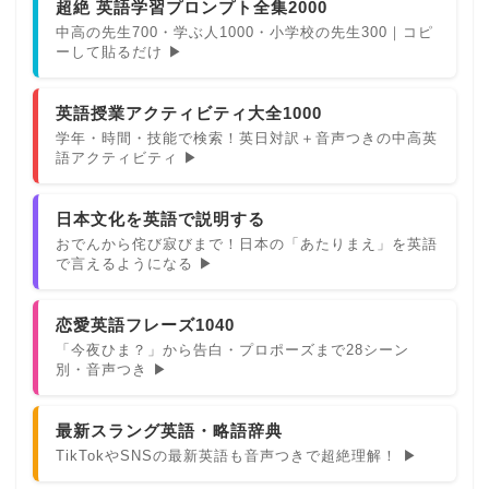
超絶 英語学習プロンプト全集2000
中高の先生700・学ぶ人1000・小学校の先生300｜コピ
ーして貼るだけ ▶
英語授業アクティビティ大全1000
学年・時間・技能で検索！英日対訳＋音声つきの中高英
語アクティビティ ▶
日本文化を英語で説明する
おでんから侘び寂びまで！日本の「あたりまえ」を英語
で言えるようになる ▶
恋愛英語フレーズ1040
「今夜ひま？」から告白・プロポーズまで28シーン
別・音声つき ▶
最新スラング英語・略語辞典
TikTokやSNSの最新英語も音声つきで超絶理解！ ▶