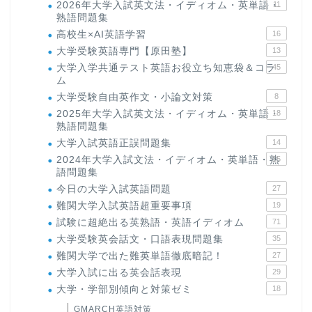
2026年大学入試英文法・イディオム・英単語・
11
熟語問題集
高校生×AI英語学習
16
大学受験英語専門【原田塾】
13
大学入学共通テスト英語お役立ち知恵袋＆コラ
45
ム
大学受験自由英作文・小論文対策
8
2025年大学入試英文法・イディオム・英単語・
18
熟語問題集
大学入試英語正誤問題集
14
2024年大学入試文法・イディオム・英単語・熟
15
語問題集
今日の大学入試英語問題
27
難関大学入試英語超重要事項
19
試験に超絶出る英熟語・英語イディオム
71
大学受験英会話文・口語表現問題集
35
難関大学で出た難英単語徹底暗記！
27
大学入試に出る英会話表現
29
大学・学部別傾向と対策ゼミ
18
GMARCH英語対策