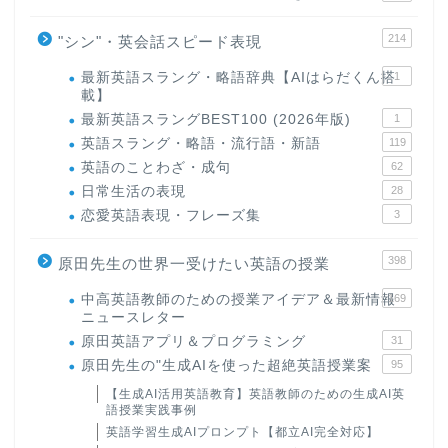
214
"シン"・英会話スピード表現
最新英語スラング・略語辞典【AIはらだくん搭
1
載】
最新英語スラングBEST100 (2026年版)
1
英語スラング・略語・流行語・新語
119
英語のことわざ・成句
62
日常生活の表現
28
恋愛英語表現・フレーズ集
3
398
原田先生の世界一受けたい英語の授業
中高英語教師のための授業アイデア＆最新情報
169
ニュースレター
原田英語アプリ＆プログラミング
31
原田先生の"生成AIを使った超絶英語授業案
95
【生成AI活用英語教育】英語教師のための生成AI英
語授業実践事例
英語学習生成AIプロンプト【都立AI完全対応】