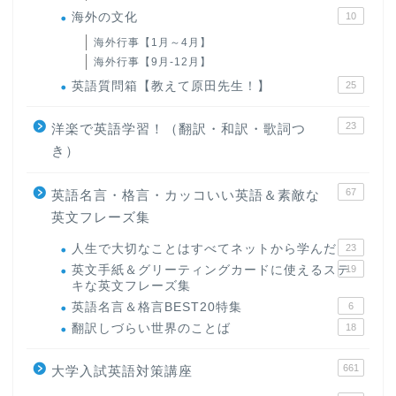
海外の文化
10
海外行事【1月～4月】
海外行事【9月-12月】
英語質問箱【教えて原田先生！】
25
23
洋楽で英語学習！（翻訳・和訳・歌詞つ
き）
67
英語名言・格言・カッコいい英語＆素敵な
英文フレーズ集
人生で大切なことはすべてネットから学んだ
23
英文手紙＆グリーティングカードに使えるステ
19
キな英文フレーズ集
英語名言＆格言BEST20特集
6
翻訳しづらい世界のことば
18
661
大学入試英語対策講座