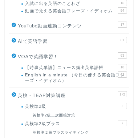
入試に出る英語のことわざ
16
動画で覚える英会話フレーズ・イディオム
54
17
YouTube動画連動コンテンツ
61
AIで英語学習
83
VOAで英語学習！
【時事英単語】ニュース頻出英単語帳
10
English in a minute （今日の使える英会話フレ
63
ーズ・イディオム）
172
英検・TEAP対策講座
英検準2級
2
英検準2級二次面接対策
英検準2級プラス
7
英検準２級プラスライティング