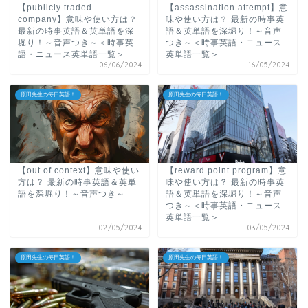
【publicly traded
【assassination attempt】意
company】意味や使い方は？
味や使い方は？ 最新の時事英
最新の時事英語＆英単語を深
語＆英単語を深堀り！～音声
堀り！～音声つき～＜時事英
つき～＜時事英語・ニュース
語・ニュース英単語一覧＞
英単語一覧＞
06/06/2024
16/05/2024
原田先生の毎日英語！
原田先生の毎日英語！
【out of context】意味や使い
【reward point program】意
方は？ 最新の時事英語＆英単
味や使い方は？ 最新の時事英
語を深堀り！～音声つき～
語＆英単語を深堀り！～音声
つき～＜時事英語・ニュース
英単語一覧＞
02/05/2024
03/05/2024
原田先生の毎日英語！
原田先生の毎日英語！