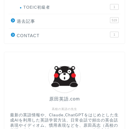
ホーム
TOEIC初級者
1
519
原田高志の”ほぼ日刊”英語
過去記事
学習＆大学入試英語コラム
1
CONTACT
“シン”・英会話スピード表
現
大学入試英語対策講座
英語名言・格言・カッコい
い英語＆素敵な英文フレー
ズ集
原田英語.com
過去記事
高校の英語の先生
最新の英語情報や、Claude,ChatGPTをはじめとした生
成AIを利用した英語学習方法、日常会話で頻出の英会話
CONTACT
表現やイディオム、慣用表現などを、原田高志（高校の