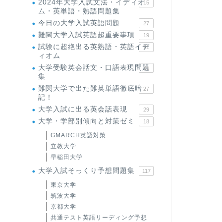
2024年大学入試文法・イディオ
15
ム・英単語・熟語問題集
今日の大学入試英語問題
27
難関大学入試英語超重要事項
19
試験に超絶出る英熟語・英語イデ
71
ィオム
大学受験英会話文・口語表現問題
35
集
難関大学で出た難英単語徹底暗
27
記！
大学入試に出る英会話表現
29
大学・学部別傾向と対策ゼミ
18
GMARCH英語対策
立教大学
早稲田大学
大学入試そっくり予想問題集
117
東京大学
筑波大学
京都大学
共通テスト英語リーディング予想