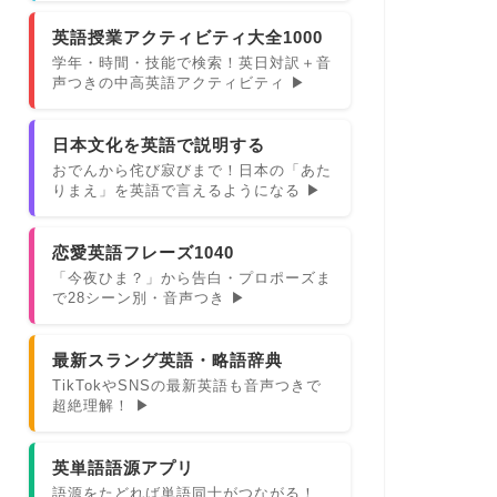
英語授業アクティビティ大全1000
学年・時間・技能で検索！英日対訳＋音
声つきの中高英語アクティビティ ▶
日本文化を英語で説明する
おでんから侘び寂びまで！日本の「あた
りまえ」を英語で言えるようになる ▶
恋愛英語フレーズ1040
「今夜ひま？」から告白・プロポーズま
で28シーン別・音声つき ▶
最新スラング英語・略語辞典
TikTokやSNSの最新英語も音声つきで
超絶理解！ ▶
英単語語源アプリ
語源をたどれば単語同士がつながる！