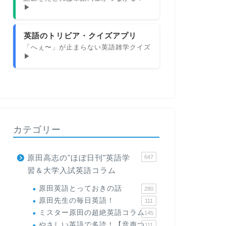
▶
英語のトリビア・クイズアプリ
「へぇ〜」が止まらない英語雑学クイズ
▶
カテゴリー
原田高志の"ほぼ日刊"英語学
647
習＆大学入試英語コラム
原田英語とっておきの話
280
原田先生の毎日英語！
111
ミスター原田の超絶英語コラム
145
やさしい英語で多読！【音声つ
111