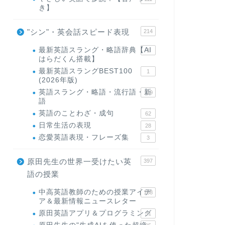
き】
"シン"・英会話スピード表現
214
最新英語スラング・略語辞典【AI
1
はらだくん搭載】
最新英語スラングBEST100
1
(2026年版)
英語スラング・略語・流行語・新
119
語
英語のことわざ・成句
62
日常生活の表現
28
恋愛英語表現・フレーズ集
3
原田先生の世界一受けたい英
397
語の授業
中高英語教師のための授業アイデ
168
ア＆最新情報ニュースレター
原田英語アプリ＆プログラミング
31