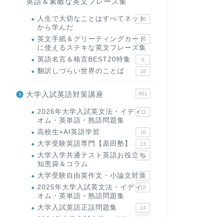
英語＆素敵な英文フレーズ集
人生で大切なことはすべてネット
23
から学んだ
英文手紙＆グリーティングカード
19
に使えるステキな英文フレーズ集
英語名言＆格言BEST20特集
6
翻訳しづらい世界のことば
18
大学入試英語対策講座
661
2026年大学入試英文法・イディ
11
オム・英単語・熟語問題集
高校生×AI英語学習
16
大学受験英語専門【原田塾】
13
大学入学共通テスト英語お役立ち
45
知恵袋＆コラム
大学受験自由英作文・小論文対策
8
2025年大学入試英文法・イディ
18
オム・英単語・熟語問題集
大学入試英語正誤問題集
14