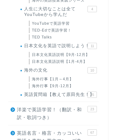
海外の英語授業実践シリーズ
人生に大切なことは全て
4
YouTubeから学んだ
YouTubeで英語学習
TED-Edで英語学習！
TED Talks
日本文化を英語で説明しよう！
11
日本文化英語説明【9月-12月】
日本文化英語説明【1月-4月】
海外の文化
10
海外行事【1月～4月】
海外行事【9月-12月】
英語質問箱【教えて原田先生！】
25
洋楽で英語学習！（翻訳・和
23
訳・歌詞つき）
英語名言・格言・カッコいい
67