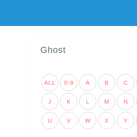
Ghost
ALL
0-9
A
B
C
J
K
L
M
N
U
V
W
X
Y