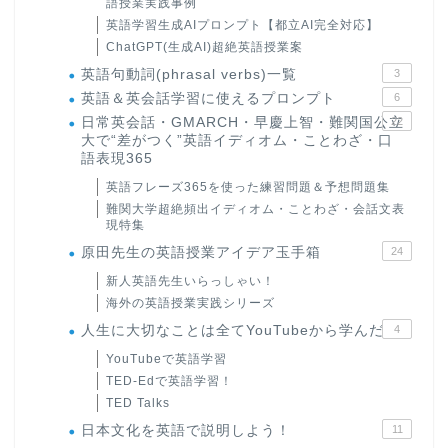
語授業実践事例
英語学習生成AIプロンプト【都立AI完全対応】
ChatGPT(生成AI)超絶英語授業案
英語句動詞(phrasal verbs)一覧
3
英語＆英会話学習に使えるプロンプト
6
日常英会話・GMARCH・早慶上智・難関国公立
22
大で“差がつく”英語イディオム・ことわざ・口
語表現365
英語フレーズ365を使った練習問題＆予想問題集
難関大学超絶頻出イディオム・ことわざ・会話文表
現特集
原田先生の英語授業アイデア玉手箱
24
新人英語先生いらっしゃい！
海外の英語授業実践シリーズ
人生に大切なことは全てYouTubeから学んだ
4
YouTubeで英語学習
TED-Edで英語学習！
TED Talks
日本文化を英語で説明しよう！
11