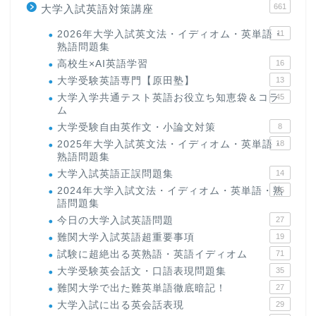
661
大学入試英語対策講座
2026年大学入試英文法・イディオム・英単語・
11
熟語問題集
高校生×AI英語学習
16
大学受験英語専門【原田塾】
13
大学入学共通テスト英語お役立ち知恵袋＆コラ
45
ム
大学受験自由英作文・小論文対策
8
2025年大学入試英文法・イディオム・英単語・
18
熟語問題集
大学入試英語正誤問題集
14
2024年大学入試文法・イディオム・英単語・熟
15
語問題集
今日の大学入試英語問題
27
難関大学入試英語超重要事項
19
試験に超絶出る英熟語・英語イディオム
71
大学受験英会話文・口語表現問題集
35
難関大学で出た難英単語徹底暗記！
27
大学入試に出る英会話表現
29