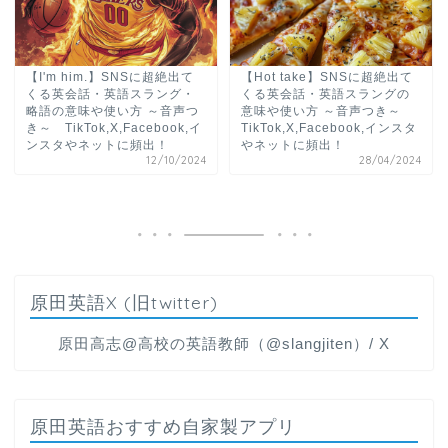
【I'm him.】SNSに超絶出て
【Hot take】SNSに超絶出て
くる英会話・英語スラング・
くる英会話・英語スラングの
略語の意味や使い方 ～音声つ
意味や使い方 ～音声つき～
き～ TikTok,X,Facebook,イ
TikTok,X,Facebook,インスタ
ンスタやネットに頻出！
やネットに頻出！
12/10/2024
28/04/2024
原田英語X (旧twitter)
原田高志@高校の英語教師（@slangjiten）/ X
原田英語おすすめ自家製アプリ