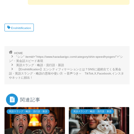
Enshittification
HOME
"シン" itemid="https://www.haradaeigo.com/category/shin-speedhyogen/">"シ
ン"・英会話スピード表現
英語スラング・略語・流行語・新語
【Enshittification】エンシティフィケーションとは？SNSに超絶出てくる英会
話・英語スラング・略語の意味や使い方 ～音声つき～ TikTok,X,Facebook,インスタ
やネットに頻出！
関連記事
英語スラング・略語・流行語・新語
英語スラング・略語・流行語・新語