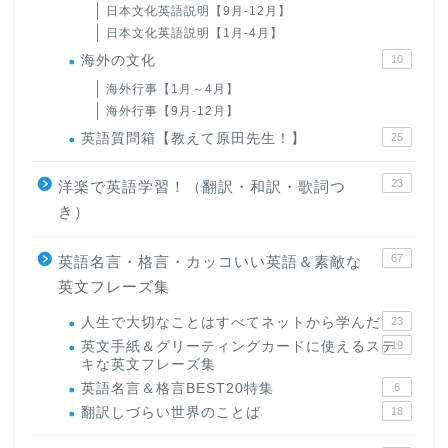
日本文化英語説明【9月-12月】
日本文化英語説明【1月-4月】
海外の文化
10
海外行事【1月～4月】
海外行事【9月-12月】
英語質問箱【教えて原田先生！】
25
23
洋楽で英語学習！（翻訳・和訳・歌詞つ
き）
67
英語名言・格言・カッコいい英語＆素敵な
英文フレーズ集
人生で大切なことはすべてネットから学んだ
23
英文手紙＆グリーティングカードに使えるステ
19
キな英文フレーズ集
英語名言＆格言BEST20特集
6
翻訳しづらい世界のことば
18