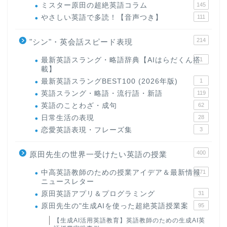
ミスター原田の超絶英語コラム
145
やさしい英語で多読！【音声つき】
111
214
"シン"・英会話スピード表現
最新英語スラング・略語辞典【AIはらだくん搭
1
載】
最新英語スラングBEST100 (2026年版)
1
英語スラング・略語・流行語・新語
119
英語のことわざ・成句
62
日常生活の表現
28
恋愛英語表現・フレーズ集
3
400
原田先生の世界一受けたい英語の授業
中高英語教師のための授業アイデア＆最新情報
171
ニュースレター
原田英語アプリ＆プログラミング
31
原田先生の"生成AIを使った超絶英語授業案
95
【生成AI活用英語教育】英語教師のための生成AI英