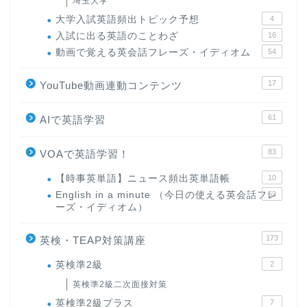
埼玉大学
大学入試英語頻出トピック予想
4
入試に出る英語のことわざ
16
動画で覚える英会話フレーズ・イディオム
54
17
YouTube動画連動コンテンツ
61
AIで英語学習
83
VOAで英語学習！
【時事英単語】ニュース頻出英単語帳
10
English in a minute （今日の使える英会話フレ
63
ーズ・イディオム）
173
英検・TEAP対策講座
英検準2級
2
英検準2級二次面接対策
英検準2級プラス
7