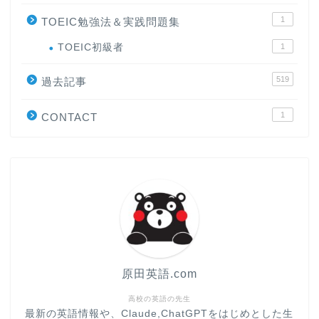
1
TOEIC勉強法＆実践問題集
ホーム
TOEIC初級者
1
519
原田高志の”ほぼ日刊”英語
過去記事
学習＆大学入試英語コラム
1
CONTACT
“シン”・英会話スピード表
現
大学入試英語対策講座
英語名言・格言・カッコい
い英語＆素敵な英文フレー
ズ集
原田英語.com
過去記事
高校の英語の先生
最新の英語情報や、Claude,ChatGPTをはじめとした生