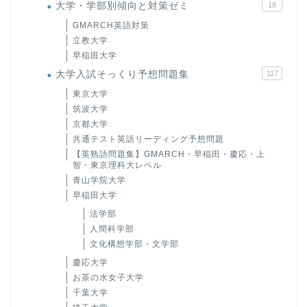
大学・学部別傾向と対策ゼミ
18
GMARCH英語対策
立教大学
早稲田大学
大学入試そっくり予想問題集
117
東京大学
筑波大学
京都大学
共通テスト英語リーディング予想問題
【英熟語問題集】GMARCH・早稲田・慶応・上
智・東京理科大レベル
青山学院大学
早稲田大学
法学部
人間科学部
文化構想学部・文学部
慶応大学
お茶の水女子大学
千葉大学