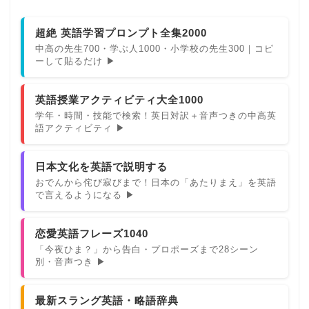
超絶 英語学習プロンプト全集2000
中高の先生700・学ぶ人1000・小学校の先生300｜コピ
ーして貼るだけ ▶
英語授業アクティビティ大全1000
学年・時間・技能で検索！英日対訳＋音声つきの中高英
語アクティビティ ▶
日本文化を英語で説明する
おでんから侘び寂びまで！日本の「あたりまえ」を英語
で言えるようになる ▶
恋愛英語フレーズ1040
「今夜ひま？」から告白・プロポーズまで28シーン
別・音声つき ▶
最新スラング英語・略語辞典