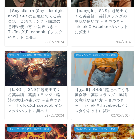
【Say sike rn (Say sike right
【babygirl】SNSに超絶出て
now】SNSに超絶出てくる英
くる英会話・英語スラングの
会話・英語スラング・略語の
意味や使い方 ～音声つき～
意味や使い方 ～音声つき～
TikTok,X,Facebookやネット
TikTok,X,Facebook,インスタ
に頻出！
やネットに頻出！
22/09/2024
06/04/2024
英語スラング・略語・流行語・新語
英語スラング・略語・流行語・新語
【IJBOL】SNSに超絶出てく
【gyatt】SNSに超絶出てくる
る英会話・英語スラング・略
英会話・英語スラング・略語
語の意味や使い方 ～音声つき
の意味や使い方 ～音声つき
～ TikTok,X,Facebook,イン
～ TikTok,X,Facebook,イン
スタやネットに頻出！
スタやネットに頻出！
02/05/2024
02/05/2024
英語スラング・略語・流行語・新語
英語スラング・略語・流行語・新語