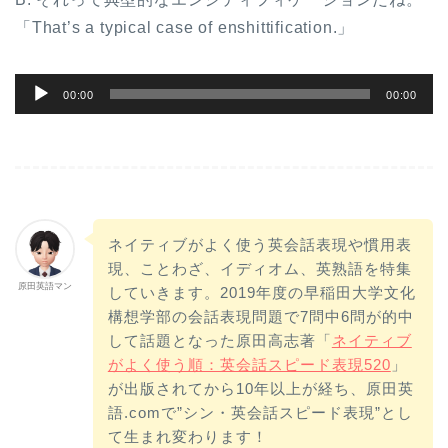
「That’s a typical case of enshittification.」
音
00:00
00:00
声
プ
レ
ー
ヤ
ネイティブがよく使う英会話表現や慣用表
ー
現、ことわざ、イディオム、英熟語を特集
原田英語マン
していきます。2019年度の早稲田大学文化
構想学部の会話表現問題で7問中6問が的中
して話題となった原田高志著「
ネイティブ
がよく使う順：英会話スピード表現520
」
が出版されてから10年以上が経ち、原田英
語.comで”シン・英会話スピード表現”とし
て生まれ変わります！