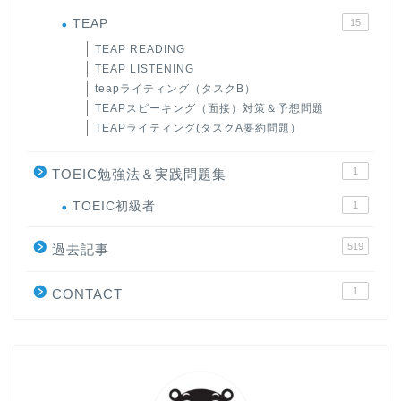
TEAP
15
TEAP READING
TEAP LISTENING
teapライティング（タスクB）
TEAPスピーキング（面接）対策＆予想問題
TEAPライティング(タスクA要約問題）
1
TOEIC勉強法＆実践問題集
ホーム
TOEIC初級者
1
519
原田高志の”ほぼ日刊”英語
過去記事
学習＆大学入試英語コラム
1
CONTACT
“シン”・英会話スピード表
現
大学入試英語対策講座