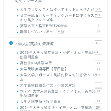
英文フレーズ集
人生で大切なことはすべてネットから学んだ
23
英文手紙＆グリーティングカードに使えるステ
19
キな英文フレーズ集
英語名言＆格言BEST20特集
6
翻訳しづらい世界のことば
18
661
大学入試英語対策講座
2026年大学入試英文法・イディオム・英単語・
11
熟語問題集
高校生×AI英語学習
16
大学受験英語専門【原田塾】
13
大学入学共通テスト英語お役立ち知恵袋＆コラ
45
ム
大学受験自由英作文・小論文対策
8
2025年大学入試英文法・イディオム・英単語・
18
熟語問題集
大学入試英語正誤問題集
14
2024年大学入試文法・イディオム・英単語・熟
15