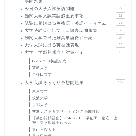
語問題集
今日の大学入試英語問題
27
難関大学入試英語超重要事項
19
試験に超絶出る英熟語・英語イディオム
71
大学受験英会話文・口語表現問題集
35
難関大学で出た難英単語徹底暗記！
27
大学入試に出る英会話表現
29
大学・学部別傾向と対策ゼミ
18
GMARCH英語対策
立教大学
早稲田大学
大学入試そっくり予想問題集
117
東京大学
筑波大学
京都大学
共通テスト英語リーディング予想問題
【英熟語問題集】GMARCH・早稲田・慶応・上
智・東京理科大レベル
青山学院大学