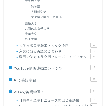
早稲田大学
法学部
人間科学部
文化構想学部・文学部
慶応大学
お茶の水女子大学
千葉大学
埼玉大学
大学入試英語頻出トピック予想
4
入試に出る英語のことわざ
16
動画で覚える英会話フレーズ・イディオム
54
17
YouTube動画連動コンテンツ
61
AIで英語学習
83
VOAで英語学習！
【時事英単語】ニュース頻出英単語帳
10
63