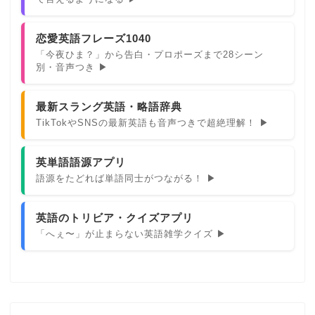
恋愛英語フレーズ1040
「今夜ひま？」から告白・プロポーズまで28シーン
別・音声つき ▶
最新スラング英語・略語辞典
TikTokやSNSの最新英語も音声つきで超絶理解！ ▶
英単語語源アプリ
語源をたどれば単語同士がつながる！ ▶
英語のトリビア・クイズアプリ
「へぇ〜」が止まらない英語雑学クイズ ▶