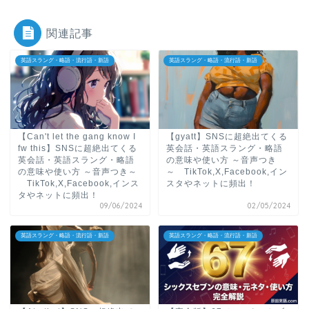
関連記事
英語スラング・略語・流行語・新語
英語スラング・略語・流行語・新語
【Can't let the gang know I
【gyatt】SNSに超絶出てくる
fw this】SNSに超絶出てくる
英会話・英語スラング・略語
英会話・英語スラング・略語
の意味や使い方 ～音声つき
の意味や使い方 ～音声つき～
～ TikTok,X,Facebook,イン
TikTok,X,Facebook,インス
スタやネットに頻出！
タやネットに頻出！
09/06/2024
02/05/2024
英語スラング・略語・流行語・新語
英語スラング・略語・流行語・新語