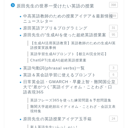
398
原田先生の世界一受けたい英語の授業
中高英語教師のための授業アイデア＆最新情報
169
ニュースレター
原田英語アプリ＆プログラミング
31
原田先生の"生成AIを使った超絶英語授業案
95
【生成AI活用英語教育】英語教師のための生成AI英
語授業実践事例
英語学習生成AIプロンプト【都立AI完全対応】
ChatGPT(生成AI)超絶英語授業案
英語句動詞(phrasal verbs)一覧
3
英語＆英会話学習に使えるプロンプト
6
日常英会話・GMARCH・早慶上智・難関国公立
22
大で“差がつく”英語イディオム・ことわざ・口
語表現365
英語フレーズ365を使った練習問題＆予想問題集
難関大学超絶頻出イディオム・ことわざ・会話文表
現特集
原田先生の英語授業アイデア玉手箱
24
新人英語先生いらっしゃい！