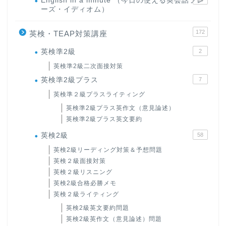
English in a minute （今日の使える英会話フレ
ーズ・イディオム）
172
英検・TEAP対策講座
英検準2級
2
英検準2級二次面接対策
英検準2級プラス
7
英検準２級プラスライティング
英検準2級プラス英作文（意見論述）
英検準2級プラス英文要約
英検2級
58
英検2級リーディング対策＆予想問題
英検２級面接対策
英検２級リスニング
英検2級合格必勝メモ
英検２級ライティング
英検2級英文要約問題
英検2級英作文（意見論述）問題