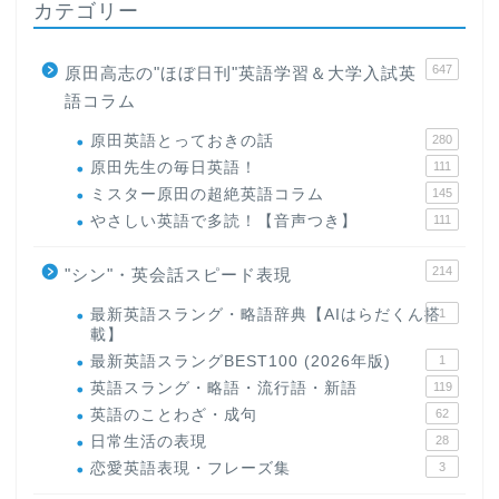
カテゴリー
647
原田高志の"ほぼ日刊"英語学習＆大学入試英
語コラム
原田英語とっておきの話
280
原田先生の毎日英語！
111
ミスター原田の超絶英語コラム
145
やさしい英語で多読！【音声つき】
111
214
"シン"・英会話スピード表現
最新英語スラング・略語辞典【AIはらだくん搭
1
載】
最新英語スラングBEST100 (2026年版)
1
英語スラング・略語・流行語・新語
119
英語のことわざ・成句
62
日常生活の表現
28
恋愛英語表現・フレーズ集
3