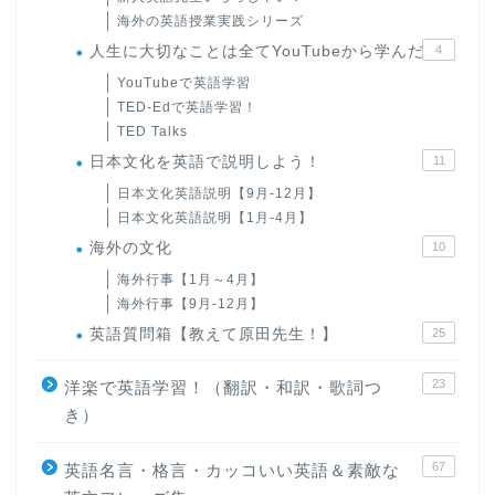
海外の英語授業実践シリーズ
人生に大切なことは全てYouTubeから学んだ
4
YouTubeで英語学習
TED-Edで英語学習！
TED Talks
日本文化を英語で説明しよう！
11
日本文化英語説明【9月-12月】
日本文化英語説明【1月-4月】
海外の文化
10
海外行事【1月～4月】
海外行事【9月-12月】
英語質問箱【教えて原田先生！】
25
23
洋楽で英語学習！（翻訳・和訳・歌詞つ
き）
67
英語名言・格言・カッコいい英語＆素敵な