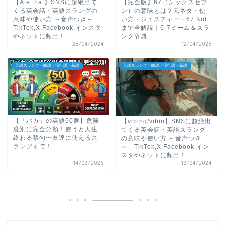
【Ate that】SNSに超絶出て
【完全版】67（シックスセブ
くる英会話・英語スラングの
ン）の意味とは？元ネタ・使
意味や使い方 ～音声つき～
い方・ジェスチャー・67 Kid
TikTok,X,Facebook,インスタ
まで全解説｜6-7ミーム＆スラ
やネットに頻出！
ング辞典
28/04/2024
12/04/2026
英語スラング・略語・流行語・新語
英語スラング・略語・流行語・新語
【「バカ」の英語50選】危険
【vibing/vibin】SNSに超絶出
度別に完全分類！使うと人生
てくる英会話・英語スラング
終わる禁句〜友達に使えるス
の意味や使い方 ～音声つき
ラングまで！
～ TikTok,X,Facebook,イン
スタやネットに頻出！
14/03/2026
13/04/2024