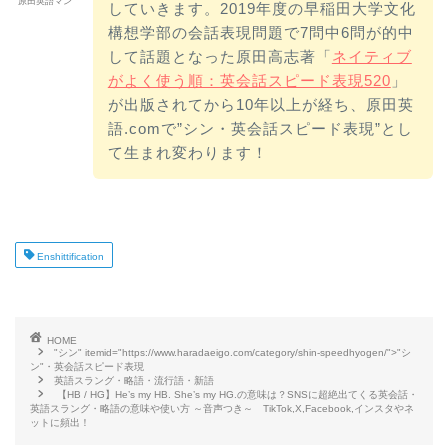
原田英語マン
していきます。2019年度の早稲田大学文化
構想学部の会話表現問題で7問中6問が的中
して話題となった原田高志著「
ネイティブ
がよく使う順：英会話スピード表現520
」
が出版されてから10年以上が経ち、原田英
語.comで”シン・英会話スピード表現”とし
て生まれ変わります！
Enshittification
HOME
"シン" itemid="https://www.haradaeigo.com/category/shin-speedhyogen/">"シ
ン"・英会話スピード表現
英語スラング・略語・流行語・新語
【HB / HG】He’s my HB. She’s my HG.の意味は？SNSに超絶出てくる英会話・
英語スラング・略語の意味や使い方 ～音声つき～ TikTok,X,Facebook,インスタやネ
ットに頻出！