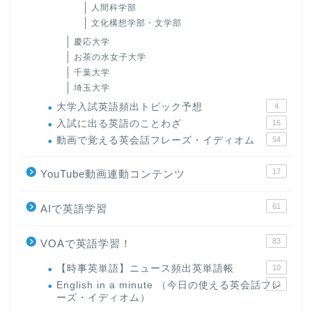
人間科学部
文化構想学部・文学部
慶応大学
お茶の水女子大学
千葉大学
埼玉大学
大学入試英語頻出トピック予想
4
入試に出る英語のことわざ
16
動画で覚える英会話フレーズ・イディオム
54
17
YouTube動画連動コンテンツ
61
AIで英語学習
83
VOAで英語学習！
【時事英単語】ニュース頻出英単語帳
10
English in a minute （今日の使える英会話フレ
63
ーズ・イディオム）