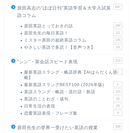
647
原田高志の"ほぼ日刊"英語学習＆大学入試英
語コラム
原田英語とっておきの話
280
原田先生の毎日英語！
111
ミスター原田の超絶英語コラム
145
やさしい英語で多読！【音声つき】
111
214
"シン"・英会話スピード表現
最新英語スラング・略語辞典【AIはらだくん搭
1
載】
最新英語スラングBEST100 (2026年版)
1
英語スラング・略語・流行語・新語
119
英語のことわざ・成句
62
日常生活の表現
28
恋愛英語表現・フレーズ集
3
399
原田先生の世界一受けたい英語の授業