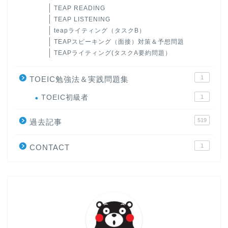
TEAP READING
TEAP LISTENING
teapライティング（タスクB）
TEAPスピーキング（面接）対策＆予想問題
TEAPライティング(タスクA要約問題）
1
TOEIC勉強法＆実践問題集
ホーム
TOEIC初級者
1
519
原田高志の”ほぼ日刊”英語
過去記事
学習＆大学入試英語コラム
1
CONTACT
“シン”・英会話スピード表
現
大学入試英語対策講座