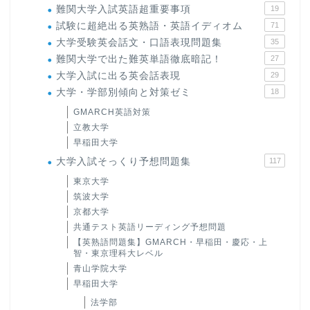
難関大学入試英語超重要事項
19
試験に超絶出る英熟語・英語イディオム
71
大学受験英会話文・口語表現問題集
35
難関大学で出た難英単語徹底暗記！
27
大学入試に出る英会話表現
29
大学・学部別傾向と対策ゼミ
18
GMARCH英語対策
立教大学
早稲田大学
大学入試そっくり予想問題集
117
東京大学
筑波大学
京都大学
共通テスト英語リーディング予想問題
【英熟語問題集】GMARCH・早稲田・慶応・上
智・東京理科大レベル
青山学院大学
早稲田大学
法学部