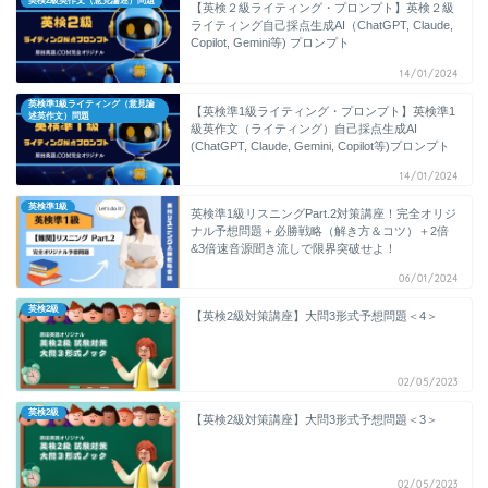
英検2級英作文（意見論述）問題
【英検２級ライティング・プロンプト】英検２級
ライティング自己採点生成AI（ChatGPT, Claude,
Copilot, Gemini等) プロンプト
14/01/2024
英検準1級ライティング（意見論
【英検準1級ライティング・プロンプト】英検準1
述英作文）問題
級英作文（ライティング）自己採点生成AI
(ChatGPT, Claude, Gemini, Copilot等)プロンプト
14/01/2024
英検準1級
英検準1級リスニングPart.2対策講座！完全オリジ
ナル予想問題＋必勝戦略（解き方＆コツ）＋2倍
&3倍速音源聞き流しで限界突破せよ！
06/01/2024
英検2級
【英検2級対策講座】大問3形式予想問題＜4＞
02/05/2023
英検2級
【英検2級対策講座】大問3形式予想問題＜3＞
02/05/2023