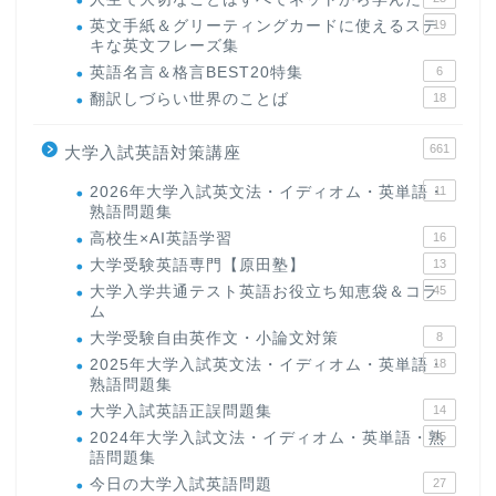
英文手紙＆グリーティングカードに使えるステ
19
キな英文フレーズ集
英語名言＆格言BEST20特集
6
翻訳しづらい世界のことば
18
661
大学入試英語対策講座
2026年大学入試英文法・イディオム・英単語・
11
熟語問題集
高校生×AI英語学習
16
大学受験英語専門【原田塾】
13
大学入学共通テスト英語お役立ち知恵袋＆コラ
45
ム
大学受験自由英作文・小論文対策
8
2025年大学入試英文法・イディオム・英単語・
18
熟語問題集
大学入試英語正誤問題集
14
2024年大学入試文法・イディオム・英単語・熟
15
語問題集
今日の大学入試英語問題
27