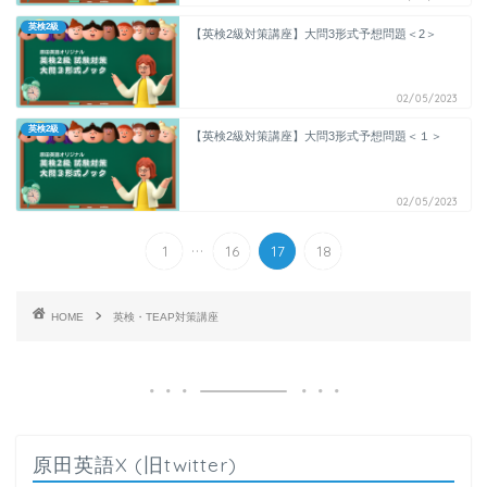
英検2級
【英検2級対策講座】大問3形式予想問題＜2＞
02/05/2023
英検2級
【英検2級対策講座】大問3形式予想問題＜１＞
02/05/2023
...
1
16
17
18
HOME
英検・TEAP対策講座
原田英語X (旧twitter)