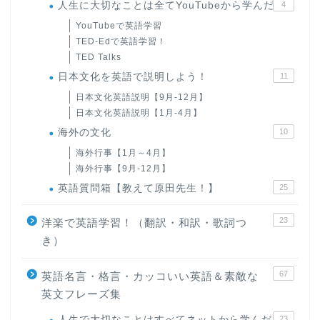
人生に大切なことは全てYouTubeから学んだ
4
YouTubeで英語学習
TED-Edで英語学習！
TED Talks
日本文化を英語で説明しよう！
11
日本文化英語説明【9月-12月】
日本文化英語説明【1月-4月】
海外の文化
10
海外行事【1月～4月】
海外行事【9月-12月】
英語質問箱【教えて原田先生！】
25
23
洋楽で英語学習！（翻訳・和訳・歌詞つ
き）
67
英語名言・格言・カッコいい英語＆素敵な
英文フレーズ集
人生で大切なことはすべてネットから学んだ
23