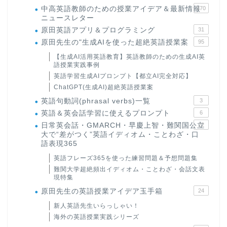
中高英語教師のための授業アイデア＆最新情報
170
ニュースレター
原田英語アプリ＆プログラミング
31
原田先生の"生成AIを使った超絶英語授業案
95
【生成AI活用英語教育】英語教師のための生成AI英
語授業実践事例
英語学習生成AIプロンプト【都立AI完全対応】
ChatGPT(生成AI)超絶英語授業案
英語句動詞(phrasal verbs)一覧
3
英語＆英会話学習に使えるプロンプト
6
日常英会話・GMARCH・早慶上智・難関国公立
22
大で“差がつく”英語イディオム・ことわざ・口
語表現365
英語フレーズ365を使った練習問題＆予想問題集
難関大学超絶頻出イディオム・ことわざ・会話文表
現特集
原田先生の英語授業アイデア玉手箱
24
新人英語先生いらっしゃい！
海外の英語授業実践シリーズ