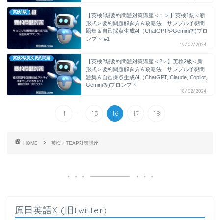
英検1級
【英検1級要約問題対策講座＜１＞】英検1級＜新
形式＞要約問題解き方＆攻略法、サンプル予想問
題集＆自己採点生成AI（ChatGPTやGemini等)プロ
ンプト #1
19/02/2024
英検2級英文要約問題
【英検2級要約問題対策講座＜2＞】英検2級＜新
形式＞要約問題解き方＆攻略法、サンプル予想問
題集＆自己採点生成AI（ChatGPT, Claude, Copilot,
Gemini等)プロンプト
18/02/2024
...
1
15
16
17
18
HOME
英検・TEAP対策講座
原田英語X (旧twitter)