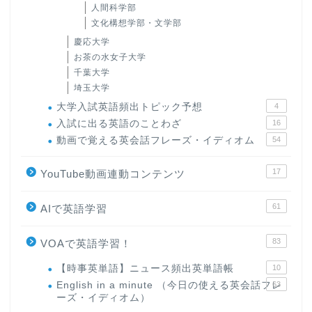
人間科学部
文化構想学部・文学部
慶応大学
お茶の水女子大学
千葉大学
埼玉大学
大学入試英語頻出トピック予想
4
入試に出る英語のことわざ
16
動画で覚える英会話フレーズ・イディオム
54
17
YouTube動画連動コンテンツ
61
AIで英語学習
83
VOAで英語学習！
【時事英単語】ニュース頻出英単語帳
10
English in a minute （今日の使える英会話フレ
63
ーズ・イディオム）