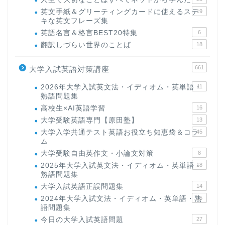
英文手紙＆グリーティングカードに使えるステ
19
キな英文フレーズ集
英語名言＆格言BEST20特集
6
翻訳しづらい世界のことば
18
661
大学入試英語対策講座
2026年大学入試英文法・イディオム・英単語・
11
熟語問題集
高校生×AI英語学習
16
大学受験英語専門【原田塾】
13
大学入学共通テスト英語お役立ち知恵袋＆コラ
45
ム
大学受験自由英作文・小論文対策
8
2025年大学入試英文法・イディオム・英単語・
18
熟語問題集
大学入試英語正誤問題集
14
2024年大学入試文法・イディオム・英単語・熟
15
語問題集
今日の大学入試英語問題
27