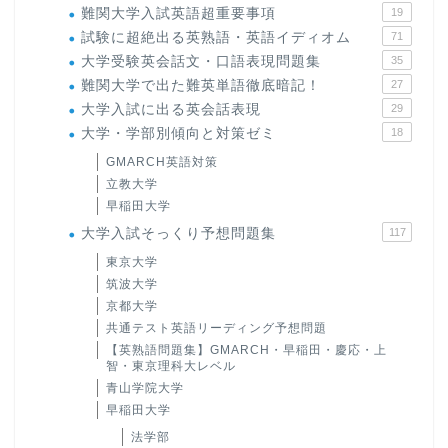
難関大学入試英語超重要事項
19
試験に超絶出る英熟語・英語イディオム
71
大学受験英会話文・口語表現問題集
35
難関大学で出た難英単語徹底暗記！
27
大学入試に出る英会話表現
29
大学・学部別傾向と対策ゼミ
18
GMARCH英語対策
立教大学
早稲田大学
大学入試そっくり予想問題集
117
東京大学
筑波大学
京都大学
共通テスト英語リーディング予想問題
【英熟語問題集】GMARCH・早稲田・慶応・上
智・東京理科大レベル
青山学院大学
早稲田大学
法学部