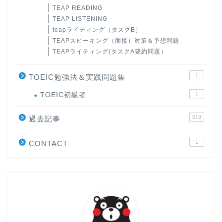
TEAP READING
TEAP LISTENING
teapライティング（タスクB）
TEAPスピーキング（面接）対策＆予想問題
TEAPライティング(タスクA要約問題）
1
TOEIC勉強法＆実践問題集
ホーム
TOEIC初級者
1
519
原田高志の”ほぼ日刊”英語
過去記事
学習＆大学入試英語コラム
1
CONTACT
“シン”・英会話スピード表
現
大学入試英語対策講座