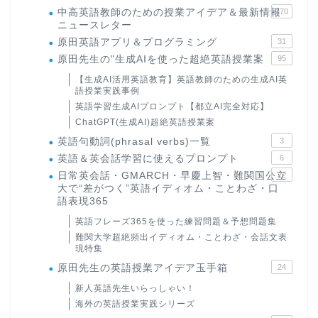
中高英語教師のための授業アイデア＆最新情報
170
ニュースレター
原田英語アプリ＆プログラミング
31
原田先生の"生成AIを使った超絶英語授業案
95
【生成AI活用英語教育】英語教師のための生成AI英
語授業実践事例
英語学習生成AIプロンプト【都立AI完全対応】
ChatGPT(生成AI)超絶英語授業案
英語句動詞(phrasal verbs)一覧
3
英語＆英会話学習に使えるプロンプト
6
日常英会話・GMARCH・早慶上智・難関国公立
22
大で“差がつく”英語イディオム・ことわざ・口
語表現365
英語フレーズ365を使った練習問題＆予想問題集
難関大学超絶頻出イディオム・ことわざ・会話文表
現特集
原田先生の英語授業アイデア玉手箱
24
新人英語先生いらっしゃい！
海外の英語授業実践シリーズ