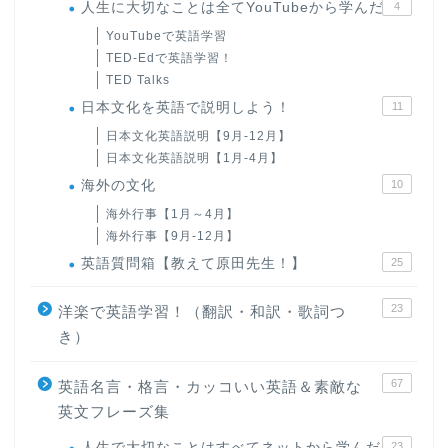
人生に大切なことは全てYouTubeから学んだ
4
YouTubeで英語学習
TED-Edで英語学習！
TED Talks
日本文化を英語で説明しよう！
11
日本文化英語説明【9月-12月】
日本文化英語説明【1月-4月】
海外の文化
10
海外行事【1月～4月】
海外行事【9月-12月】
英語質問箱【教えて原田先生！】
25
23
洋楽で英語学習！（翻訳・和訳・歌詞つ
き）
67
英語名言・格言・カッコいい英語＆素敵な
英文フレーズ集
人生で大切なことはすべてネットから学んだ
23