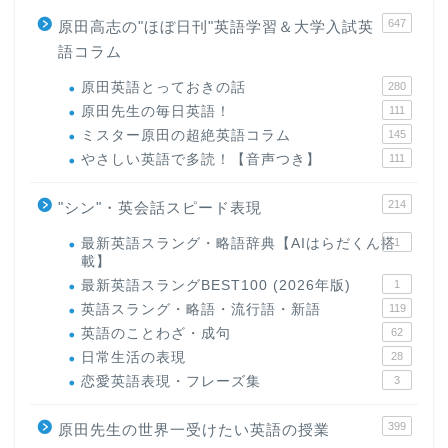
647
原田高志の"ほぼ日刊"英語学習＆大学入試英
語コラム
原田英語とっておきの話
280
原田先生の毎日英語！
111
ミスター原田の超絶英語コラム
145
やさしい英語で多読！【音声つき】
111
214
"シン"・英会話スピード表現
最新英語スラング・略語辞典【AIはらだくん搭
1
載】
最新英語スラングBEST100 (2026年版)
1
英語スラング・略語・流行語・新語
119
英語のことわざ・成句
62
日常生活の表現
28
恋愛英語表現・フレーズ集
3
399
原田先生の世界一受けたい英語の授業