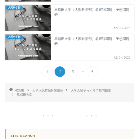
人間科学部
早稲田大学（人間科学部）前置詞問題・予想問題
⑰
12/01/2025
人間科学部
早稲田大学（人間科学部）前置詞問題・予想問題
⑯
12/01/2025
...
1
2
3
5
HOME
大学入試英語対策講座
大学入試そっくり予想問題集
早稲田大学
SITE SEARCH