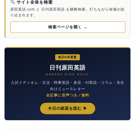
サイト全体を検索
原田英語.com と 日刊原田英語 を横断検索。打ちながら候補が絞
り込まれます。
検索ページを開く →
毎日8本更新
日刊原田英語
HARADA EIGO DAILY
入試イディオム・文法・時事英語・多読・AI英語・コラム・先生
向けニュースレター
全記事に音声つき／無料
今日の紙面を読む ▶