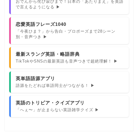
おでんから侘び寂びまで！日本の「あたりまえ」を英語
で言えるようになる ▶
恋愛英語フレーズ1040
「今夜ひま？」から告白・プロポーズまで28シーン
別・音声つき ▶
最新スラング英語・略語辞典
TikTokやSNSの最新英語も音声つきで超絶理解！ ▶
英単語語源アプリ
語源をたどれば単語同士がつながる！ ▶
英語のトリビア・クイズアプリ
「へぇ〜」が止まらない英語雑学クイズ ▶