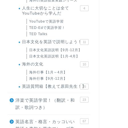
海外の英語授業実践シリーズ
人生に大切なことは全て
4
YouTubeから学んだ
YouTubeで英語学習
TED-Edで英語学習！
TED Talks
日本文化を英語で説明しよう！
11
日本文化英語説明【9月-12月】
日本文化英語説明【1月-4月】
海外の文化
10
海外行事【1月～4月】
海外行事【9月-12月】
英語質問箱【教えて原田先生！】
25
洋楽で英語学習！（翻訳・和
23
訳・歌詞つき）
英語名言・格言・カッコいい
67