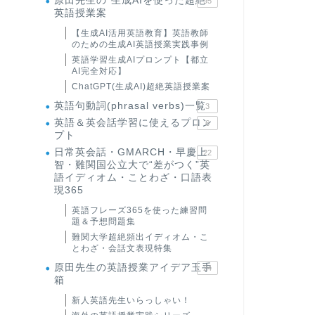
原田先生の"生成AIを使った超絶
95
英語授業案
【生成AI活用英語教育】英語教師
のための生成AI英語授業実践事例
英語学習生成AIプロンプト【都立
AI完全対応】
ChatGPT(生成AI)超絶英語授業案
英語句動詞(phrasal verbs)一覧
3
英語＆英会話学習に使えるプロン
6
プト
日常英会話・GMARCH・早慶上
22
智・難関国公立大で“差がつく”英
語イディオム・ことわざ・口語表
現365
英語フレーズ365を使った練習問
題＆予想問題集
難関大学超絶頻出イディオム・こ
とわざ・会話文表現特集
原田先生の英語授業アイデア玉手
24
箱
新人英語先生いらっしゃい！