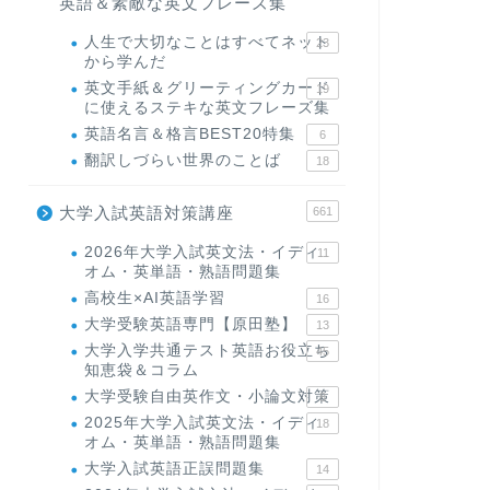
英語＆素敵な英文フレーズ集
人生で大切なことはすべてネット
23
から学んだ
英文手紙＆グリーティングカード
19
に使えるステキな英文フレーズ集
英語名言＆格言BEST20特集
6
翻訳しづらい世界のことば
18
大学入試英語対策講座
661
2026年大学入試英文法・イディ
11
オム・英単語・熟語問題集
高校生×AI英語学習
16
大学受験英語専門【原田塾】
13
大学入学共通テスト英語お役立ち
45
知恵袋＆コラム
大学受験自由英作文・小論文対策
8
2025年大学入試英文法・イディ
18
オム・英単語・熟語問題集
大学入試英語正誤問題集
14