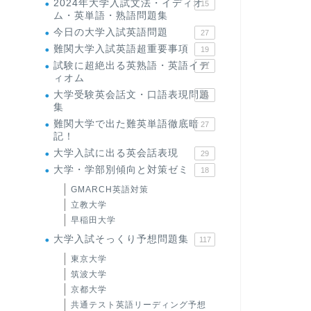
2024年大学入試文法・イディオ
15
ム・英単語・熟語問題集
今日の大学入試英語問題
27
難関大学入試英語超重要事項
19
試験に超絶出る英熟語・英語イデ
71
ィオム
大学受験英会話文・口語表現問題
35
集
難関大学で出た難英単語徹底暗
27
記！
大学入試に出る英会話表現
29
大学・学部別傾向と対策ゼミ
18
GMARCH英語対策
立教大学
早稲田大学
大学入試そっくり予想問題集
117
東京大学
筑波大学
京都大学
共通テスト英語リーディング予想