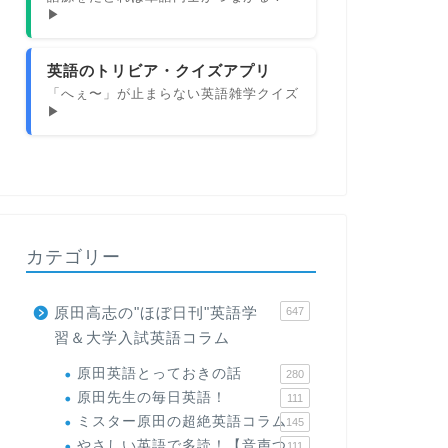
▶
英語のトリビア・クイズアプリ
「へぇ〜」が止まらない英語雑学クイズ
▶
カテゴリー
原田高志の"ほぼ日刊"英語学
647
習＆大学入試英語コラム
原田英語とっておきの話
280
原田先生の毎日英語！
111
ミスター原田の超絶英語コラム
145
やさしい英語で多読！【音声つ
111