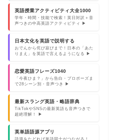
英語授業アクティビティ大全1000
学年・時間・技能で検索！英日対訳＋音
声つきの中高英語アクティビティ ▶
日本文化を英語で説明する
おでんから侘び寂びまで！日本の「あた
りまえ」を英語で言えるようになる ▶
恋愛英語フレーズ1040
「今夜ひま？」から告白・プロポーズま
で28シーン別・音声つき ▶
最新スラング英語・略語辞典
TikTokやSNSの最新英語も音声つきで
超絶理解！ ▶
英単語語源アプリ
語源をたどれば単語同士がつながる！