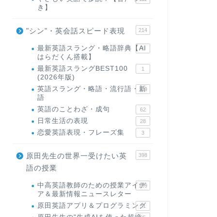
き】
"シン"・英会話スピード表現
214
最新英語スラング・略語辞典【AI
1
はらだくん搭載】
最新英語スラングBEST100
1
(2026年版)
英語スラング・略語・流行語・新
119
語
英語のことわざ・成句
62
日常生活の表現
28
恋愛英語表現・フレーズ集
3
原田先生の世界一受けたい英
398
語の授業
中高英語教師のための授業アイデ
169
ア＆最新情報ニュースレター
原田英語アプリ＆プログラミング
31