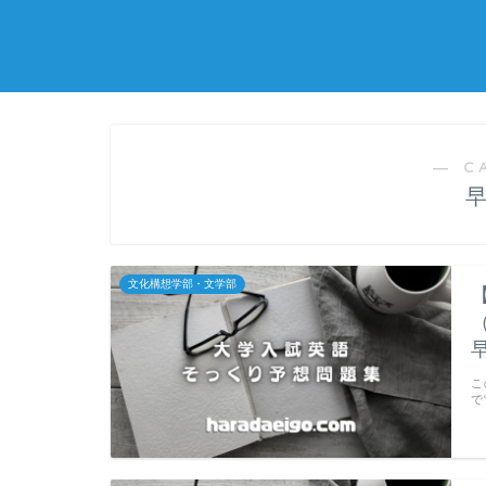
― C
文化構想学部・文学部
こ
で