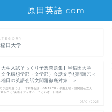
原田英語.com
ATEGORY ―
早稲田大学
【大学入試そっくり予想問題集】早稲田大学
（文化構想学部・文学部）会話文予想問題①＜
早稲田の英語会話文問題徹底対策！＞
の予想問題には、 日常英会話・GMARCH・早慶上智・難関国公立大
“差がつく”英語イディオム・ことわざ・口語表 …
01/01/2025