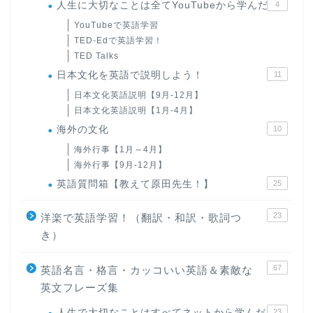
人生に大切なことは全てYouTubeから学んだ
4
YouTubeで英語学習
TED-Edで英語学習！
TED Talks
日本文化を英語で説明しよう！
11
日本文化英語説明【9月-12月】
日本文化英語説明【1月-4月】
海外の文化
10
海外行事【1月～4月】
海外行事【9月-12月】
英語質問箱【教えて原田先生！】
25
23
洋楽で英語学習！（翻訳・和訳・歌詞つ
き）
67
英語名言・格言・カッコいい英語＆素敵な
英文フレーズ集
人生で大切なことはすべてネットから学んだ
23