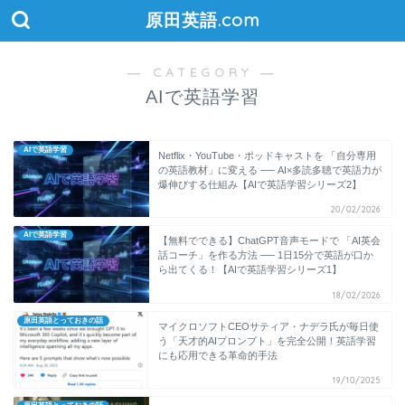
原田英語.com
― CATEGORY ―
AIで英語学習
AIで英語学習
Netflix・YouTube・ポッドキャストを 「自分専用
の英語教材」に変える ── AI×多読多聴で英語力が
爆伸びする仕組み【AIで英語学習シリーズ2】
20/02/2026
AIで英語学習
【無料でできる】ChatGPT音声モードで 「AI英会
話コーチ」を作る方法 ── 1日15分で英語が口か
ら出てくる！【AIで英語学習シリーズ1】
18/02/2026
原田英語とっておきの話
マイクロソフトCEOサティア・ナデラ氏が毎日使
う「天才的AIプロンプト」を完全公開！英語学習
にも応用できる革命的手法
19/10/2025