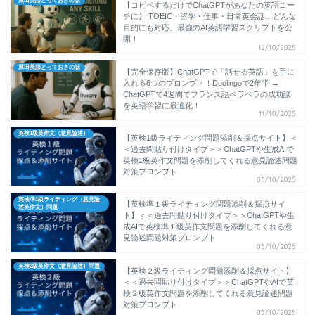
原田英語とっておきの話
【コピペするだけでChatGPTがあなたの英語コー
チに】 TOEIC・留学・仕事・日常英会話…どんな
目的にも対応。最強のAI英語学習スクリプトを公
開！
12/10/2025
原田英語とっておきの話
【完全保存版】ChatGPTで「話せる英語」を手に
入れる6つのプロンプト！Duolingoで2年半 →
ChatGPTで4週間でフランス語ペラペラの成功談
を英語学習に最適化！
11/10/2025
英検1級英作文（意見論述）
【英検1級ライティング問題添削＆採点サイト】＜
＜過去問貼り付けタイプ＞＞ChatGPTや生成AIで
英検1級英作文問題を添削してくれる意見論述問題
対策プロンプト
05/10/2025
英検準1級ライティング（意見論
【英検準１級ライティング問題添削＆採点サイ
述英作文）問題
ト】＜＜過去問貼り付けタイプ＞＞ChatGPTや生
成AIで英検準１級英作文問題を添削してくれる意
見論述問題対策プロンプト
05/10/2025
英検2級英作文（意見論述）問題
【英検２級ライティング問題添削＆採点サイト】
＜＜過去問貼り付けタイプ＞＞ChatGPTやAIで英
検２級英作文問題を添削してくれる意見論述問題
対策プロンプト
05/10/2025