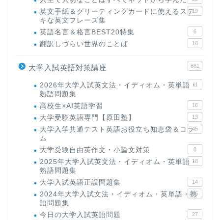
英文手紙＆グリーティングカードに使えるステ
19
キな英文フレーズ集
英語名言＆格言BEST20特集
6
翻訳しづらい世界のことば
18
661
大学入試英語対策講座
2026年大学入試英文法・イディオム・英単語・
11
熟語問題集
高校生×AI英語学習
16
大学受験英語専門【原田塾】
13
大学入学共通テスト英語お役立ち知恵袋＆コラ
45
ム
大学受験自由英作文・小論文対策
8
2025年大学入試英文法・イディオム・英単語・
18
熟語問題集
大学入試英語正誤問題集
14
2024年大学入試文法・イディオム・英単語・熟
15
語問題集
今日の大学入試英語問題
27