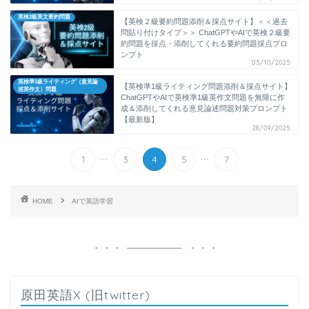
英検2級英文要約問題
【英検２級要約問題添削＆採点サイト】＜＜過去
問貼り付けタイプ＞＞ ChatGPTやAIで英検２級要
約問題を採点・添削してくれる要約問題採点プロ
ンプト
05/10/2025
英検準1級ライティング（意見論
【英検準1級ライティング問題添削＆採点サイト】
述英作文）問題
ChatGPTやAIで英検準1級英作文問題を無限に作
成＆添削してくれる意見論述問題対策プロンプト
【最新版】
28/09/2025
...
...
1
3
4
5
7
HOME
AIで英語学習
原田英語X (旧twitter)