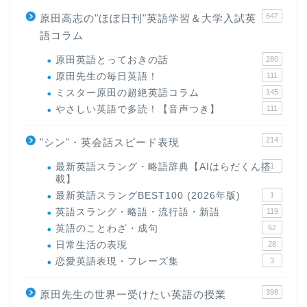
647
原田高志の"ほぼ日刊"英語学習＆大学入試英
語コラム
原田英語とっておきの話
280
原田先生の毎日英語！
111
ミスター原田の超絶英語コラム
145
やさしい英語で多読！【音声つき】
111
214
"シン"・英会話スピード表現
最新英語スラング・略語辞典【AIはらだくん搭
1
載】
最新英語スラングBEST100 (2026年版)
1
英語スラング・略語・流行語・新語
119
英語のことわざ・成句
62
日常生活の表現
28
恋愛英語表現・フレーズ集
3
398
原田先生の世界一受けたい英語の授業