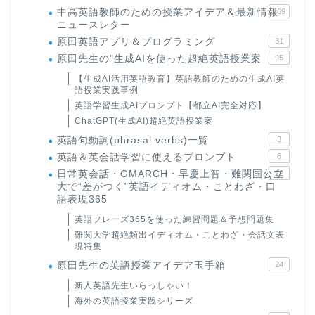
中高英語教師のための授業アイデア＆最新情報
169
ニュースレター
原田英語アプリ＆プログラミング
31
原田先生の"生成AIを使った超絶英語授業案
95
【生成AI活用英語教育】英語教師のための生成AI英
語授業実践事例
英語学習生成AIプロンプト【都立AI完全対応】
ChatGPT(生成AI)超絶英語授業案
英語句動詞(phrasal verbs)一覧
3
英語＆英会話学習に使えるプロンプト
6
日常英会話・GMARCH・早慶上智・難関国公立
22
大で“差がつく”英語イディオム・ことわざ・口
語表現365
英語フレーズ365を使った練習問題＆予想問題集
難関大学超絶頻出イディオム・ことわざ・会話文表
現特集
原田先生の英語授業アイデア玉手箱
24
新人英語先生いらっしゃい！
海外の英語授業実践シリーズ