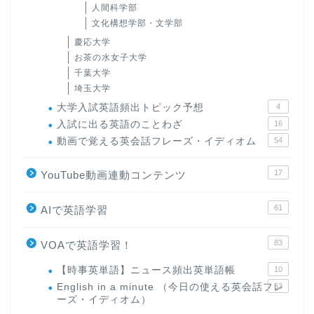
人間科学部
文化構想学部・文学部
慶応大学
お茶の水女子大学
千葉大学
埼玉大学
大学入試英語頻出トピック予想
4
入試に出る英語のことわざ
16
動画で覚える英会話フレーズ・イディオム
54
17
YouTube動画連動コンテンツ
61
AIで英語学習
83
VOAで英語学習！
【時事英単語】ニュース頻出英単語帳
10
English in a minute （今日の使える英会話フレ
63
ーズ・イディオム）