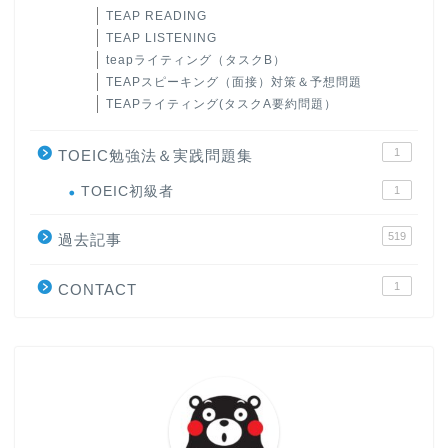
TEAP READING
TEAP LISTENING
teapライティング（タスクB）
TEAPスピーキング（面接）対策＆予想問題
TEAPライティング(タスクA要約問題）
1
TOEIC勉強法＆実践問題集
ホーム
TOEIC初級者
1
519
原田高志の”ほぼ日刊”英語
過去記事
学習＆大学入試英語コラム
1
CONTACT
“シン”・英会話スピード表
現
大学入試英語対策講座