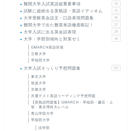
難関大学入試英語超重要事項
19
試験に超絶出る英熟語・英語イディオム
71
大学受験英会話文・口語表現問題集
35
難関大学で出た難英単語徹底暗記！
27
大学入試に出る英会話表現
29
大学・学部別傾向と対策ゼミ
18
GMARCH英語対策
立教大学
早稲田大学
大学入試そっくり予想問題集
117
東京大学
筑波大学
京都大学
共通テスト英語リーディング予想問題
【英熟語問題集】GMARCH・早稲田・慶応・上
智・東京理科大レベル
青山学院大学
早稲田大学
法学部