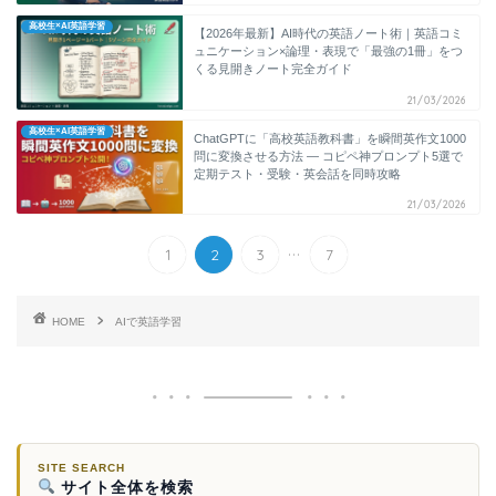
高校生×AI英語学習
【2026年最新】AI時代の英語ノート術｜英語コミ
ュニケーション×論理・表現で「最強の1冊」をつ
くる見開きノート完全ガイド
21/03/2026
高校生×AI英語学習
ChatGPTに「高校英語教科書」を瞬間英作文1000
問に変換させる方法 ― コピペ神プロンプト5選で
定期テスト・受験・英会話を同時攻略
21/03/2026
...
1
2
3
7
HOME
AIで英語学習
SITE SEARCH
サイト全体を検索