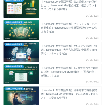
高校生×AI英語学習
【NotebookLMで英語学習】偏差値爆上げの正解
はこれ！NotebookLMが弱点特定→復習プランま
で作ってくれる神機能
21/03/2026
高校生×AI英語学習
【NotebookLMで英語学習】フラッシュカードが
自動生成！NotebookLMで英単語暗記がゲーム化
される方法
21/03/2026
高校生×AI英語学習
【NotebookLMで英語学習】塾いらない時代、到
来。NotebookLMで大学入試英語の全範囲を48時
間でマスターする方法
21/03/2026
高校生×AI英語学習
【NotebookLMで英語学習】1ヶ月で英作文が劇的
に上達！NotebookLM Studio機能で「思考の型」
が身につく方法
21/03/2026
高校生×AI英語学習
【NotebookLMで英語学習】通学電車で英語脳完
成！NotebookLMが教科書を「2人会話ポッドキャ
スト」に変える全手順
21/03/2026