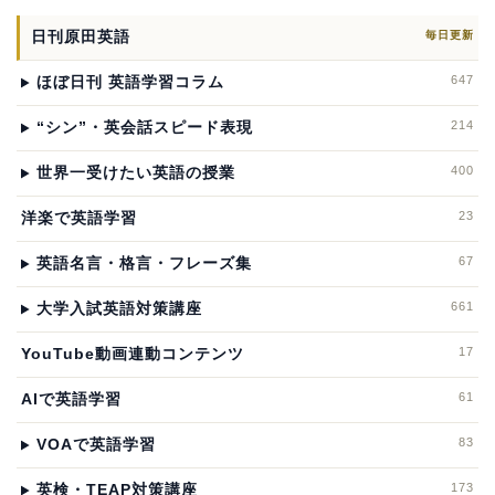
日刊原田英語
毎日更新
647
ほぼ日刊 英語学習コラム
214
“シン”・英会話スピード表現
400
世界一受けたい英語の授業
23
洋楽で英語学習
67
英語名言・格言・フレーズ集
661
大学入試英語対策講座
17
YouTube動画連動コンテンツ
61
AIで英語学習
83
VOAで英語学習
173
英検・TEAP対策講座