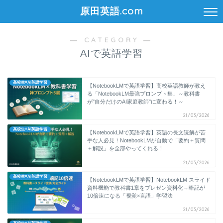
原田英語.com
― CATEGORY ―
AIで英語学習
高校生×AI英語学習
【NotebookLMで英語学習】高校英語教師が教え
る「NotebookLM最強プロンプト集」～教科書
が"自分だけのAI家庭教師"に変わる！～
21/03/2026
高校生×AI英語学習
【NotebookLMで英語学習】英語の長文読解が苦
手な人必見！NotebookLMが自動で「要約＋質問
＋解説」を全部やってくれる！
21/03/2026
高校生×AI英語学習
【NotebookLMで英語学習】NotebookLM スライド
資料機能で教科書1章をプレゼン資料化→暗記が
10倍速になる「視覚×言語」学習法
21/03/2026