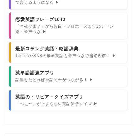
で言えるようになる ▶
恋愛英語フレーズ1040
「今夜ひま？」から告白・プロポーズまで28シーン
別・音声つき ▶
最新スラング英語・略語辞典
TikTokやSNSの最新英語も音声つきで超絶理解！ ▶
英単語語源アプリ
語源をたどれば単語同士がつながる！ ▶
英語のトリビア・クイズアプリ
「へぇ〜」が止まらない英語雑学クイズ ▶