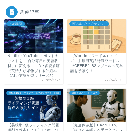
関連記事
AIで英語学習
原田英語アプリ＆プログラミング
Netflix・YouTube・ポッドキ
【Wordle（ワードル）クイ
ャストを 「自分専用の英語教
ズ！】原田英語特製ワードル
材」に変える ── AI×多読多聴
でCEFRB1-B2レヴェルの英単
で英語力が爆伸びする仕組み
語を学ぼう！
【AIで英語学習シリーズ2】
20/02/2026
22/06/2025
英検準1級ライティング（意見論述英作文）問題
原田英語とっておきの話
【英検準1級ライティング問題
【完全保存版】ChatGPTで
添削＆採点サイト】ChatGPT
「話せる英語」を手に入れる6