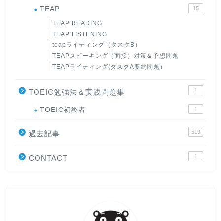
TEAP
15
TEAP READING
TEAP LISTENING
teapライティング（タスクB）
TEAPスピーキング（面接）対策＆予想問題
TEAPライティング(タスクA要約問題）
1
TOEIC勉強法＆実践問題集
ホーム
TOEIC初級者
1
519
原田高志の”ほぼ日刊”英語
過去記事
学習＆大学入試英語コラム
1
CONTACT
“シン”・英会話スピード表
現
大学入試英語対策講座