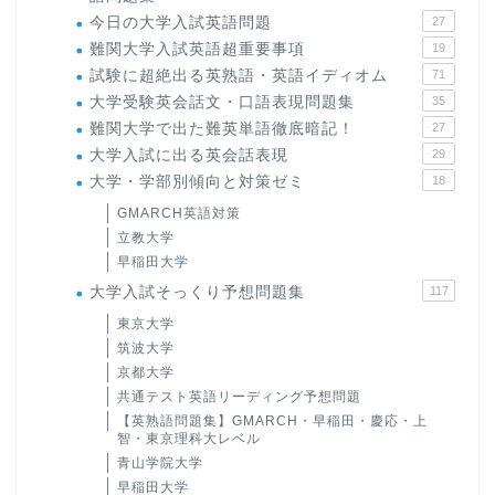
今日の大学入試英語問題
27
難関大学入試英語超重要事項
19
試験に超絶出る英熟語・英語イディオム
71
大学受験英会話文・口語表現問題集
35
難関大学で出た難英単語徹底暗記！
27
大学入試に出る英会話表現
29
大学・学部別傾向と対策ゼミ
18
GMARCH英語対策
立教大学
早稲田大学
大学入試そっくり予想問題集
117
東京大学
筑波大学
京都大学
共通テスト英語リーディング予想問題
【英熟語問題集】GMARCH・早稲田・慶応・上
智・東京理科大レベル
青山学院大学
早稲田大学