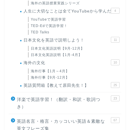
海外の英語授業実践シリーズ
人生に大切なことは全てYouTubeから学んだ
4
YouTubeで英語学習
TED-Edで英語学習！
TED Talks
日本文化を英語で説明しよう！
11
日本文化英語説明【9月-12月】
日本文化英語説明【1月-4月】
海外の文化
10
海外行事【1月～4月】
海外行事【9月-12月】
英語質問箱【教えて原田先生！】
25
23
洋楽で英語学習！（翻訳・和訳・歌詞つ
き）
67
英語名言・格言・カッコいい英語＆素敵な
英文フレーズ集