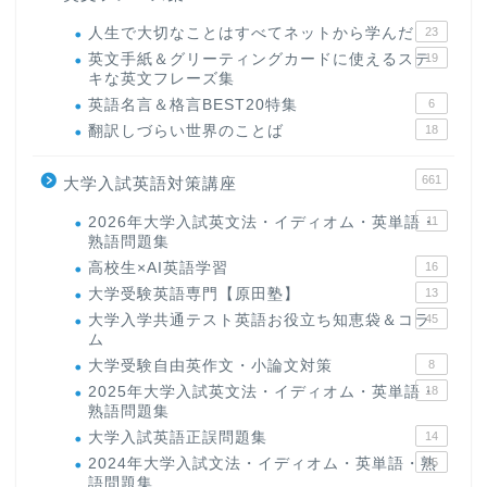
人生で大切なことはすべてネットから学んだ
23
英文手紙＆グリーティングカードに使えるステ
19
キな英文フレーズ集
英語名言＆格言BEST20特集
6
翻訳しづらい世界のことば
18
661
大学入試英語対策講座
2026年大学入試英文法・イディオム・英単語・
11
熟語問題集
高校生×AI英語学習
16
大学受験英語専門【原田塾】
13
大学入学共通テスト英語お役立ち知恵袋＆コラ
45
ム
大学受験自由英作文・小論文対策
8
2025年大学入試英文法・イディオム・英単語・
18
熟語問題集
大学入試英語正誤問題集
14
2024年大学入試文法・イディオム・英単語・熟
15
語問題集