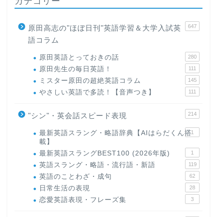
カテゴリー
647
原田高志の"ほぼ日刊"英語学習＆大学入試英
語コラム
原田英語とっておきの話
280
原田先生の毎日英語！
111
ミスター原田の超絶英語コラム
145
やさしい英語で多読！【音声つき】
111
214
"シン"・英会話スピード表現
最新英語スラング・略語辞典【AIはらだくん搭
1
載】
最新英語スラングBEST100 (2026年版)
1
英語スラング・略語・流行語・新語
119
英語のことわざ・成句
62
日常生活の表現
28
恋愛英語表現・フレーズ集
3