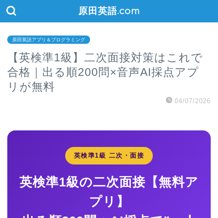
原田英語.com
原田英語アプリ＆プログラミング
【英検準1級】二次面接対策はこれで
合格｜出る順200問×音声AI採点アプ
リが無料
04/07/2026
英検準1級 二次・面接
英検準1級の二次面接【無料ア
プリ】