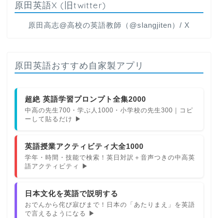
原田英語X (旧twitter)
原田高志@高校の英語教師（@slangjiten）/ X
原田英語おすすめ自家製アプリ
超絶 英語学習プロンプト全集2000
中高の先生700・学ぶ人1000・小学校の先生300｜コピ
ーして貼るだけ ▶
英語授業アクティビティ大全1000
学年・時間・技能で検索！英日対訳＋音声つきの中高英
語アクティビティ ▶
日本文化を英語で説明する
おでんから侘び寂びまで！日本の「あたりまえ」を英語
で言えるようになる ▶