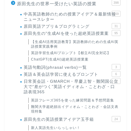
398
原田先生の世界一受けたい英語の授業
中高英語教師のための授業アイデア＆最新情報
169
ニュースレター
原田英語アプリ＆プログラミング
31
原田先生の"生成AIを使った超絶英語授業案
95
【生成AI活用英語教育】英語教師のための生成AI英
語授業実践事例
英語学習生成AIプロンプト【都立AI完全対応】
ChatGPT(生成AI)超絶英語授業案
英語句動詞(phrasal verbs)一覧
3
英語＆英会話学習に使えるプロンプト
6
日常英会話・GMARCH・早慶上智・難関国公立
22
大で“差がつく”英語イディオム・ことわざ・口
語表現365
英語フレーズ365を使った練習問題＆予想問題集
難関大学超絶頻出イディオム・ことわざ・会話文表
現特集
原田先生の英語授業アイデア玉手箱
24
新人英語先生いらっしゃい！