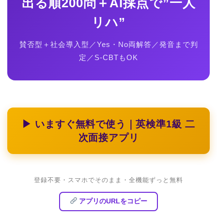
出る順200問＋AI採点で”一人
リハ”
賛否型＋社会導入型／Yes・No両解答／発音まで判
定／S-CBTもOK
▶ いますぐ無料で使う｜英検準1級 二
次面接アプリ
登録不要・スマホでそのまま・全機能ずっと無料
アプリのURLをコピー