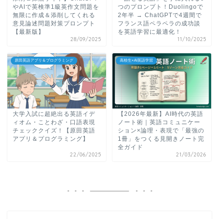
やAIで英検準1級英作文問題を
つのプロンプト！Duolingoで
無限に作成＆添削してくれる
2年半 → ChatGPTで4週間で
意見論述問題対策プロンプト
フランス語ペラペラの成功談
【最新版】
を英語学習に最適化！
28/09/2025
11/10/2025
原田英語アプリ＆プログラミング
高校生×AI英語学習
大学入試に超絶出る英語イデ
【2026年最新】AI時代の英語
ィオム・ことわざ・口語表現
ノート術｜英語コミュニケー
チェッククイズ！【原田英語
ション×論理・表現で「最強の
アプリ＆プログラミング】
1冊」をつくる見開きノート完
全ガイド
22/06/2025
21/03/2026