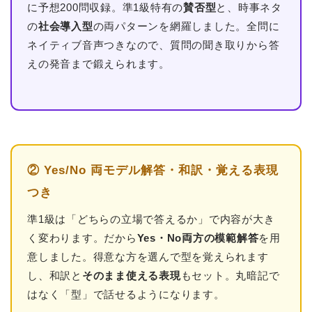
に予想200問収録。準1級特有の
賛否型
と、時事ネタ
の
社会導入型
の両パターンを網羅しました。全問に
ネイティブ音声つきなので、質問の聞き取りから答
えの発音まで鍛えられます。
② Yes/No 両モデル解答・和訳・覚える表現
つき
準1級は「どちらの立場で答えるか」で内容が大き
く変わります。だから
Yes・No両方の模範解答
を用
意しました。得意な方を選んで型を覚えられます
し、和訳と
そのまま使える表現
もセット。丸暗記で
はなく「型」で話せるようになります。