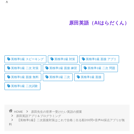
＾
原田英語（AIはらだくん）
英検準1級 スピーキング
英検準1級 対策
英検準1級 面接 アプリ
英検準1級 二次 対策
英検準1級 面接 練習
英検準1級 二次 問題
英検準1級 面接 無料
英検準1級 二次
英検準1級 面接
英検準1級 二次試験
HOME
原田先生の世界一受けたい英語の授業
原田英語アプリ＆プログラミング
【英検準1級】二次面接対策はこれで合格｜出る順200問×音声AI採点アプリが無
料