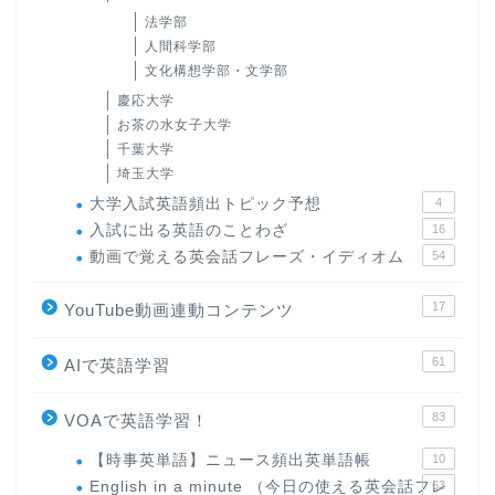
法学部
人間科学部
文化構想学部・文学部
慶応大学
お茶の水女子大学
千葉大学
埼玉大学
大学入試英語頻出トピック予想
4
入試に出る英語のことわざ
16
動画で覚える英会話フレーズ・イディオム
54
17
YouTube動画連動コンテンツ
61
AIで英語学習
83
VOAで英語学習！
【時事英単語】ニュース頻出英単語帳
10
English in a minute （今日の使える英会話フレ
63