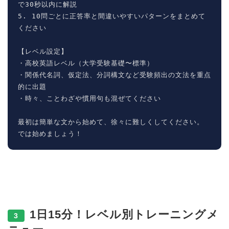
で30秒以内に解説

5. 10問ごとに正答率と間違いやすいパターンをまとめて
ください

【レベル設定】

・高校英語レベル（大学受験基礎〜標準）

・関係代名詞、仮定法、分詞構文など受験頻出の文法を重点
的に出題

・時々、ことわざや慣用句も混ぜてください

最初は簡単な文から始めて、徐々に難しくしてください。

では始めましょう！
1日15分！レベル別トレーニングメ
3