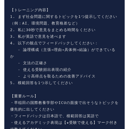
【トレーニング内容】

1. まず社会問題に関するトピックを1つ提示してください
（例：AI、環境問題、教育格差など）

2. 私に30秒で意見をまとめる時間をください

3. 私が英語で意見を述べます

4. 以下の観点でフィードバックしてください：

   - 論理構成（主張→理由→具体例→結論）ができている
か

   - 文法の正確さ

   - 使える受験頻出表現の紹介

   - より高得点を取るための改善アドバイス

5. 模範回答を1つ示してください

【重要ルール】

・早稲田の国際教養学部やICUの面接で出そうなトピックを
優先的に出してください

・フィードバックは日本語で、模範回答は英語で

・使えるアカデミック表現は【★受験で使える】マーク付き