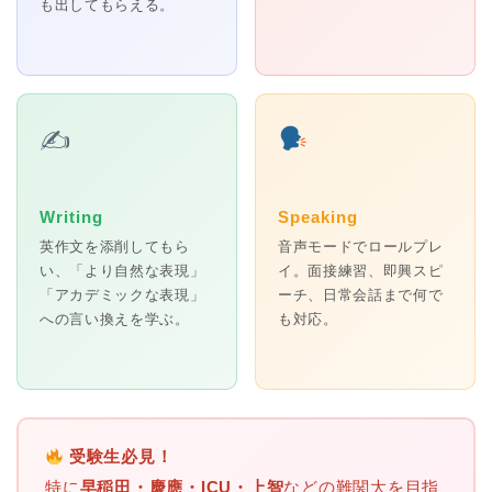
も出してもらえる。
✍️
Writing
Speaking
英作文を添削してもら
音声モードでロールプレ
い、「より自然な表現」
イ。面接練習、即興スピ
「アカデミックな表現」
ーチ、日常会話まで何で
への言い換えを学ぶ。
も対応。
受験生必見！
特に
早稲田・慶應・ICU・上智
などの難関大を目指