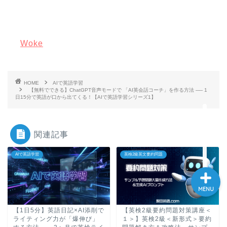
大学入試英語対策講座
Woke
英語名言・格言・カッコい
い英語＆素敵な英文フレー
ズ集
HOME
AIで英語学習
【無料でできる】ChatGPT音声モードで 「AI英会話コーチ」を作る方法 ── 1
過去記事
日15分で英語が口から出てくる！【AIで英語学習シリーズ1】
CONTACT
関連記事
AIで英語学習
英検2級英文要約問題
MENU
【1日5分】英語日記×AI添削で
【英検2級要約問題対策講座＜
ライティング力が「爆伸び」
１＞】英検2級＜新形式＞要約