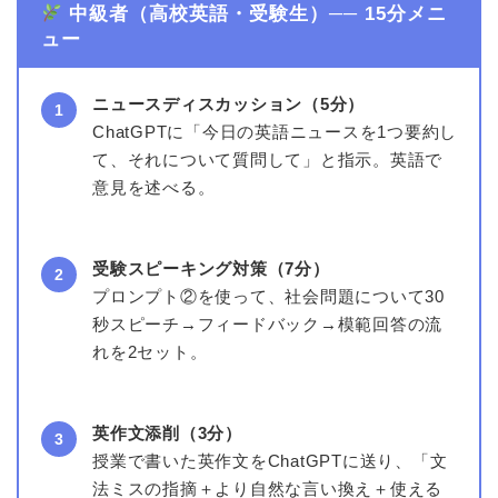
中級者（高校英語・受験生）── 15分メニ
ュー
ニュースディスカッション（5分）
1
ChatGPTに「今日の英語ニュースを1つ要約し
て、それについて質問して」と指示。英語で
意見を述べる。
受験スピーキング対策（7分）
2
プロンプト②を使って、社会問題について30
秒スピーチ→フィードバック→模範回答の流
れを2セット。
英作文添削（3分）
3
授業で書いた英作文をChatGPTに送り、「文
法ミスの指摘＋より自然な言い換え＋使える