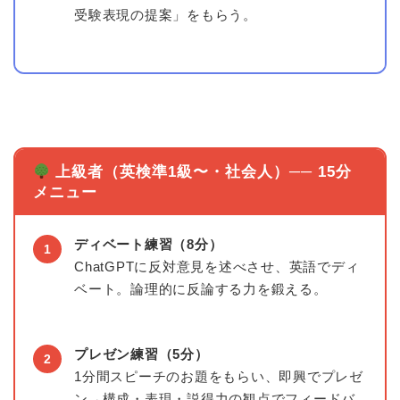
受験表現の提案」をもらう。
上級者（英検準1級〜・社会人）── 15分
メニュー
ディベート練習（8分）
1
ChatGPTに反対意見を述べさせ、英語でディ
ベート。論理的に反論する力を鍛える。
プレゼン練習（5分）
2
1分間スピーチのお題をもらい、即興でプレゼ
ン→構成・表現・説得力の観点でフィードバ