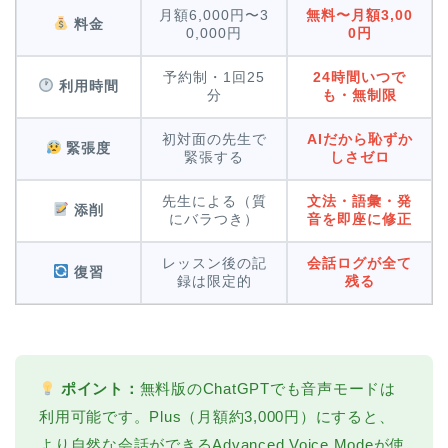
月額6,000円〜3
無料〜月額3,00
料金
0,000円
0円
予約制・1回25
24時間いつで
利用時間
分
も・無制限
初対面の先生で
AIだから恥ずか
緊張度
緊張する
しさゼロ
先生による（質
文法・語彙・発
添削
にバラつき）
音を即座に修正
レッスン後の記
会話ログが全て
復習
録は限定的
残る
ポイント：
無料版のChatGPTでも音声モードは
利用可能です。Plus（月額約3,000円）にすると、
より自然な会話ができるAdvanced Voice Modeが使