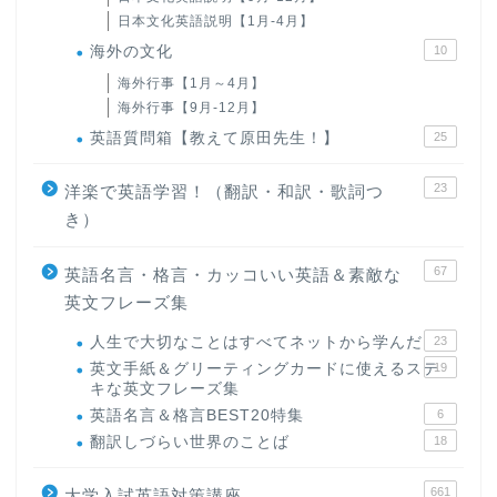
日本文化英語説明【1月-4月】
海外の文化
10
海外行事【1月～4月】
海外行事【9月-12月】
英語質問箱【教えて原田先生！】
25
23
洋楽で英語学習！（翻訳・和訳・歌詞つ
き）
67
英語名言・格言・カッコいい英語＆素敵な
英文フレーズ集
人生で大切なことはすべてネットから学んだ
23
英文手紙＆グリーティングカードに使えるステ
19
キな英文フレーズ集
英語名言＆格言BEST20特集
6
翻訳しづらい世界のことば
18
661
大学入試英語対策講座