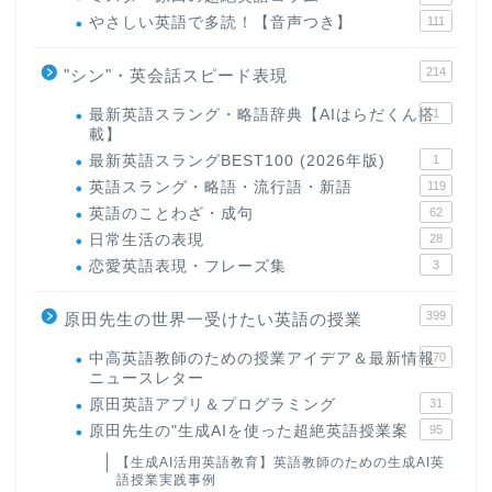
やさしい英語で多読！【音声つき】
111
214
"シン"・英会話スピード表現
最新英語スラング・略語辞典【AIはらだくん搭
1
載】
最新英語スラングBEST100 (2026年版)
1
英語スラング・略語・流行語・新語
119
英語のことわざ・成句
62
日常生活の表現
28
恋愛英語表現・フレーズ集
3
399
原田先生の世界一受けたい英語の授業
中高英語教師のための授業アイデア＆最新情報
170
ニュースレター
原田英語アプリ＆プログラミング
31
原田先生の"生成AIを使った超絶英語授業案
95
【生成AI活用英語教育】英語教師のための生成AI英
語授業実践事例