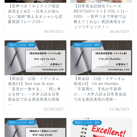
【音声つき！ネイティブ英語
【日常英会話頻出フレーズ
表現まとめ】～日本人が知ら
BEST300リスト】VOL.1 (1～
ない"超絶"使えるオシャレな恋
100) ～音声つきで学校では
愛英語フレーズ10～
教えてくれない英語表現をガ
ッツリチェック！～
30/05/2023
06/04/2024
英語のことわざ・成句
英語のことわざ・成句
【英会話・口語・イディオム
【英会話・口語・イディオム
表現53】See eye to eye.
表現14】 I'm all thumbs.
「意見が一致する」 「同じ考
「不器用だ、手先が不器用
えを持つ」～大学入試＆日常
だ」 ～大学入試＆日常英会話
英会話で出る英語表現の意味
で出る英語表現の意味～
～
02/09/2023
22/08/2023
英語のことわざ・成句
英語のことわざ・成句