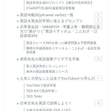
英語学習生成AIプロンプト【都立AI完全対応】
ChatGPT(生成AI)超絶英語授業案
英語句動詞(phrasal verbs)一覧
3
英語＆英会話学習に使えるプロンプト
6
日常英会話・GMARCH・早慶上智・難関国公立
22
大で“差がつく”英語イディオム・ことわざ・口
語表現365
英語フレーズ365を使った練習問題＆予想問題集
難関大学超絶頻出イディオム・ことわざ・会話文表
現特集
原田先生の英語授業アイデア玉手箱
24
新人英語先生いらっしゃい！
海外の英語授業実践シリーズ
人生に大切なことは全てYouTubeから学んだ
4
YouTubeで英語学習
TED-Edで英語学習！
TED Talks
日本文化を英語で説明しよう！
11
日本文化英語説明【9月-12月】