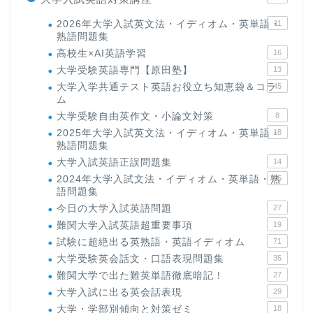
2026年大学入試英文法・イディオム・英単語・
11
熟語問題集
高校生×AI英語学習
16
大学受験英語専門【原田塾】
13
大学入学共通テスト英語お役立ち知恵袋＆コラ
45
ム
大学受験自由英作文・小論文対策
8
2025年大学入試英文法・イディオム・英単語・
18
熟語問題集
大学入試英語正誤問題集
14
2024年大学入試文法・イディオム・英単語・熟
15
語問題集
今日の大学入試英語問題
27
難関大学入試英語超重要事項
19
試験に超絶出る英熟語・英語イディオム
71
大学受験英会話文・口語表現問題集
35
難関大学で出た難英単語徹底暗記！
27
大学入試に出る英会話表現
29
大学・学部別傾向と対策ゼミ
18