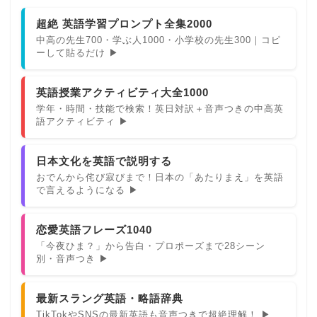
超絶 英語学習プロンプト全集2000
中高の先生700・学ぶ人1000・小学校の先生300｜コピ
ーして貼るだけ ▶
英語授業アクティビティ大全1000
学年・時間・技能で検索！英日対訳＋音声つきの中高英
語アクティビティ ▶
日本文化を英語で説明する
おでんから侘び寂びまで！日本の「あたりまえ」を英語
で言えるようになる ▶
恋愛英語フレーズ1040
「今夜ひま？」から告白・プロポーズまで28シーン
別・音声つき ▶
最新スラング英語・略語辞典
TikTokやSNSの最新英語も音声つきで超絶理解！ ▶