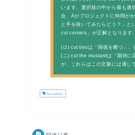
います。選択肢の中から最も適
合、Aがプロジェクトに時間が
と手を抜いてみたらどう？」とい
cut corners」が正解となります
(ロ) cut tiesは「関係を断つ」
(ニ) cut the mustard
が、これらはこの文脈には適し
Cut corners.