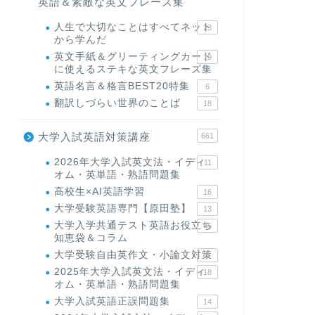
英語＆素敵な英文フレーズ集
人生で大切なことはすべてネット
23
から学んだ
英文手紙＆グリーティングカード
19
に使えるステキな英文フレーズ集
英語名言＆格言BEST20特集
6
翻訳しづらい世界のことば
18
大学入試英語対策講座
661
2026年大学入試英文法・イディ
11
オム・英単語・熟語問題集
高校生×AI英語学習
16
大学受験英語専門【原田塾】
13
大学入学共通テスト英語お役立ち
45
知恵袋＆コラム
大学受験自由英作文・小論文対策
8
2025年大学入試英文法・イディ
18
オム・英単語・熟語問題集
大学入試英語正誤問題集
14