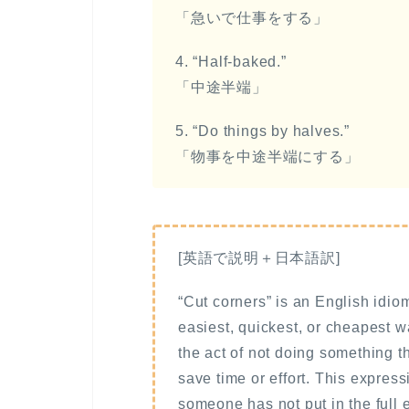
「急いで仕事をする」
4. “Half-baked.”
「中途半端」
5. “Do things by halves.”
「物事を中途半端にする」
[英語で説明＋日本語訳]
“Cut corners” is an English idio
easiest, quickest, or cheapest way
the act of not doing something t
save time or effort. This express
someone has not put in the full e