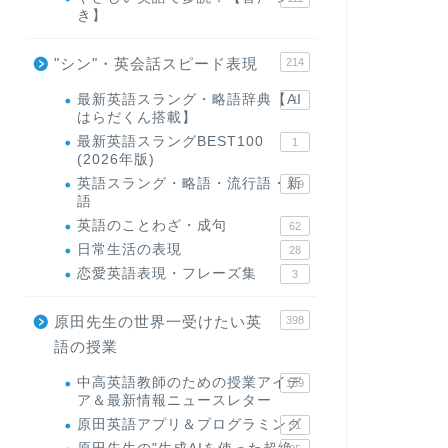
き】
"シン"・英会話スピード表現
214
最新英語スラング・略語辞典【AI
1
はらだくん搭載】
最新英語スラングBEST100
1
(2026年版)
英語スラング・略語・流行語・新
119
語
英語のことわざ・成句
62
日常生活の表現
28
恋愛英語表現・フレーズ集
3
原田先生の世界一受けたい英
398
語の授業
中高英語教師のための授業アイデ
169
ア＆最新情報ニュースレター
原田英語アプリ＆プログラミング
31