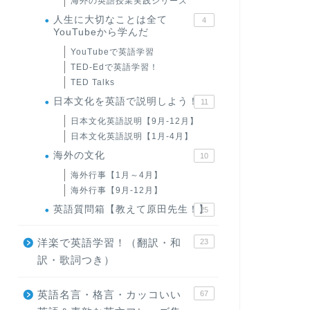
海外の英語授業実践シリーズ
人生に大切なことは全て
4
YouTubeから学んだ
YouTubeで英語学習
TED-Edで英語学習！
TED Talks
日本文化を英語で説明しよう！
11
日本文化英語説明【9月-12月】
日本文化英語説明【1月-4月】
海外の文化
10
海外行事【1月～4月】
海外行事【9月-12月】
英語質問箱【教えて原田先生！】
25
洋楽で英語学習！（翻訳・和
23
訳・歌詞つき）
英語名言・格言・カッコいい
67