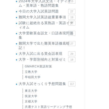
2024年大学入試文法・イディオ
15
ム・英単語・熟語問題集
今日の大学入試英語問題
27
難関大学入試英語超重要事項
19
試験に超絶出る英熟語・英語イデ
71
ィオム
大学受験英会話文・口語表現問題
35
集
難関大学で出た難英単語徹底暗
27
記！
大学入試に出る英会話表現
29
大学・学部別傾向と対策ゼミ
18
GMARCH英語対策
立教大学
早稲田大学
大学入試そっくり予想問題集
117
東京大学
筑波大学
京都大学
共通テスト英語リーディング予想