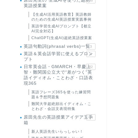
原田先生の"生成AIを使った超絶
95
英語授業案
【生成AI活用英語教育】英語教師
のための生成AI英語授業実践事例
英語学習生成AIプロンプト【都立
AI完全対応】
ChatGPT(生成AI)超絶英語授業案
英語句動詞(phrasal verbs)一覧
3
英語＆英会話学習に使えるプロン
6
プト
日常英会話・GMARCH・早慶上
22
智・難関国公立大で“差がつく”英
語イディオム・ことわざ・口語表
現365
英語フレーズ365を使った練習問
題＆予想問題集
難関大学超絶頻出イディオム・こ
とわざ・会話文表現特集
原田先生の英語授業アイデア玉手
24
箱
新人英語先生いらっしゃい！