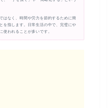
に
は
ではなく、時間や労力を節約するために簡
上
とを指します。日常生活の中で、完璧にや
下
に使われることが多いです。
矢
印
キ
ー
を
使
っ
て
く
だ
さ
い。