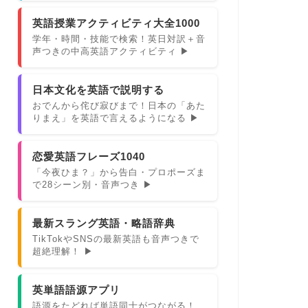
英語授業アクティビティ大全1000
学年・時間・技能で検索！英日対訳＋音
声つきの中高英語アクティビティ ▶
日本文化を英語で説明する
おでんから侘び寂びまで！日本の「あた
りまえ」を英語で言えるようになる ▶
恋愛英語フレーズ1040
「今夜ひま？」から告白・プロポーズま
で28シーン別・音声つき ▶
最新スラング英語・略語辞典
TikTokやSNSの最新英語も音声つきで
超絶理解！ ▶
英単語語源アプリ
語源をたどれば単語同士がつながる！