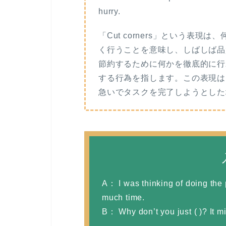
hurry.
「Cut corners」という表
く行うことを意味し、しばしば品
節約するために何かを徹底的に行
する行為を指します。この表現は
急いでタスクを完了しようとした
A： I was thinking of doing the p
much time.
B： Why don’t you just ( )? It m