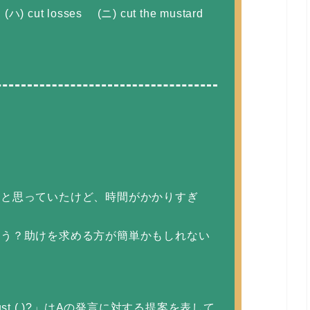
 (ハ) cut losses (ニ) cut the mustard
】
うと思っていたけど、時間がかかりすぎ
どう？助けを求める方が簡単かもしれない
 just ( )?」はAの発言に対する提案を表して