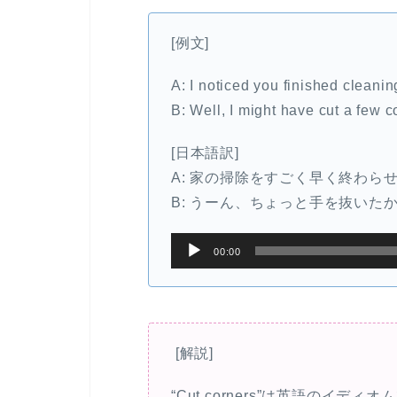
ー
ム
[例文]
ヤ
調
ー
節
A: I noticed you finished cleanin
に
B: Well, I might have cut a few c
は
上
[日本語訳]
下
A: 家の掃除をすごく早く終わら
矢
B: うーん、ちょっと手を抜いた
印
キ
音
00:00
ー
声
を
プ
使
レ
っ
ー
[解説]
て
ヤ
く
ー
“Cut corners”は英語のイ