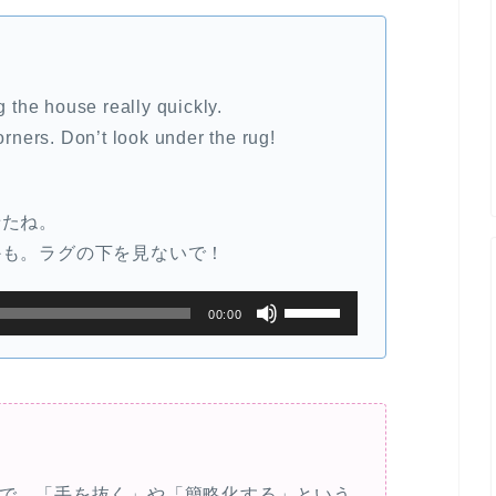
g the house really quickly.
orners. Don’t look under the rug!
せたね。
かも。ラグの下を見ないで！
ボ
00:00
リ
ュ
ー
ム
調
節
ディオムで、「手を抜く」や「簡略化する」という