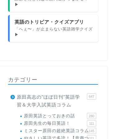
▶
英語のトリビア・クイズアプリ
「へぇ〜」が止まらない英語雑学クイズ
▶
カテゴリー
原田高志の"ほぼ日刊"英語学
647
習＆大学入試英語コラム
原田英語とっておきの話
280
原田先生の毎日英語！
111
ミスター原田の超絶英語コラム
145
やさしい英語で多読！【音声つ
111