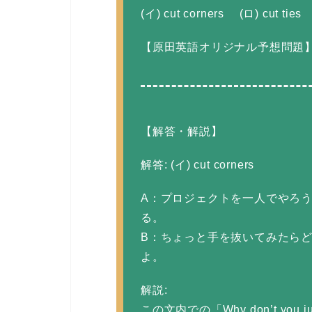
(イ) cut corners (ロ) cut ties
【原田英語オリジナル予想問題
【解答・解説】
解答: (イ) cut corners
A：プロジェクトを一人でやろ
る。
B：ちょっと手を抜いてみたら
よ。
解説:
この文内での「Why don’t you