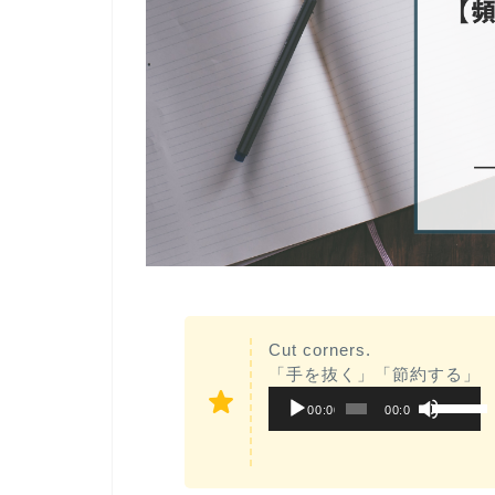
Cut corners.
「手を抜く」「節約する」
音
ボ
00:00
00:00
声
リ
プ
ュ
レ
ー