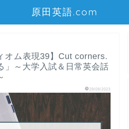
原田英語.com
表現39】Cut corners.
る」～大学入試＆日常英会話
～
29/08/2023