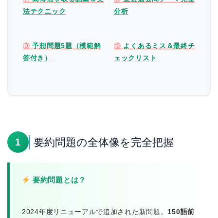
法テクニック
分析
⑨
予想問題5題（模範解
⑩
よくあるミス＆最終チ
答付き）
ェックリスト
要約問題の全体像を完全把握
1
要約問題とは？
2024年度リニューアルで追加された新問題。
150語前