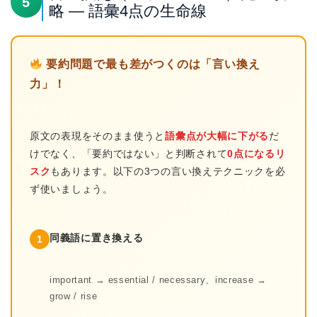
5
略 — 語彙4点の生命線
要約問題で最も差がつくのは「言い換え
力」！
原文の表現をそのまま使うと
語彙点が大幅に下がる
だ
けでなく、「要約ではない」と判断されて
0点になるリ
スク
もあります。以下の3つの言い換えテクニックを必
ず使いましょう。
同義語に置き換える
1
important → essential / necessary、increase →
grow / rise