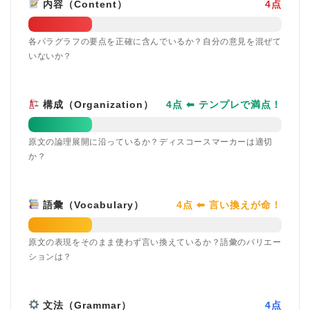
内容（Content）
4点
各パラグラフの要点を正確に含んでいるか？自分の意見を混ぜて
いないか？
構成（Organization）
4点 ⬅ テンプレで満点！
原文の論理展開に沿っているか？ディスコースマーカーは適切
か？
語彙（Vocabulary）
4点 ⬅ 言い換えが命！
原文の表現をそのまま使わず言い換えているか？語彙のバリエー
ションは？
文法（Grammar）
4点