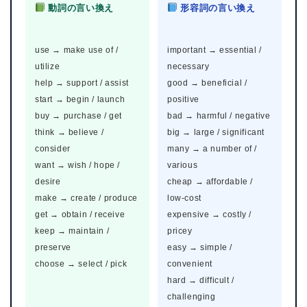
動詞の言い換え
形容詞の言い換え
use → make use of /
important → essential /
utilize
necessary
help → support / assist
good → beneficial /
start → begin / launch
positive
buy → purchase / get
bad → harmful / negative
think → believe /
big → large / significant
consider
many → a number of /
want → wish / hope /
various
desire
cheap → affordable /
make → create / produce
low-cost
get → obtain / receive
expensive → costly /
keep → maintain /
pricey
preserve
easy → simple /
choose → select / pick
convenient
hard → difficult /
challenging