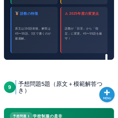
大学入試英語対策講座
語数の特徴
⚠ 2025年度の変更点
英語名言・格言・カッコい
い英語＆素敵な英文フレー
原文は150語前後。解答は
語数が「目安」から「指
ズ集
45〜55語。3文で書くのが
定」に変更。45〜55語を厳
最適解。
守！
過去記事
CONTACT
予想問題5題（原文＋模範解答つ
9
き）
MENU
学校制服の是非
予想問題 1