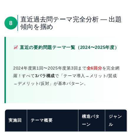
直近過去問テーマ完全分析 — 出題
8
傾向を掴め
直近の要約問題テーマ一覧（2024〜2025年度）
2024年度第1回〜2025年度第3回まで
全6回分
を完全網
羅！すべて
3パラ構成
で「テーマ導入→メリット/賛成
→デメリット/反対」が基本パターン。
構造パタ
ジャン
実施回
テーマ概要
ーン
ル