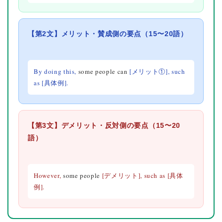
【第2文】メリット・賛成側の要点（15〜20語）
By doing this,
some people can
[メリット①], such
as
[具体例].
【第3文】デメリット・反対側の要点（15〜20
語）
However,
some people
[デメリット], such as
[具体
例].