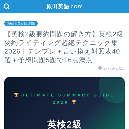
原田英語.com
英検2級英文要約問題
【英検2級要約問題の解き方】英検2級
要約ライティング超絶テクニック集
2026｜テンプレ＋言い換え対照表40
選＋予想問題5題で16点満点
27/09/2025
ULTIMATE SUMMARY GUIDE
2026
英検2級