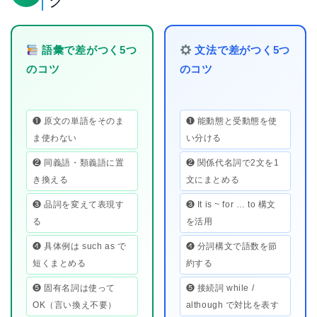
ク
語彙で差がつく5つ
文法で差がつく5つ
のコツ
のコツ
❶ 原文の単語をそのま
❶ 能動態と受動態を使
ま使わない
い分ける
❷ 同義語・類義語に置
❷ 関係代名詞で2文を1
き換える
文にまとめる
❸ 品詞を変えて表現す
❸ It is ~ for … to 構文
る
を活用
❹ 具体例は such as で
❹ 分詞構文で語数を節
短くまとめる
約する
❺ 固有名詞は使って
❺ 接続詞 while /
OK（言い換え不要）
although で対比を表す