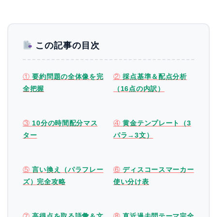
この記事の目次
①
要約問題の全体像を完
②
採点基準＆配点分析
全把握
（16点の内訳）
③
10分の時間配分マス
④
黄金テンプレート（3
ター
パラ→3文）
⑤
言い換え（パラフレー
⑥
ディスコースマーカー
ズ）完全攻略
使い分け表
⑦
高得点を取る語彙＆文
⑧
直近過去問テーマ完全