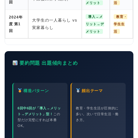
回
メリット
活
導入→メ
教育・
2024年
大学生の一人暮らし vs
度 第1
リット→デ
学生生
実家暮らし
回
メリット
活
要約問題 出題傾向まとめ
ホーム
構造パターン
頻出テーマ
原田高志の”ほぼ日刊”英語
学習＆大学入試英語コラム
6回中6回が「導入→メリッ
教育・学生生活が圧倒的に
ト→デメリット」型！
この
多い。次いで日常生活・働
型だけ完璧にすれば本番
き方。
“シン”・英会話スピード表
OK。
現