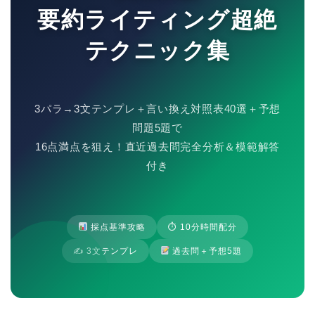
要約ライティング超絶
テクニック集
3パラ→3文テンプレ＋言い換え対照表40選＋予想
問題5題で
16点満点を狙え！直近過去問完全分析＆模範解答
付き
採点基準攻略
⏱ 10分時間配分
✍️ 3文テンプレ
過去問＋予想5題