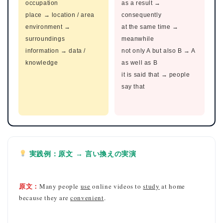
occupation
as a result →
place → location / area
consequently
environment →
at the same time →
surroundings
meanwhile
information → data /
not only A but also B → A
knowledge
as well as B
it is said that → people
say that
実践例：原文 → 言い換えの実演
原文：
Many people
use
online videos to
study
at home
because they are
convenient
.