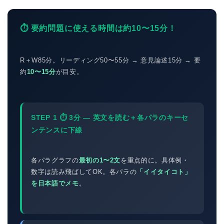
⏱ 要約問題に使える時間は約10〜15分！
R＋W85分。リーディング50〜55分 → 意見論述15分 → 要
約
10〜15分
が目安。
STEP 1 ⏱ 3分 — 英文を読む＋各パラのキーセ
ンテンスに下線
各パラグラフの
最初の1〜2文
を重点的に。具体例・
数字は読み飛ばしてOK。各パラの
「イイタイコト」
を日本語でメモ
。