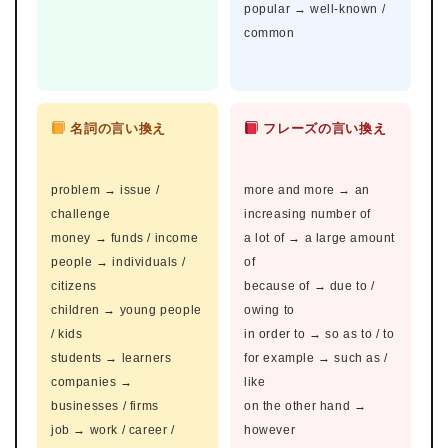
popular → well-known /
common
名詞の言い換え
フレーズの言い換え
problem → issue /
more and more → an
challenge
increasing number of
money → funds / income
a lot of → a large amount
people → individuals /
of
citizens
because of → due to /
children → young people
owing to
/ kids
in order to → so as to / to
students → learners
for example → such as /
companies →
like
businesses / firms
on the other hand →
job → work / career /
however