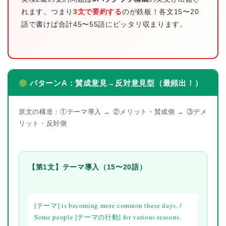
れます。つまり
3文で要約する
のが鉄板！各文15〜20
語で書けば合計45〜55語にピッタリ収まります。
パターンA：賛成意見→反対意見型（最頻出！）
原文の構造：①テーマ導入 → ②メリット・賛成側 → ③デメ
リット・反対側
【第1文】テーマ導入（15〜20語）
[テーマ] is becoming more common these days. /
Some people
[テーマの行動] for various reasons.