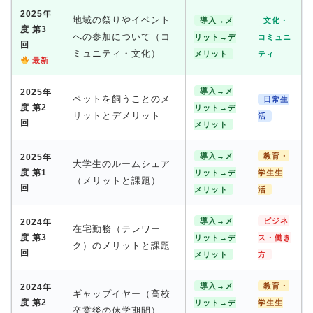
2025年
地域の祭りやイベント
導入→メ
文化・
度 第3
への参加について（コ
リット→デ
コミュニ
回
ミュニティ・文化）
メリット
ティ
最新
導入→メ
2025年
ペットを飼うことのメ
日常生
度 第2
リット→デ
リットとデメリット
活
回
メリット
導入→メ
教育・
2025年
大学生のルームシェア
度 第1
リット→デ
学生生
（メリットと課題）
回
メリット
活
導入→メ
ビジネ
2024年
在宅勤務（テレワー
度 第3
リット→デ
ス・働き
ク）のメリットと課題
回
メリット
方
導入→メ
教育・
2024年
ギャップイヤー（高校
度 第2
リット→デ
学生生
卒業後の休学期間）