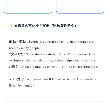
文構造の言い換え実例（語数節約テク）
能動→受動：
People use smartphones. → Smartphones are
used by many people.
2文→1文：
Some students study online. They can save time.
→ Some students study online, which helps them save time.
It構文：
Students find it easy to … → It is easy for students to
…
while対比：
A is good. But B is bad. → While A is beneficial,
B can be harmful.