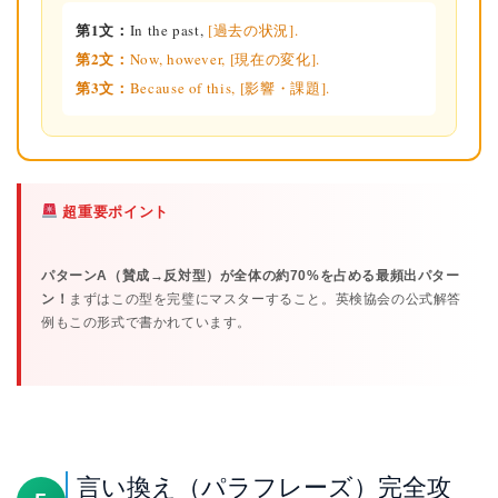
第1文：
In the past,
[過去の状況].
第2文：
Now, however,
[現在の変化].
第3文：
Because of this,
[影響・課題].
超重要ポイント
パターンA（賛成→反対型）が全体の約70%を占める最頻出パター
ン！
まずはこの型を完璧にマスターすること。英検協会の公式解答
例もこの形式で書かれています。
言い換え（パラフレーズ）完全攻