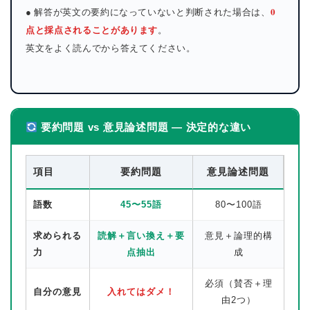
0
● 解答が英文の要約になっていないと判断された場合は、
点と採点されることがあります
。
英文をよく読んでから答えてください。
要約問題 vs 意見論述問題 — 決定的な違い
項目
要約問題
意見論述問題
語数
45〜55語
80〜100語
求められる
読解＋言い換え＋要
意見＋論理的構
力
点抽出
成
必須（賛否＋理
自分の意見
入れてはダメ！
由2つ）