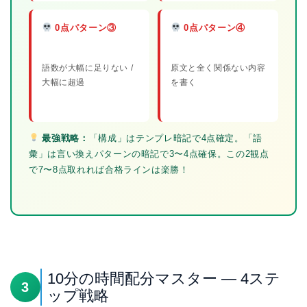
0点パターン③
0点パターン④
語数が大幅に足りない /
原文と全く関係ない内容
大幅に超過
を書く
最強戦略：
「構成」はテンプレ暗記で4点確定。「語
彙」は言い換えパターンの暗記で3〜4点確保。この2観点
で7〜8点取れれば合格ラインは楽勝！
10分の時間配分マスター — 4ステ
3
ップ戦略