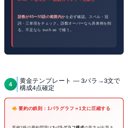
語数が45〜55語の範囲内か
を必ず確認。スペル・冠
詞・三単現をチェック。語数オーバーなら具体例を削
る。不足なら such as で補う。
黄金テンプレート — 3パラ→3文で
4
構成4点確定
要約の鉄則：1パラグラフ＝1文に圧縮する
英検2級の要約問題は
3パラグラフ構成
の英文が出題さ