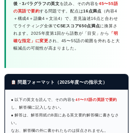
後・3パラグラフの英文
を読み、その内容を
45〜55語
の英語で要約
する問題です。配点は
16点満点
（内容4
＋構成4＋語彙4＋文法4）で、意見論述16点と合わせ
てライティング全体で
CSEスコア650点満点
に換算さ
れます。2025年度第1回から語数が「目安」から
「明
確な指定」に変更
され、45〜55語の範囲を外れると大
幅減点の可能性が高まりました。
問題フォーマット（2025年度〜の指示文）
45〜55語の英語で要約
● 以下の英文を読んで、その内容を
し、解答欄に記入しなさい。
● 解答は、解答用紙のB面にある英文要約解答欄に書きなさ
い。
なお、解答欄の外に書かれたものは採点されません。