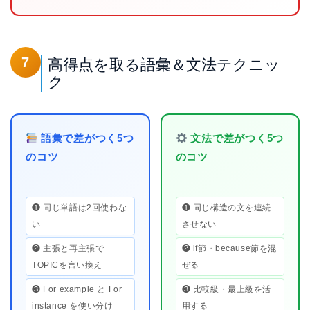
7
高得点を取る語彙＆文法テクニッ
ク
語彙で差がつく5つ
文法で差がつく5つ
のコツ
のコツ
❶ 同じ単語は2回使わな
❶ 同じ構造の文を連続
い
させない
❷ 主張と再主張で
❷ if節・because節を混
TOPICを言い換え
ぜる
❸ For example と For
❸ 比較級・最上級を活
instance を使い分け
用する