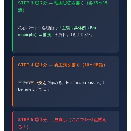
STEP 3 ⏱ 7分 — 理由①②を書く（各25〜35
語）
核心パート！各理由で
「主張→具体例（For
example）→補強」
の流れ。1理由3.5分。
STEP 4 ⏱ 1分 — 再主張を書く（10〜15語）
主張の
言い換え
で締める。For these reasons, I
believe … で OK！
STEP 5 ⏱ 3分 — 見直し（ここで1〜2点救え
る！）