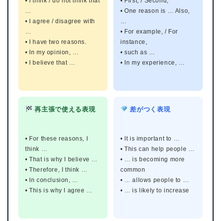
• I think / do not think that
• First, / Second,
…
• One reason is … Also,
• I agree / disagree with
…
…
• For example, / For
• I have two reasons.
instance,
• In my opinion, …
• such as …
• I believe that …
• In my experience, …
再主張で使える表現
差がつく表現
• For these reasons, I
• It is important to …
think …
• This can help people …
• That is why I believe …
• … is becoming more
• Therefore, I think …
common
• In conclusion, …
• … allows people to …
• This is why I agree …
• … is likely to increase