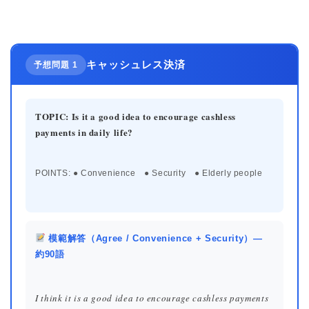
キャッシュレス決済
予想問題 1
TOPIC: Is it a good idea to encourage cashless
payments in daily life?
POINTS: ● Convenience ● Security ● Elderly people
ホーム
原田高志の”ほぼ日刊”英語
学習＆大学入試英語コラム
模範解答（Agree / Convenience + Security）—
約90語
“シン”・英会話スピード表
現
I think it is a good idea to encourage cashless payments