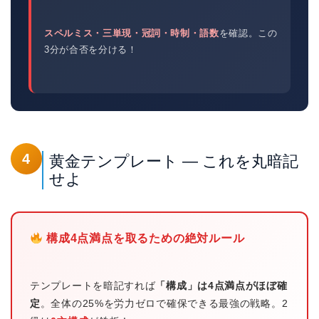
スペルミス・三単現・冠詞・時制・語数
を確認。この
3分が合否を分ける！
4
黄金テンプレート — これを丸暗記
せよ
構成4点満点を取るための絶対ルール
テンプレートを暗記すれば
「構成」は4点満点がほぼ確
定
。全体の25%を労力ゼロで確保できる最強の戦略。2