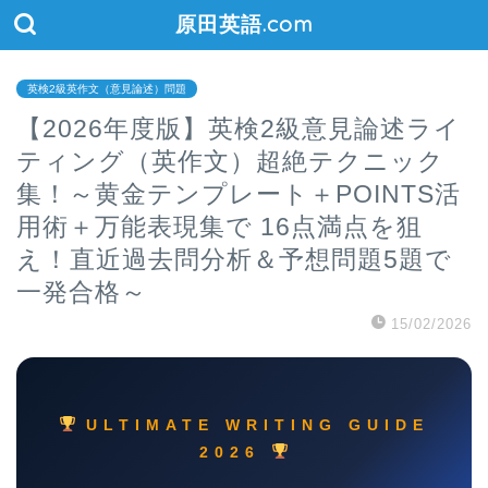
原田英語.com
英検2級英作文（意見論述）問題
【2026年度版】英検2級意見論述ライ
ティング（英作文）超絶テクニック
集！～黄金テンプレート＋POINTS活
用術＋万能表現集で 16点満点を狙
え！直近過去問分析＆予想問題5題で
一発合格～
15/02/2026
ULTIMATE WRITING GUIDE
2026