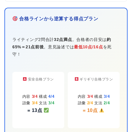
合格ラインから逆算する得点プラン
ライティング2問合計
32点満点
。合格者の目安は
約
65%＝21点前後
。意見論述では
最低10点/16点
を死
守！
安全合格プラン
ギリギリ合格プラン
内容
3/4
構成
4/4
内容
3/4
構成
3/4
語彙
3/4
文法
3/4
語彙
2/4
文法
2/4
= 13点
= 10点