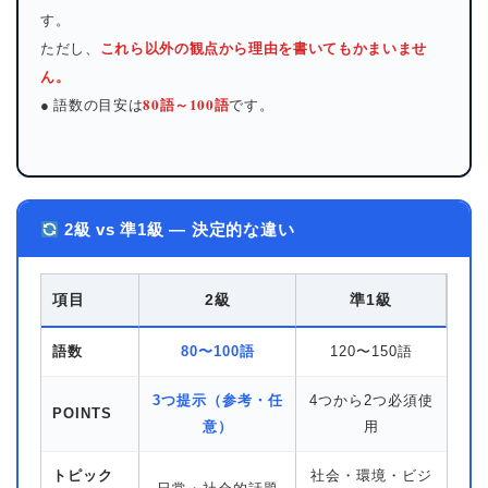
す。
これら以外の観点から理由を書いてもかまいませ
ただし、
ん。
80語～100語
● 語数の目安は
です。
2級 vs 準1級 — 決定的な違い
項目
2級
準1級
語数
80〜100語
120〜150語
3つ提示（参考・任
4つから2つ必須使
POINTS
意）
用
トピック
社会・環境・ビジ