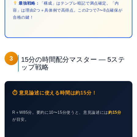
最強戦略：
「構成」はテンプレ暗記で満点確定。「内
容」は理由2つ＋具体例で高得点。この2つで7〜8点確保が
合格の鍵！
3
15分の時間配分マスター — 5ステ
ップ戦略
⏱ 意見論述に使える時間は約15分！
R＋W85分。要約に10〜15分使うと、意見論述には
約15分
が目安。