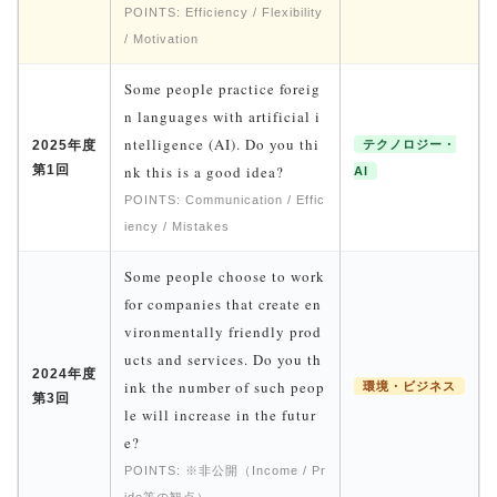
POINTS: Efficiency / Flexibility
/ Motivation
Some people practice foreig
n languages with artificial i
ntelligence (AI). Do you thi
2025年度
テクノロジー・
第1回
nk this is a good idea?
AI
POINTS: Communication / Effic
iency / Mistakes
Some people choose to work
for companies that create en
vironmentally friendly prod
ucts and services. Do you th
2024年度
ink the number of such peop
環境・ビジネス
第3回
le will increase in the futur
e?
POINTS: ※非公開（Income / Pr