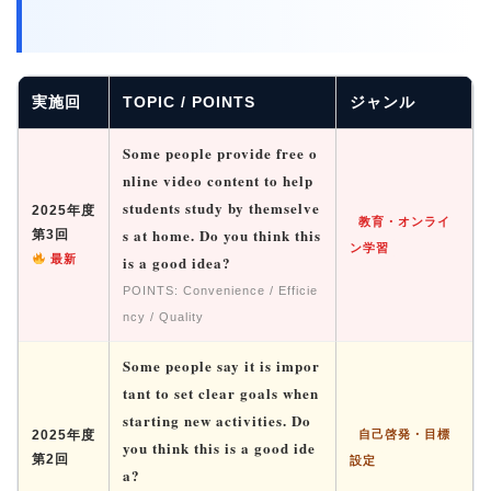
実施回
TOPIC / POINTS
ジャンル
Some people provide free o
nline video content to help
students study by themselve
2025年度
教育・オンライ
s at home. Do you think this
第3回
ン学習
最新
is a good idea?
POINTS: Convenience / Efficie
ncy / Quality
Some people say it is impor
tant to set clear goals when
starting new activities. Do
2025年度
自己啓発・目標
you think this is a good ide
第2回
設定
a?