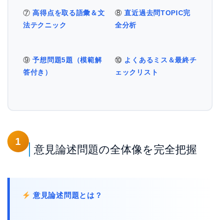
⑦
高得点を取る語彙＆文
⑧
直近過去問TOPIC完
法テクニック
全分析
⑨
予想問題5題（模範解
⑩
よくあるミス＆最終チ
答付き）
ェックリスト
1
意見論述問題の全体像を完全把握
意見論述問題とは？