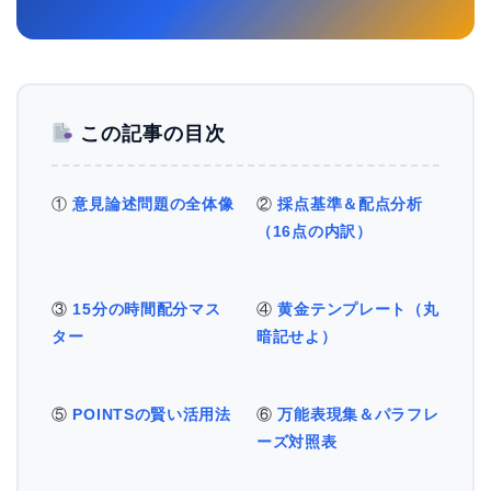
この記事の目次
①
意見論述問題の全体像
②
採点基準＆配点分析
（16点の内訳）
③
15分の時間配分マス
④
黄金テンプレート（丸
ター
暗記せよ）
⑤
POINTSの賢い活用法
⑥
万能表現集＆パラフレ
ーズ対照表