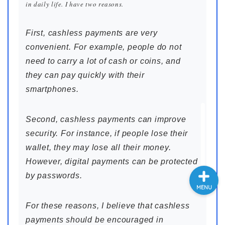
in daily life. I have two reasons.
大学入試英語対策講座
First, cashless payments are very
英語名言・格言・カッコい
convenient. For example, people do not
い英語＆素敵な英文フレー
need to carry a lot of cash or coins, and
ズ集
they can pay quickly with their
smartphones.
過去記事
Second, cashless payments can improve
CONTACT
security. For instance, if people lose their
wallet, they may lose all their money.
However, digital payments can be protected
by passwords.
MENU
For these reasons, I believe that cashless
payments should be encouraged in