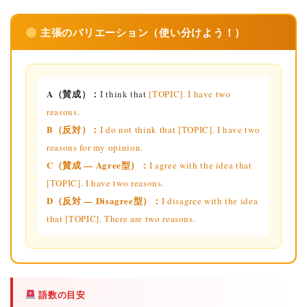
主張のバリエーション（使い分けよう！）
A（賛成）：
I think that
[TOPIC]. I have two
reasons.
B（反対）：
I do not think that
[TOPIC]. I have two
reasons for my opinion.
C（賛成 — Agree型）：
I agree with the idea that
[TOPIC]. I have two reasons.
D（反対 — Disagree型）：
I disagree with the idea
that
[TOPIC]. There are two reasons.
語数の目安