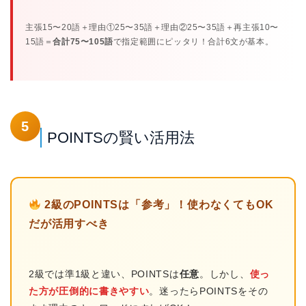
主張15〜20語＋理由①25〜35語＋理由②25〜35語＋再主張10〜
15語＝
合計75〜105語
で指定範囲にピッタリ！合計6文が基本。
5
POINTSの賢い活用法
2級のPOINTSは「参考」！使わなくてもOK
だが活用すべき
2級では準1級と違い、POINTSは
任意
。しかし、
使っ
た方が圧倒的に書きやすい
。迷ったらPOINTSをその