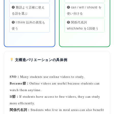
❹ 難語より正確に使え
❹ can / will / should を
る語を選ぶ
使い分ける
❺ I think 以外の表現も
❺ 関係代名詞
使う
which/who を1回使う
文構造バリエーションの具体例
SVO：
Many students use online videos to study.
Because節：
Online videos are useful because students can
watch them anytime.
If節：
If students have access to free videos, they can study
more efficiently.
関係代名詞：
Students who live in rural areas can also benefit