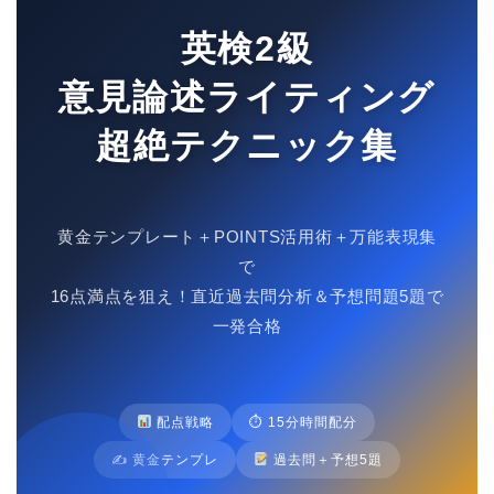
英検2級
意見論述ライティング
超絶テクニック集
黄金テンプレート＋POINTS活用術＋万能表現集
で
16点満点を狙え！直近過去問分析＆予想問題5題で
一発合格
配点戦略
⏱ 15分時間配分
✍️ 黄金テンプレ
過去問＋予想5題