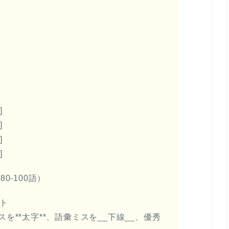
]
]
]
]
0-100語）
イト
**太字**、語彙ミスを__下線__、優秀