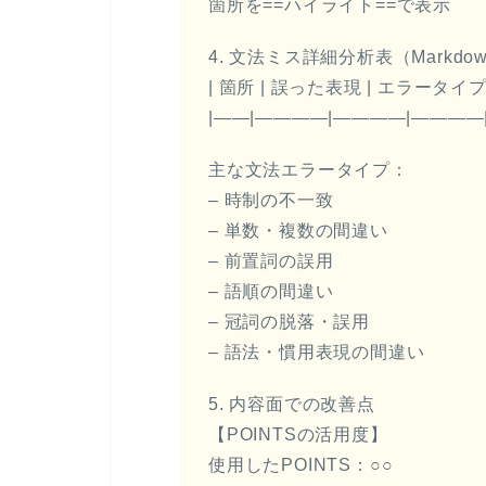
箇所を==ハイライト==で表示
4. 文法ミス詳細分析表（Markdo
| 箇所 | 誤った表現 | エラータイプ 
|——|————|————|————
主な文法エラータイプ：
– 時制の不一致
– 単数・複数の間違い
– 前置詞の誤用
– 語順の間違い
– 冠詞の脱落・誤用
– 語法・慣用表現の間違い
5. 内容面での改善点
【POINTSの活用度】
使用したPOINTS：○○