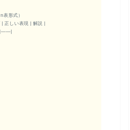
wn表形式）
| 正しい表現 | 解説 |
|——|