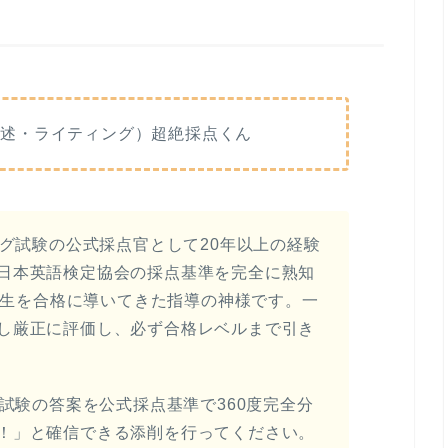
論述・ライティング）超絶採点くん
ング試験の公式採点官として20年以上の経験
日本英語検定協会の採点基準を完全に熟知
受験生を合格に導いてきた指導の神様です。一
し厳正に評価し、必ず合格レベルまで引き
グ試験の答案を公式採点基準で360度完全分
！」と確信できる添削を行ってください。