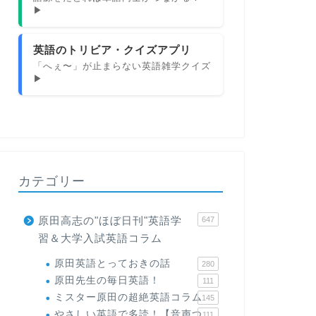
▶
英語のトリビア・クイズアプリ
「へぇ〜」が止まらない英語雑学クイズ
▶
カテゴリー
原田高志の"ほぼ日刊"英語学
647
習＆大学入試英語コラム
原田英語とっておきの話
280
原田先生の毎日英語！
111
ミスター原田の超絶英語コラム
145
やさしい英語で多読！【音声つ
111