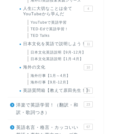
海外の英語授業実践シリーズ
人生に大切なことは全て
4
YouTubeから学んだ
YouTubeで英語学習
TED-Edで英語学習！
TED Talks
日本文化を英語で説明しよう！
11
日本文化英語説明【9月-12月】
日本文化英語説明【1月-4月】
海外の文化
10
海外行事【1月～4月】
海外行事【9月-12月】
英語質問箱【教えて原田先生！】
25
洋楽で英語学習！（翻訳・和
23
訳・歌詞つき）
英語名言・格言・カッコいい
67