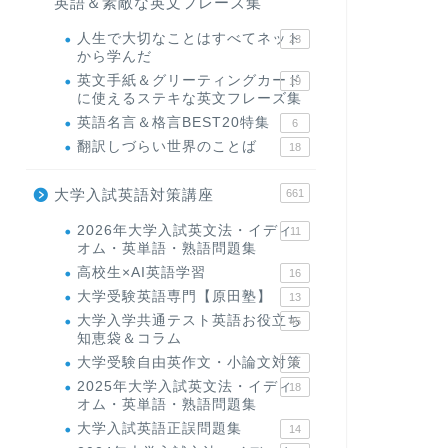
英語＆素敵な英文フレーズ集
人生で大切なことはすべてネット
23
から学んだ
英文手紙＆グリーティングカード
19
に使えるステキな英文フレーズ集
英語名言＆格言BEST20特集
6
翻訳しづらい世界のことば
18
大学入試英語対策講座
661
2026年大学入試英文法・イディ
11
オム・英単語・熟語問題集
高校生×AI英語学習
16
大学受験英語専門【原田塾】
13
大学入学共通テスト英語お役立ち
45
知恵袋＆コラム
大学受験自由英作文・小論文対策
8
2025年大学入試英文法・イディ
18
オム・英単語・熟語問題集
大学入試英語正誤問題集
14