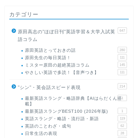
カテゴリー
647
原田高志の"ほぼ日刊"英語学習＆大学入試英
語コラム
原田英語とっておきの話
280
原田先生の毎日英語！
111
ミスター原田の超絶英語コラム
145
やさしい英語で多読！【音声つき】
111
214
"シン"・英会話スピード表現
最新英語スラング・略語辞典【AIはらだくん搭
1
載】
最新英語スラングBEST100 (2026年版)
1
英語スラング・略語・流行語・新語
119
英語のことわざ・成句
62
日常生活の表現
28