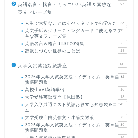
67
英語名言・格言・カッコいい英語＆素敵な
英文フレーズ集
人生で大切なことはすべてネットから学んだ
23
英文手紙＆グリーティングカードに使えるステ
19
キな英文フレーズ集
英語名言＆格言BEST20特集
6
翻訳しづらい世界のことば
18
661
大学入試英語対策講座
2026年大学入試英文法・イディオム・英単語・
11
熟語問題集
高校生×AI英語学習
16
大学受験英語専門【原田塾】
13
大学入学共通テスト英語お役立ち知恵袋＆コラ
45
ム
大学受験自由英作文・小論文対策
8
2025年大学入試英文法・イディオム・英単語・
18
熟語問題集
大学入試英語正誤問題集
14