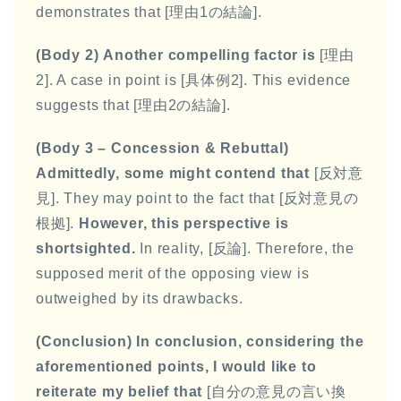
demonstrates that [理由1の結論].
(Body 2)
Another compelling factor is
[理由
2]. A case in point is [具体例2]. This evidence
suggests that [理由2の結論].
(Body 3 – Concession & Rebuttal)
Admittedly, some might contend that
[反対意
見]. They may point to the fact that [反対意見の
根拠].
However, this perspective is
shortsighted.
In reality, [反論]. Therefore, the
supposed merit of the opposing view is
outweighed by its drawbacks.
(Conclusion)
In conclusion, considering the
aforementioned points, I would like to
reiterate my belief that
[自分の意見の言い換