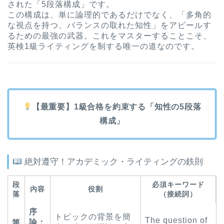
された「5段落構成」です。
この構成は、単に論理的であるだけでなく、「多角的
な視点を持つ、バランスの取れた知性」をアピールす
るための最強の武器。これをマスターすることこそ、
英検1級ライティングを制する唯一の道なのです。
【最重要】1級合格を約束する「知性の5段落
構成」
絶対遵守！アカデミック・ライティングの鉄則
段
必須キーワード
内容
役割
落
（接続詞）
序
トピックの背景を簡
The question of
論：
第