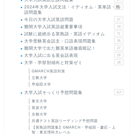
2024年大学入試文法・イディオム・英単語・熟
15
語問題集
今日の大学入試英語問題
27
難関大学入試英語超重要事項
19
試験に超絶出る英熟語・英語イディオム
71
大学受験英会話文・口語表現問題集
35
難関大学で出た難英単語徹底暗記！
27
大学入試に出る英会話表現
29
大学・学部別傾向と対策ゼミ
18
GMARCH英語対策
立教大学
早稲田大学
大学入試そっくり予想問題集
117
東京大学
筑波大学
京都大学
共通テスト英語リーディング予想問題
【英熟語問題集】GMARCH・早稲田・慶応・上
智・東京理科大レベル