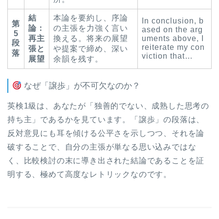
結
本論を要約し、序論
In conclusion, b
第
論：
の主張を力強く言い
ased on the arg
5
再主
換える。将来の展望
uments above, I
段
reiterate my con
張と
や提案で締め、深い
落
viction that…
展望
余韻を残す。
なぜ「譲歩」が不可欠なのか？
英検1級は、あなたが「独善的でない、成熟した思考の
持ち主」であるかを見ています。「譲歩」の段落は、
反対意見にも耳を傾ける公平さを示しつつ、それを論
破することで、自分の主張が単なる思い込みではな
く、比較検討の末に導き出された結論であることを証
明する、極めて高度なレトリックなのです。