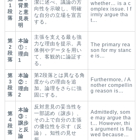
潔に述べ、議論の方
whether… is a c
1
背景
向性を示唆し、明確
omplex issue. I f
段
と意
irmly argue tha
な自分の立場を宣言
落
見表
t…
する。
明
主張を支える最も強
第
本論
力な理由を提示。具
The primary rea
2
①：
体例やデータを用い
son for my stanc
段
理由
e is…
て、客観的に論証す
落
1
る。
第2段落とは異なる角
第
本論
Furthermore, / A
3
度からの理由を追
②：
nother compellin
段
加。論理をさらに強
理由
g reason is…
落
2
固にする。
反対意見の妥当性を
本論
Admittedly, som
一部認め（譲歩）、
第
③：
e may argue tha
4
その上で自分の主張
譲歩
t… However, thi
段
の優位性を示す（反
s argument is fla
と反
落
論）。知性の見せ
wed because…
論
所。