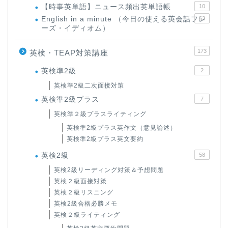
【時事英単語】ニュース頻出英単語帳
10
English in a minute （今日の使える英会話フレ
63
ーズ・イディオム）
173
英検・TEAP対策講座
英検準2級
2
英検準2級二次面接対策
英検準2級プラス
7
英検準２級プラスライティング
英検準2級プラス英作文（意見論述）
ホーム
英検準2級プラス英文要約
英検2級
58
原田高志の”ほぼ日刊”英語
英検2級リーディング対策＆予想問題
学習＆大学入試英語コラム
英検２級面接対策
英検２級リスニング
英検2級合格必勝メモ
“シン”・英会話スピード表
現
英検２級ライティング