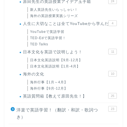
原田先生の英語授業アイデア玉手箱
24
新人英語先生いらっしゃい！
海外の英語授業実践シリーズ
人生に大切なことは全てYouTubeから学んだ
4
YouTubeで英語学習
TED-Edで英語学習！
TED Talks
日本文化を英語で説明しよう！
11
日本文化英語説明【9月-12月】
日本文化英語説明【1月-4月】
海外の文化
10
海外行事【1月～4月】
海外行事【9月-12月】
英語質問箱【教えて原田先生！】
25
23
洋楽で英語学習！（翻訳・和訳・歌詞つ
き）