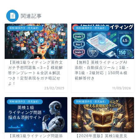
関連記事
英検1級英作文（意見論述）
英検1級英作文（意見論述）
【英検1級ライティング英作文
【無料】英検ライティングAI
ガチ予想問題集＜3＞】模範解
添削・自動採点ツール｜1級・
答テンプレート＆全訳＆解説
準1級・2級対応｜150問＆模
つき！定型表現をガチ暗記せ
範解答付き
よ！
23/02/2025
11/03/2026
英検1級英作文（意見論述）
英検1級英作文（意見論述）
【英検1級ライティング問題添
【2026年度版】英検1級意見