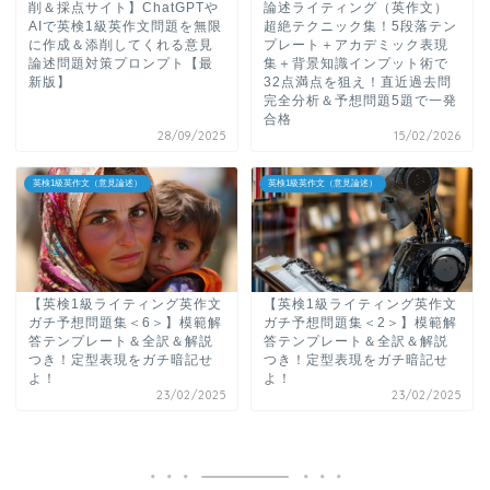
削＆採点サイト】ChatGPTや
論述ライティング（英作文）
AIで英検1級英作文問題を無限
超絶テクニック集！5段落テン
に作成＆添削してくれる意見
プレート＋アカデミック表現
論述問題対策プロンプト【最
集＋背景知識インプット術で
新版】
32点満点を狙え！直近過去問
完全分析＆予想問題5題で一発
合格
28/09/2025
15/02/2026
英検1級英作文（意見論述）
英検1級英作文（意見論述）
【英検1級ライティング英作文
【英検1級ライティング英作文
ガチ予想問題集＜6＞】模範解
ガチ予想問題集＜2＞】模範解
答テンプレート＆全訳＆解説
答テンプレート＆全訳＆解説
つき！定型表現をガチ暗記せ
つき！定型表現をガチ暗記せ
よ！
よ！
23/02/2025
23/02/2025