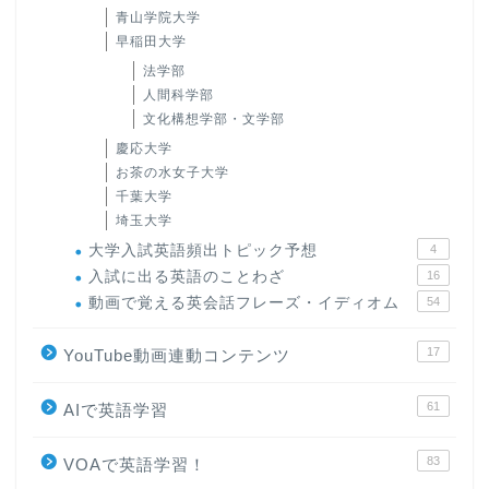
青山学院大学
早稲田大学
法学部
人間科学部
文化構想学部・文学部
慶応大学
お茶の水女子大学
千葉大学
埼玉大学
大学入試英語頻出トピック予想
4
入試に出る英語のことわざ
16
動画で覚える英会話フレーズ・イディオム
54
17
YouTube動画連動コンテンツ
61
AIで英語学習
83
VOAで英語学習！