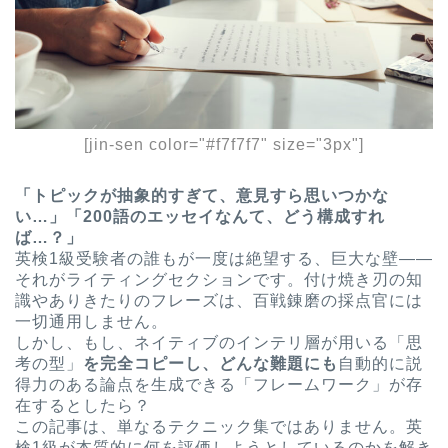
[jin-sen color="#f7f7f7" size="3px"]
「トピックが抽象的すぎて、意見すら思いつかな
い…」「200語のエッセイなんて、どう構成すれ
ば…？」
英検1級受験者の誰もが一度は絶望する、巨大な壁——
それがライティングセクションです。付け焼き刃の知
識やありきたりのフレーズは、百戦錬磨の採点官には
一切通用しません。
しかし、もし、ネイティブのインテリ層が用いる「思
考の型」
を完全コピーし、どんな難題にも
自動的に説
得力のある論点を生成できる「フレームワーク」が存
在するとしたら？
この記事は、単なるテクニック集ではありません。英
検1級が本質的に何を評価しようとしているのかを解き