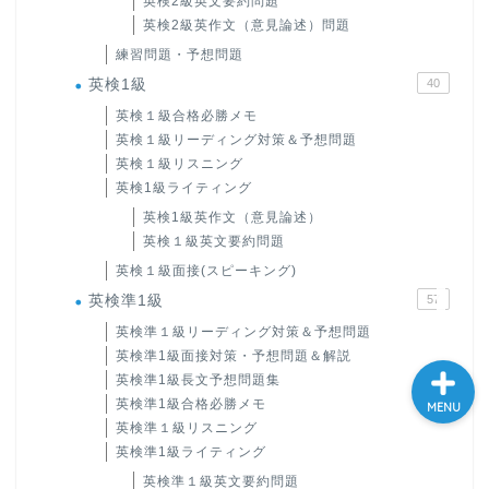
英検2級英文要約問題
英検2級英作文（意見論述）問題
大学入試英語対策講座
練習問題・予想問題
英検1級
40
英語名言・格言・カッコい
い英語＆素敵な英文フレー
英検１級合格必勝メモ
ズ集
英検１級リーディング対策＆予想問題
英検１級リスニング
英検1級ライティング
過去記事
英検1級英作文（意見論述）
英検１級英文要約問題
CONTACT
英検１級面接(スピーキング)
英検準1級
57
英検準１級リーディング対策＆予想問題
英検準1級面接対策・予想問題＆解説
英検準1級長文予想問題集
英検準1級合格必勝メモ
MENU
英検準１級リスニング
英検準1級ライティング
英検準１級英文要約問題