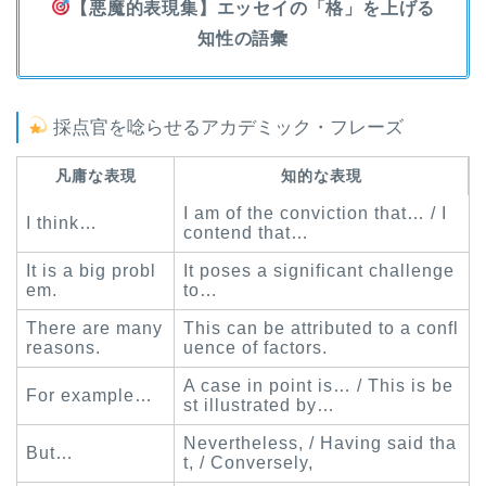
【悪魔的表現集】エッセイの「格」を上げる
知性の語彙
採点官を唸らせるアカデミック・フレーズ
凡庸な表現
知的な表現
I am of the conviction that… / I
I think…
contend that…
It is a big probl
It poses a significant challenge
em.
to…
There are many
This can be attributed to a confl
reasons.
uence of factors.
A case in point is… / This is be
For example…
st illustrated by…
Nevertheless, / Having said tha
But…
t, / Conversely,