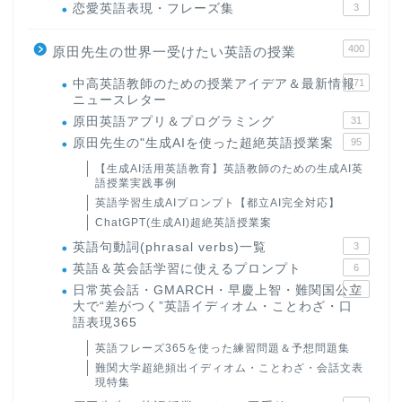
恋愛英語表現・フレーズ集
3
400
原田先生の世界一受けたい英語の授業
中高英語教師のための授業アイデア＆最新情報
171
ニュースレター
原田英語アプリ＆プログラミング
31
原田先生の"生成AIを使った超絶英語授業案
95
【生成AI活用英語教育】英語教師のための生成AI英
語授業実践事例
英語学習生成AIプロンプト【都立AI完全対応】
ChatGPT(生成AI)超絶英語授業案
英語句動詞(phrasal verbs)一覧
3
英語＆英会話学習に使えるプロンプト
6
日常英会話・GMARCH・早慶上智・難関国公立
22
大で“差がつく”英語イディオム・ことわざ・口
語表現365
英語フレーズ365を使った練習問題＆予想問題集
難関大学超絶頻出イディオム・ことわざ・会話文表
現特集