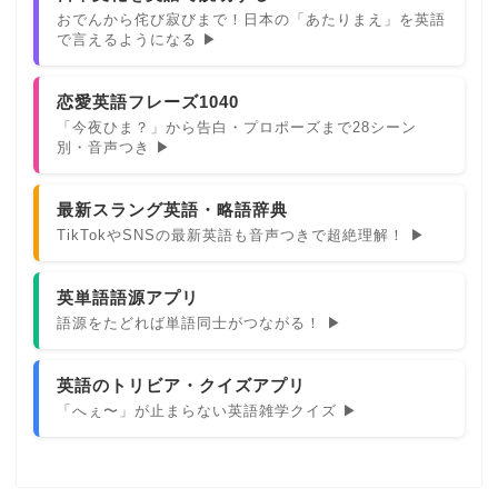
おでんから侘び寂びまで！日本の「あたりまえ」を英語
で言えるようになる ▶
恋愛英語フレーズ1040
「今夜ひま？」から告白・プロポーズまで28シーン
別・音声つき ▶
最新スラング英語・略語辞典
TikTokやSNSの最新英語も音声つきで超絶理解！ ▶
英単語語源アプリ
語源をたどれば単語同士がつながる！ ▶
英語のトリビア・クイズアプリ
「へぇ〜」が止まらない英語雑学クイズ ▶