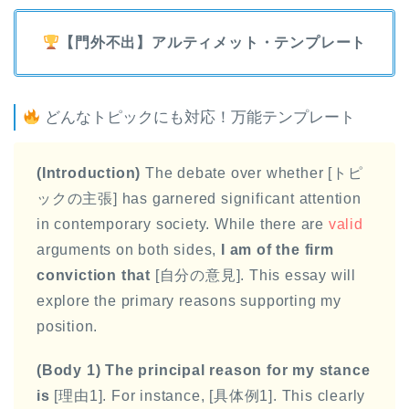
【門外不出】アルティメット・テンプレート
どんなトピックにも対応！万能テンプレート
(Introduction)
The debate over whether [トピ
ックの主張] has garnered significant attention
in contemporary society. While there are
valid
arguments on both sides,
I am of the firm
conviction that
[自分の意見]. This essay will
explore the primary reasons supporting my
position.
(Body 1)
The principal reason for my stance
is
[理由1]. For instance, [具体例1]. This clearly