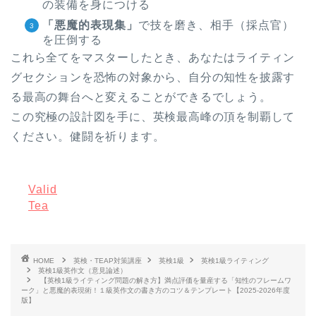
の装備を身につける
「悪魔的表現集」
で技を磨き、相手（採点官）
を圧倒する
これら全てをマスターしたとき、あなたはライティン
グセクションを恐怖の対象から、自分の知性を披露す
る最高の舞台へと変えることができるでしょう。
この究極の設計図を手に、英検最高峰の頂を制覇して
ください。健闘を祈ります。
Valid
Tea
HOME
英検・TEAP対策講座
英検1級
英検1級ライティング
英検1級英作文（意見論述）
【英検1級ライティング問題の解き方】満点評価を量産する「知性のフレームワ
ーク」と悪魔的表現術！１級英作文の書き方のコツ＆テンプレート【2025-2026年度
版】