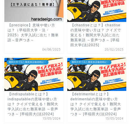
【precipice】意味や使い方
【chastiseとは？】chastise
は？（早稲田大学・法・
の意味や使い方は？ クイズで
2025）大学入試に出た！難単
覚える！難関大学入試に出た
語～音声つき～
難英単語 ～音声つき～ [早稲
田大学(法)2025]
04/08/2025
20/02/2025
難関大学で出た難英単語徹底暗記！
難関大学で出た難英単語徹底暗記！
【indisputableとは？】
【detrimentalとは？】
indisputableの意味や使い方
detrimentalの意味や使い方
は？ クイズで覚える！難関大
は？ クイズで覚える！難関大
学入試に出た難英単語 ～音声
学入試に出た難英単語 ～音声
つき～ [早稲田大(法)2024]
つき～ [早稲田大(法)2024]
13/05/2024
13/05/2024