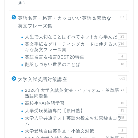
き）
67
英語名言・格言・カッコいい英語＆素敵な
英文フレーズ集
人生で大切なことはすべてネットから学んだ
23
英文手紙＆グリーティングカードに使えるステ
19
キな英文フレーズ集
英語名言＆格言BEST20特集
6
翻訳しづらい世界のことば
18
661
大学入試英語対策講座
2026年大学入試英文法・イディオム・英単語・
11
熟語問題集
高校生×AI英語学習
16
大学受験英語専門【原田塾】
13
大学入学共通テスト英語お役立ち知恵袋＆コラ
45
ム
大学受験自由英作文・小論文対策
8