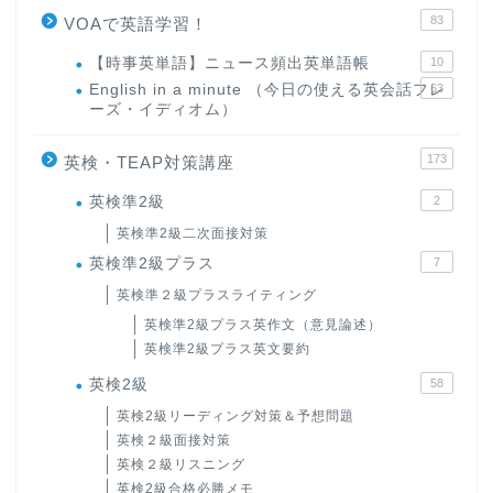
83
VOAで英語学習！
【時事英単語】ニュース頻出英単語帳
10
English in a minute （今日の使える英会話フレ
63
ーズ・イディオム）
173
英検・TEAP対策講座
英検準2級
2
英検準2級二次面接対策
英検準2級プラス
7
英検準２級プラスライティング
英検準2級プラス英作文（意見論述）
英検準2級プラス英文要約
英検2級
58
英検2級リーディング対策＆予想問題
英検２級面接対策
英検２級リスニング
英検2級合格必勝メモ