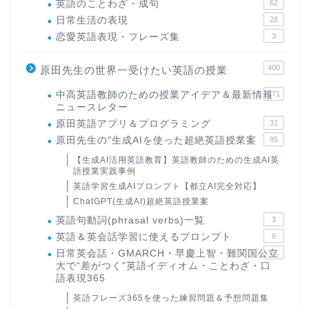
英語のことわざ・成句
62
日常生活の表現
28
恋愛英語表現・フレーズ集
3
400
原田先生の世界一受けたい英語の授業
中高英語教師のための授業アイデア＆最新情報
171
ニュースレター
原田英語アプリ＆プログラミング
31
原田先生の"生成AIを使った超絶英語授業案
95
【生成AI活用英語教育】英語教師のための生成AI英
語授業実践事例
英語学習生成AIプロンプト【都立AI完全対応】
ChatGPT(生成AI)超絶英語授業案
英語句動詞(phrasal verbs)一覧
3
英語＆英会話学習に使えるプロンプト
6
日常英会話・GMARCH・早慶上智・難関国公立
22
大で“差がつく”英語イディオム・ことわざ・口
語表現365
英語フレーズ365を使った練習問題＆予想問題集