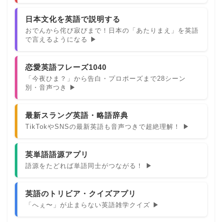
日本文化を英語で説明する
おでんから侘び寂びまで！日本の「あたりまえ」を英語
で言えるようになる ▶
恋愛英語フレーズ1040
「今夜ひま？」から告白・プロポーズまで28シーン
別・音声つき ▶
最新スラング英語・略語辞典
TikTokやSNSの最新英語も音声つきで超絶理解！ ▶
英単語語源アプリ
語源をたどれば単語同士がつながる！ ▶
英語のトリビア・クイズアプリ
「へぇ〜」が止まらない英語雑学クイズ ▶