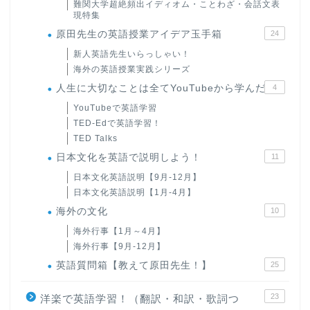
難関大学超絶頻出イディオム・ことわざ・会話文表
現特集
原田先生の英語授業アイデア玉手箱
24
新人英語先生いらっしゃい！
海外の英語授業実践シリーズ
人生に大切なことは全てYouTubeから学んだ
4
YouTubeで英語学習
TED-Edで英語学習！
TED Talks
日本文化を英語で説明しよう！
11
日本文化英語説明【9月-12月】
日本文化英語説明【1月-4月】
海外の文化
10
海外行事【1月～4月】
海外行事【9月-12月】
英語質問箱【教えて原田先生！】
25
23
洋楽で英語学習！（翻訳・和訳・歌詞つ