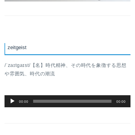
zeitgeist
/ˈzaɪtɡaɪst/【名】時代精神、その時代を象徴する思想
や雰囲気、時代の潮流
音
00:00
00:00
声
プ
レ
ー