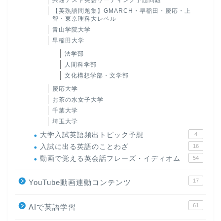
共通テスト英語リーディング予想問題
【英熟語問題集】GMARCH・早稲田・慶応・上
智・東京理科大レベル
青山学院大学
早稲田大学
法学部
人間科学部
文化構想学部・文学部
慶応大学
お茶の水女子大学
千葉大学
埼玉大学
大学入試英語頻出トピック予想
4
入試に出る英語のことわざ
16
動画で覚える英会話フレーズ・イディオム
54
17
YouTube動画連動コンテンツ
61
AIで英語学習