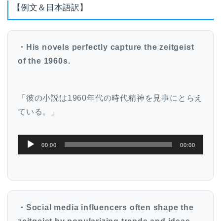
【例文＆日本語訳】
・His novels perfectly capture the zeitgeist
of the 1960s.
「彼の小説は1960年代の時代精神を見事にとらえ
ている。」
音
00:00
00:00
声
プ
レ
ー
・Social media influencers often shape the
ヤ