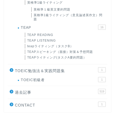
英検準1級ライティング
英検準１級英文要約問題
英検準1級ライティング（意見論述英作文）問
題
TEAP
16
TEAP READING
TEAP LISTENING
teapライティング（タスクB）
TEAPスピーキング（面接）対策＆予想問題
TEAPライティング(タスクA要約問題）
1
TOEIC勉強法＆実践問題集
ホーム
TOEIC初級者
1
519
原田高志の”ほぼ日刊”英語
過去記事
学習＆大学入試英語コラム
1
CONTACT
“シン”・英会話スピード表