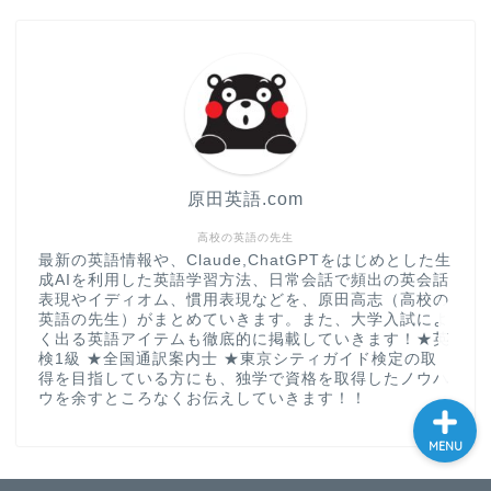
現
大学入試英語対策講座
英語名言・格言・カッコい
い英語＆素敵な英文フレー
ズ集
原田英語.com
過去記事
高校の英語の先生
最新の英語情報や、Claude,ChatGPTをはじめとした生
成AIを利用した英語学習方法、日常会話で頻出の英会話
CONTACT
表現やイディオム、慣用表現などを、原田高志（高校の
英語の先生）がまとめていきます。また、大学入試によ
く出る英語アイテムも徹底的に掲載していきます！★英
検1級 ★全国通訳案内士 ★東京シティガイド検定の取
得を目指している方にも、独学で資格を取得したノウハ
ウを余すところなくお伝えしていきます！！
MENU