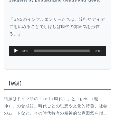
zeitgeist by popularizing trends and ideas.
ー
「SNSのインフルエンサーたちは、流行やアイデ
アを広めることでしばしば時代の雰囲気を形作
る。」
音
00:00
00:00
声
プ
レ
ー
【解説】
ヤ
ー
語源はドイツ語の「zeit（時代）」と「geist（精
神）」の合成語。時代ごとの思想や文化的特徴、社会
のムードなど、その時代特有の精神的な雰囲気を指し