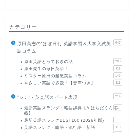
カテゴリー
647
原田高志の"ほぼ日刊"英語学習＆大学入試英
語コラム
原田英語とっておきの話
280
原田先生の毎日英語！
111
ミスター原田の超絶英語コラム
145
やさしい英語で多読！【音声つき】
111
214
"シン"・英会話スピード表現
最新英語スラング・略語辞典【AIはらだくん搭
1
載】
最新英語スラングBEST100 (2026年版)
1
英語スラング・略語・流行語・新語
119