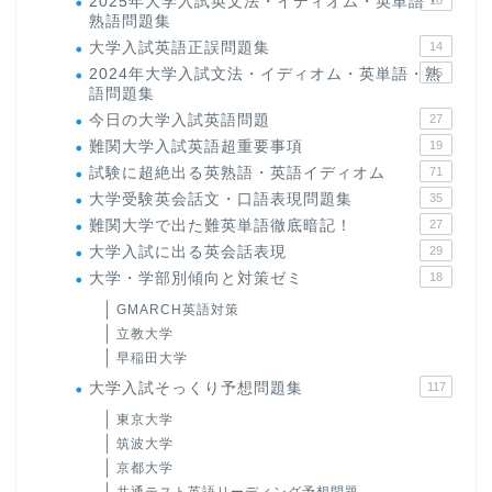
2025年大学入試英文法・イディオム・英単語・
18
熟語問題集
大学入試英語正誤問題集
14
2024年大学入試文法・イディオム・英単語・熟
15
語問題集
今日の大学入試英語問題
27
難関大学入試英語超重要事項
19
試験に超絶出る英熟語・英語イディオム
71
大学受験英会話文・口語表現問題集
35
難関大学で出た難英単語徹底暗記！
27
大学入試に出る英会話表現
29
大学・学部別傾向と対策ゼミ
18
GMARCH英語対策
立教大学
早稲田大学
大学入試そっくり予想問題集
117
東京大学
筑波大学
京都大学