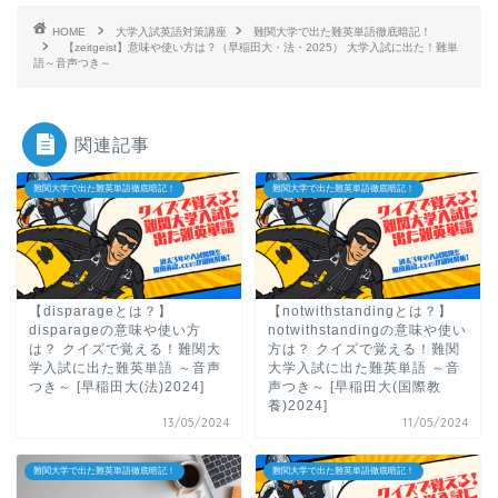
HOME
大学入試英語対策講座
難関大学で出た難英単語徹底暗記！
【zeitgeist】意味や使い方は？（早稲田大・法・2025） 大学入試に出た！難単
語～音声つき～
関連記事
難関大学で出た難英単語徹底暗記！
難関大学で出た難英単語徹底暗記！
【disparageとは？】
【notwithstandingとは？】
disparageの意味や使い方
notwithstandingの意味や使い
は？ クイズで覚える！難関大
方は？ クイズで覚える！難関
学入試に出た難英単語 ～音声
大学入試に出た難英単語 ～音
つき～ [早稲田大(法)2024]
声つき～ [早稲田大(国際教
養)2024]
13/05/2024
11/05/2024
難関大学で出た難英単語徹底暗記！
難関大学で出た難英単語徹底暗記！