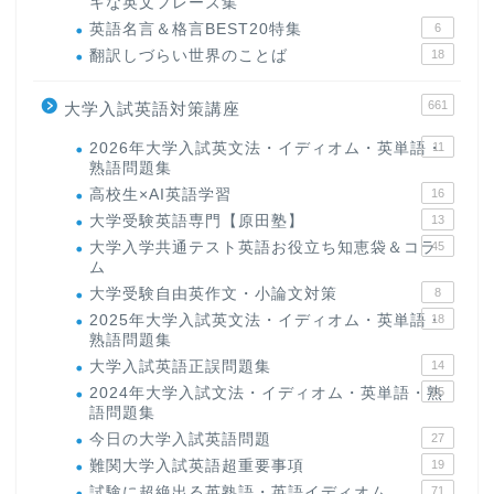
キな英文フレーズ集
英語名言＆格言BEST20特集
6
翻訳しづらい世界のことば
18
661
大学入試英語対策講座
2026年大学入試英文法・イディオム・英単語・
11
熟語問題集
高校生×AI英語学習
16
大学受験英語専門【原田塾】
13
大学入学共通テスト英語お役立ち知恵袋＆コラ
45
ム
大学受験自由英作文・小論文対策
8
2025年大学入試英文法・イディオム・英単語・
18
熟語問題集
大学入試英語正誤問題集
14
2024年大学入試文法・イディオム・英単語・熟
15
語問題集
今日の大学入試英語問題
27
難関大学入試英語超重要事項
19
試験に超絶出る英熟語・英語イディオム
71