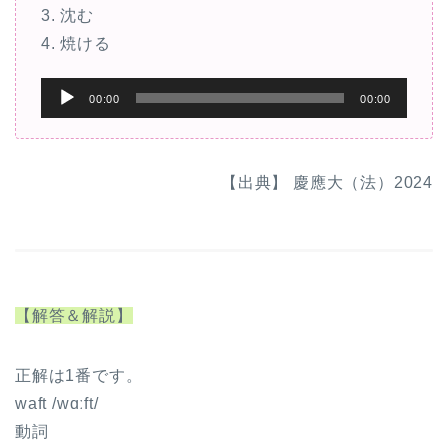
3. 沈む
4. 焼ける
音
00:00
00:00
声
プ
レ
【出典】 慶應大（法）2024
ー
ヤ
ー
【解答＆解説】
正解は1番です。
waft /wɑːft/
動詞