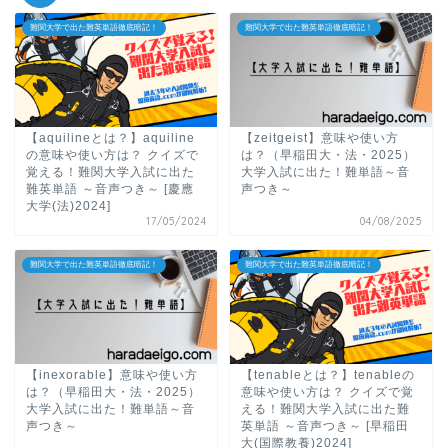
難関大学で出た難英単語徹底暗記！
難関大学で出た難英単語徹底暗記！
【aquilineとは？】aquiline
【zeitgeist】意味や使い方
の意味や使い方は？ クイズで
は？（早稲田大・法・2025）
覚える！難関大学入試に出た
大学入試に出た！難単語～音
難英単語 ～音声つき～ [慶應
声つき～
大学(法)2024]
17/05/2024
04/08/2025
難関大学で出た難英単語徹底暗記！
難関大学で出た難英単語徹底暗記！
【inexorable】意味や使い方
【tenableとは？】tenableの
は？（早稲田大・法・2025）
意味や使い方は？ クイズで覚
大学入試に出た！難単語～音
える！難関大学入試に出た難
声つき～
英単語 ～音声つき～ [早稲田
大(国際教養)2024]