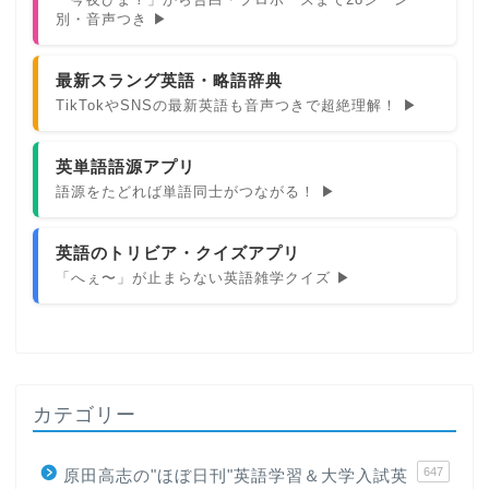
別・音声つき ▶
最新スラング英語・略語辞典
TikTokやSNSの最新英語も音声つきで超絶理解！ ▶
英単語語源アプリ
語源をたどれば単語同士がつながる！ ▶
英語のトリビア・クイズアプリ
「へぇ〜」が止まらない英語雑学クイズ ▶
カテゴリー
647
原田高志の"ほぼ日刊"英語学習＆大学入試英