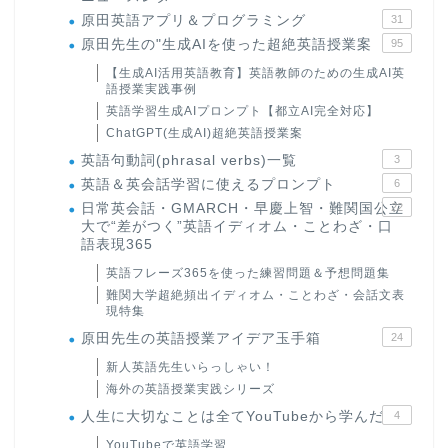
原田英語アプリ＆プログラミング
31
原田先生の"生成AIを使った超絶英語授業案
95
【生成AI活用英語教育】英語教師のための生成AI英
語授業実践事例
英語学習生成AIプロンプト【都立AI完全対応】
ChatGPT(生成AI)超絶英語授業案
英語句動詞(phrasal verbs)一覧
3
英語＆英会話学習に使えるプロンプト
6
日常英会話・GMARCH・早慶上智・難関国公立
22
大で“差がつく”英語イディオム・ことわざ・口
語表現365
英語フレーズ365を使った練習問題＆予想問題集
難関大学超絶頻出イディオム・ことわざ・会話文表
現特集
原田先生の英語授業アイデア玉手箱
24
新人英語先生いらっしゃい！
海外の英語授業実践シリーズ
人生に大切なことは全てYouTubeから学んだ
4
YouTubeで英語学習