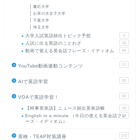
慶応大学
お茶の水女子大学
千葉大学
埼玉大学
大学入試英語頻出トピック予想
4
入試に出る英語のことわざ
16
動画で覚える英会話フレーズ・イディオム
54
17
YouTube動画連動コンテンツ
61
AIで英語学習
83
VOAで英語学習！
【時事英単語】ニュース頻出英単語帳
10
English in a minute （今日の使える英会話フレ
63
ーズ・イディオム）
172
英検・TEAP対策講座