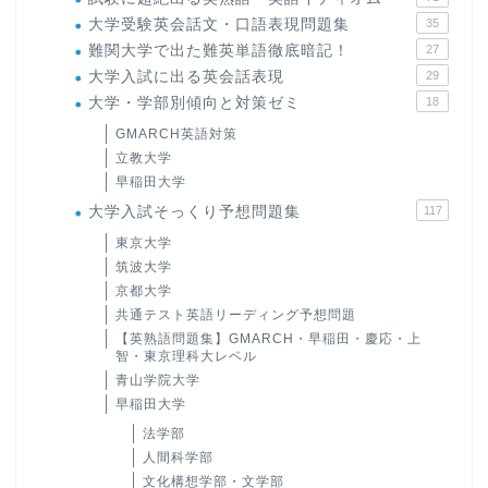
大学受験英会話文・口語表現問題集
35
難関大学で出た難英単語徹底暗記！
27
大学入試に出る英会話表現
29
大学・学部別傾向と対策ゼミ
18
GMARCH英語対策
立教大学
早稲田大学
大学入試そっくり予想問題集
117
東京大学
筑波大学
京都大学
共通テスト英語リーディング予想問題
【英熟語問題集】GMARCH・早稲田・慶応・上
智・東京理科大レベル
青山学院大学
早稲田大学
法学部
人間科学部
文化構想学部・文学部