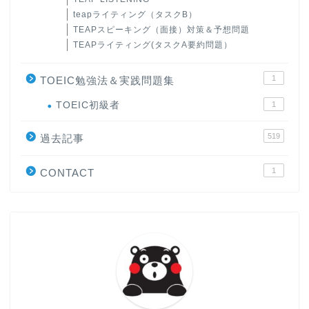
teapライティング（タスクB）
TEAPスピーキング（面接）対策＆予想問題
TEAPライティング(タスクA要約問題）
1
TOEIC勉強法＆実践問題集
ホーム
TOEIC初級者
1
519
原田高志の”ほぼ日刊”英語
過去記事
学習＆大学入試英語コラム
1
CONTACT
“シン”・英会話スピード表
現
大学入試英語対策講座
英語名言・格言・カッコい
い英語＆素敵な英文フレー