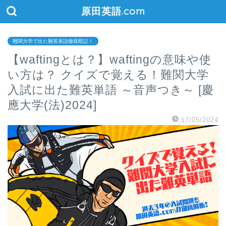
原田英語.com
難関大学で出た難英単語徹底暗記！
【waftingとは？】waftingの意味や使
い方は？ クイズで覚える！難関大学
入試に出た難英単語 ～音声つき～ [慶
應大学(法)2024]
17/05/2024