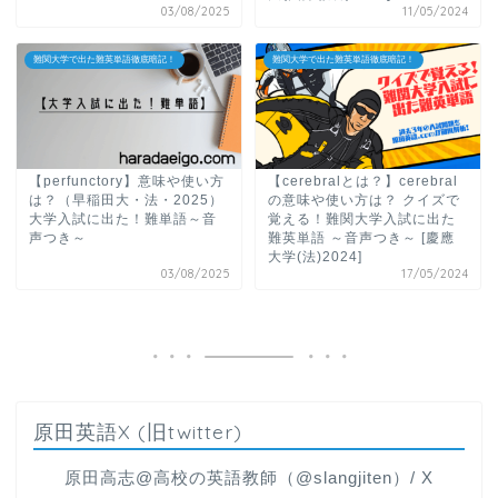
03/08/2025
11/05/2024
難関大学で出た難英単語徹底暗記！
難関大学で出た難英単語徹底暗記！
【perfunctory】意味や使い方
【cerebralとは？】cerebral
は？（早稲田大・法・2025）
の意味や使い方は？ クイズで
大学入試に出た！難単語～音
覚える！難関大学入試に出た
声つき～
難英単語 ～音声つき～ [慶應
大学(法)2024]
03/08/2025
17/05/2024
原田英語X (旧twitter)
原田高志@高校の英語教師（@slangjiten）/ X