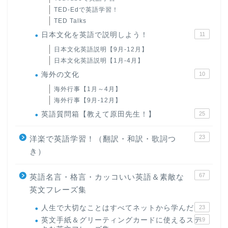
TED-Edで英語学習！
TED Talks
日本文化を英語で説明しよう！
11
日本文化英語説明【9月-12月】
日本文化英語説明【1月-4月】
海外の文化
10
海外行事【1月～4月】
海外行事【9月-12月】
英語質問箱【教えて原田先生！】
25
23
洋楽で英語学習！（翻訳・和訳・歌詞つ
き）
67
英語名言・格言・カッコいい英語＆素敵な
英文フレーズ集
人生で大切なことはすべてネットから学んだ
23
英文手紙＆グリーティングカードに使えるステ
19