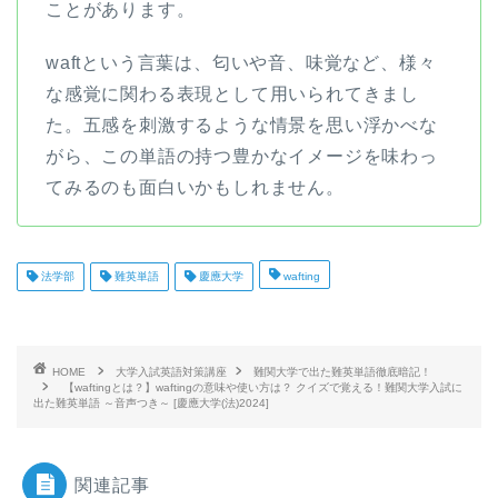
ことがあります。
waftという言葉は、匂いや音、味覚など、様々
な感覚に関わる表現として用いられてきまし
た。五感を刺激するような情景を思い浮かべな
がら、この単語の持つ豊かなイメージを味わっ
てみるのも面白いかもしれません。
法学部
難英単語
慶應大学
wafting
HOME
大学入試英語対策講座
難関大学で出た難英単語徹底暗記！
【waftingとは？】waftingの意味や使い方は？ クイズで覚える！難関大学入試に
出た難英単語 ～音声つき～ [慶應大学(法)2024]
関連記事