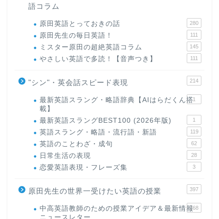
語コラム
原田英語とっておきの話
280
原田先生の毎日英語！
111
ミスター原田の超絶英語コラム
145
やさしい英語で多読！【音声つき】
111
214
"シン"・英会話スピード表現
最新英語スラング・略語辞典【AIはらだくん搭
1
載】
最新英語スラングBEST100 (2026年版)
1
英語スラング・略語・流行語・新語
119
英語のことわざ・成句
62
日常生活の表現
28
恋愛英語表現・フレーズ集
3
397
原田先生の世界一受けたい英語の授業
中高英語教師のための授業アイデア＆最新情報
168
ニュースレター