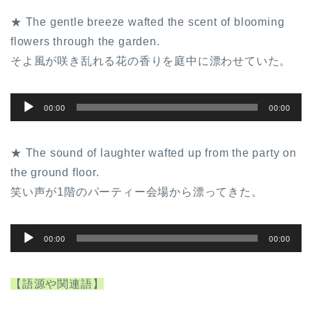
★ The gentle breeze wafted the scent of blooming
flowers through the garden.
そよ風が咲き乱れる花の香りを庭中に漂わせていた。
音
00:00
00:00
声
プ
★ The sound of laughter wafted up from the party on
レ
the ground floor.
ー
笑い声が1階のパーティー会場から漂ってきた。
ヤ
ー
音
00:00
00:00
声
プ
【語源や関連語】
レ
ー