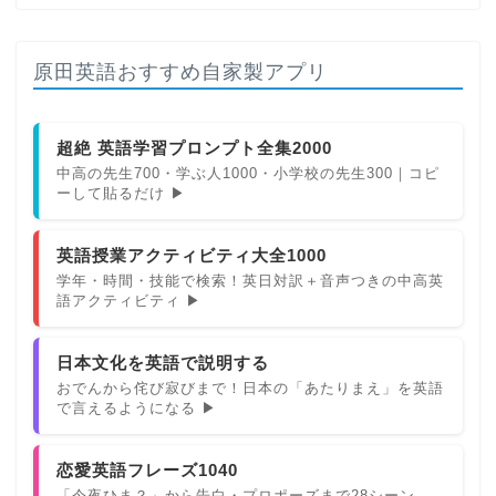
原田英語おすすめ自家製アプリ
超絶 英語学習プロンプト全集2000
中高の先生700・学ぶ人1000・小学校の先生300｜コピ
ーして貼るだけ ▶
英語授業アクティビティ大全1000
学年・時間・技能で検索！英日対訳＋音声つきの中高英
語アクティビティ ▶
日本文化を英語で説明する
おでんから侘び寂びまで！日本の「あたりまえ」を英語
で言えるようになる ▶
恋愛英語フレーズ1040
「今夜ひま？」から告白・プロポーズまで28シーン