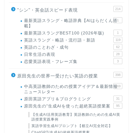
214
"シン"・英会話スピード表現
最新英語スラング・略語辞典【AIはらだくん搭
1
載】
最新英語スラングBEST100 (2026年版)
1
英語スラング・略語・流行語・新語
119
英語のことわざ・成句
62
日常生活の表現
28
恋愛英語表現・フレーズ集
3
398
原田先生の世界一受けたい英語の授業
中高英語教師のための授業アイデア＆最新情報
169
ニュースレター
原田英語アプリ＆プログラミング
31
原田先生の"生成AIを使った超絶英語授業案
95
【生成AI活用英語教育】英語教師のための生成AI英
語授業実践事例
英語学習生成AIプロンプト【都立AI完全対応】
ChatGPT(生成AI)超絶英語授業案