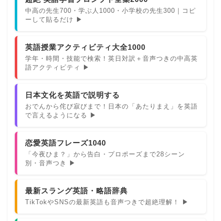
中高の先生700・学ぶ人1000・小学校の先生300｜コピ
ーして貼るだけ ▶
英語授業アクティビティ大全1000
学年・時間・技能で検索！英日対訳＋音声つきの中高英
語アクティビティ ▶
日本文化を英語で説明する
おでんから侘び寂びまで！日本の「あたりまえ」を英語
で言えるようになる ▶
恋愛英語フレーズ1040
「今夜ひま？」から告白・プロポーズまで28シーン
別・音声つき ▶
最新スラング英語・略語辞典
TikTokやSNSの最新英語も音声つきで超絶理解！ ▶