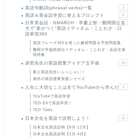
英語句動詞(phrasal verbs)一覧
3
英語＆英会話学習に使えるプロンプト
6
日常英会話・GMARCH・早慶上智・難関国公立
22
大で“差がつく”英語イディオム・ことわざ・口
語表現365
英語フレーズ365を使った練習問題＆予想問題集
難関大学超絶頻出イディオム・ことわざ・会話文表
現特集
原田先生の英語授業アイデア玉手箱
24
新人英語先生いらっしゃい！
海外の英語授業実践シリーズ
人生に大切なことは全てYouTubeから学んだ
4
YouTubeで英語学習
TED-Edで英語学習！
TED Talks
日本文化を英語で説明しよう！
11
日本文化英語説明【9月-12月】
日本文化英語説明【1月-4月】