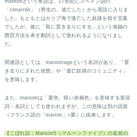
maroonという単語は、17世紀にスペイン語の
ヤ
「cimarrón」（野生の、逃亡した）から英語に入りま
ー
した。もともとはカリブ海で逃亡した奴隷を指す言葉
でしたが、後に「島に置き去りにする」という海賊の
懲罰方法を表す動詞として使われるようになりまし
た。
関連語としては、maroonageという名詞があり、「置
き去りにされた状態」や「逃亡奴隷のコミュニティ」
を意味します。
また、maroonは「栗色、暗い赤褐色」を意味する形容
詞・名詞としても使われますが、この意味は別の語源
（フランス語の「marron」=栗）に由来します。
【こぼれ話：Maroon5（マルーンファイブ）の名前の