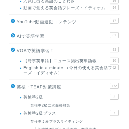
入試に出る英語のことわざ
16
動画で覚える英会話フレーズ・イディオム
54
17
YouTube動画連動コンテンツ
61
AIで英語学習
83
VOAで英語学習！
【時事英単語】ニュース頻出英単語帳
10
English in a minute （今日の使える英会話フレ
63
ーズ・イディオム）
172
英検・TEAP対策講座
英検準2級
2
英検準2級二次面接対策
英検準2級プラス
7
英検準２級プラスライティング