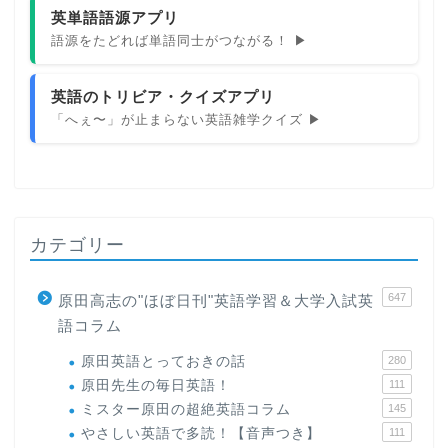
英単語語源アプリ
語源をたどれば単語同士がつながる！ ▶
英語のトリビア・クイズアプリ
「へぇ〜」が止まらない英語雑学クイズ ▶
カテゴリー
647
原田高志の"ほぼ日刊"英語学習＆大学入試英
語コラム
原田英語とっておきの話
280
原田先生の毎日英語！
111
ミスター原田の超絶英語コラム
145
やさしい英語で多読！【音声つき】
111