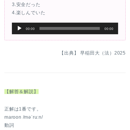
3.安全だった
4.楽しんでいた
音
00:00
00:00
声
プ
レ
【出典】 早稲田大（法）2025
ー
ヤ
ー
【解答＆解説】
正解は1番です。
maroon /məˈruːn/
動詞