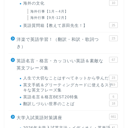
海外の文化
10
海外行事【1月～4月】
海外行事【9月-12月】
英語質問箱【教えて原田先生！】
25
23
洋楽で英語学習！（翻訳・和訳・歌詞つ
き）
67
英語名言・格言・カッコいい英語＆素敵な
英文フレーズ集
人生で大切なことはすべてネットから学んだ
23
英文手紙＆グリーティングカードに使えるステ
19
キな英文フレーズ集
英語名言＆格言BEST20特集
6
翻訳しづらい世界のことば
18
661
大学入試英語対策講座
2026年大学入試英文法・イディオム・英単語・
11