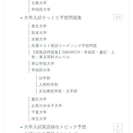
立教大学
早稲田大学
大学入試そっくり予想問題集
117
東京大学
筑波大学
京都大学
共通テスト英語リーディング予想問題
【英熟語問題集】GMARCH・早稲田・慶応・上
智・東京理科大レベル
青山学院大学
早稲田大学
法学部
人間科学部
文化構想学部・文学部
慶応大学
お茶の水女子大学
千葉大学
埼玉大学
大学入試英語頻出トピック予想
4