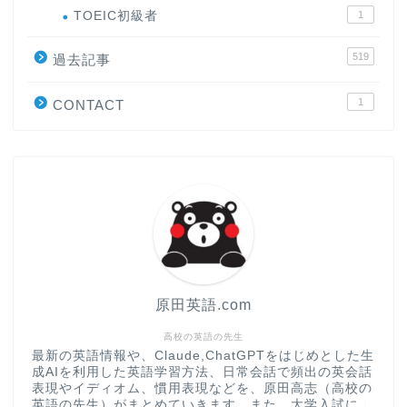
ホーム
TOEIC初級者
1
519
原田高志の”ほぼ日刊”英語
過去記事
学習＆大学入試英語コラム
1
CONTACT
“シン”・英会話スピード表
現
大学入試英語対策講座
英語名言・格言・カッコい
い英語＆素敵な英文フレー
ズ集
原田英語.com
過去記事
高校の英語の先生
最新の英語情報や、Claude,ChatGPTをはじめとした生
成AIを利用した英語学習方法、日常会話で頻出の英会話
CONTACT
表現やイディオム、慣用表現などを、原田高志（高校の
英語の先生）がまとめていきます。また、大学入試によ