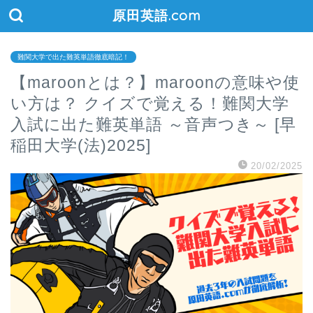
原田英語.com
難関大学で出た難英単語徹底暗記！
【maroonとは？】maroonの意味や使
い方は？ クイズで覚える！難関大学
入試に出た難英単語 ～音声つき～ [早
稲田大学(法)2025]
20/02/2025