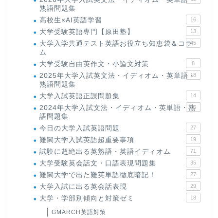
熟語問題集
高校生×AI英語学習
16
大学受験英語専門【原田塾】
13
大学入学共通テスト英語お役立ち知恵袋＆コラ
45
ム
大学受験自由英作文・小論文対策
8
2025年大学入試英文法・イディオム・英単語・
18
熟語問題集
大学入試英語正誤問題集
14
2024年大学入試文法・イディオム・英単語・熟
15
語問題集
今日の大学入試英語問題
27
難関大学入試英語超重要事項
19
試験に超絶出る英熟語・英語イディオム
71
大学受験英会話文・口語表現問題集
35
難関大学で出た難英単語徹底暗記！
27
大学入試に出る英会話表現
29
大学・学部別傾向と対策ゼミ
18
GMARCH英語対策