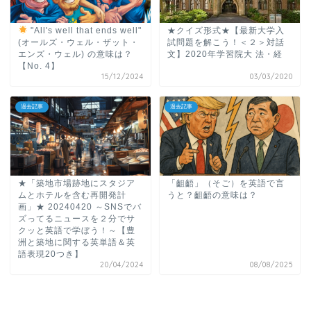
"All's well that ends well"
★クイズ形式★【最新大学入
(オールズ・ウェル・ザット・
試問題を解こう！＜２＞対話
エンズ・ウェル) の意味は？
文】2020年学習院大 法・経
【No. 4】
15/12/2024
03/03/2020
過去記事
過去記事
★「築地市場跡地にスタジア
「齟齬」（そご）を英語で言
ムとホテルを含む再開発計
うと？齟齬の意味は？
画」★ 20240420 ～SNSでバ
ズってるニュースを２分でサ
クッと英語で学ぼう！～【豊
洲と築地に関する英単語＆英
語表現20つき】
20/04/2024
08/08/2025