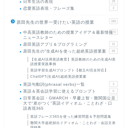
日常生活の表現
28
恋愛英語表現・フレーズ集
3
399
原田先生の世界一受けたい英語の授業
中高英語教師のための授業アイデア＆最新情報
170
ニュースレター
原田英語アプリ＆プログラミング
31
原田先生の"生成AIを使った超絶英語授業案
95
【生成AI活用英語教育】英語教師のための生成AI英
語授業実践事例
英語学習生成AIプロンプト【都立AI完全対応】
ChatGPT(生成AI)超絶英語授業案
英語句動詞(phrasal verbs)一覧
3
英語＆英会話学習に使えるプロンプト
6
日常英会話・GMARCH・早慶上智・難関国公立
22
大で“差がつく”英語イディオム・ことわざ・口
語表現365
英語フレーズ365を使った練習問題＆予想問題集
難関大学超絶頻出イディオム・ことわざ・会話文表
現特集