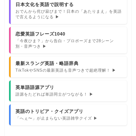
日本文化を英語で説明する
おでんから侘び寂びまで！日本の「あたりまえ」を英語
で言えるようになる ▶
恋愛英語フレーズ1040
「今夜ひま？」から告白・プロポーズまで28シーン
別・音声つき ▶
最新スラング英語・略語辞典
TikTokやSNSの最新英語も音声つきで超絶理解！ ▶
英単語語源アプリ
語源をたどれば単語同士がつながる！ ▶
英語のトリビア・クイズアプリ
「へぇ〜」が止まらない英語雑学クイズ ▶