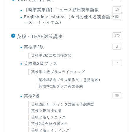
【時事英単語】ニュース頻出英単語帳
10
English in a minute （今日の使える英会話フレ
63
ーズ・イディオム）
173
英検・TEAP対策講座
英検準2級
2
英検準2級二次面接対策
英検準2級プラス
7
英検準２級プラスライティング
英検準2級プラス英作文（意見論述）
英検準2級プラス英文要約
英検2級
58
英検2級リーディング対策＆予想問題
英検２級面接対策
英検２級リスニング
英検2級合格必勝メモ
英検２級ライティング