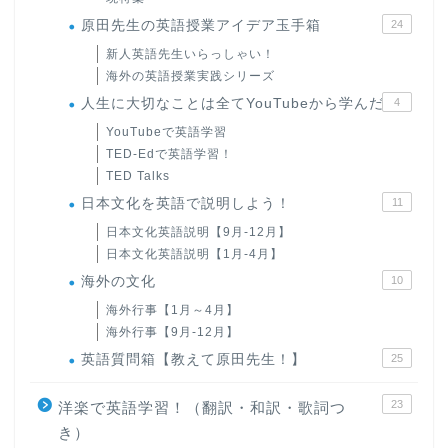
原田先生の英語授業アイデア玉手箱
24
新人英語先生いらっしゃい！
海外の英語授業実践シリーズ
人生に大切なことは全てYouTubeから学んだ
4
YouTubeで英語学習
TED-Edで英語学習！
TED Talks
日本文化を英語で説明しよう！
11
日本文化英語説明【9月-12月】
日本文化英語説明【1月-4月】
海外の文化
10
海外行事【1月～4月】
海外行事【9月-12月】
英語質問箱【教えて原田先生！】
25
23
洋楽で英語学習！（翻訳・和訳・歌詞つ
き）