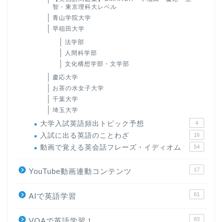
智・東京理科大レベル
青山学院大学
早稲田大学
法学部
人間科学部
文化構想学部・文学部
慶応大学
お茶の水女子大学
千葉大学
埼玉大学
大学入試英語頻出トピック予想
4
入試に出る英語のことわざ
16
動画で覚える英会話フレーズ・イディオム
54
17
YouTube動画連動コンテンツ
61
AIで英語学習
83
VOAで英語学習！