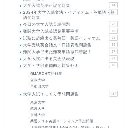
大学入試英語正誤問題集
14
2024年大学入試文法・イディオム・英単語・熟
15
語問題集
今日の大学入試英語問題
27
難関大学入試英語超重要事項
19
試験に超絶出る英熟語・英語イディオム
71
大学受験英会話文・口語表現問題集
35
難関大学で出た難英単語徹底暗記！
27
大学入試に出る英会話表現
29
大学・学部別傾向と対策ゼミ
18
GMARCH英語対策
立教大学
早稲田大学
大学入試そっくり予想問題集
117
東京大学
筑波大学
京都大学
共通テスト英語リーディング予想問題
【英熟語問題集】GMARCH・早稲田・慶応・上