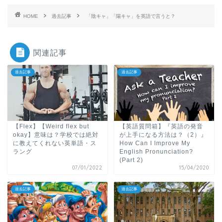
HOME
過去記事
「陰キャ」「陽キャ」を英語で言うと？
関連記事
過去記事
過去記事
【Flex】【Weird flex but
【英語質問箱】『英語の発音
okay】意味は？学校では絶対
が上手になる方法は？（2）』
に教えてくれない英単語・ス
How Can I Improve My
ラング
English Pronunciation?
(Part 2)
07/01/2022
15/04/2020
過去記事
過去記事