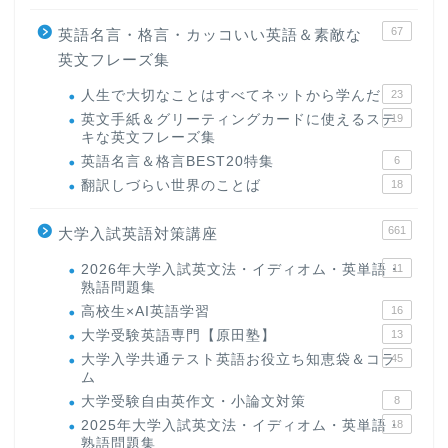
67
英語名言・格言・カッコいい英語＆素敵な
英文フレーズ集
人生で大切なことはすべてネットから学んだ
23
英文手紙＆グリーティングカードに使えるステ
19
キな英文フレーズ集
英語名言＆格言BEST20特集
6
翻訳しづらい世界のことば
18
661
大学入試英語対策講座
2026年大学入試英文法・イディオム・英単語・
11
熟語問題集
高校生×AI英語学習
16
大学受験英語専門【原田塾】
13
大学入学共通テスト英語お役立ち知恵袋＆コラ
45
ム
大学受験自由英作文・小論文対策
8
2025年大学入試英文法・イディオム・英単語・
18
熟語問題集