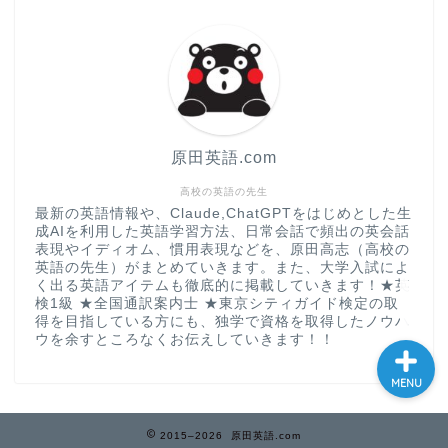
大学入試英語対策講座
英語名言・格言・カッコい
い英語＆素敵な英文フレー
ズ集
原田英語.com
過去記事
高校の英語の先生
最新の英語情報や、Claude,ChatGPTをはじめとした生
成AIを利用した英語学習方法、日常会話で頻出の英会話
CONTACT
表現やイディオム、慣用表現などを、原田高志（高校の
英語の先生）がまとめていきます。また、大学入試によ
く出る英語アイテムも徹底的に掲載していきます！★英
検1級 ★全国通訳案内士 ★東京シティガイド検定の取
得を目指している方にも、独学で資格を取得したノウハ
ウを余すところなくお伝えしていきます！！
MENU
2015–2026 原田英語.com