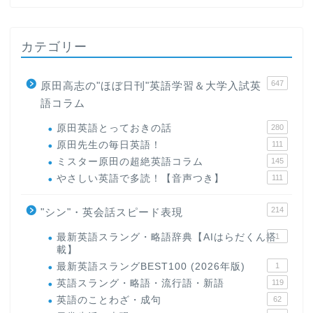
カテゴリー
647
原田高志の"ほぼ日刊"英語学習＆大学入試英
語コラム
原田英語とっておきの話
280
原田先生の毎日英語！
111
ミスター原田の超絶英語コラム
145
やさしい英語で多読！【音声つき】
111
214
"シン"・英会話スピード表現
最新英語スラング・略語辞典【AIはらだくん搭
1
載】
最新英語スラングBEST100 (2026年版)
1
英語スラング・略語・流行語・新語
119
英語のことわざ・成句
62