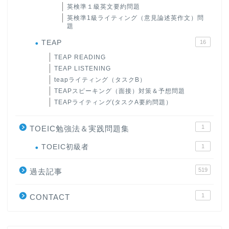
英検準１級英文要約問題
英検準1級ライティング（意見論述英作文）問
題
TEAP
16
TEAP READING
TEAP LISTENING
teapライティング（タスクB）
TEAPスピーキング（面接）対策＆予想問題
TEAPライティング(タスクA要約問題）
1
TOEIC勉強法＆実践問題集
ホーム
TOEIC初級者
1
519
過去記事
原田高志の”ほぼ日刊”英語
学習＆大学入試英語コラム
1
CONTACT
“シン”・英会話スピード表
現