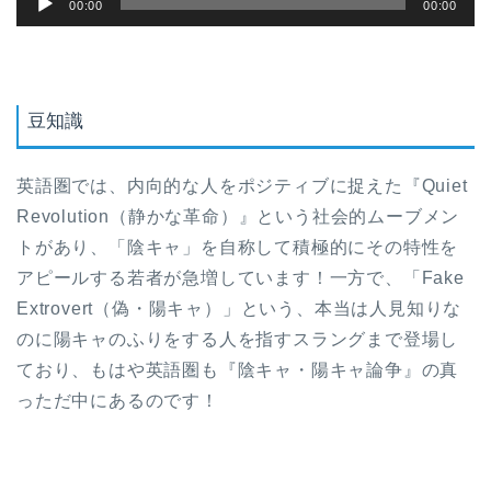
00:00
00:00
声
プ
レ
ー
豆知識
ヤ
ー
英語圏では、内向的な人をポジティブに捉えた『Quiet
Revolution（静かな革命）』という社会的ムーブメン
トがあり、「陰キャ」を自称して積極的にその特性を
アピールする若者が急増しています！一方で、「Fake
Extrovert（偽・陽キャ）」という、本当は人見知りな
のに陽キャのふりをする人を指すスラングまで登場し
ており、もはや英語圏も『陰キャ・陽キャ論争』の真
っただ中にあるのです！