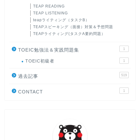
TEAP READING
TEAP LISTENING
teapライティング（タスクB）
TEAPスピーキング（面接）対策＆予想問題
TEAPライティング(タスクA要約問題）
1
TOEIC勉強法＆実践問題集
ホーム
TOEIC初級者
1
519
原田高志の”ほぼ日刊”英語
過去記事
学習＆大学入試英語コラム
1
CONTACT
“シン”・英会話スピード表
現
大学入試英語対策講座