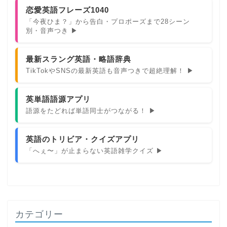
恋愛英語フレーズ1040
「今夜ひま？」から告白・プロポーズまで28シーン
別・音声つき ▶
最新スラング英語・略語辞典
TikTokやSNSの最新英語も音声つきで超絶理解！ ▶
英単語語源アプリ
語源をたどれば単語同士がつながる！ ▶
英語のトリビア・クイズアプリ
「へぇ〜」が止まらない英語雑学クイズ ▶
カテゴリー