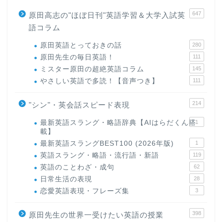
647
原田高志の"ほぼ日刊"英語学習＆大学入試英
語コラム
原田英語とっておきの話
280
原田先生の毎日英語！
111
ミスター原田の超絶英語コラム
145
やさしい英語で多読！【音声つき】
111
214
"シン"・英会話スピード表現
最新英語スラング・略語辞典【AIはらだくん搭
1
載】
最新英語スラングBEST100 (2026年版)
1
英語スラング・略語・流行語・新語
119
英語のことわざ・成句
62
日常生活の表現
28
恋愛英語表現・フレーズ集
3
398
原田先生の世界一受けたい英語の授業