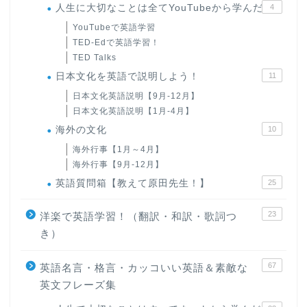
人生に大切なことは全てYouTubeから学んだ
4
YouTubeで英語学習
TED-Edで英語学習！
TED Talks
日本文化を英語で説明しよう！
11
日本文化英語説明【9月-12月】
日本文化英語説明【1月-4月】
海外の文化
10
海外行事【1月～4月】
海外行事【9月-12月】
英語質問箱【教えて原田先生！】
25
23
洋楽で英語学習！（翻訳・和訳・歌詞つ
き）
67
英語名言・格言・カッコいい英語＆素敵な
英文フレーズ集