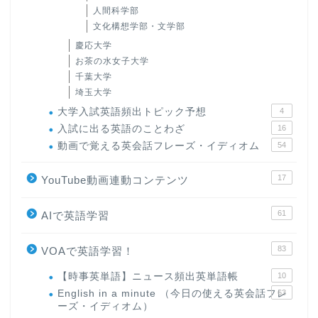
人間科学部
文化構想学部・文学部
慶応大学
お茶の水女子大学
千葉大学
埼玉大学
大学入試英語頻出トピック予想
4
入試に出る英語のことわざ
16
動画で覚える英会話フレーズ・イディオム
54
17
YouTube動画連動コンテンツ
61
AIで英語学習
83
VOAで英語学習！
【時事英単語】ニュース頻出英単語帳
10
English in a minute （今日の使える英会話フレ
63
ーズ・イディオム）