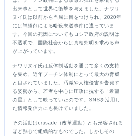
は、プーチン政権による政敵の弾圧を象徴する
出来事として世界に衝撃を与えました。ナワリ
ヌイ氏は以前から当局に目をつけられ、2020年
には神経剤による暗殺未遂事件に遭っていま
す。今回の死因についてもロシア政府の説明は
不透明で、国際社会からは真相究明を求める声
が上がっています。
ナワリヌイ氏は反体制活動を通じて多くの支持
を集め、近年プーチン体制にとって最大の脅威
と目されていました。汚職や人権侵害を告発す
る姿勢から、若者を中心に圧政に抗する「希望
の星」として映っていたのです。SNSを活用し
た情報発信力にも長けていました。
その活動はcrusade（改革運動）とも形容される
ほど熱心で組織的なものでした。しかしその