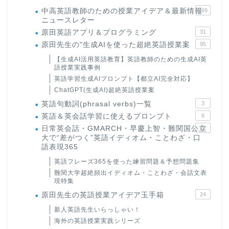
中高英語教師のための授業アイデア＆最新情報
169
ニュースレター
原田英語アプリ＆プログラミング
31
原田先生の"生成AIを使った超絶英語授業案
95
【生成AI活用英語教育】英語教師のための生成AI英
語授業実践事例
英語学習生成AIプロンプト【都立AI完全対応】
ChatGPT(生成AI)超絶英語授業案
英語句動詞(phrasal verbs)一覧
3
英語＆英会話学習に使えるプロンプト
6
日常英会話・GMARCH・早慶上智・難関国公立
22
大で“差がつく”英語イディオム・ことわざ・口
語表現365
英語フレーズ365を使った練習問題＆予想問題集
難関大学超絶頻出イディオム・ことわざ・会話文表
現特集
原田先生の英語授業アイデア玉手箱
24
新人英語先生いらっしゃい！
海外の英語授業実践シリーズ