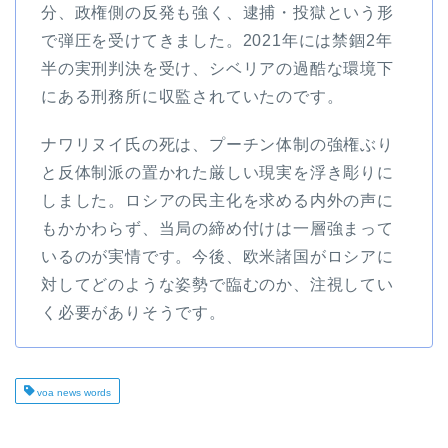
分、政権側の反発も強く、逮捕・投獄という形
で弾圧を受けてきました。2021年には禁錮2年
半の実刑判決を受け、シベリアの過酷な環境下
にある刑務所に収監されていたのです。
ナワリヌイ氏の死は、プーチン体制の強権ぶり
と反体制派の置かれた厳しい現実を浮き彫りに
しました。ロシアの民主化を求める内外の声に
もかかわらず、当局の締め付けは一層強まって
いるのが実情です。今後、欧米諸国がロシアに
対してどのような姿勢で臨むのか、注視してい
く必要がありそうです。
voa news words