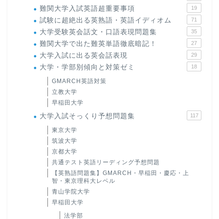
難関大学入試英語超重要事項
19
試験に超絶出る英熟語・英語イディオム
71
大学受験英会話文・口語表現問題集
35
難関大学で出た難英単語徹底暗記！
27
大学入試に出る英会話表現
29
大学・学部別傾向と対策ゼミ
18
GMARCH英語対策
立教大学
早稲田大学
大学入試そっくり予想問題集
117
東京大学
筑波大学
京都大学
共通テスト英語リーディング予想問題
【英熟語問題集】GMARCH・早稲田・慶応・上
智・東京理科大レベル
青山学院大学
早稲田大学
法学部