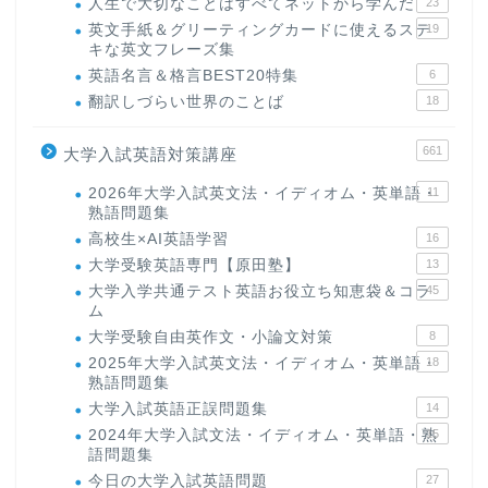
人生で大切なことはすべてネットから学んだ
23
英文手紙＆グリーティングカードに使えるステ
19
キな英文フレーズ集
英語名言＆格言BEST20特集
6
翻訳しづらい世界のことば
18
661
大学入試英語対策講座
2026年大学入試英文法・イディオム・英単語・
11
熟語問題集
高校生×AI英語学習
16
大学受験英語専門【原田塾】
13
大学入学共通テスト英語お役立ち知恵袋＆コラ
45
ム
大学受験自由英作文・小論文対策
8
2025年大学入試英文法・イディオム・英単語・
18
熟語問題集
大学入試英語正誤問題集
14
2024年大学入試文法・イディオム・英単語・熟
15
語問題集
今日の大学入試英語問題
27