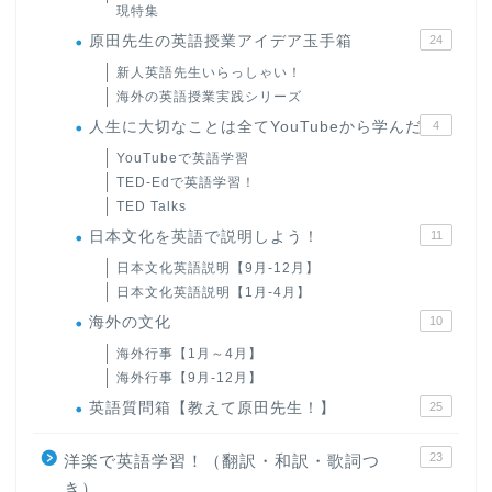
現特集
原田先生の英語授業アイデア玉手箱
24
新人英語先生いらっしゃい！
海外の英語授業実践シリーズ
人生に大切なことは全てYouTubeから学んだ
4
YouTubeで英語学習
TED-Edで英語学習！
TED Talks
日本文化を英語で説明しよう！
11
日本文化英語説明【9月-12月】
日本文化英語説明【1月-4月】
海外の文化
10
海外行事【1月～4月】
海外行事【9月-12月】
英語質問箱【教えて原田先生！】
25
23
洋楽で英語学習！（翻訳・和訳・歌詞つ
き）