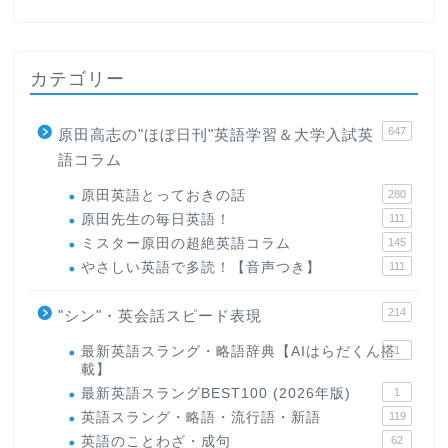
カテゴリー
647
原田高志の"ほぼ日刊"英語学習＆大学入試英
語コラム
原田英語とっておきの話
280
原田先生の毎日英語！
111
ミスター原田の超絶英語コラム
145
やさしい英語で多読！【音声つき】
111
214
"シン"・英会話スピード表現
最新英語スラング・略語辞典【AIはらだくん搭
1
載】
最新英語スラングBEST100 (2026年版)
1
英語スラング・略語・流行語・新語
119
英語のことわざ・成句
62