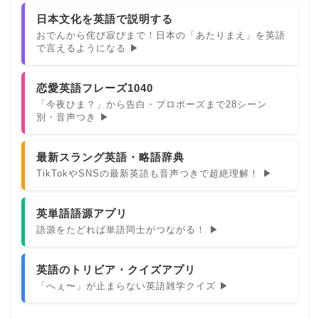
日本文化を英語で説明する
おでんから侘び寂びまで！日本の「あたりまえ」を英語
で言えるようになる ▶
恋愛英語フレーズ1040
「今夜ひま？」から告白・プロポーズまで28シーン
別・音声つき ▶
最新スラング英語・略語辞典
TikTokやSNSの最新英語も音声つきで超絶理解！ ▶
英単語語源アプリ
語源をたどれば単語同士がつながる！ ▶
英語のトリビア・クイズアプリ
「へぇ〜」が止まらない英語雑学クイズ ▶