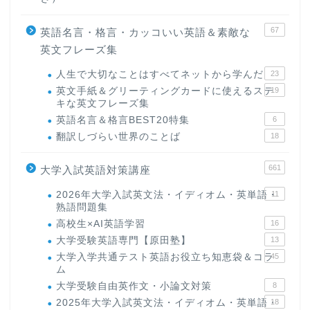
67
英語名言・格言・カッコいい英語＆素敵な
英文フレーズ集
人生で大切なことはすべてネットから学んだ
23
英文手紙＆グリーティングカードに使えるステ
19
キな英文フレーズ集
英語名言＆格言BEST20特集
6
翻訳しづらい世界のことば
18
661
大学入試英語対策講座
2026年大学入試英文法・イディオム・英単語・
11
熟語問題集
高校生×AI英語学習
16
大学受験英語専門【原田塾】
13
大学入学共通テスト英語お役立ち知恵袋＆コラ
45
ム
大学受験自由英作文・小論文対策
8
2025年大学入試英文法・イディオム・英単語・
18