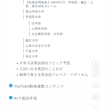
【英熟語問題集】GMARCH・早稲田・慶応・上
智・東京理科大レベル
青山学院大学
早稲田大学
法学部
人間科学部
文化構想学部・文学部
慶応大学
お茶の水女子大学
千葉大学
埼玉大学
大学入試英語頻出トピック予想
4
入試に出る英語のことわざ
16
動画で覚える英会話フレーズ・イディオム
54
17
YouTube動画連動コンテンツ
61
AIで英語学習