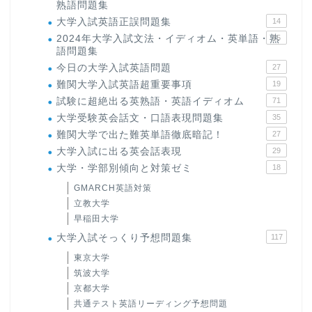
熟語問題集
大学入試英語正誤問題集
14
2024年大学入試文法・イディオム・英単語・熟
15
語問題集
今日の大学入試英語問題
27
難関大学入試英語超重要事項
19
試験に超絶出る英熟語・英語イディオム
71
大学受験英会話文・口語表現問題集
35
難関大学で出た難英単語徹底暗記！
27
大学入試に出る英会話表現
29
大学・学部別傾向と対策ゼミ
18
GMARCH英語対策
立教大学
早稲田大学
大学入試そっくり予想問題集
117
東京大学
筑波大学
京都大学
共通テスト英語リーディング予想問題