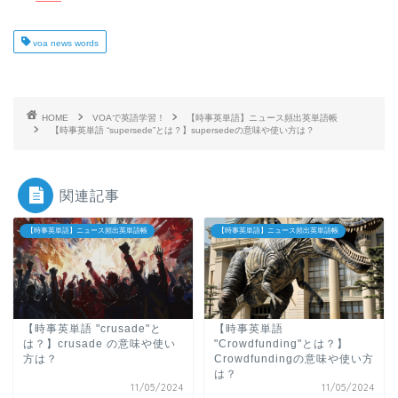
voa news words
HOME
VOAで英語学習！
【時事英単語】ニュース頻出英単語帳
【時事英単語 “supersede”とは？】supersedeの意味や使い方は？
関連記事
【時事英単語】ニュース頻出英単語帳
【時事英単語】ニュース頻出英単語帳
【時事英単語 "crusade"と
【時事英単語
は？】crusade の意味や使い
"Crowdfunding"とは？】
方は？
Crowdfundingの意味や使い方
は？
11/05/2024
11/05/2024