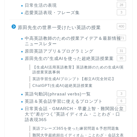
日常生活の表現
28
恋愛英語表現・フレーズ集
3
400
原田先生の世界一受けたい英語の授業
中高英語教師のための授業アイデア＆最新情報
171
ニュースレター
原田英語アプリ＆プログラミング
31
原田先生の"生成AIを使った超絶英語授業案
95
【生成AI活用英語教育】英語教師のための生成AI英
語授業実践事例
英語学習生成AIプロンプト【都立AI完全対応】
ChatGPT(生成AI)超絶英語授業案
英語句動詞(phrasal verbs)一覧
3
英語＆英会話学習に使えるプロンプト
6
日常英会話・GMARCH・早慶上智・難関国公立
22
大で“差がつく”英語イディオム・ことわざ・口
語表現365
英語フレーズ365を使った練習問題＆予想問題集
難関大学超絶頻出イディオム・ことわざ・会話文表