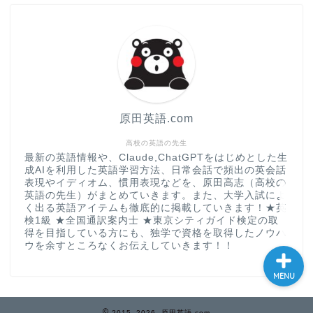
大学入試英語対策講座
英語名言・格言・カッコい
い英語＆素敵な英文フレー
ズ集
原田英語.com
過去記事
高校の英語の先生
最新の英語情報や、Claude,ChatGPTをはじめとした生
成AIを利用した英語学習方法、日常会話で頻出の英会話
CONTACT
表現やイディオム、慣用表現などを、原田高志（高校の
英語の先生）がまとめていきます。また、大学入試によ
く出る英語アイテムも徹底的に掲載していきます！★英
検1級 ★全国通訳案内士 ★東京シティガイド検定の取
得を目指している方にも、独学で資格を取得したノウハ
ウを余すところなくお伝えしていきます！！
MENU
2015–2026 原田英語.com