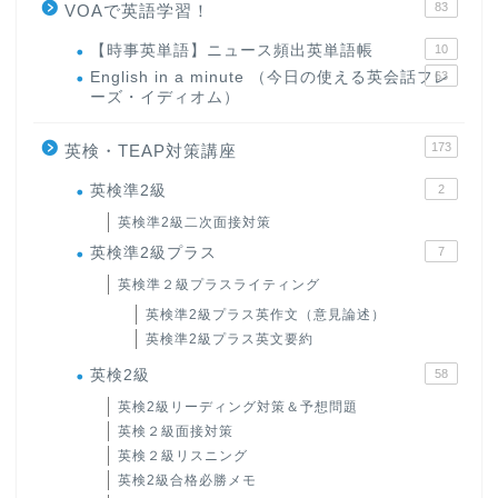
83
VOAで英語学習！
【時事英単語】ニュース頻出英単語帳
10
English in a minute （今日の使える英会話フレ
63
ーズ・イディオム）
173
英検・TEAP対策講座
英検準2級
2
英検準2級二次面接対策
英検準2級プラス
7
英検準２級プラスライティング
英検準2級プラス英作文（意見論述）
英検準2級プラス英文要約
英検2級
58
英検2級リーディング対策＆予想問題
英検２級面接対策
英検２級リスニング
英検2級合格必勝メモ