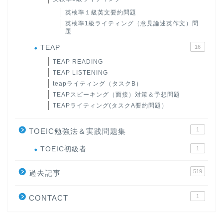
英検準１級英文要約問題
英検準1級ライティング（意見論述英作文）問
題
TEAP
16
TEAP READING
TEAP LISTENING
teapライティング（タスクB）
TEAPスピーキング（面接）対策＆予想問題
TEAPライティング(タスクA要約問題）
1
TOEIC勉強法＆実践問題集
ホーム
TOEIC初級者
1
519
原田高志の”ほぼ日刊”英語
過去記事
学習＆大学入試英語コラム
1
CONTACT
“シン”・英会話スピード表
現