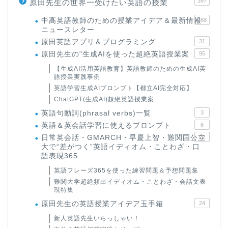
397
原田先生の世界一受けたい英語の授業
中高英語教師のための授業アイデア＆最新情報
168
ニュースレター
原田英語アプリ＆プログラミング
31
原田先生の"生成AIを使った超絶英語授業案
95
【生成AI活用英語教育】英語教師のための生成AI英
語授業実践事例
英語学習生成AIプロンプト【都立AI完全対応】
ChatGPT(生成AI)超絶英語授業案
英語句動詞(phrasal verbs)一覧
3
英語＆英会話学習に使えるプロンプト
6
日常英会話・GMARCH・早慶上智・難関国公立
22
大で“差がつく”英語イディオム・ことわざ・口
語表現365
英語フレーズ365を使った練習問題＆予想問題集
難関大学超絶頻出イディオム・ことわざ・会話文表
現特集
原田先生の英語授業アイデア玉手箱
24
新人英語先生いらっしゃい！