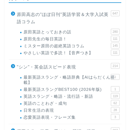
647
原田高志の"ほぼ日刊"英語学習＆大学入試英
語コラム
原田英語とっておきの話
280
原田先生の毎日英語！
111
ミスター原田の超絶英語コラム
145
やさしい英語で多読！【音声つき】
111
214
"シン"・英会話スピード表現
最新英語スラング・略語辞典【AIはらだくん搭
1
載】
最新英語スラングBEST100 (2026年版)
1
英語スラング・略語・流行語・新語
119
英語のことわざ・成句
62
日常生活の表現
28
恋愛英語表現・フレーズ集
3