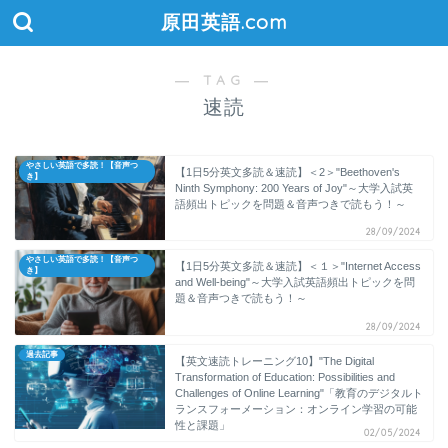
原田英語.com
― TAG ―
速読
やさしい英語で多読！【音声つ
【1日5分英文多読＆速読】＜2＞"Beethoven's
き】
Ninth Symphony: 200 Years of Joy"～大学入試英
語頻出トピックを問題＆音声つきで読もう！～
28/09/2024
やさしい英語で多読！【音声つ
【1日5分英文多読＆速読】＜１＞"Internet Access
き】
and Well-being"～大学入試英語頻出トピックを問
題＆音声つきで読もう！～
28/09/2024
過去記事
【英文速読トレーニング10】"The Digital
Transformation of Education: Possibilities and
Challenges of Online Learning"「教育のデジタルト
ランスフォーメーション：オンライン学習の可能
性と課題」
02/05/2024