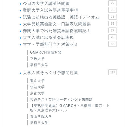
今日の大学入試英語問題
27
難関大学入試英語超重要事項
19
試験に超絶出る英熟語・英語イディオム
71
大学受験英会話文・口語表現問題集
35
難関大学で出た難英単語徹底暗記！
27
大学入試に出る英会話表現
29
大学・学部別傾向と対策ゼミ
18
GMARCH英語対策
立教大学
早稲田大学
大学入試そっくり予想問題集
117
東京大学
筑波大学
京都大学
共通テスト英語リーディング予想問題
【英熟語問題集】GMARCH・早稲田・慶応・上
智・東京理科大レベル
青山学院大学
早稲田大学