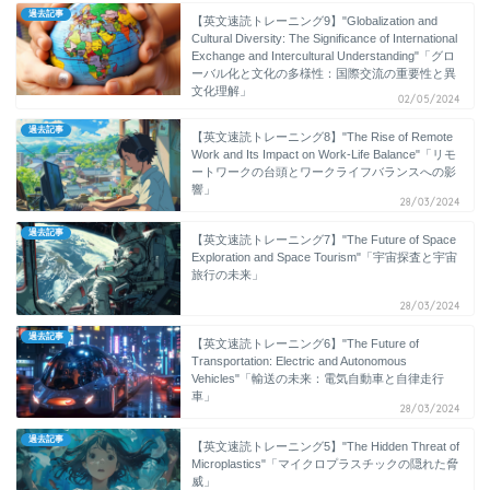
過去記事
【英文速読トレーニング9】"Globalization and
Cultural Diversity: The Significance of International
Exchange and Intercultural Understanding"「グロ
ーバル化と文化の多様性：国際交流の重要性と異
文化理解」
02/05/2024
過去記事
【英文速読トレーニング8】"The Rise of Remote
Work and Its Impact on Work-Life Balance"「リモ
ートワークの台頭とワークライフバランスへの影
響」
28/03/2024
過去記事
【英文速読トレーニング7】"The Future of Space
Exploration and Space Tourism"「宇宙探査と宇宙
旅行の未来」
28/03/2024
過去記事
【英文速読トレーニング6】"The Future of
Transportation: Electric and Autonomous
Vehicles"「輸送の未来：電気自動車と自律走行
車」
28/03/2024
過去記事
【英文速読トレーニング5】"The Hidden Threat of
Microplastics"「マイクロプラスチックの隠れた脅
威」