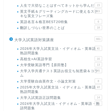
人生で大切なことはすべてネットから学んだ
23
英文手紙＆グリーティングカードに使えるステ
19
キな英文フレーズ集
英語名言＆格言BEST20特集
6
翻訳しづらい世界のことば
18
661
大学入試英語対策講座
2026年大学入試英文法・イディオム・英単語・
11
熟語問題集
高校生×AI英語学習
16
大学受験英語専門【原田塾】
13
大学入学共通テスト英語お役立ち知恵袋＆コラ
45
ム
大学受験自由英作文・小論文対策
8
2025年大学入試英文法・イディオム・英単語・
18
熟語問題集
大学入試英語正誤問題集
14
2024年大学入試文法・イディオム・英単語・熟
15
語問題集