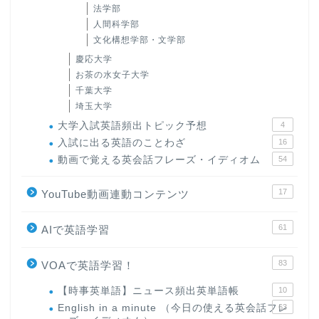
法学部
人間科学部
文化構想学部・文学部
慶応大学
お茶の水女子大学
千葉大学
埼玉大学
大学入試英語頻出トピック予想
4
入試に出る英語のことわざ
16
動画で覚える英会話フレーズ・イディオム
54
17
YouTube動画連動コンテンツ
61
AIで英語学習
83
VOAで英語学習！
【時事英単語】ニュース頻出英単語帳
10
English in a minute （今日の使える英会話フレ
63