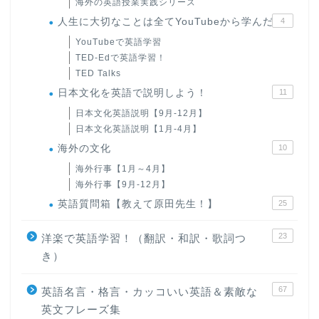
海外の英語授業実践シリーズ
人生に大切なことは全てYouTubeから学んだ
4
YouTubeで英語学習
TED-Edで英語学習！
TED Talks
日本文化を英語で説明しよう！
11
日本文化英語説明【9月-12月】
日本文化英語説明【1月-4月】
海外の文化
10
海外行事【1月～4月】
海外行事【9月-12月】
英語質問箱【教えて原田先生！】
25
23
洋楽で英語学習！（翻訳・和訳・歌詞つ
き）
67
英語名言・格言・カッコいい英語＆素敵な
英文フレーズ集