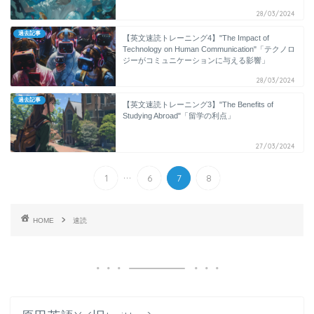
28/03/2024
過去記事
【英文速読トレーニング4】"The Impact of
Technology on Human Communication"「テクノロ
ジーがコミュニケーションに与える影響」
28/03/2024
過去記事
【英文速読トレーニング3】"The Benefits of
Studying Abroad"「留学の利点」
27/03/2024
...
1
6
7
8
HOME
速読