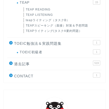
TEAP
15
TEAP READING
TEAP LISTENING
teapライティング（タスクB）
TEAPスピーキング（面接）対策＆予想問題
TEAPライティング(タスクA要約問題）
1
TOEIC勉強法＆実践問題集
ホーム
TOEIC初級者
1
519
過去記事
原田高志の”ほぼ日刊”英語
学習＆大学入試英語コラム
1
CONTACT
“シン”・英会話スピード表
現
大学入試英語対策講座