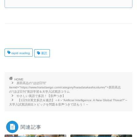
rapid reading
速読
HOME
原田高志の"ほぼ日刊"
itemid="https://www.haradaeigo.com/category/haradatakashicolumn/">原田高志
の"ほぼ日刊"英語学習＆大学入試英語コラム
やさしい英語で多読！【音声つき】
【1日5分英文多読＆速読】＜4＞”Artificial Intelligence: A New Global Threat?”～
大学入試英語頻出トピックを問題＆音声つきで読もう！～
関連記事