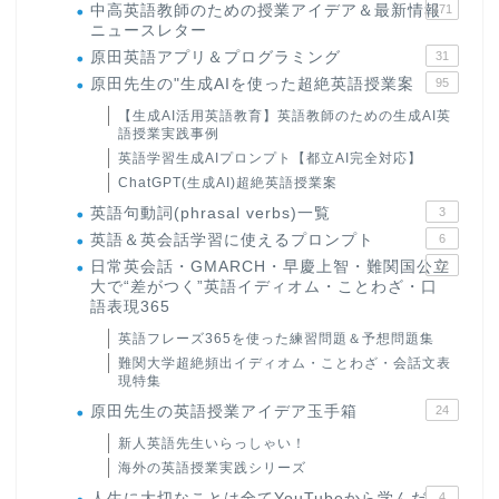
中高英語教師のための授業アイデア＆最新情報
171
ニュースレター
原田英語アプリ＆プログラミング
31
原田先生の"生成AIを使った超絶英語授業案
95
【生成AI活用英語教育】英語教師のための生成AI英
語授業実践事例
英語学習生成AIプロンプト【都立AI完全対応】
ChatGPT(生成AI)超絶英語授業案
英語句動詞(phrasal verbs)一覧
3
英語＆英会話学習に使えるプロンプト
6
日常英会話・GMARCH・早慶上智・難関国公立
22
大で“差がつく”英語イディオム・ことわざ・口
語表現365
英語フレーズ365を使った練習問題＆予想問題集
難関大学超絶頻出イディオム・ことわざ・会話文表
現特集
原田先生の英語授業アイデア玉手箱
24
新人英語先生いらっしゃい！
海外の英語授業実践シリーズ
人生に大切なことは全てYouTubeから学んだ
4