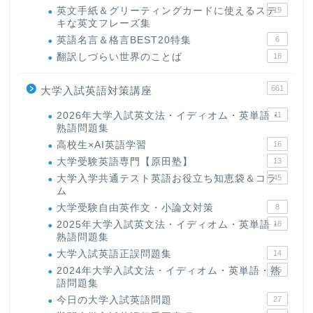
英文手紙＆グリーティングカードに使えるステ
19
キな英文フレーズ集
英語名言＆格言BEST20特集
6
翻訳しづらい世界のことば
18
661
大学入試英語対策講座
2026年大学入試英文法・イディオム・英単語・
11
熟語問題集
高校生×AI英語学習
16
大学受験英語専門【原田塾】
13
大学入学共通テスト英語お役立ち知恵袋＆コラ
45
ム
大学受験自由英作文・小論文対策
8
2025年大学入試英文法・イディオム・英単語・
18
熟語問題集
大学入試英語正誤問題集
14
2024年大学入試文法・イディオム・英単語・熟
15
語問題集
今日の大学入試英語問題
27