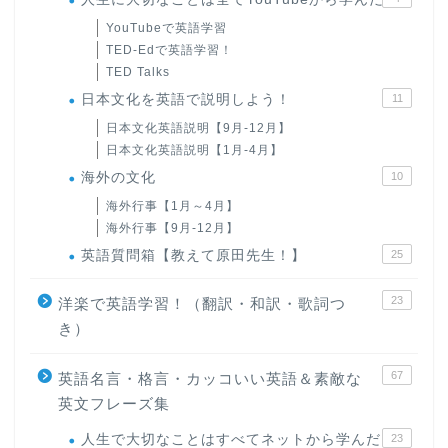
YouTubeで英語学習
TED-Edで英語学習！
TED Talks
日本文化を英語で説明しよう！
11
日本文化英語説明【9月-12月】
日本文化英語説明【1月-4月】
海外の文化
10
海外行事【1月～4月】
海外行事【9月-12月】
英語質問箱【教えて原田先生！】
25
23
洋楽で英語学習！（翻訳・和訳・歌詞つ
き）
67
英語名言・格言・カッコいい英語＆素敵な
英文フレーズ集
人生で大切なことはすべてネットから学んだ
23