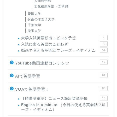
人間科学部
文化構想学部・文学部
慶応大学
お茶の水女子大学
千葉大学
埼玉大学
大学入試英語頻出トピック予想
4
入試に出る英語のことわざ
16
動画で覚える英会話フレーズ・イディオム
54
17
YouTube動画連動コンテンツ
61
AIで英語学習
83
VOAで英語学習！
【時事英単語】ニュース頻出英単語帳
10
English in a minute （今日の使える英会話フレ
63
ーズ・イディオム）