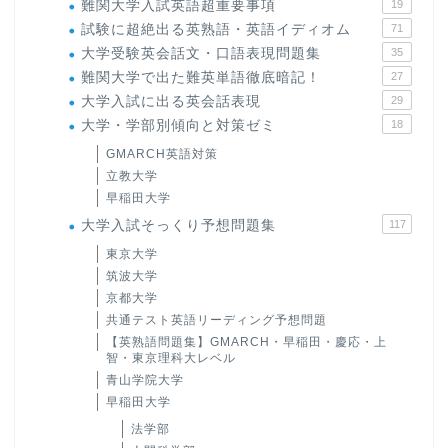
難関大学入試英語超重要事項
19
試験に超絶出る英熟語・英語イディオム
71
大学受験英会話文・口語表現問題集
35
難関大学で出た難英単語徹底暗記！
27
大学入試に出る英会話表現
29
大学・学部別傾向と対策ゼミ
18
GMARCH英語対策
立教大学
早稲田大学
大学入試そっくり予想問題集
117
東京大学
筑波大学
京都大学
共通テスト英語リーディング予想問題
【英熟語問題集】GMARCH・早稲田・慶応・上
智・東京理科大レベル
青山学院大学
早稲田大学
法学部