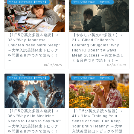
やさしい英語で多読！【音声つき】
やさしい英語で多読！【音声つき】
【1日5分英文多読＆速読】＜
【やさしい英文de多読！】＜
33＞"Why Japanese
21＞ Gifted Children's
Children Need More Sleep"
Learning Struggles: Why
～大学入試英語頻出トピック
High IQ Doesn't Always
を問題＆音声つきで読もう！
Mean Success ～英文を楽し
～
く＆音声つきで読もう！～
18/05/2025
02/09/2025
やさしい英語で多読！【音声つき】
やさしい英語で多読！【音声つき】
【1日5分英文多読＆速読】＜
【1日5分英文多読＆速読】＜
36＞"Why AI in Medicine
41＞"How Training Your
Needs to Learn to Say “No”"
Sense of Smell Can Keep
～大学入試英語頻出トピック
Your Brain Healthy" ～大学
を問題＆音声つきで読もう！
入試英語頻出トピックを問題