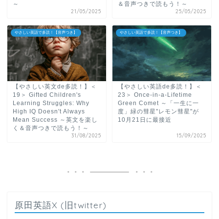
～
＆音声つきで読もう！～
21/05/2025
25/05/2025
やさしい英語で多読！【音声つき】
やさしい英語で多読！【音声つき】
【やさしい英文de多読！】＜
【やさしい英語de多読！】＜
19＞ Gifted Children's
23＞ Once-in-a-Lifetime
Learning Struggles: Why
Green Comet ～「一生に一
High IQ Doesn't Always
度」緑の彗星"レモン彗星"が
Mean Success ～英文を楽し
10月21日に最接近
く＆音声つきで読もう！～
31/08/2025
15/09/2025
原田英語X (旧twitter)