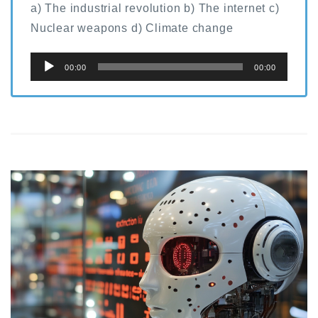
a) The industrial revolution b) The internet c)
Nuclear weapons d) Climate change
音
00:00
00:00
声
プ
レ
ー
ヤ
ー