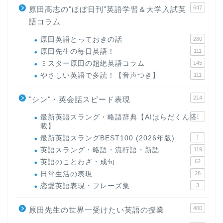
647
原田高志の"ほぼ日刊"英語学習＆大学入試英
語コラム
原田英語とっておきの話
280
原田先生の毎日英語！
111
ミスター原田の超絶英語コラム
145
やさしい英語で多読！【音声つき】
111
214
"シン"・英会話スピード表現
最新英語スラング・略語辞典【AIはらだくん搭
1
載】
最新英語スラングBEST100 (2026年版)
1
英語スラング・略語・流行語・新語
119
英語のことわざ・成句
62
日常生活の表現
28
恋愛英語表現・フレーズ集
3
400
原田先生の世界一受けたい英語の授業