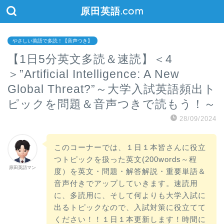
原田英語.com
やさしい英語で多読！【音声つき】
【1日5分英文多読＆速読】＜4
＞”Artificial Intelligence: A New
Global Threat?”～大学入試英語頻出ト
ピックを問題＆音声つきで読もう！～
28/09/2024
このコーナーでは、１日１本皆さんに役立
つトピックを扱った英文(200words～程
原田英語マン
度）を英文・問題・解答解説・重要単語＆
音声付きでアップしていきます。速読用
に、多読用に、そして何よりも大学入試に
出るトピックなので、入試対策に役立てて
ください！！１日１本更新します！時間に