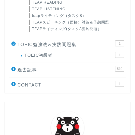
TEAP READING
TEAP LISTENING
teapライティング（タスクB）
TEAPスピーキング（面接）対策＆予想問題
TEAPライティング(タスクA要約問題）
1
TOEIC勉強法＆実践問題集
ホーム
TOEIC初級者
1
519
原田高志の”ほぼ日刊”英語
過去記事
学習＆大学入試英語コラム
1
CONTACT
“シン”・英会話スピード表
現
大学入試英語対策講座
英語名言・格言・カッコい