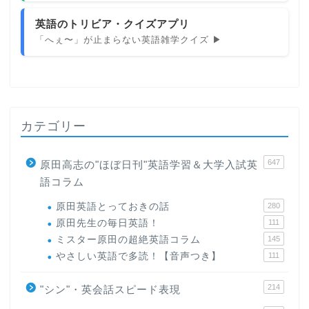
英語のトリビア・クイズアプリ
「へぇ〜」が止まらない英語雑学クイズ ▶
カテゴリー
647
原田高志の"ほぼ日刊"英語学習＆大学入試英
語コラム
原田英語とっておきの話
280
原田先生の毎日英語！
111
ミスター原田の超絶英語コラム
145
やさしい英語で多読！【音声つき】
111
214
"シン"・英会話スピード表現