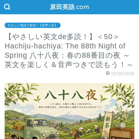
原田英語.com
やさしい英語で多読！【音声つき】
【やさしい英文de多読！】＜50＞
Hachiju-hachiya: The 88th Night of
Spring 八十八夜：春の88番目の夜 ～
英文を楽しく＆音声つきで読もう！～
02/05/2026