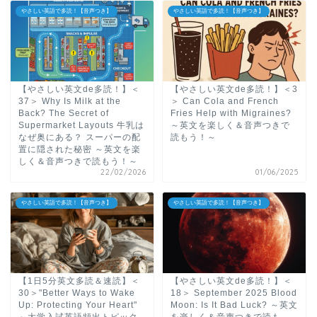
やさしい英語で多読！【音声つき】
やさしい英語で多読！【音声つき】
【やさしい英文de多読！】＜
【やさしい英文de多読！】＜3
37＞ Why Is Milk at the
＞ Can Cola and French
Back? The Secret of
Fries Help with Migraines?
Supermarket Layouts 牛乳は
～英文を楽しく＆音声つきで
なぜ奥にある？ スーパーの配
読もう！～
置に隠された秘密 ～英文を楽
しく＆音声つきで読もう！～
22/02/2026
01/06/2025
やさしい英語で多読！【音声つき】
やさしい英語で多読！【音声つき】
【1日5分英文多読＆速読】＜
【やさしい英文de多読！】＜
30＞"Better Ways to Wake
18＞ September 2025 Blood
Up: Protecting Your Heart"
Moon: Is It Bad Luck? ～英文
～大学入試英語頻出トピック
を楽しく＆音声つきで読も