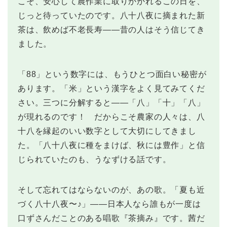
こそ、安心して農作業に取りかかれるこの日を、
じっと待っていたのです。八十八夜に摘まれた新
茶は、飲めば不老長寿——昔の人はそう信じてき
ました。
「88」という数字には、もうひとつ面白い秘密が
あります。「米」という漢字をよく見てみてくだ
さい。三つに分解すると——「八」「十」「八」
が現れるのです！ だからこそ農家の人々は、八
十八を縁起のいい数字として大切にしてきまし
た。「八十八夜に種をまけば、秋には豊作」と信
じられていたのも、うなずける話です。
そして忘れてはならないのが、あの歌。「夏も近
づく八十八夜〜♪」——日本人なら誰もが一度は
口ずさんだことのある唱歌『茶摘み』です。茜だ