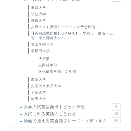
東京大学
筑波大学
京都大学
共通テスト英語リーディング予想問題
【英熟語問題集】GMARCH・早稲田・慶応・上
智・東京理科大レベル
青山学院大学
早稲田大学
法学部
人間科学部
文化構想学部・文学部
慶応大学
お茶の水女子大学
千葉大学
埼玉大学
大学入試英語頻出トピック予想
4
入試に出る英語のことわざ
16
動画で覚える英会話フレーズ・イディオム
54