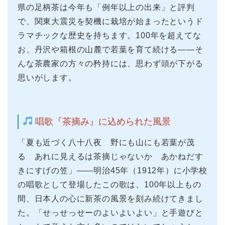
県の足柄茶は今年も「例年以上の出来」と評判
で、関東大震災を契機に栽培が始まったというド
ラマチックな歴史を持ちます。100年を超えてな
お、丹沢や箱根の山麓で若葉を育て続ける——そ
んな茶農家の方々の矜持には、思わず頭が下がる
思いがします。
唱歌『茶摘み』に込められた風景
「夏も近づく八十八夜 野にも山にも若葉が茂
る あれに見えるは茶摘じゃないか あかねだす
きにすげの笠」——明治45年（1912年）に小学校
の唱歌として登場したこの歌は、100年以上もの
間、日本人の心に新茶の風景を刻み続けてきまし
た。「せっせっせーのよいよいよい」と手遊びと