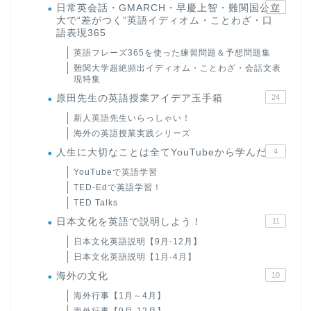
日常英会話・GMARCH・早慶上智・難関国公立
22
大で“差がつく”英語イディオム・ことわざ・口
語表現365
英語フレーズ365を使った練習問題＆予想問題集
難関大学超絶頻出イディオム・ことわざ・会話文表
現特集
原田先生の英語授業アイデア玉手箱
24
新人英語先生いらっしゃい！
海外の英語授業実践シリーズ
人生に大切なことは全てYouTubeから学んだ
4
YouTubeで英語学習
TED-Edで英語学習！
TED Talks
日本文化を英語で説明しよう！
11
日本文化英語説明【9月-12月】
日本文化英語説明【1月-4月】
海外の文化
10
海外行事【1月～4月】
海外行事【9月-12月】