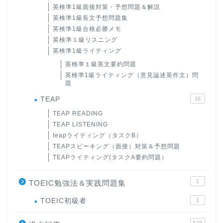
英検準1級面接対策・予想問題＆解説
英検準1級長文予想問題集
英検準1級合格必勝メモ
英検準１級リスニング
英検準1級ライティング
英検準１級英文要約問題
英検準1級ライティング（意見論述英作文）問
題
TEAP
16
TEAP READING
TEAP LISTENING
ホーム
teapライティング（タスクB）
TEAPスピーキング（面接）対策＆予想問題
TEAPライティング(タスクA要約問題）
原田高志の”ほぼ日刊”英語
学習＆大学入試英語コラム
1
TOEIC勉強法＆実践問題集
“シン”・英会話スピード表
TOEIC初級者
1
現
519