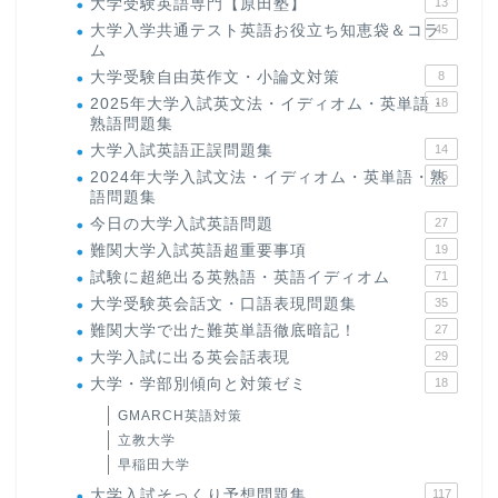
大学受験英語専門【原田塾】
13
大学入学共通テスト英語お役立ち知恵袋＆コラ
45
ム
大学受験自由英作文・小論文対策
8
2025年大学入試英文法・イディオム・英単語・
18
熟語問題集
大学入試英語正誤問題集
14
2024年大学入試文法・イディオム・英単語・熟
15
語問題集
今日の大学入試英語問題
27
難関大学入試英語超重要事項
19
試験に超絶出る英熟語・英語イディオム
71
大学受験英会話文・口語表現問題集
35
難関大学で出た難英単語徹底暗記！
27
大学入試に出る英会話表現
29
大学・学部別傾向と対策ゼミ
18
GMARCH英語対策
立教大学
早稲田大学
大学入試そっくり予想問題集
117