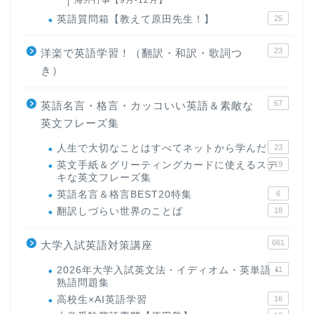
英語質問箱【教えて原田先生！】
25
23
洋楽で英語学習！（翻訳・和訳・歌詞つ
き）
67
英語名言・格言・カッコいい英語＆素敵な
英文フレーズ集
人生で大切なことはすべてネットから学んだ
23
英文手紙＆グリーティングカードに使えるステ
19
キな英文フレーズ集
英語名言＆格言BEST20特集
6
翻訳しづらい世界のことば
18
661
大学入試英語対策講座
2026年大学入試英文法・イディオム・英単語・
11
熟語問題集
高校生×AI英語学習
16