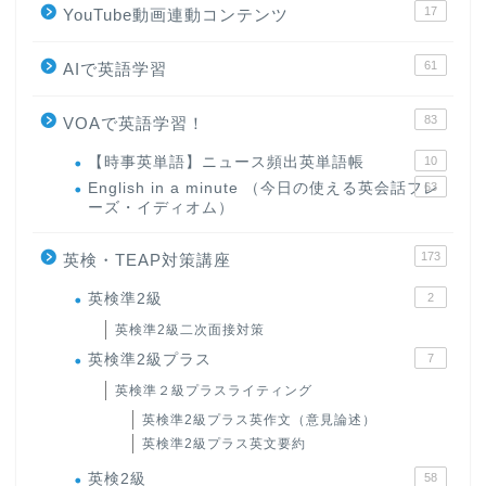
17
YouTube動画連動コンテンツ
61
AIで英語学習
83
VOAで英語学習！
【時事英単語】ニュース頻出英単語帳
10
English in a minute （今日の使える英会話フレ
63
ーズ・イディオム）
173
英検・TEAP対策講座
英検準2級
2
英検準2級二次面接対策
英検準2級プラス
7
英検準２級プラスライティング
英検準2級プラス英作文（意見論述）
英検準2級プラス英文要約
英検2級
58