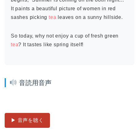
It paints a beautiful picture of women in red
sashes picking
tea
leaves on a sunny hillside.
So today, why not enjoy a cup of fresh green
tea
? It tastes like spring itself!
音読用音声
▶ 音声を聴く