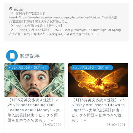
HOME
原田高志の"ほぼ日刊"
itemid="https://www.haradaeigo.com/category/haradatakashicolumn/">原田高志
の"ほぼ日刊"英語学習＆大学入試英語コラム
やさしい英語で多読！【音声つき】
【やさしい英文de多読！】＜50＞ Hachiju-hachiya: The 88th Night of Spring
八十八夜：春の88番目の夜 ～英文を楽しく＆音声つきで読もう！～
関連記事
やさしい英語で多読！【音声つき】
やさしい英語で多読！【音声つき】
【1日5分英文多読＆速読】＜
【1日5分英文多読＆速読】＜5
25＞"Understanding Our
＞"Why Are Insects Drawn to
Feelings About Money" ～大
Light?"～大学入試英語頻出ト
学入試英語頻出トピックを問
ピックを問題＆音声つきで読
題＆音声つきで読もう！～
もう！～
23/03/2025
28/09/2024