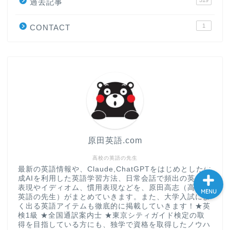
過去記事
大学入試英語対策講座
1
CONTACT
英語名言・格言・カッコい
い英語＆素敵な英文フレー
ズ集
過去記事
CONTACT
原田英語.com
高校の英語の先生
最新の英語情報や、Claude,ChatGPTをはじめとした生
成AIを利用した英語学習方法、日常会話で頻出の英会話
表現やイディオム、慣用表現などを、原田高志（高校の
MENU
英語の先生）がまとめていきます。また、大学入試によ
く出る英語アイテムも徹底的に掲載していきます！★英
検1級 ★全国通訳案内士 ★東京シティガイド検定の取
得を目指している方にも、独学で資格を取得したノウハ