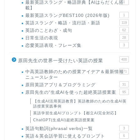
最新英語スラング・略語辞典【AIはらだくん搭
1
載】
最新英語スラングBEST100 (2026年版)
1
英語スラング・略語・流行語・新語
119
英語のことわざ・成句
62
日常生活の表現
28
恋愛英語表現・フレーズ集
3
400
原田先生の世界一受けたい英語の授業
中高英語教師のための授業アイデア＆最新情報
171
ニュースレター
原田英語アプリ＆プログラミング
31
原田先生の"生成AIを使った超絶英語授業案
95
【生成AI活用英語教育】英語教師のための生成AI英
語授業実践事例
英語学習生成AIプロンプト【都立AI完全対応】
ChatGPT(生成AI)超絶英語授業案
英語句動詞(phrasal verbs)一覧
3
英語＆英会話学習に使えるプロンプト
6