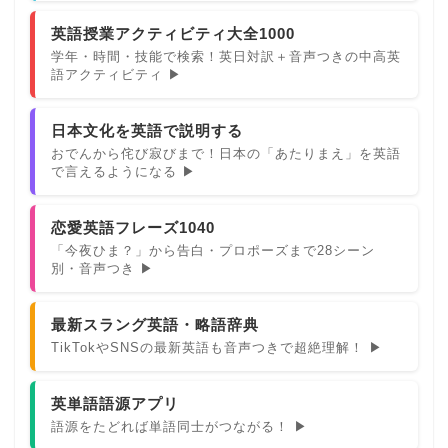
英語授業アクティビティ大全1000
学年・時間・技能で検索！英日対訳＋音声つきの中高英
語アクティビティ ▶
日本文化を英語で説明する
おでんから侘び寂びまで！日本の「あたりまえ」を英語
で言えるようになる ▶
恋愛英語フレーズ1040
「今夜ひま？」から告白・プロポーズまで28シーン
別・音声つき ▶
最新スラング英語・略語辞典
TikTokやSNSの最新英語も音声つきで超絶理解！ ▶
英単語語源アプリ
語源をたどれば単語同士がつながる！ ▶