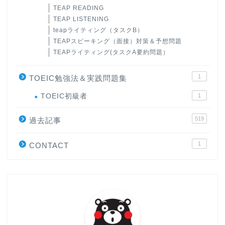
TEAP READING
TEAP LISTENING
teapライティング（タスクB）
TEAPスピーキング（面接）対策＆予想問題
TEAPライティング(タスクA要約問題）
1
TOEIC勉強法＆実践問題集
ホーム
TOEIC初級者
1
519
原田高志の”ほぼ日刊”英語
過去記事
学習＆大学入試英語コラム
1
CONTACT
“シン”・英会話スピード表
現
大学入試英語対策講座