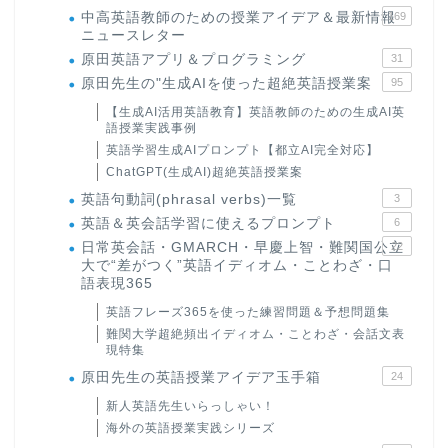
中高英語教師のための授業アイデア＆最新情報
169
ニュースレター
原田英語アプリ＆プログラミング
31
原田先生の"生成AIを使った超絶英語授業案
95
【生成AI活用英語教育】英語教師のための生成AI英
語授業実践事例
英語学習生成AIプロンプト【都立AI完全対応】
ChatGPT(生成AI)超絶英語授業案
英語句動詞(phrasal verbs)一覧
3
英語＆英会話学習に使えるプロンプト
6
日常英会話・GMARCH・早慶上智・難関国公立
22
大で“差がつく”英語イディオム・ことわざ・口
語表現365
英語フレーズ365を使った練習問題＆予想問題集
難関大学超絶頻出イディオム・ことわざ・会話文表
現特集
原田先生の英語授業アイデア玉手箱
24
新人英語先生いらっしゃい！
海外の英語授業実践シリーズ