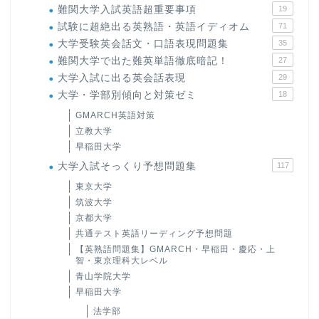
難関大学入試英語超重要事項
19
試験に超絶出る英熟語・英語イディオム
71
大学受験英会話文・口語表現問題集
35
難関大学で出た難英単語徹底暗記！
27
大学入試に出る英会話表現
29
大学・学部別傾向と対策ゼミ
18
GMARCH英語対策
立教大学
早稲田大学
大学入試そっくり予想問題集
117
東京大学
筑波大学
京都大学
共通テスト英語リーディング予想問題
【英熟語問題集】GMARCH・早稲田・慶応・上
智・東京理科大レベル
青山学院大学
早稲田大学
法学部