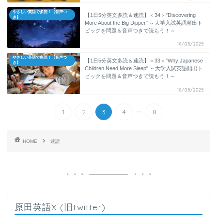
やさしい英語で多読！【音声つ
【1日5分英文多読＆速読】＜34＞"Discovering
き】
More About the Big Dipper" ～大学入試英語頻出ト
ピックを問題＆音声つきで読もう！～
18/05/2025
やさしい英語で多読！【音声つ
【1日5分英文多読＆速読】＜33＞"Why Japanese
き】
Children Need More Sleep" ～大学入試英語頻出ト
ピックを問題＆音声つきで読もう！～
18/05/2025
...
1
2
3
4
8
HOME
速読
原田英語X (旧twitter)