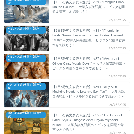
やさしい英語で多読！【音声つ
【1日5分英文多読＆速読】＜39＞"Penguin Poop
き】
Makes Clouds" ～大学入試英語頻出トピックを問
題＆音声つきで読もう！～
23/05/2025
やさしい英語で多読！【音声つ
【1日5分英文多読＆速読】＜38＞"Friendship
き】
Beats Genes: Lessons from an 80-Year Harvard
Study" ～大学入試英語頻出トピックを問題＆音声
つきで読もう！～
23/05/2025
やさしい英語で多読！【音声つ
【1日5分英文多読＆速読】＜37＞"Mystery of
き】
Ginger Cats: Mostly Boys!" ～大学入試英語頻出ト
ピックを問題＆音声つきで読もう！～
22/05/2025
やさしい英語で多読！【音声つ
【1日5分英文多読＆速読】＜36＞"Why AI in
き】
Medicine Needs to Learn to Say “No”" ～大学入試
英語頻出トピックを問題＆音声つきで読もう！～
21/05/2025
やさしい英語で多読！【音声つ
【1日5分英文多読＆速読】＜35＞"The Limits of
き】
Ghibli-Style AI Images: What Hayao Miyazaki
Knows" ～大学入試英語頻出トピックを問題＆音
声つきで読もう！～
20/05/2025