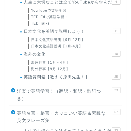
人生に大切なことは全てYouTubeから学んだ
4
YouTubeで英語学習
TED-Edで英語学習！
TED Talks
日本文化を英語で説明しよう！
11
日本文化英語説明【9月-12月】
日本文化英語説明【1月-4月】
海外の文化
10
海外行事【1月～4月】
海外行事【9月-12月】
英語質問箱【教えて原田先生！】
25
23
洋楽で英語学習！（翻訳・和訳・歌詞つ
き）
67
英語名言・格言・カッコいい英語＆素敵な
英文フレーズ集
人生で大切なことはすべてネットから学んだ
23