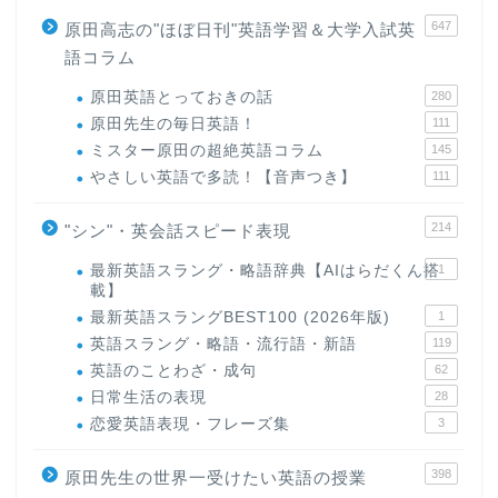
647
原田高志の"ほぼ日刊"英語学習＆大学入試英
語コラム
原田英語とっておきの話
280
原田先生の毎日英語！
111
ミスター原田の超絶英語コラム
145
やさしい英語で多読！【音声つき】
111
214
"シン"・英会話スピード表現
最新英語スラング・略語辞典【AIはらだくん搭
1
載】
最新英語スラングBEST100 (2026年版)
1
英語スラング・略語・流行語・新語
119
英語のことわざ・成句
62
日常生活の表現
28
恋愛英語表現・フレーズ集
3
398
原田先生の世界一受けたい英語の授業