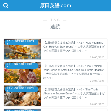
原田英語.com
― TAG ―
速読
やさしい英語で多読！【音声つ
【1日5分英文多読＆速読】＜42＞"How Vitamin D
き】
Can Help Us Stay Young" ～大学入試英語頻出トピ
ックを問題＆音声つきで読もう！～
25/05/2025
やさしい英語で多読！【音声つ
【1日5分英文多読＆速読】＜41＞"How Training
き】
Your Sense of Smell Can Keep Your Brain Healthy"
～大学入試英語頻出トピックを問題＆音声つきで
読もう！～
25/05/2025
やさしい英語で多読！【音声つ
【1日5分英文多読＆速読】＜40＞"The Truth
き】
About the Snooze Button" ～大学入試英語頻出トピ
ックを問題＆音声つきで読もう！～
24/05/2025