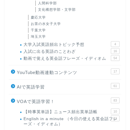
人間科学部
文化構想学部・文学部
慶応大学
お茶の水女子大学
千葉大学
埼玉大学
大学入試英語頻出トピック予想
4
入試に出る英語のことわざ
16
動画で覚える英会話フレーズ・イディオム
54
17
YouTube動画連動コンテンツ
61
AIで英語学習
83
VOAで英語学習！
【時事英単語】ニュース頻出英単語帳
10
English in a minute （今日の使える英会話フレ
63
ーズ・イディオム）