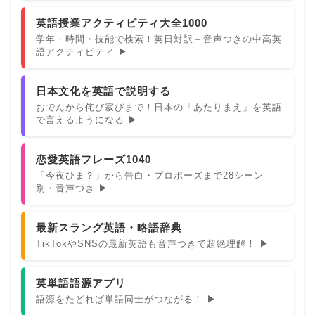
英語授業アクティビティ大全1000
学年・時間・技能で検索！英日対訳＋音声つきの中高英
語アクティビティ ▶
日本文化を英語で説明する
おでんから侘び寂びまで！日本の「あたりまえ」を英語
で言えるようになる ▶
恋愛英語フレーズ1040
「今夜ひま？」から告白・プロポーズまで28シーン
別・音声つき ▶
最新スラング英語・略語辞典
TikTokやSNSの最新英語も音声つきで超絶理解！ ▶
英単語語源アプリ
語源をたどれば単語同士がつながる！ ▶