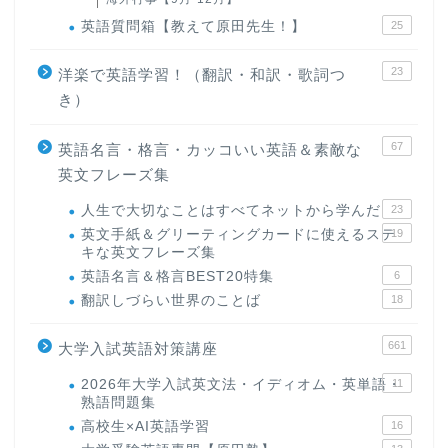
英語質問箱【教えて原田先生！】
25
23
洋楽で英語学習！（翻訳・和訳・歌詞つ
き）
67
英語名言・格言・カッコいい英語＆素敵な
英文フレーズ集
人生で大切なことはすべてネットから学んだ
23
英文手紙＆グリーティングカードに使えるステ
19
キな英文フレーズ集
英語名言＆格言BEST20特集
6
翻訳しづらい世界のことば
18
661
大学入試英語対策講座
2026年大学入試英文法・イディオム・英単語・
11
熟語問題集
高校生×AI英語学習
16