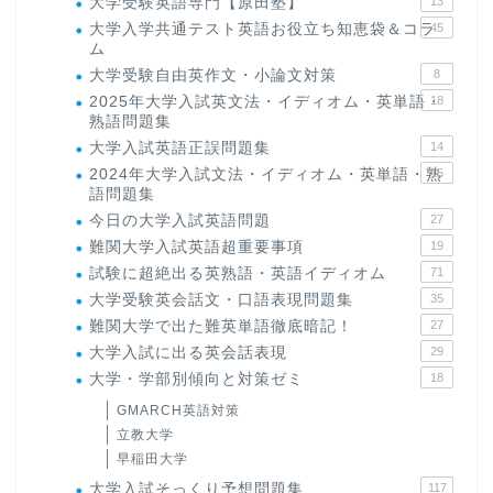
大学受験英語専門【原田塾】
13
大学入学共通テスト英語お役立ち知恵袋＆コラ
45
ム
大学受験自由英作文・小論文対策
8
2025年大学入試英文法・イディオム・英単語・
18
熟語問題集
大学入試英語正誤問題集
14
2024年大学入試文法・イディオム・英単語・熟
15
語問題集
今日の大学入試英語問題
27
難関大学入試英語超重要事項
19
試験に超絶出る英熟語・英語イディオム
71
大学受験英会話文・口語表現問題集
35
難関大学で出た難英単語徹底暗記！
27
大学入試に出る英会話表現
29
大学・学部別傾向と対策ゼミ
18
GMARCH英語対策
立教大学
早稲田大学
大学入試そっくり予想問題集
117