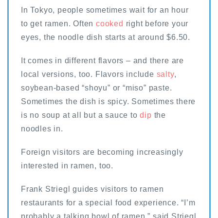
In Tokyo, people sometimes wait for an hour
to get ramen. Often
cooked
right before your
eyes, the noodle dish starts at around $6.50.
It comes in different flavors – and there are
local versions, too. Flavors include
salty
,
soybean-based “shoyu” or “miso” paste.
Sometimes the dish is spicy. Sometimes there
is no soup at all but a sauce to
dip
the
noodles in.
Foreign visitors are becoming increasingly
interested in ramen, too.
Frank Striegl guides visitors to ramen
restaurants for a special food experience. “I’m
probably a talking bowl of ramen,” said Striegl