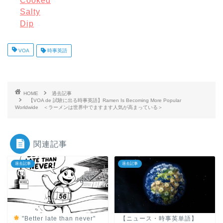
Cooked
Salty
Dip
VOA
時事英語
HOME
過去記事
【VOA de 試験に出る時事英語】Ramen Is Becoming More Popular
Worldwide ＜ラーメンは世界中でますます人気が高まっている＞
関連記事
過去記事
過去記事
"Better late than never"
【ニュース・時事英単語】