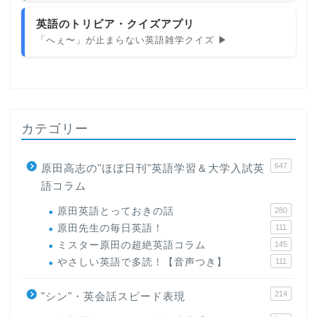
英語のトリビア・クイズアプリ
「へぇ〜」が止まらない英語雑学クイズ ▶
カテゴリー
647
原田高志の"ほぼ日刊"英語学習＆大学入試英
語コラム
原田英語とっておきの話
280
原田先生の毎日英語！
111
ミスター原田の超絶英語コラム
145
やさしい英語で多読！【音声つき】
111
214
"シン"・英会話スピード表現