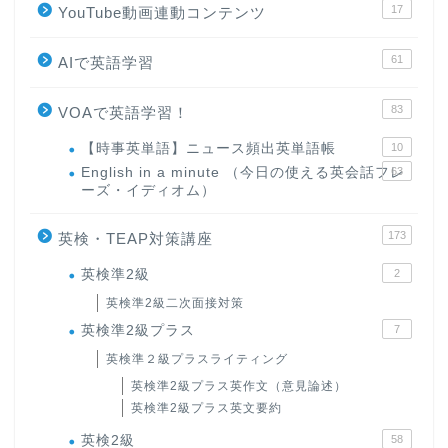
17
YouTube動画連動コンテンツ
61
AIで英語学習
83
VOAで英語学習！
【時事英単語】ニュース頻出英単語帳
10
English in a minute （今日の使える英会話フレ
63
ーズ・イディオム）
173
英検・TEAP対策講座
英検準2級
2
英検準2級二次面接対策
英検準2級プラス
7
英検準２級プラスライティング
英検準2級プラス英作文（意見論述）
英検準2級プラス英文要約
英検2級
58