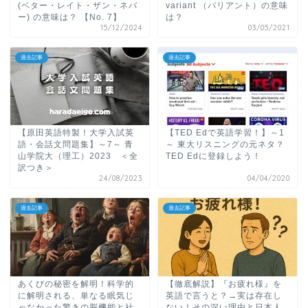
(ベター・レイト・ザン・ネバ
variant （バリアント）の意味
ー) の意味は？ 【No. 7】
は？
15/12/2024
03/05/2021
過去記事
過去記事
【原田英語特製！大学入試英
【TED Edで英語学習！】～1
語・会話文問題集】～7～ 青
～ 東大リスニングの元ネタ？
山学院大（理工）2023 ＜全
TED Edに登録しよう！
訳つき＞
24/08/2023
04/04/2020
過去記事
過去記事
あくびの秘密を解明！科学的
【徹底解説】『お疲れ様』を
に解明される、単なる眠気じ
英語で言うと？→実は存在し
ゃなかった驚きの脳機能と社
ない！その深い理由と日本人