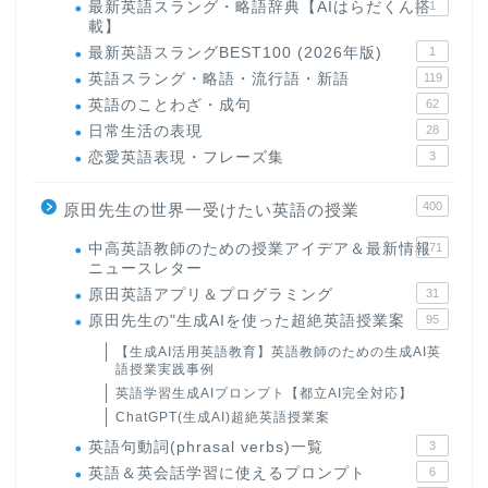
最新英語スラング・略語辞典【AIはらだくん搭
1
載】
最新英語スラングBEST100 (2026年版)
1
英語スラング・略語・流行語・新語
119
英語のことわざ・成句
62
日常生活の表現
28
恋愛英語表現・フレーズ集
3
400
原田先生の世界一受けたい英語の授業
中高英語教師のための授業アイデア＆最新情報
171
ニュースレター
原田英語アプリ＆プログラミング
31
原田先生の"生成AIを使った超絶英語授業案
95
【生成AI活用英語教育】英語教師のための生成AI英
語授業実践事例
英語学習生成AIプロンプト【都立AI完全対応】
ChatGPT(生成AI)超絶英語授業案
英語句動詞(phrasal verbs)一覧
3
英語＆英会話学習に使えるプロンプト
6