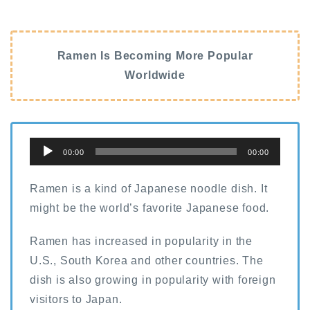
Ramen Is Becoming More Popular
Worldwide
音
00:00
00:00
声
プ
Ramen is a kind of Japanese noodle dish. It
レ
might be the world’s favorite Japanese food.
ー
Ramen has increased in popularity in the
ヤ
U.S., South Korea and other countries. The
ー
dish is also growing in popularity with foreign
visitors to Japan.