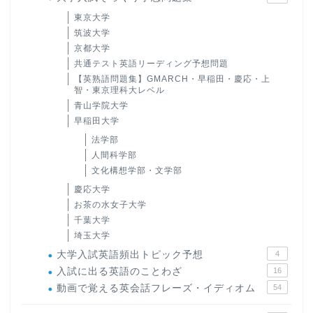
東京大学
筑波大学
京都大学
共通テスト英語リーディング予想問題
【英熟語問題集】GMARCH・早稲田・慶応・上
智・東京理科大レベル
青山学院大学
早稲田大学
法学部
人間科学部
文化構想学部・文学部
慶応大学
お茶の水女子大学
千葉大学
埼玉大学
大学入試英語頻出トピック予想
4
入試に出る英語のことわざ
16
動画で覚える英会話フレーズ・イディオム
54