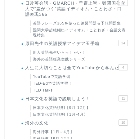
日常英会話・GMARCH・早慶上智・難関国公立
22
大で“差がつく”英語イディオム・ことわざ・口
語表現365
英語フレーズ365を使った練習問題＆予想問題集
難関大学超絶頻出イディオム・ことわざ・会話文表
現特集
原田先生の英語授業アイデア玉手箱
24
新人英語先生いらっしゃい！
海外の英語授業実践シリーズ
人生に大切なことは全てYouTubeから学んだ
4
YouTubeで英語学習
TED-Edで英語学習！
TED Talks
日本文化を英語で説明しよう！
11
日本文化英語説明【9月-12月】
日本文化英語説明【1月-4月】
海外の文化
10
海外行事【1月～4月】
海外行事【9月-12月】