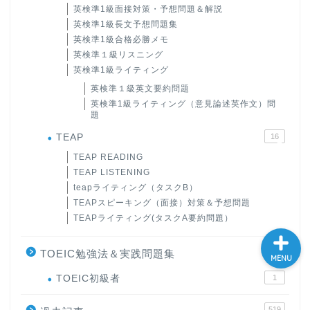
英検準1級面接対策・予想問題＆解説
大学入試英語対策講座
英検準1級長文予想問題集
英検準1級合格必勝メモ
英検準１級リスニング
英語名言・格言・カッコい
英検準1級ライティング
い英語＆素敵な英文フレー
ズ集
英検準１級英文要約問題
英検準1級ライティング（意見論述英作文）問
題
過去記事
TEAP
16
TEAP READING
CONTACT
TEAP LISTENING
teapライティング（タスクB）
TEAPスピーキング（面接）対策＆予想問題
TEAPライティング(タスクA要約問題）
1
TOEIC勉強法＆実践問題集
MENU
TOEIC初級者
1
519