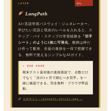
LAYER
EFL
LangPath
AI×言語学習パスウェイ・ジェネレーター。
学びたい言語と現在のレベルを入れると、ス
テップ・バイ・ステップの学習経路を
「切手
シート」のように1枚に可視化
。教師は枠だ
け作って配布、生徒の進捗を一目で把握でき
る、無料で使えるシンプルなAIガイド。
▸ USE CASE
期末テスト返却後の進路面談で、点数だけ
でなく「次の3ヶ月で踏むべき切手」を一
緒に確認できる。完全無料・ブラウザ即起
動。
公式サイト：langpath.vercel.app →