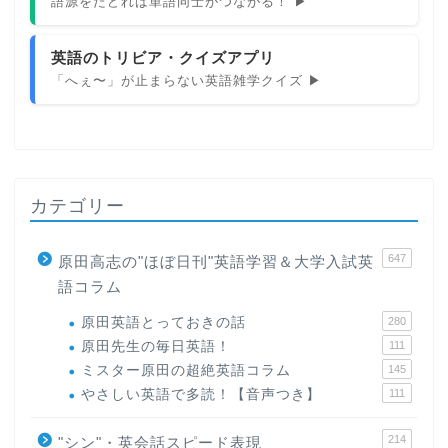
語源をたどれば単語同士がつながる！ ▶
英語のトリビア・クイズアプリ
「へぇ〜」が止まらない英語雑学クイズ ▶
カテゴリー
647
原田高志の"ほぼ日刊"英語学習＆大学入試英
語コラム
原田英語とっておきの話
280
原田先生の毎日英語！
111
ミスター原田の超絶英語コラム
145
やさしい英語で多読！【音声つき】
111
214
"シン"・英会話スピード表現