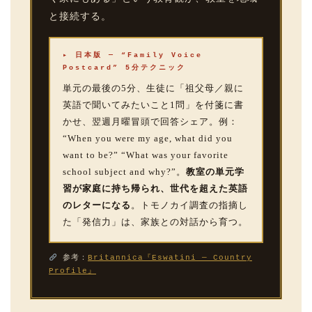
と接続する。
▸ 日本版 — “Family Voice
Postcard” 5分テクニック
単元の最後の5分、生徒に「祖父母／親に
英語で聞いてみたいこと1問」を付箋に書
かせ、翌週月曜冒頭で回答シェア。例：
“When you were my age, what did you
want to be?” “What was your favorite
school subject and why?”。
教室の単元学
習が家庭に持ち帰られ、世代を超えた英語
のレターになる
。トモノカイ調査の指摘し
た「発信力」は、家族との対話から育つ。
参考：
Britannica『Eswatini — Country
Profile』