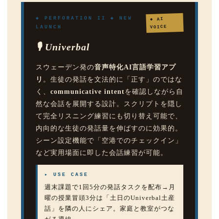
◆ PERFORATION II ◆ NEW
◆ AI
VOICE
LAUNCH
🎙 Univerbal
スウェーデン発の
音声特化AI言語学習アプ
リ
。生徒の発話を文法的に「正す」のではな
く、
communicative intent
を確認しながら自
然な会話を展開する設計。スクリプトを隠し
て完全リスニング練習にも切り替え可能で、
内向的な生徒の発話量を伸ばすのに効果的。
シーン設定機能で「空港でのチェックイン」
など実用場面に即した会話練習が可能。
▸ USE CASE
週末課題で1回5分の発話タスクを配布→月
曜の授業冒頭3分は「土日のUniverbal土産
話」を隣の人にシェア。家庭と教室がつな