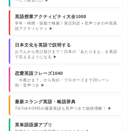
ーして貼るだけ ▶
英語授業アクティビティ大全1000
学年・時間・技能で検索！英日対訳＋音声つきの中高英
語アクティビティ ▶
日本文化を英語で説明する
おでんから侘び寂びまで！日本の「あたりまえ」を英語
で言えるようになる ▶
恋愛英語フレーズ1040
「今夜ひま？」から告白・プロポーズまで28シーン
別・音声つき ▶
最新スラング英語・略語辞典
TikTokやSNSの最新英語も音声つきで超絶理解！ ▶
英単語語源アプリ