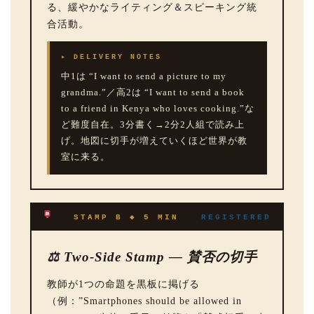
る、緩やかなライティング＆スピーキング統
合活動。
▸ DELIVERY NOTES
中1は “I want to send a picture to my
grandma.”／高2は “I want to send a book
to a friend in Kenya who loves cooking.”な
ど難度自在。3分書く→2分2人組で読み上
げ。地図に切手が増えていくほど世界が教
室に来る。
STAMP B ◆ 5 MIN
REGISTERED
⚖ Two-Side Stamp — 賛否の切手
教師が1つの命題を黒板に掲げる
（例：”Smartphones should be allowed in