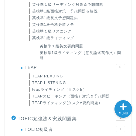
英検準１級リーディング対策＆予想問題
大学入試英語対策講座
英検準1級面接対策・予想問題＆解説
英検準1級長文予想問題集
英検準1級合格必勝メモ
英語名言・格言・カッコい
英検準１級リスニング
い英語＆素敵な英文フレー
ズ集
英検準1級ライティング
英検準１級英文要約問題
英検準1級ライティング（意見論述英作文）問
過去記事
題
TEAP
16
CONTACT
TEAP READING
TEAP LISTENING
teapライティング（タスクB）
TEAPスピーキング（面接）対策＆予想問題
TEAPライティング(タスクA要約問題）
MENU
1
TOEIC勉強法＆実践問題集
TOEIC初級者
1