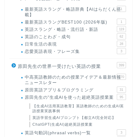
最新英語スラング・略語辞典【AIはらだくん搭
1
載】
最新英語スラングBEST100 (2026年版)
1
英語スラング・略語・流行語・新語
119
英語のことわざ・成句
62
日常生活の表現
28
恋愛英語表現・フレーズ集
3
399
原田先生の世界一受けたい英語の授業
中高英語教師のための授業アイデア＆最新情報
170
ニュースレター
原田英語アプリ＆プログラミング
31
原田先生の"生成AIを使った超絶英語授業案
95
【生成AI活用英語教育】英語教師のための生成AI英
語授業実践事例
英語学習生成AIプロンプト【都立AI完全対応】
ChatGPT(生成AI)超絶英語授業案
英語句動詞(phrasal verbs)一覧
3