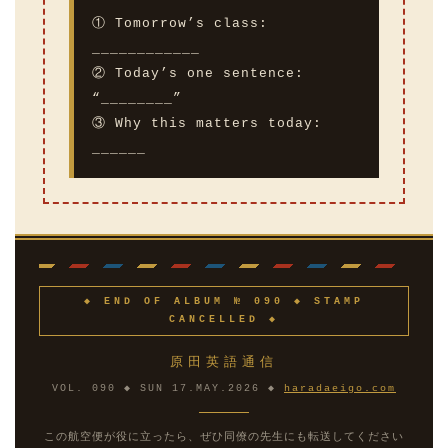
① Tomorrow’s class:
____________
② Today’s one sentence:
“________”
③ Why this matters today:
______
◆ END OF ALBUM № 090 ◆ STAMP
CANCELLED ◆
原田英語通信
VOL. 090 ◆ SUN 17.MAY.2026 ◆
haradaeigo.com
この航空便が役に立ったら、ぜひ同僚の先生にも転送してください