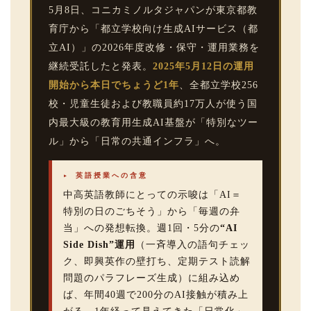
5月8日、コニカミノルタジャパンが東京都教
育庁から「都立学校向け生成AIサービス（都
立AI）」の2026年度改修・保守・運用業務を
継続受託したと発表。
2025年5月12日の運用
開始から本日でちょうど1年
、全都立学校256
校・児童生徒および教職員約17万人が使う国
内最大級の教育用生成AI基盤が「特別なツー
ル」から「日常の共通インフラ」へ。
▸ 英語授業への含意
中高英語教師にとっての示唆は「AI＝
特別の日のごちそう」から「毎週の弁
当」への発想転換。週1回・5分の
“AI
Side Dish”運用
（一斉導入の語句チェッ
ク、即興英作の壁打ち、定期テスト読解
問題のパラフレーズ生成）に組み込め
ば、年間40週で200分のAI接触が積み上