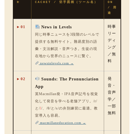
№
CACHET / 切手図柄（ツール名）
ON
/ 用
途
▸ 01
時事
News in Levels
リー
同じ時事ニュースを3段階のレベルで
ディ
提供する無料サイト。難易度別の語
ング
彙・文法解説・音声つき。生徒の現
／無
在地から世界のニュースに繋ぐ。
料
newsinlevels.com →
▸ 02
発
Sounds: The Pronunciation
音・
App
音声
英Macmillan発・IPA音声記号を視覚
学／
化して発音を学べる老舗アプリ。/r/
一部
と/
l
/、/θ/と/s/の弁別練習に最適。教
無料
室導入も容易。
macmillaneducation.com →