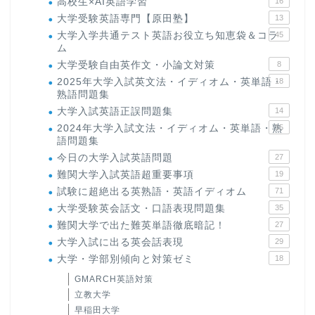
高校生×AI英語学習
16
大学受験英語専門【原田塾】
13
大学入学共通テスト英語お役立ち知恵袋＆コラ
45
ム
大学受験自由英作文・小論文対策
8
2025年大学入試英文法・イディオム・英単語・
18
熟語問題集
大学入試英語正誤問題集
14
2024年大学入試文法・イディオム・英単語・熟
15
語問題集
今日の大学入試英語問題
27
難関大学入試英語超重要事項
19
試験に超絶出る英熟語・英語イディオム
71
大学受験英会話文・口語表現問題集
35
難関大学で出た難英単語徹底暗記！
27
大学入試に出る英会話表現
29
大学・学部別傾向と対策ゼミ
18
GMARCH英語対策
立教大学
早稲田大学