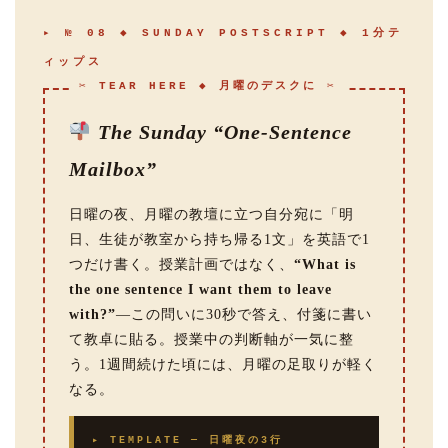
▸ № 08 ◆ SUNDAY POSTSCRIPT ◆ 1分テ
ィップス
✂ TEAR HERE ◆ 月曜のデスクに ✂
The Sunday “One-Sentence
Mailbox”
日曜の夜、月曜の教壇に立つ自分宛に「明
日、生徒が教室から持ち帰る1文」を英語で1
つだけ書く。授業計画ではなく、
“What is
the one sentence I want them to leave
with?”
—この問いに30秒で答え、付箋に書い
て教卓に貼る。授業中の判断軸が一気に整
う。1週間続けた頃には、月曜の足取りが軽く
なる。
▸ TEMPLATE — 日曜夜の3行