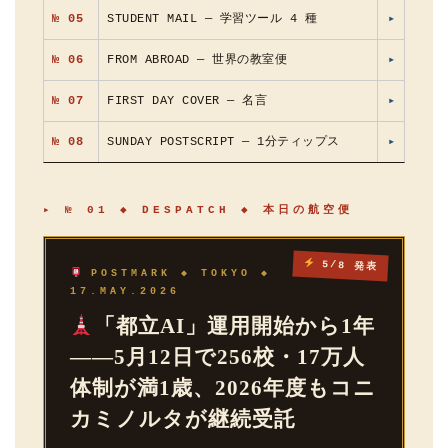
№ 05
STUDENT MAIL — 学習ツール 4 種
▸
№ 06
FROM ABROAD — 世界の教室便
▸
№ 07
FIRST DAY COVER — 名言
▸
№ 08
SUNDAY POSTSCRIPT — 1分ティップス
▸
▸ № 01 ◆ DESPATCH ◆ 本日の航空便
5/8 発表
POSTMARK ◆ TOKYO ◆
17.MAY.2026
「都立AI」運用開始から1年
——5月12日で256校・17万人
体制が満1歳、2026年度もコニ
カミノルタが継続受託