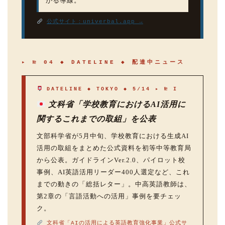
がる導線。
公式サイト：univerbal.app →
▸ № 04 ◆ DATELINE ◆ 配達中ニュース
DATELINE ◆ TOKYO ◆ 5/14 ▸ № I
文科省「学校教育におけるAI活用に
関するこれまでの取組」を公表
文部科学省が5月中旬、学校教育における生成AI
活用の取組をまとめた公式資料を初等中等教育局
から公表。ガイドラインVer.2.0、パイロット校
事例、AI英語活用リーダー400人選定など、これ
までの動きの「総括レター」。中高英語教師は、
第2章の「言語活動への活用」事例を要チェッ
ク。
文科省「AIの活用による英語教育強化事業」公式サ