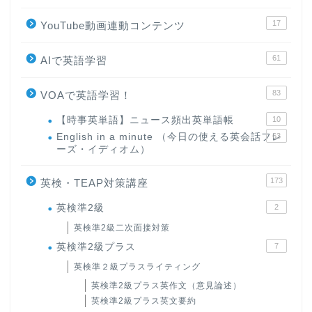
17
YouTube動画連動コンテンツ
61
AIで英語学習
83
VOAで英語学習！
【時事英単語】ニュース頻出英単語帳
10
English in a minute （今日の使える英会話フレ
63
ーズ・イディオム）
173
英検・TEAP対策講座
英検準2級
2
英検準2級二次面接対策
英検準2級プラス
7
英検準２級プラスライティング
英検準2級プラス英作文（意見論述）
英検準2級プラス英文要約