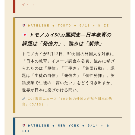
イト →
DATELINE ◆ TOKYO ◆ 5/13 ▸ № II
トモノカイ50カ国調査—日本教育の
課題は「発信力」、強みは「規律」
トモノカイが5月13日、50カ国の外国人を対象に
「日本の教育」イメージ調査を公表。強みに挙げ
られたのは「規律」「丁寧さ」「集団行動」、課
題は「生徒の自信」「発信力」「個性発揮」。英
語授業で生徒の「言いたい」をどう引き出すか、
世界が日本に投げかける問い。
ICT教育ニュース『50カ国の外国人が見た日本の教
育』(5/13) →
DATELINE ◆ NEW YORK ◆ 5/14 ▸ №
III