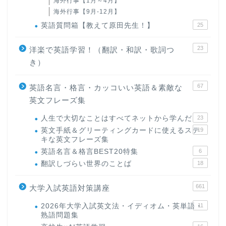
海外行事【1月～4月】
海外行事【9月-12月】
英語質問箱【教えて原田先生！】
25
23
洋楽で英語学習！（翻訳・和訳・歌詞つ
き）
67
英語名言・格言・カッコいい英語＆素敵な
英文フレーズ集
人生で大切なことはすべてネットから学んだ
23
英文手紙＆グリーティングカードに使えるステ
19
キな英文フレーズ集
英語名言＆格言BEST20特集
6
翻訳しづらい世界のことば
18
661
大学入試英語対策講座
2026年大学入試英文法・イディオム・英単語・
11
熟語問題集