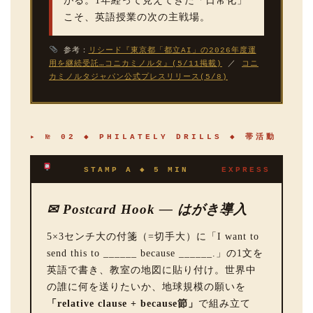
がる。1年経って見えてきた「日常化」
こそ、英語授業の次の主戦場。
参考：
リシード『東京都「都立AI」の2026年度運
用を継続受託…コニカミノルタ』(5/11掲載)
／
コニ
カミノルタジャパン公式プレスリリース(5/8)
▸ № 02 ◆ PHILATELY DRILLS ◆ 帯活動
STAMP A ◆ 5 MIN
EXPRESS
✉ Postcard Hook — はがき導入
5×3センチ大の付箋（=切手大）に「I want to
send this to ______ because ______.」の1文を
英語で書き、教室の地図に貼り付け。世界中
の誰に何を送りたいか、地球規模の願いを
「relative clause + because節」
で組み立て