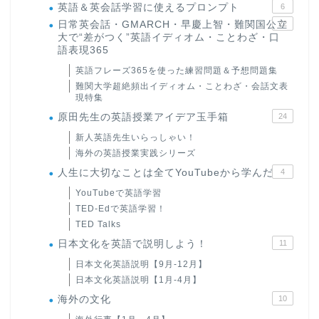
英語＆英会話学習に使えるプロンプト
6
日常英会話・GMARCH・早慶上智・難関国公立
22
大で“差がつく”英語イディオム・ことわざ・口
語表現365
英語フレーズ365を使った練習問題＆予想問題集
難関大学超絶頻出イディオム・ことわざ・会話文表
現特集
原田先生の英語授業アイデア玉手箱
24
新人英語先生いらっしゃい！
海外の英語授業実践シリーズ
人生に大切なことは全てYouTubeから学んだ
4
YouTubeで英語学習
TED-Edで英語学習！
TED Talks
日本文化を英語で説明しよう！
11
日本文化英語説明【9月-12月】
日本文化英語説明【1月-4月】
海外の文化
10