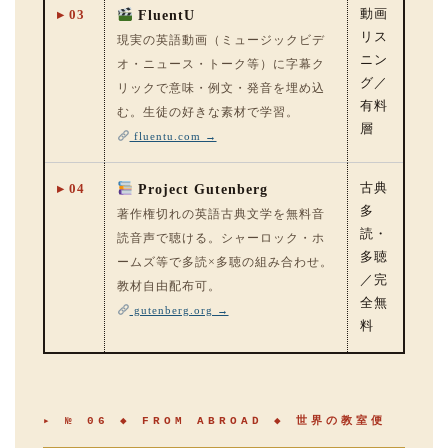
▸ 03
動画
FluentU
リス
現実の英語動画（ミュージックビデ
ニン
オ・ニュース・トーク等）に字幕ク
グ／
リックで意味・例文・発音を埋め込
有料
む。生徒の好きな素材で学習。
層
fluentu.com →
▸ 04
古典
Project Gutenberg
多
著作権切れの英語古典文学を無料音
読・
読音声で聴ける。シャーロック・ホ
多聴
ームズ等で多読×多聴の組み合わせ。
／完
教材自由配布可。
全無
gutenberg.org →
料
▸ № 06 ◆ FROM ABROAD ◆ 世界の教室便