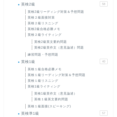
英検2級
58
英検2級リーディング対策＆予想問題
英検２級面接対策
英検２級リスニング
英検2級合格必勝メモ
英検２級ライティング
英検2級英文要約問題
英検2級英作文（意見論述）問題
練習問題・予想問題
英検1級
40
英検１級合格必勝メモ
ホーム
英検１級リーディング対策＆予想問題
英検１級リスニング
原田高志の”ほぼ日刊”英語
英検1級ライティング
学習＆大学入試英語コラム
英検1級英作文（意見論述）
英検１級英文要約問題
“シン”・英会話スピード表
英検１級面接(スピーキング)
現
英検準1級
57