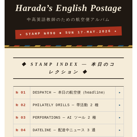
Harada’s English Postage
中高英語教師のための航空便アルバム
★ STAMP №090 ◆ SUN 17.MAY.2026 ★
◆ STAMP INDEX — 本日のコ
レクション ◆
№ 01
DESPATCH — 本日の航空便（headline）
▸
№ 02
PHILATELY DRILLS — 帯活動 2 種
▸
№ 03
PERFORATIONS — AI ツール 2 種
▸
№ 04
DATELINE — 配達中ニュース 3 通
▸