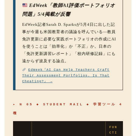
EdWeek「教師AI評価ポートフォリオ
問題」5/4掲載が反響
EdWeek記者Sarah D. Sparksが5月4日に出した記
事が今週も米国教育者の議論を呼んでいる—教員
免許更新に必要な実践ポートフォリオの作成にAI
を使うことは「効率化」か「不正」か。日本の
「免許更新講習レポート」「校内研修記録」にも
遠からず波及する論点。
EdWeek『AI Can Help Teachers Craft
Their Assessment Portfolios. Is That
Cheating?』 →
▸ № 05 ◆ STUDENT MAIL ◆ 学習ツール 4
種
FUN
CTI