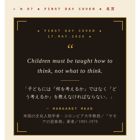
▸ № 07 ◆ FIRST DAY COVER ◆ 名言
◆ FIRST DAY COVER ◆
17.MAY.2026 ◆
“
Children must be taught how to
think, not what to think.
「子どもには『何を考えるか』ではなく『ど
う考えるか』を教えなければならない。」
— MARGARET MEAD
米国の文化人類学者・コロンビア大学教授／『サモ
アの思春期』著者／1901-1978