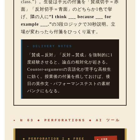
class.”）。生徒は手元の付箋を「賛成切手＝赤
面」「反対切手＝青面」のどちらか1色で挙
げ、隣の人に
“I think ___ because ___ for
example ___.”
の3段ロジックで30秒説明。立
場が変わったら付箋をひっくり返す。
▸ DELIVERY NOTES
「賛成→反対」「反対→賛成」を強制的に1
度経験させると、論点の相対化が起きる。
Counter-argumentの言語化が苦手な高校生
に効く。授業後の付箋を残しておけば、後
日の英作文・パフォーマンステストの素材
バンクにもなる。
▸ № 03 ◆ PERFORATIONS ◆ AI ツール
◆ PERFORATION I ◆ FREE
★ FOR