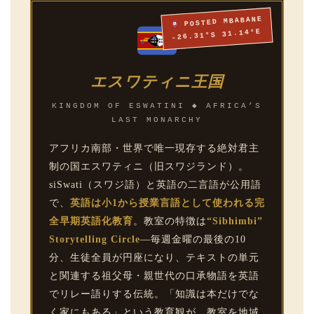
POSTED MBABANE
-26.31°S 31.14°E
エスワティニ王国
KINGDOM OF ESWATINI ◆ AFRICA’S
LAST MONARCHY
アフリカ南部・世界で唯一現存する絶対君主
制の国エスワティニ（旧スワジランド）。
siSwati（スワジ語）と英語の二言語が公用語
で、
英語は小1から授業言語として使われる完
全早期英語化教育
。教室の特徴は
“Sibhimbi”
Storytelling Circle
—毎週金曜の最後の10
分、生徒全員が円座になり、テキストの単元
と関連する祖父母・親世代の口承物語を英語
でリレー語りする伝統。「知識は本だけでな
く家にもある」という教育観が、教室を地域