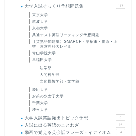
大学入試そっくり予想問題集
117
東京大学
筑波大学
京都大学
共通テスト英語リーディング予想問題
【英熟語問題集】GMARCH・早稲田・慶応・上
智・東京理科大レベル
青山学院大学
早稲田大学
法学部
人間科学部
文化構想学部・文学部
慶応大学
お茶の水女子大学
千葉大学
埼玉大学
大学入試英語頻出トピック予想
4
入試に出る英語のことわざ
16
動画で覚える英会話フレーズ・イディオム
54