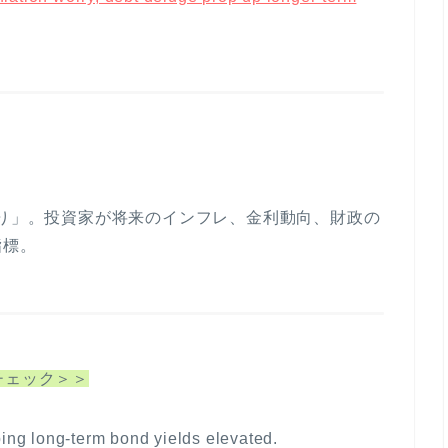
回り」。投資家が将来のインフレ、金利動向、財政の
指標。
例文チェック＞＞
ping
long-term bond yields
elevated.