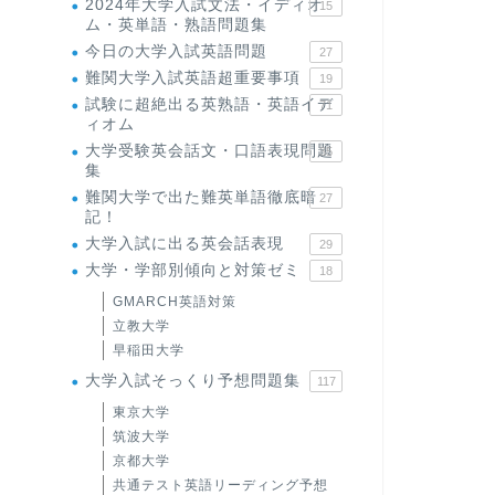
2024年大学入試文法・イディオ
15
ム・英単語・熟語問題集
今日の大学入試英語問題
27
難関大学入試英語超重要事項
19
試験に超絶出る英熟語・英語イデ
71
ィオム
大学受験英会話文・口語表現問題
35
集
難関大学で出た難英単語徹底暗
27
記！
大学入試に出る英会話表現
29
大学・学部別傾向と対策ゼミ
18
GMARCH英語対策
立教大学
早稲田大学
大学入試そっくり予想問題集
117
東京大学
筑波大学
京都大学
共通テスト英語リーディング予想