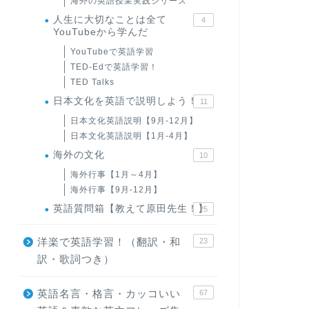
海外の英語授業実践シリーズ
人生に大切なことは全て
4
YouTubeから学んだ
YouTubeで英語学習
TED-Edで英語学習！
TED Talks
日本文化を英語で説明しよう！
11
日本文化英語説明【9月-12月】
日本文化英語説明【1月-4月】
海外の文化
10
海外行事【1月～4月】
海外行事【9月-12月】
英語質問箱【教えて原田先生！】
25
洋楽で英語学習！（翻訳・和
23
訳・歌詞つき）
英語名言・格言・カッコいい
67