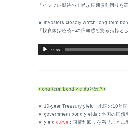
「インフレ期待の上昇が長期債利回りを
★ Investors closely watch
long-term bon
「投資家は経済への信頼感を測る指標と
音
00:00
声
プ
レ
ー
ヤ
<long-term bond yieldsとは？>
ー
★
10-year Treasury yield
: 米国の10
★
government bond yields
: 各国の国
★
yield
curve
: 国債利回りを満期ごと