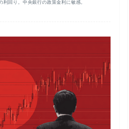
）の利回り。中央銀行の政策金利に敏感。
矢
印
キ
ー
を
使
っ
て
く
だ
さ
い。