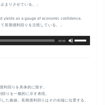
高止まりさせている。」
d yields
as a gauge of economic confidence.
して長期債利回りを注視している。」
ボ
00:00
リ
ュ
ー
ム
調
節
に
年国債利回りを具体的に指す。
は
債利回りを一般的に示す表現。
上
に示した曲線。長期債利回りはその右端に位置する。
下