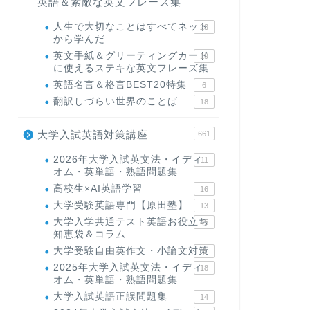
英語＆素敵な英文フレーズ集
人生で大切なことはすべてネット
23
から学んだ
英文手紙＆グリーティングカード
19
に使えるステキな英文フレーズ集
英語名言＆格言BEST20特集
6
翻訳しづらい世界のことば
18
大学入試英語対策講座
661
2026年大学入試英文法・イディ
11
オム・英単語・熟語問題集
高校生×AI英語学習
16
大学受験英語専門【原田塾】
13
大学入学共通テスト英語お役立ち
45
知恵袋＆コラム
大学受験自由英作文・小論文対策
8
2025年大学入試英文法・イディ
18
オム・英単語・熟語問題集
大学入試英語正誤問題集
14