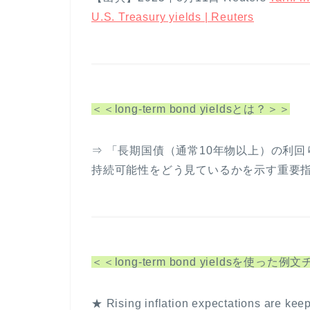
U.S. Treasury yields | Reuters
＜＜long-term bond yieldsとは？＞＞
⇒ 「長期国債（通常10年物以上）の利
持続可能性をどう見ているかを示す重要
＜＜long-term bond yieldsを使った
★ Rising inflation expectations are kee