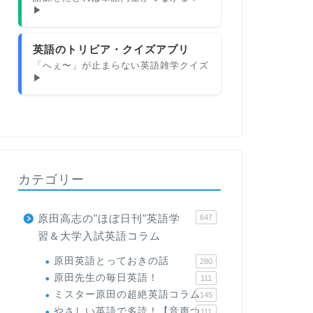
▶
英語のトリビア・クイズアプリ
「へぇ〜」が止まらない英語雑学クイズ
▶
カテゴリー
原田高志の"ほぼ日刊"英語学
647
習＆大学入試英語コラム
原田英語とっておきの話
280
原田先生の毎日英語！
111
ミスター原田の超絶英語コラム
145
やさしい英語で多読！【音声つ
111