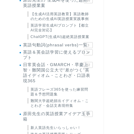
原田先生の"生成AIを使った超絶
95
英語授業案
【生成AI活用英語教育】英語教師
のための生成AI英語授業実践事例
英語学習生成AIプロンプト【都立
AI完全対応】
ChatGPT(生成AI)超絶英語授業案
英語句動詞(phrasal verbs)一覧
3
英語＆英会話学習に使えるプロン
6
プト
日常英会話・GMARCH・早慶上
22
智・難関国公立大で“差がつく”英
語イディオム・ことわざ・口語表
現365
英語フレーズ365を使った練習問
題＆予想問題集
難関大学超絶頻出イディオム・こ
とわざ・会話文表現特集
原田先生の英語授業アイデア玉手
24
箱
新人英語先生いらっしゃい！