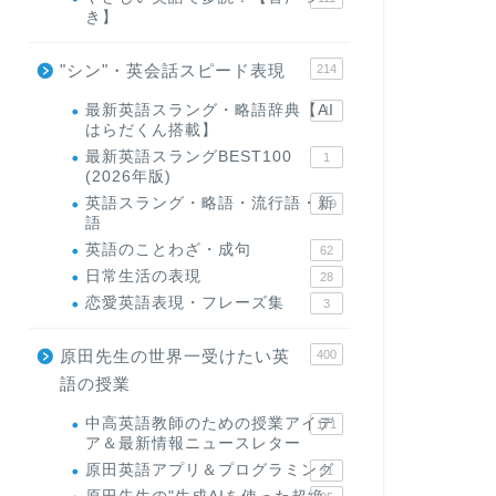
き】
"シン"・英会話スピード表現
214
最新英語スラング・略語辞典【AI
1
はらだくん搭載】
最新英語スラングBEST100
1
(2026年版)
英語スラング・略語・流行語・新
119
語
英語のことわざ・成句
62
日常生活の表現
28
恋愛英語表現・フレーズ集
3
原田先生の世界一受けたい英
400
語の授業
中高英語教師のための授業アイデ
171
ア＆最新情報ニュースレター
原田英語アプリ＆プログラミング
31