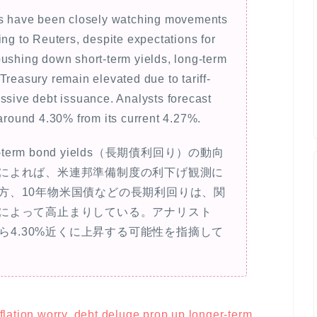
ets have been closely watching movements
ing to Reuters, despite expectations for
pushing down short-term yields, long-term
Treasury remain elevated due to tariff-
ssive debt issuance. Analysts forecast
 around 4.30% from its current 4.27%.
g-term bond yields（長期債利回り）
の動向
によれば、米連邦準備制度の利下げ観測に
方、10年物米国債などの長期利回りは、関
によって高止まりしている。アナリスト
から4.30%近くに上昇する可能性を指摘して
inflation worry, debt deluge prop up longer-term