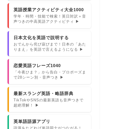
英語授業アクティビティ大全1000
学年・時間・技能で検索！英日対訳＋音
声つきの中高英語アクティビティ ▶
日本文化を英語で説明する
おでんから侘び寂びまで！日本の「あた
りまえ」を英語で言えるようになる ▶
恋愛英語フレーズ1040
「今夜ひま？」から告白・プロポーズま
で28シーン別・音声つき ▶
最新スラング英語・略語辞典
TikTokやSNSの最新英語も音声つきで
超絶理解！ ▶
英単語語源アプリ
語源をたどれば単語同士がつながる！