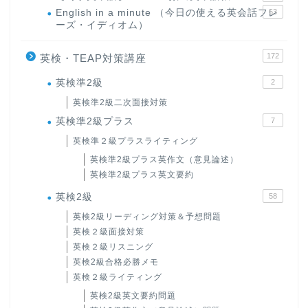
English in a minute （今日の使える英会話フレ
63
ーズ・イディオム）
172
英検・TEAP対策講座
英検準2級
2
英検準2級二次面接対策
英検準2級プラス
7
英検準２級プラスライティング
英検準2級プラス英作文（意見論述）
英検準2級プラス英文要約
英検2級
58
英検2級リーディング対策＆予想問題
英検２級面接対策
英検２級リスニング
英検2級合格必勝メモ
英検２級ライティング
英検2級英文要約問題