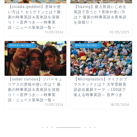
【cicada-geddon】意味や使
【hazing】新入部員いじめを
い方は？ セミゲドンとは？最
英語で言うと？意味や使い方
新の時事英語＆英単語を深堀
は？ 最新の時事英語＆英単語
り！～音声つき～＜時事英
を深堀り！
語・ニュース英単語一覧＞
11/05/2024
02/05/2025
原田先生の毎日英語！
原田先生の毎日英語！
【sober curious】ソバーキュ
【Microplastics】マイクロプ
リアスの意味や使い方は？ 最
ラスチックとは？ 大学受験英
新の時事英語＆英単語を深堀
語必出最新テーマ ～100語で
り！～音声つき～＜時事英
覚える時事英語～ 音声つき
語・ニュース英単語一覧＞
11/05/2024
18/05/2024