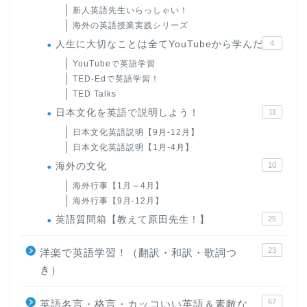
新人英語先生いらっしゃい！
海外の英語授業実践シリーズ
人生に大切なことは全てYouTubeから学んだ
4
YouTubeで英語学習
TED-Edで英語学習！
TED Talks
日本文化を英語で説明しよう！
11
日本文化英語説明【9月-12月】
日本文化英語説明【1月-4月】
海外の文化
10
海外行事【1月～4月】
海外行事【9月-12月】
英語質問箱【教えて原田先生！】
25
23
洋楽で英語学習！（翻訳・和訳・歌詞つ
き）
67
英語名言・格言・カッコいい英語＆素敵な