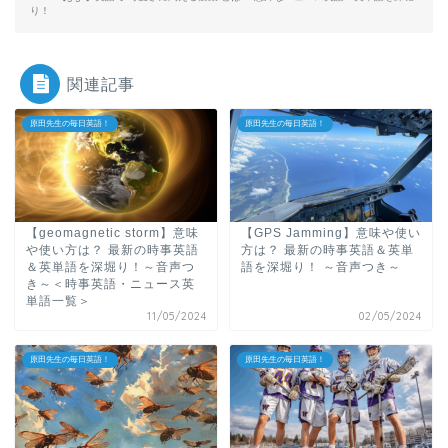
り！
関連記事
原田先生の毎日英語！
原田先生の毎日英語！
【geomagnetic storm】意味
【GPS Jamming】意味や使い
や使い方は？ 最新の時事英語
方は？ 最新の時事英語＆英単
＆英単語を深堀り！～音声つ
語を深堀り！ ～音声つき～
き～＜時事英語・ニュース英
単語一覧＞
11/05/2024
02/05/2024
原田先生の毎日英語！
原田先生の毎日英語！