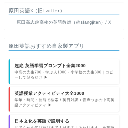
原田英語X (旧twitter)
原田高志@高校の英語教師（@slangjiten）/ X
原田英語おすすめ自家製アプリ
超絶 英語学習プロンプト全集2000
中高の先生700・学ぶ人1000・小学校の先生300｜コピ
ーして貼るだけ ▶
英語授業アクティビティ大全1000
学年・時間・技能で検索！英日対訳＋音声つきの中高英
語アクティビティ ▶
日本文化を英語で説明する
おでんから侘び寂びまで！日本の「あたりまえ」を英語