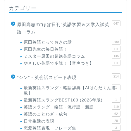
カテゴリー
647
原田高志の"ほぼ日刊"英語学習＆大学入試英
語コラム
原田英語とっておきの話
280
原田先生の毎日英語！
111
ミスター原田の超絶英語コラム
145
やさしい英語で多読！【音声つき】
111
214
"シン"・英会話スピード表現
最新英語スラング・略語辞典【AIはらだくん搭
1
載】
最新英語スラングBEST100 (2026年版)
1
英語スラング・略語・流行語・新語
119
英語のことわざ・成句
62
日常生活の表現
28
恋愛英語表現・フレーズ集
3