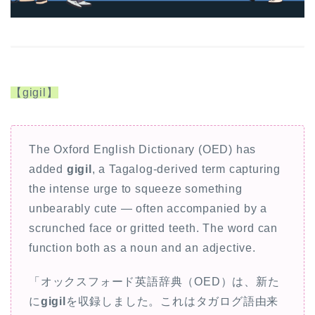
【gigil】
The Oxford English Dictionary (OED) has
added
gigil
, a Tagalog-derived term capturing
the intense urge to squeeze something
unbearably cute — often accompanied by a
scrunched face or gritted teeth. The word can
function both as a noun and an adjective.
「オックスフォード英語辞典（OED）は、新た
に
gigil
を収録しました。これはタガログ語由来