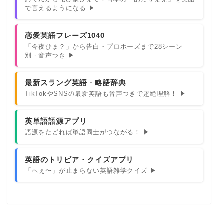
で言えるようになる ▶
恋愛英語フレーズ1040
「今夜ひま？」から告白・プロポーズまで28シーン
別・音声つき ▶
最新スラング英語・略語辞典
TikTokやSNSの最新英語も音声つきで超絶理解！ ▶
英単語語源アプリ
語源をたどれば単語同士がつながる！ ▶
英語のトリビア・クイズアプリ
「へぇ〜」が止まらない英語雑学クイズ ▶