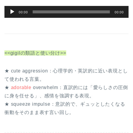
音
00:00
00:00
声
プ
レ
ー
ヤ
<<gigilの類語と使い分け>>
ー
★ cute aggression：心理学的・英訳的に近い表現とし
て使われる言葉。
★
adorable
overwhelm：直訳的には「愛らしさの圧倒
に身を任せる」、感情を強調する表現。
★ squeeze impulse：意訳的で、ギュッとしたくなる
衝動をそのまま表す言い回し。