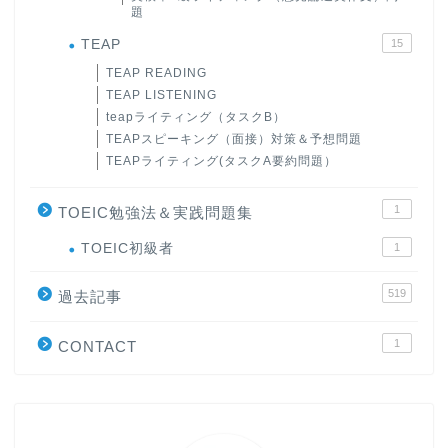
題
TEAP
15
TEAP READING
TEAP LISTENING
teapライティング（タスクB）
TEAPスピーキング（面接）対策＆予想問題
TEAPライティング(タスクA要約問題）
1
TOEIC勉強法＆実践問題集
ホーム
TOEIC初級者
1
519
原田高志の”ほぼ日刊”英語
過去記事
学習＆大学入試英語コラム
1
CONTACT
“シン”・英会話スピード表
現