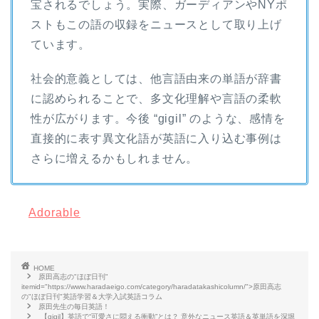
宝されるでしょう。実際、ガーディアンやNYポ
ストもこの語の収録をニュースとして取り上げ
ています。
社会的意義としては、他言語由来の単語が辞書
に認められることで、多文化理解や言語の柔軟
性が広がります。今後 “gigil” のような、感情を
直接的に表す異文化語が英語に入り込む事例は
さらに増えるかもしれません。
Adorable
HOME
原田高志の"ほぼ日刊"
itemid="https://www.haradaeigo.com/category/haradatakashicolumn/">原田高志
の"ほぼ日刊"英語学習＆大学入試英語コラム
原田先生の毎日英語！
【gigil】英語で“可愛さに悶える衝動”とは？ 意外なニュース英語＆英単語を深堀