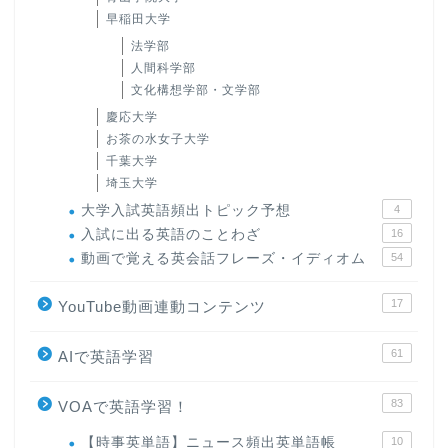
早稲田大学
法学部
人間科学部
文化構想学部・文学部
慶応大学
お茶の水女子大学
千葉大学
埼玉大学
大学入試英語頻出トピック予想
4
入試に出る英語のことわざ
16
動画で覚える英会話フレーズ・イディオム
54
17
YouTube動画連動コンテンツ
61
AIで英語学習
83
VOAで英語学習！
【時事英単語】ニュース頻出英単語帳
10