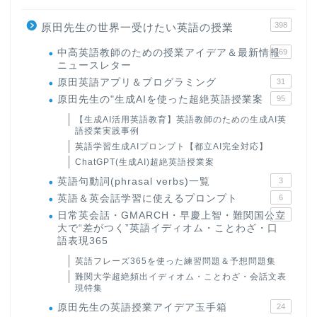
398
原田先生の世界一受けたい英語の授業
中高英語教師のための授業アイデア＆最新情報
169
ニュースレター
原田英語アプリ＆プログラミング
31
原田先生の"生成AIを使った超絶英語授業案
95
【生成AI活用英語教育】英語教師のための生成AI英
語授業実践事例
英語学習生成AIプロンプト【都立AI完全対応】
ChatGPT(生成AI)超絶英語授業案
英語句動詞(phrasal verbs)一覧
3
英語＆英会話学習に使えるプロンプト
6
日常英会話・GMARCH・早慶上智・難関国公立
22
大で“差がつく”英語イディオム・ことわざ・口
語表現365
英語フレーズ365を使った練習問題＆予想問題集
難関大学超絶頻出イディオム・ことわざ・会話文表
現特集
原田先生の英語授業アイデア玉手箱
24