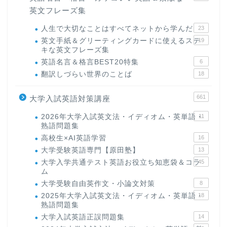
英文フレーズ集
人生で大切なことはすべてネットから学んだ
23
英文手紙＆グリーティングカードに使えるステ
19
キな英文フレーズ集
英語名言＆格言BEST20特集
6
翻訳しづらい世界のことば
18
661
大学入試英語対策講座
2026年大学入試英文法・イディオム・英単語・
11
熟語問題集
高校生×AI英語学習
16
大学受験英語専門【原田塾】
13
大学入学共通テスト英語お役立ち知恵袋＆コラ
45
ム
大学受験自由英作文・小論文対策
8
2025年大学入試英文法・イディオム・英単語・
18
熟語問題集
大学入試英語正誤問題集
14