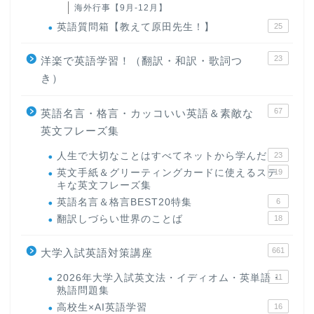
海外行事【9月-12月】
英語質問箱【教えて原田先生！】
25
23
洋楽で英語学習！（翻訳・和訳・歌詞つ
き）
67
英語名言・格言・カッコいい英語＆素敵な
英文フレーズ集
人生で大切なことはすべてネットから学んだ
23
英文手紙＆グリーティングカードに使えるステ
19
キな英文フレーズ集
英語名言＆格言BEST20特集
6
翻訳しづらい世界のことば
18
661
大学入試英語対策講座
2026年大学入試英文法・イディオム・英単語・
11
熟語問題集
高校生×AI英語学習
16