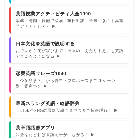
英語授業アクティビティ大全1000
学年・時間・技能で検索！英日対訳＋音声つきの中高英
語アクティビティ ▶
日本文化を英語で説明する
おでんから侘び寂びまで！日本の「あたりまえ」を英語
で言えるようになる ▶
恋愛英語フレーズ1040
「今夜ひま？」から告白・プロポーズまで28シーン
別・音声つき ▶
最新スラング英語・略語辞典
TikTokやSNSの最新英語も音声つきで超絶理解！ ▶
英単語語源アプリ
語源をたどれば単語同士がつながる！ ▶