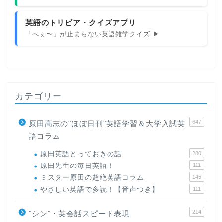
英語のトリビア・クイズアプリ
「へぇ〜」が止まらない英語雑学クイズ ▶
カテゴリー
647
原田高志の"ほぼ日刊"英語学習＆大学入試英
語コラム
原田英語とっておきの話
280
原田先生の毎日英語！
111
ミスター原田の超絶英語コラム
145
やさしい英語で多読！【音声つき】
111
214
"シン"・英会話スピード表現