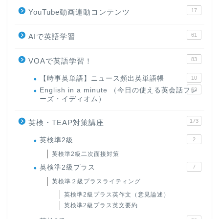
17
YouTube動画連動コンテンツ
61
AIで英語学習
83
VOAで英語学習！
【時事英単語】ニュース頻出英単語帳
10
English in a minute （今日の使える英会話フレ
63
ーズ・イディオム）
173
英検・TEAP対策講座
英検準2級
2
英検準2級二次面接対策
英検準2級プラス
7
英検準２級プラスライティング
英検準2級プラス英作文（意見論述）
英検準2級プラス英文要約