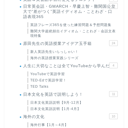
日常英会話・GMARCH・早慶上智・難関国公立
22
大で“差がつく”英語イディオム・ことわざ・口
語表現365
英語フレーズ365を使った練習問題＆予想問題集
難関大学超絶頻出イディオム・ことわざ・会話文表
現特集
原田先生の英語授業アイデア玉手箱
24
新人英語先生いらっしゃい！
海外の英語授業実践シリーズ
人生に大切なことは全てYouTubeから学んだ
4
YouTubeで英語学習
TED-Edで英語学習！
TED Talks
日本文化を英語で説明しよう！
11
日本文化英語説明【9月-12月】
日本文化英語説明【1月-4月】
海外の文化
10
海外行事【1月～4月】