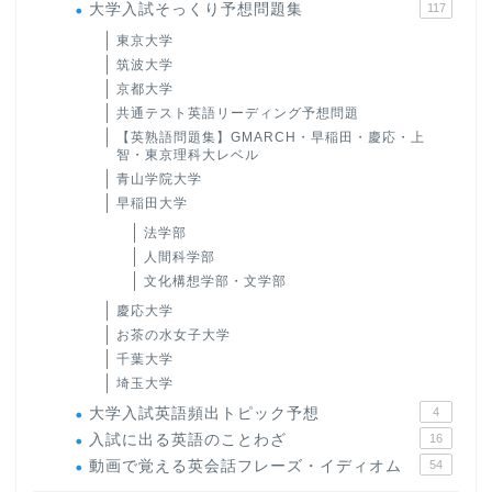
大学入試そっくり予想問題集
117
東京大学
筑波大学
京都大学
共通テスト英語リーディング予想問題
【英熟語問題集】GMARCH・早稲田・慶応・上
智・東京理科大レベル
青山学院大学
早稲田大学
法学部
人間科学部
文化構想学部・文学部
慶応大学
お茶の水女子大学
千葉大学
埼玉大学
大学入試英語頻出トピック予想
4
入試に出る英語のことわざ
16
動画で覚える英会話フレーズ・イディオム
54