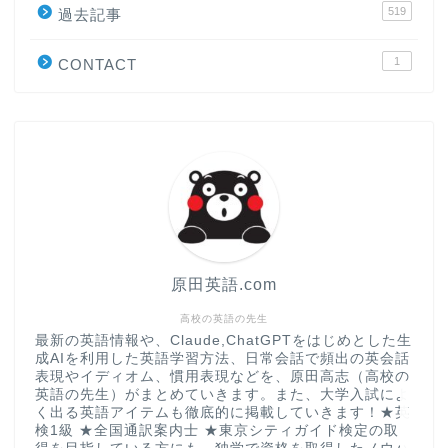
519
原田高志の”ほぼ日刊”英語
過去記事
学習＆大学入試英語コラム
1
CONTACT
“シン”・英会話スピード表
現
大学入試英語対策講座
英語名言・格言・カッコい
い英語＆素敵な英文フレー
ズ集
原田英語.com
過去記事
高校の英語の先生
最新の英語情報や、Claude,ChatGPTをはじめとした生
成AIを利用した英語学習方法、日常会話で頻出の英会話
CONTACT
表現やイディオム、慣用表現などを、原田高志（高校の
英語の先生）がまとめていきます。また、大学入試によ
く出る英語アイテムも徹底的に掲載していきます！★英
検1級 ★全国通訳案内士 ★東京シティガイド検定の取