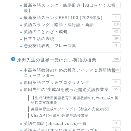
最新英語スラング・略語辞典【AIはらだくん搭
1
載】
最新英語スラングBEST100 (2026年版)
1
英語スラング・略語・流行語・新語
119
英語のことわざ・成句
62
日常生活の表現
28
恋愛英語表現・フレーズ集
3
398
原田先生の世界一受けたい英語の授業
中高英語教師のための授業アイデア＆最新情報
169
ニュースレター
原田英語アプリ＆プログラミング
31
原田先生の"生成AIを使った超絶英語授業案
95
【生成AI活用英語教育】英語教師のための生成AI英
語授業実践事例
英語学習生成AIプロンプト【都立AI完全対応】
ChatGPT(生成AI)超絶英語授業案
英語句動詞(phrasal verbs)一覧
3
英語＆英会話学習に使えるプロンプト
6