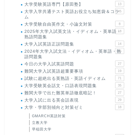
大学受験英語専門【原田塾】
13
大学入学共通テスト英語お役立ち知恵袋＆コラ
45
ム
大学受験自由英作文・小論文対策
8
2025年大学入試英文法・イディオム・英単語・
18
熟語問題集
大学入試英語正誤問題集
14
2024年大学入試文法・イディオム・英単語・熟
15
語問題集
今日の大学入試英語問題
27
難関大学入試英語超重要事項
19
試験に超絶出る英熟語・英語イディオム
71
大学受験英会話文・口語表現問題集
35
難関大学で出た難英単語徹底暗記！
27
大学入試に出る英会話表現
29
大学・学部別傾向と対策ゼミ
18
GMARCH英語対策
立教大学
早稲田大学