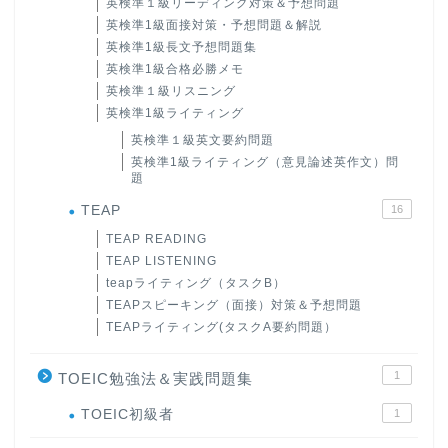
英検準１級リーディング対策＆予想問題
英検準1級面接対策・予想問題＆解説
英検準1級長文予想問題集
英検準1級合格必勝メモ
英検準１級リスニング
英検準1級ライティング
英検準１級英文要約問題
英検準1級ライティング（意見論述英作文）問
題
TEAP
16
TEAP READING
TEAP LISTENING
teapライティング（タスクB）
TEAPスピーキング（面接）対策＆予想問題
TEAPライティング(タスクA要約問題）
1
TOEIC勉強法＆実践問題集
ホーム
TOEIC初級者
1