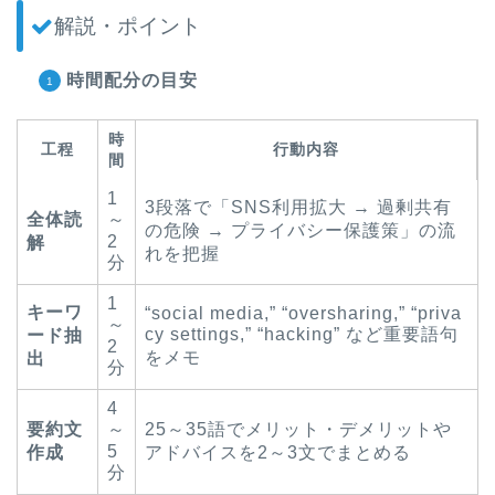
解説・ポイント
時間配分の目安
時
工程
行動内容
間
1
3段落で「SNS利用拡大 → 過剰共有
全体読
～
の危険 → プライバシー保護策」の流
2
解
れを把握
分
1
キーワ
“social media,” “oversharing,” “priva
～
cy settings,” “hacking” など重要語句
ード抽
2
をメモ
出
分
4
要約文
～
25～35語でメリット・デメリットや
5
作成
アドバイスを2～3文でまとめる
分