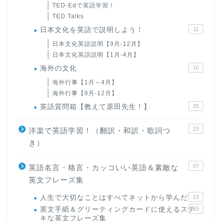
TED-Edで英語学習！
TED Talks
日本文化を英語で説明しよう！
11
日本文化英語説明【9月-12月】
日本文化英語説明【1月-4月】
海外の文化
10
海外行事【1月～4月】
海外行事【9月-12月】
英語質問箱【教えて原田先生！】
25
23
洋楽で英語学習！（翻訳・和訳・歌詞つ
き）
67
英語名言・格言・カッコいい英語＆素敵な
英文フレーズ集
人生で大切なことはすべてネットから学んだ
23
英文手紙＆グリーティングカードに使えるステ
19
キな英文フレーズ集