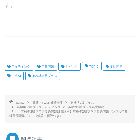
す。
ライティング
予想問題
トピック
TOPIC
要約問題
生成AI
英検準２級プラス
HOME
英検・TEAP対策講座
英検準2級プラス
英検準２級プラスライティング
英検準2級プラス英文要約
【英検準2級プラス要約問題対策講座】英検準2級プラス要約問題サンプル予想
練習問題集【１】（解答・解説つき）
関連記事