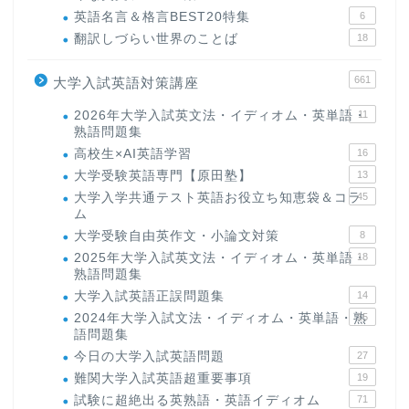
英語名言＆格言BEST20特集
6
翻訳しづらい世界のことば
18
661
大学入試英語対策講座
2026年大学入試英文法・イディオム・英単語・
11
熟語問題集
高校生×AI英語学習
16
大学受験英語専門【原田塾】
13
大学入学共通テスト英語お役立ち知恵袋＆コラ
45
ム
大学受験自由英作文・小論文対策
8
2025年大学入試英文法・イディオム・英単語・
18
熟語問題集
大学入試英語正誤問題集
14
2024年大学入試文法・イディオム・英単語・熟
15
語問題集
今日の大学入試英語問題
27
難関大学入試英語超重要事項
19
試験に超絶出る英熟語・英語イディオム
71