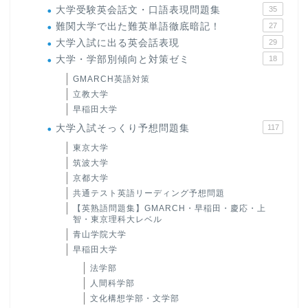
大学受験英会話文・口語表現問題集
35
難関大学で出た難英単語徹底暗記！
27
大学入試に出る英会話表現
29
大学・学部別傾向と対策ゼミ
18
GMARCH英語対策
立教大学
早稲田大学
大学入試そっくり予想問題集
117
東京大学
筑波大学
京都大学
共通テスト英語リーディング予想問題
【英熟語問題集】GMARCH・早稲田・慶応・上
智・東京理科大レベル
青山学院大学
早稲田大学
法学部
人間科学部
文化構想学部・文学部