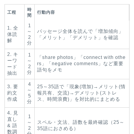
時
工程
行動内容
間
1
1. 全
～
パッセージ全体を読んで「増加傾向」
体読
2
「メリット」「デメリット」を確認
解
分
2. キ
1
「share photos」「connect with othe
ーワ
～
rs」「negative comments」など重要
2
ード
語句をメモ
分
抽出
4
3. 要
25～35語で「現象(増加)→メリット(情
～
約文
報共有、交流)→デメリット(ストレ
5
作成
ス、時間浪費)」を対比的にまとめる
分
4. 見
1
直し
～
スペル・文法、語数を最終確認（25～
& 語
2
35語におさめる）
数調
分