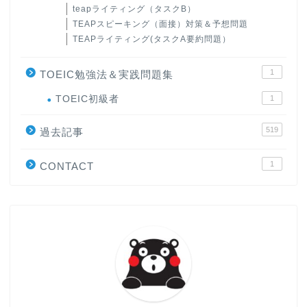
teapライティング（タスクB）
TEAPスピーキング（面接）対策＆予想問題
TEAPライティング(タスクA要約問題）
1
TOEIC勉強法＆実践問題集
ホーム
TOEIC初級者
1
519
原田高志の”ほぼ日刊”英語
過去記事
学習＆大学入試英語コラム
1
CONTACT
“シン”・英会話スピード表
現
大学入試英語対策講座
英語名言・格言・カッコい
い英語＆素敵な英文フレー
ズ集