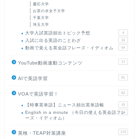
慶応大学
お茶の水女子大学
千葉大学
埼玉大学
大学入試英語頻出トピック予想
4
入試に出る英語のことわざ
16
動画で覚える英会話フレーズ・イディオム
54
17
YouTube動画連動コンテンツ
61
AIで英語学習
83
VOAで英語学習！
【時事英単語】ニュース頻出英単語帳
10
English in a minute （今日の使える英会話フレ
63
ーズ・イディオム）
173
英検・TEAP対策講座