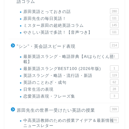
語コラム
原田英語とっておきの話
280
原田先生の毎日英語！
111
ミスター原田の超絶英語コラム
145
やさしい英語で多読！【音声つき】
111
214
"シン"・英会話スピード表現
最新英語スラング・略語辞典【AIはらだくん搭
1
載】
最新英語スラングBEST100 (2026年版)
1
英語スラング・略語・流行語・新語
119
英語のことわざ・成句
62
日常生活の表現
28
恋愛英語表現・フレーズ集
3
399
原田先生の世界一受けたい英語の授業
中高英語教師のための授業アイデア＆最新情報
170
ニュースレター