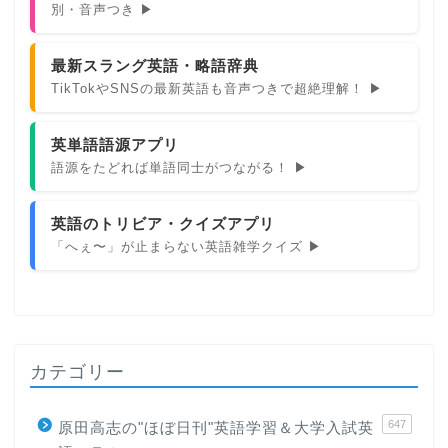
別・音声つき ▶
最新スラング英語・略語辞典
TikTokやSNSの最新英語も音声つきで超絶理解！ ▶
英単語語源アプリ
語源をたどれば単語同士がつながる！ ▶
英語のトリビア・クイズアプリ
「へぇ〜」が止まらない英語雑学クイズ ▶
カテゴリー
647
原田高志の"ほぼ日刊"英語学習＆大学入試英