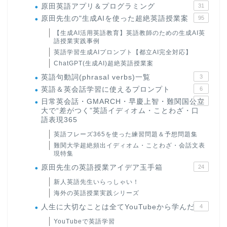
原田英語アプリ＆プログラミング
31
原田先生の"生成AIを使った超絶英語授業案
95
【生成AI活用英語教育】英語教師のための生成AI英
語授業実践事例
英語学習生成AIプロンプト【都立AI完全対応】
ChatGPT(生成AI)超絶英語授業案
英語句動詞(phrasal verbs)一覧
3
英語＆英会話学習に使えるプロンプト
6
日常英会話・GMARCH・早慶上智・難関国公立
22
大で“差がつく”英語イディオム・ことわざ・口
語表現365
英語フレーズ365を使った練習問題＆予想問題集
難関大学超絶頻出イディオム・ことわざ・会話文表
現特集
原田先生の英語授業アイデア玉手箱
24
新人英語先生いらっしゃい！
海外の英語授業実践シリーズ
人生に大切なことは全てYouTubeから学んだ
4
YouTubeで英語学習