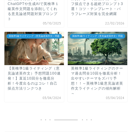
ChatGPTや生成AIで英検準１
フ採点できる超絶プロンプト3
級英作文問題を添削してくれ
選！コツ・テンプレート・パ
る意見論述問題対策プロンプ
ラフレーズ対策を完全網羅
ト
05/10/2025
22/02/2026
英検準1級ライティング（意見論述英作文）問題
英検準1級ライティング（意見論述英作文）問題
【英検準1級ライティング（意
英検準1級ライティングのテー
見論述英作文）予想問題100連
マ過去問全10回を徹底分析！
発！】直近10回分を徹底分
出やすいテーマをズバリ予
析！今度出るのはコレ！自己
想！！～英検準1級意見論述英
採点方法リンクつき
作文ライティングの傾向解析
～
03/04/2024
03/04/2024