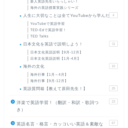
新人英語先生いらっしゃい！
海外の英語授業実践シリーズ
人生に大切なことは全てYouTubeから学んだ
4
YouTubeで英語学習
TED-Edで英語学習！
TED Talks
日本文化を英語で説明しよう！
11
日本文化英語説明【9月-12月】
日本文化英語説明【1月-4月】
海外の文化
10
海外行事【1月～4月】
海外行事【9月-12月】
英語質問箱【教えて原田先生！】
25
23
洋楽で英語学習！（翻訳・和訳・歌詞つ
き）
67
英語名言・格言・カッコいい英語＆素敵な