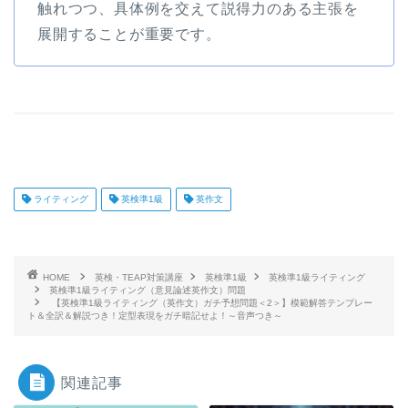
触れつつ、具体例を交えて説得力のある主張を
展開することが重要です。
ライティング
英検準1級
英作文
HOME
英検・TEAP対策講座
英検準1級
英検準1級ライティング
英検準1級ライティング（意見論述英作文）問題
【英検準1級ライティング（英作文）ガチ予想問題＜2＞】模範解答テンプレー
ト＆全訳＆解説つき！定型表現をガチ暗記せよ！～音声つき～
関連記事