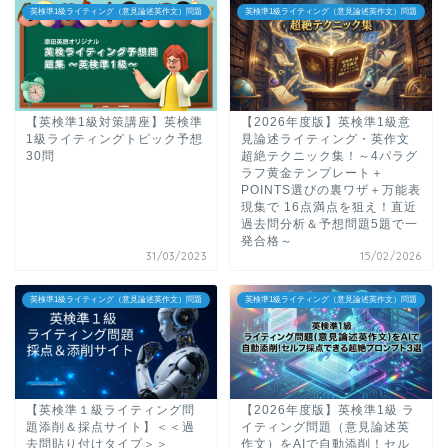
英検準1級ライティング（意見論述英作文）問題
英検準1級ライティング（意見論述英作文）問題
【英検準1級対策講座】英検準
【2026年度版】英検準1級意
1級ライティングトピック予想
見論述ライティング・英作文
30問
超絶テクニック集！～4パラグ
ラフ黄金テンプレート＋
POINTS選びの裏ワザ＋万能表
現集で 16点満点を狙え！直近
過去問分析＆予想問題5題で一
発合格～
31/03/2023
15/02/2026
英検準1級ライティング（意見論述英作文）問題
英検準1級ライティング（意見論述英作文）問題
【英検準１級ライティング問
【2026年度版】英検準1級 ラ
題添削＆採点サイト】＜＜過
イティング問題（意見論述英
去問貼り付けタイプ＞＞
作文）をAIで自動添削！セル