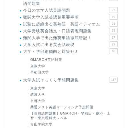
語問題集
今日の大学入試英語問題
27
難関大学入試英語超重要事項
19
試験に超絶出る英熟語・英語イディオム
71
大学受験英会話文・口語表現問題集
35
難関大学で出た難英単語徹底暗記！
27
大学入試に出る英会話表現
29
大学・学部別傾向と対策ゼミ
18
GMARCH英語対策
立教大学
早稲田大学
大学入試そっくり予想問題集
117
東京大学
筑波大学
京都大学
共通テスト英語リーディング予想問題
【英熟語問題集】GMARCH・早稲田・慶応・上
智・東京理科大レベル
青山学院大学