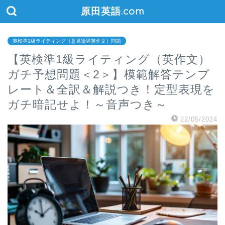
原田英語.com
英検準1級ライティング（意見論述英作文）問題
【英検準1級ライティング（英作文）
ガチ予想問題＜2＞】模範解答テンプ
レート＆全訳＆解説つき！定型表現を
ガチ暗記せよ！～音声つき～
22/05/2024