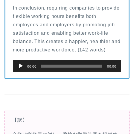
In conclusion, requiring companies to provide
flexible working hours benefits both
employees and employers by promoting job
satisfaction and enabling better work-life
balance. This creates a happier, healthier and
more productive workforce. (142 words)
音
00:00
00:00
声
プ
レ
ー
ヤ
ー
【訳】