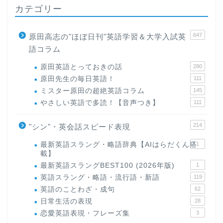
カテゴリー
647
原田高志の"ほぼ日刊"英語学習＆大学入試英
語コラム
原田英語とっておきの話
280
原田先生の毎日英語！
111
ミスター原田の超絶英語コラム
145
やさしい英語で多読！【音声つき】
111
214
"シン"・英会話スピード表現
最新英語スラング・略語辞典【AIはらだくん搭
1
載】
最新英語スラングBEST100 (2026年版)
1
英語スラング・略語・流行語・新語
119
英語のことわざ・成句
62
日常生活の表現
28
恋愛英語表現・フレーズ集
3