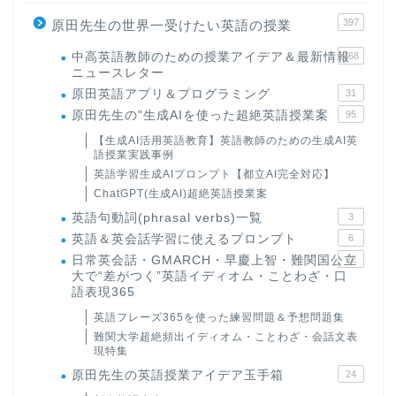
397
原田先生の世界一受けたい英語の授業
中高英語教師のための授業アイデア＆最新情報
168
ニュースレター
原田英語アプリ＆プログラミング
31
原田先生の"生成AIを使った超絶英語授業案
95
【生成AI活用英語教育】英語教師のための生成AI英
語授業実践事例
英語学習生成AIプロンプト【都立AI完全対応】
ChatGPT(生成AI)超絶英語授業案
英語句動詞(phrasal verbs)一覧
3
英語＆英会話学習に使えるプロンプト
6
日常英会話・GMARCH・早慶上智・難関国公立
22
大で“差がつく”英語イディオム・ことわざ・口
語表現365
英語フレーズ365を使った練習問題＆予想問題集
難関大学超絶頻出イディオム・ことわざ・会話文表
現特集
原田先生の英語授業アイデア玉手箱
24