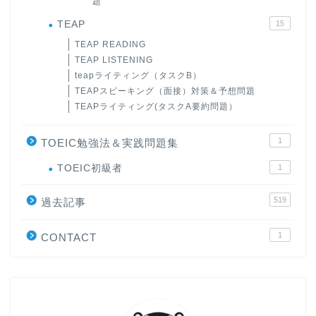
題
TEAP
15
TEAP READING
TEAP LISTENING
teapライティング（タスクB）
TEAPスピーキング（面接）対策＆予想問題
TEAPライティング(タスクA要約問題）
1
TOEIC勉強法＆実践問題集
ホーム
TOEIC初級者
1
519
原田高志の”ほぼ日刊”英語
過去記事
学習＆大学入試英語コラム
1
CONTACT
“シン”・英会話スピード表
現
大学入試英語対策講座