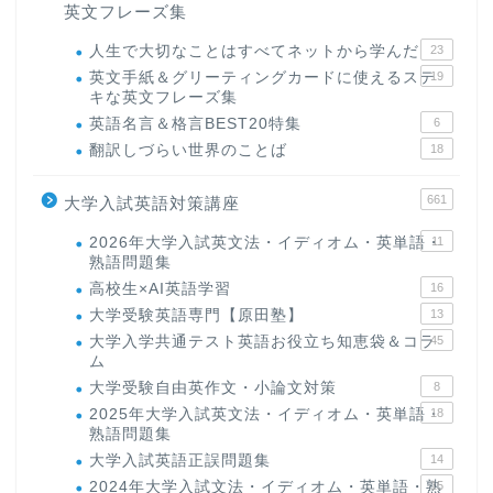
英文フレーズ集
人生で大切なことはすべてネットから学んだ
23
英文手紙＆グリーティングカードに使えるステ
19
キな英文フレーズ集
英語名言＆格言BEST20特集
6
翻訳しづらい世界のことば
18
661
大学入試英語対策講座
2026年大学入試英文法・イディオム・英単語・
11
熟語問題集
高校生×AI英語学習
16
大学受験英語専門【原田塾】
13
大学入学共通テスト英語お役立ち知恵袋＆コラ
45
ム
大学受験自由英作文・小論文対策
8
2025年大学入試英文法・イディオム・英単語・
18
熟語問題集
大学入試英語正誤問題集
14
2024年大学入試文法・イディオム・英単語・熟
15