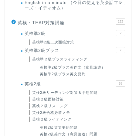
English in a minute （今日の使える英会話フレ
63
ーズ・イディオム）
172
英検・TEAP対策講座
英検準2級
2
英検準2級二次面接対策
英検準2級プラス
7
英検準２級プラスライティング
英検準2級プラス英作文（意見論述）
英検準2級プラス英文要約
英検2級
58
英検2級リーディング対策＆予想問題
英検２級面接対策
英検２級リスニング
英検2級合格必勝メモ
英検２級ライティング
英検2級英文要約問題
英検2級英作文（意見論述）問題