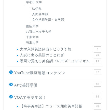
早稲田大学
法学部
人間科学部
文化構想学部・文学部
慶応大学
お茶の水女子大学
千葉大学
埼玉大学
大学入試英語頻出トピック予想
4
入試に出る英語のことわざ
16
動画で覚える英会話フレーズ・イディオム
54
17
YouTube動画連動コンテンツ
61
AIで英語学習
83
VOAで英語学習！
【時事英単語】ニュース頻出英単語帳
10