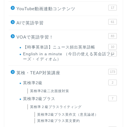
17
YouTube動画連動コンテンツ
61
AIで英語学習
83
VOAで英語学習！
【時事英単語】ニュース頻出英単語帳
10
English in a minute （今日の使える英会話フレ
63
ーズ・イディオム）
173
英検・TEAP対策講座
英検準2級
2
英検準2級二次面接対策
英検準2級プラス
7
英検準２級プラスライティング
英検準2級プラス英作文（意見論述）
英検準2級プラス英文要約