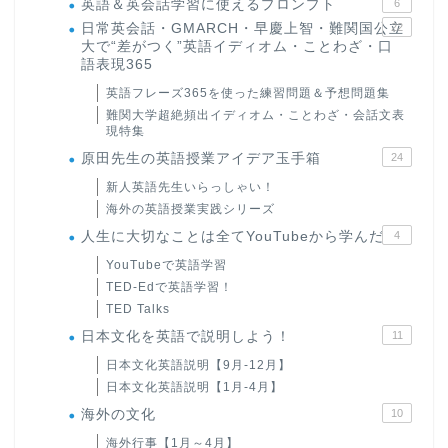
英語＆英会話学習に使えるプロンプト
6
日常英会話・GMARCH・早慶上智・難関国公立
22
大で“差がつく”英語イディオム・ことわざ・口
語表現365
英語フレーズ365を使った練習問題＆予想問題集
難関大学超絶頻出イディオム・ことわざ・会話文表
現特集
原田先生の英語授業アイデア玉手箱
24
新人英語先生いらっしゃい！
海外の英語授業実践シリーズ
人生に大切なことは全てYouTubeから学んだ
4
YouTubeで英語学習
TED-Edで英語学習！
TED Talks
日本文化を英語で説明しよう！
11
日本文化英語説明【9月-12月】
日本文化英語説明【1月-4月】
海外の文化
10
海外行事【1月～4月】