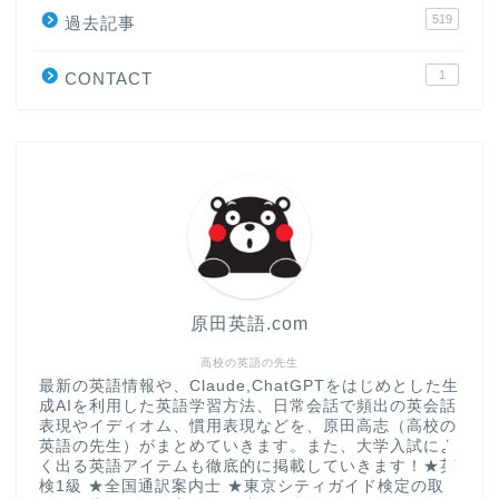
519
原田高志の”ほぼ日刊”英語
過去記事
学習＆大学入試英語コラム
1
CONTACT
“シン”・英会話スピード表
現
大学入試英語対策講座
英語名言・格言・カッコい
い英語＆素敵な英文フレー
ズ集
原田英語.com
過去記事
高校の英語の先生
最新の英語情報や、Claude,ChatGPTをはじめとした生
成AIを利用した英語学習方法、日常会話で頻出の英会話
CONTACT
表現やイディオム、慣用表現などを、原田高志（高校の
英語の先生）がまとめていきます。また、大学入試によ
く出る英語アイテムも徹底的に掲載していきます！★英
検1級 ★全国通訳案内士 ★東京シティガイド検定の取