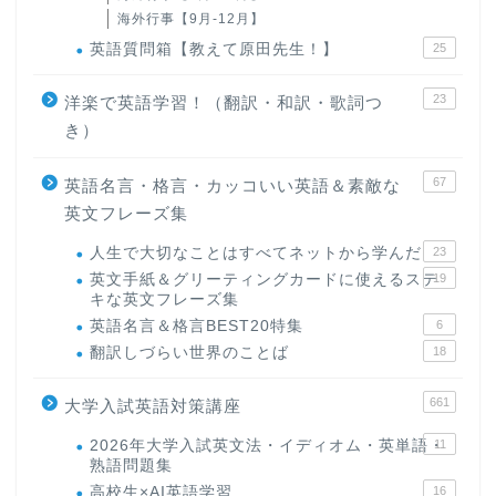
海外行事【9月-12月】
英語質問箱【教えて原田先生！】
25
23
洋楽で英語学習！（翻訳・和訳・歌詞つ
き）
67
英語名言・格言・カッコいい英語＆素敵な
英文フレーズ集
人生で大切なことはすべてネットから学んだ
23
英文手紙＆グリーティングカードに使えるステ
19
キな英文フレーズ集
英語名言＆格言BEST20特集
6
翻訳しづらい世界のことば
18
661
大学入試英語対策講座
2026年大学入試英文法・イディオム・英単語・
11
熟語問題集
高校生×AI英語学習
16