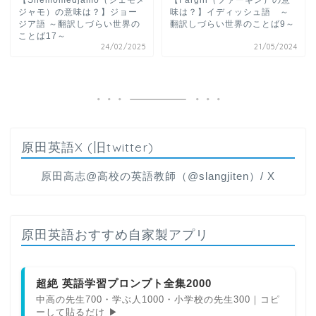
【Shemomedjamo（シェモメ
【Fargin（ファーギン）の意
ジャモ）の意味は？】ジョー
味は？】イディッシュ語 ～
ジア語 ～翻訳しづらい世界の
翻訳しづらい世界のことば9～
ことば17～
24/02/2025
21/05/2024
原田英語X (旧twitter)
原田高志@高校の英語教師（@slangjiten）/ X
原田英語おすすめ自家製アプリ
超絶 英語学習プロンプト全集2000
中高の先生700・学ぶ人1000・小学校の先生300｜コピ
ーして貼るだけ ▶