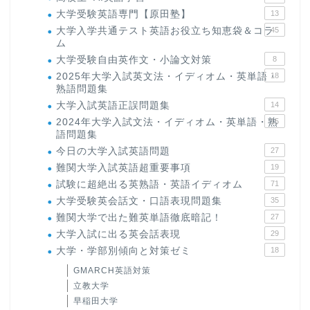
大学受験英語専門【原田塾】
13
大学入学共通テスト英語お役立ち知恵袋＆コラ
45
ム
大学受験自由英作文・小論文対策
8
2025年大学入試英文法・イディオム・英単語・
18
熟語問題集
大学入試英語正誤問題集
14
2024年大学入試文法・イディオム・英単語・熟
15
語問題集
今日の大学入試英語問題
27
難関大学入試英語超重要事項
19
試験に超絶出る英熟語・英語イディオム
71
大学受験英会話文・口語表現問題集
35
難関大学で出た難英単語徹底暗記！
27
大学入試に出る英会話表現
29
大学・学部別傾向と対策ゼミ
18
GMARCH英語対策
立教大学
早稲田大学