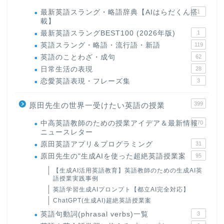
最新英語スラング・略語辞典【AIはらだくん搭
1
載】
最新英語スラングBEST100 (2026年版)
1
英語スラング・略語・流行語・新語
119
英語のことわざ・成句
62
日常生活の表現
28
恋愛英語表現・フレーズ集
3
399
原田先生の世界一受けたい英語の授業
中高英語教師のための授業アイデア＆最新情報
170
ニュースレター
原田英語アプリ＆プログラミング
31
原田先生の"生成AIを使った超絶英語授業案
95
【生成AI活用英語教育】英語教師のための生成AI英
語授業実践事例
英語学習生成AIプロンプト【都立AI完全対応】
ChatGPT(生成AI)超絶英語授業案
英語句動詞(phrasal verbs)一覧
3