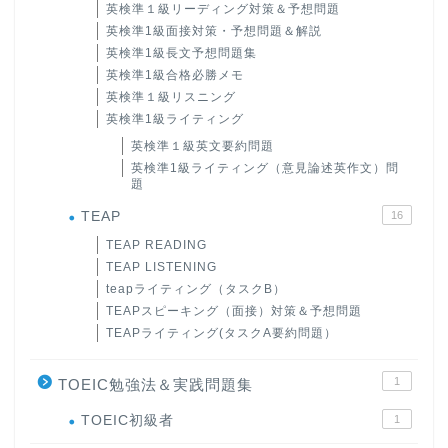
英検準１級リーディング対策＆予想問題
英検準1級面接対策・予想問題＆解説
英検準1級長文予想問題集
英検準1級合格必勝メモ
英検準１級リスニング
英検準1級ライティング
英検準１級英文要約問題
英検準1級ライティング（意見論述英作文）問
題
TEAP
16
TEAP READING
TEAP LISTENING
teapライティング（タスクB）
TEAPスピーキング（面接）対策＆予想問題
TEAPライティング(タスクA要約問題）
1
TOEIC勉強法＆実践問題集
ホーム
TOEIC初級者
1