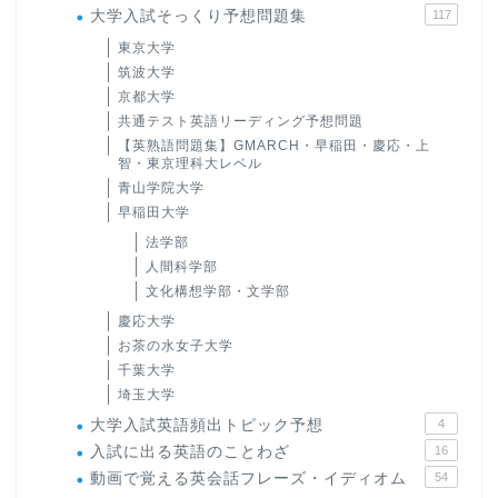
大学入試そっくり予想問題集
117
東京大学
筑波大学
京都大学
共通テスト英語リーディング予想問題
【英熟語問題集】GMARCH・早稲田・慶応・上
智・東京理科大レベル
青山学院大学
早稲田大学
法学部
人間科学部
文化構想学部・文学部
慶応大学
お茶の水女子大学
千葉大学
埼玉大学
大学入試英語頻出トピック予想
4
入試に出る英語のことわざ
16
動画で覚える英会話フレーズ・イディオム
54