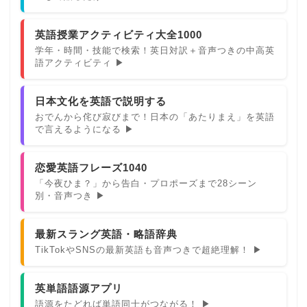
英語授業アクティビティ大全1000
学年・時間・技能で検索！英日対訳＋音声つきの中高英
語アクティビティ ▶
日本文化を英語で説明する
おでんから侘び寂びまで！日本の「あたりまえ」を英語
で言えるようになる ▶
恋愛英語フレーズ1040
「今夜ひま？」から告白・プロポーズまで28シーン
別・音声つき ▶
最新スラング英語・略語辞典
TikTokやSNSの最新英語も音声つきで超絶理解！ ▶
英単語語源アプリ
語源をたどれば単語同士がつながる！ ▶