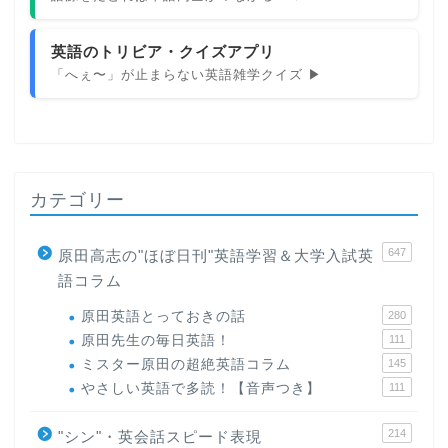
英語のトリビア・クイズアプリ
「へぇ〜」が止まらない英語雑学クイズ ▶
カテゴリー
647
原田高志の"ほぼ日刊"英語学習＆大学入試英
語コラム
原田英語とっておきの話
280
原田先生の毎日英語！
111
ミスター原田の超絶英語コラム
145
やさしい英語で多読！【音声つき】
111
214
"シン"・英会話スピード表現