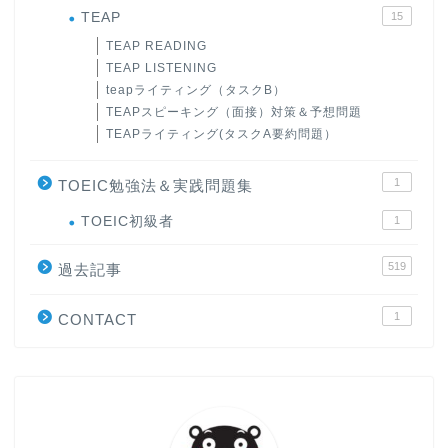
TEAP
15
TEAP READING
TEAP LISTENING
teapライティング（タスクB）
TEAPスピーキング（面接）対策＆予想問題
TEAPライティング(タスクA要約問題）
1
TOEIC勉強法＆実践問題集
ホーム
TOEIC初級者
1
519
原田高志の”ほぼ日刊”英語
過去記事
学習＆大学入試英語コラム
1
CONTACT
“シン”・英会話スピード表
現
大学入試英語対策講座