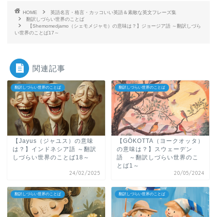
HOME
英語名言・格言・カッコいい英語＆素敵な英文フレーズ集
翻訳しづらい世界のことば
【Shemomedjamo（シェモメジャモ）の意味は？】ジョージア語 ～翻訳しづら
い世界のことば17～
関連記事
翻訳しづらい世界のことば
翻訳しづらい世界のことば
【Jayus（ジャユス）の意味
【GÖKOTTA（ヨークオッタ）
は？】インドネシア語 ～翻訳
の意味は？】スウェーデン
しづらい世界のことば18～
語 ～翻訳しづらい世界のこ
とば1～
24/02/2025
20/05/2024
翻訳しづらい世界のことば
翻訳しづらい世界のことば