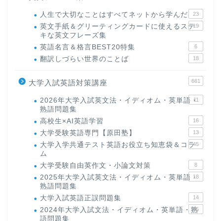
人生で大切なことはすべてネットから学んだ
23
英文手紙＆グリーティングカードに使えるステ
19
キな英文フレーズ集
英語名言＆格言BEST20特集
6
翻訳しづらい世界のことば
18
661
大学入試英語対策講座
2026年大学入試英文法・イディオム・英単語・
11
熟語問題集
高校生×AI英語学習
16
大学受験英語専門【原田塾】
13
大学入学共通テスト英語お役立ち知恵袋＆コラ
45
ム
大学受験自由英作文・小論文対策
8
2025年大学入試英文法・イディオム・英単語・
18
熟語問題集
大学入試英語正誤問題集
14
2024年大学入試文法・イディオム・英単語・熟
15
語問題集