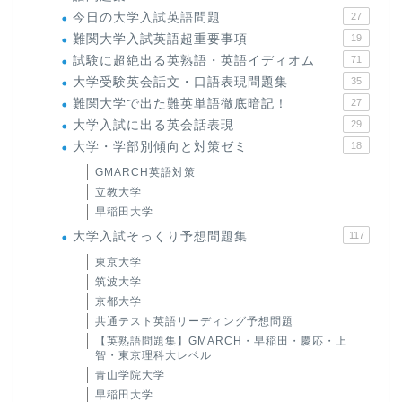
今日の大学入試英語問題
27
難関大学入試英語超重要事項
19
試験に超絶出る英熟語・英語イディオム
71
大学受験英会話文・口語表現問題集
35
難関大学で出た難英単語徹底暗記！
27
大学入試に出る英会話表現
29
大学・学部別傾向と対策ゼミ
18
GMARCH英語対策
立教大学
早稲田大学
大学入試そっくり予想問題集
117
東京大学
筑波大学
京都大学
共通テスト英語リーディング予想問題
【英熟語問題集】GMARCH・早稲田・慶応・上
智・東京理科大レベル
青山学院大学
早稲田大学