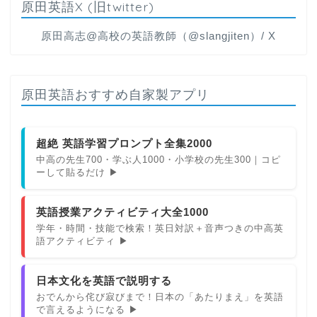
原田英語X (旧twitter)
原田高志@高校の英語教師（@slangjiten）/ X
原田英語おすすめ自家製アプリ
超絶 英語学習プロンプト全集2000
中高の先生700・学ぶ人1000・小学校の先生300｜コピ
ーして貼るだけ ▶
英語授業アクティビティ大全1000
学年・時間・技能で検索！英日対訳＋音声つきの中高英
語アクティビティ ▶
日本文化を英語で説明する
おでんから侘び寂びまで！日本の「あたりまえ」を英語
で言えるようになる ▶