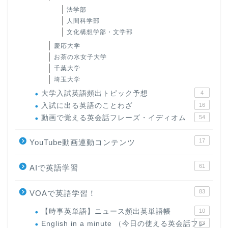
法学部
人間科学部
文化構想学部・文学部
慶応大学
お茶の水女子大学
千葉大学
埼玉大学
大学入試英語頻出トピック予想
4
入試に出る英語のことわざ
16
動画で覚える英会話フレーズ・イディオム
54
17
YouTube動画連動コンテンツ
61
AIで英語学習
83
VOAで英語学習！
【時事英単語】ニュース頻出英単語帳
10
English in a minute （今日の使える英会話フレ
63