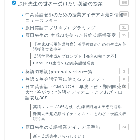
398
原田先生の世界一受けたい英語の授業
中高英語教師のための授業アイデア＆最新情報
169
ニュースレター
原田英語アプリ＆プログラミング
31
原田先生の"生成AIを使った超絶英語授業案
95
【生成AI活用英語教育】英語教師のための生成AI英
語授業実践事例
英語学習生成AIプロンプト【都立AI完全対応】
ChatGPT(生成AI)超絶英語授業案
英語句動詞(phrasal verbs)一覧
3
英語＆英会話学習に使えるプロンプト
6
日常英会話・GMARCH・早慶上智・難関国公立
22
大で“差がつく”英語イディオム・ことわざ・口
語表現365
英語フレーズ365を使った練習問題＆予想問題集
難関大学超絶頻出イディオム・ことわざ・会話文表
現特集
原田先生の英語授業アイデア玉手箱
24
新人英語先生いらっしゃい！