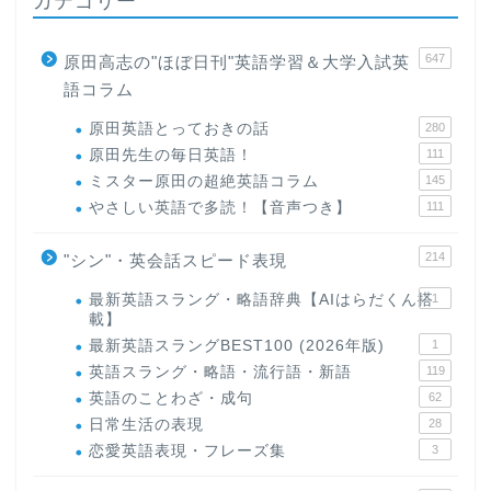
647
原田高志の"ほぼ日刊"英語学習＆大学入試英
語コラム
原田英語とっておきの話
280
原田先生の毎日英語！
111
ミスター原田の超絶英語コラム
145
やさしい英語で多読！【音声つき】
111
214
"シン"・英会話スピード表現
最新英語スラング・略語辞典【AIはらだくん搭
1
載】
最新英語スラングBEST100 (2026年版)
1
英語スラング・略語・流行語・新語
119
英語のことわざ・成句
62
日常生活の表現
28
恋愛英語表現・フレーズ集
3