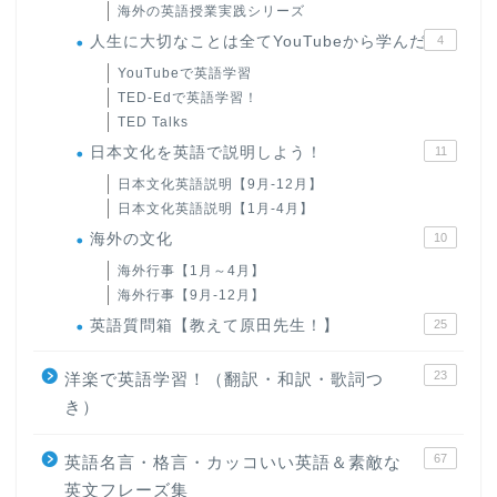
海外の英語授業実践シリーズ
人生に大切なことは全てYouTubeから学んだ
4
YouTubeで英語学習
TED-Edで英語学習！
TED Talks
日本文化を英語で説明しよう！
11
日本文化英語説明【9月-12月】
日本文化英語説明【1月-4月】
海外の文化
10
海外行事【1月～4月】
海外行事【9月-12月】
英語質問箱【教えて原田先生！】
25
23
洋楽で英語学習！（翻訳・和訳・歌詞つ
き）
67
英語名言・格言・カッコいい英語＆素敵な
英文フレーズ集