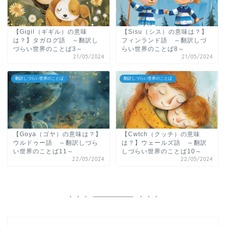
【Gigil（ギギル）の意味
【Sisu（シス）の意味は？】
は？】タガログ語 ～翻訳し
フィンランド語 ～翻訳しづ
づらい世界のことば3～
らい世界のことば8～
21/05/2024
21/05/2024
翻訳しづらい世界のことば
翻訳しづらい世界のことば
【Goya（ゴヤ）の意味は？】
【Cwtch（クッチ）の意味
ウルドゥー語 ～翻訳しづら
は？】ウェールズ語 ～翻訳
い世界のことば11～
しづらい世界のことば10～
22/05/2024
22/05/2024