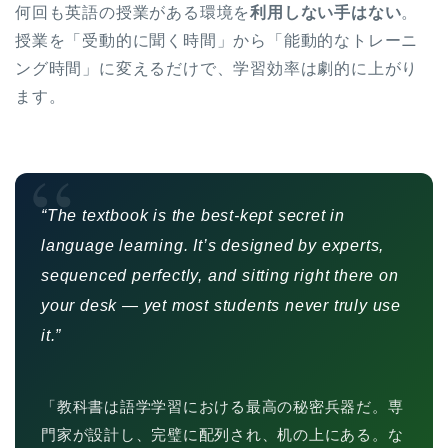
何回も英語の授業がある環境を
利用しない手はない
。
授業を「受動的に聞く時間」から「能動的なトレーニ
ング時間」に変えるだけで、学習効率は劇的に上がり
ます。
“
“The textbook is the best-kept secret in
language learning. It’s designed by experts,
sequenced perfectly, and sitting right there on
your desk — yet most students never truly use
it.”
「教科書は語学学習における最高の秘密兵器だ。専
門家が設計し、完璧に配列され、机の上にある。な