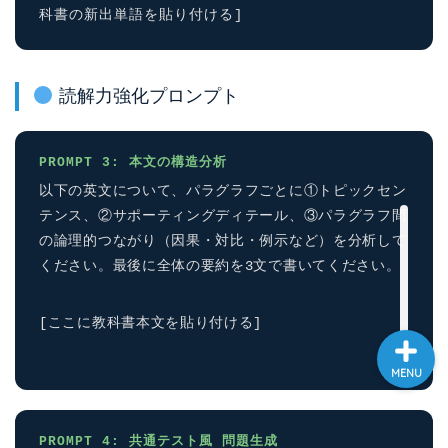
科書の新出単語を貼り付ける]
大学入試英語対策講座
英語名言・格言・カッコい
読解力強化プロンプト
い英語＆素敵な英文フレー
ズ集
PROMPT 3: 本文の構造分析
過去記事
以下の英文について、パラグラフごとに①トピックセン
テンス、②サポーティングディテール、③パラグラフ間
CONTACT
の論理的つながり（因果・対比・例示など）を分析して
ください。最後に全体の要約を3文で書いてください。
[ここに教科書本文を貼り付ける]
MENU
PROMPT 4: 共通テスト風 問題生成