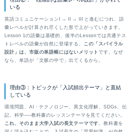
いる
英語コミュニケーションI → II → III と進むにつれ、語
彙レベルが計算され尽くした形で上がっていきます。
Lesson 1の語彙は基礎的、後半のLessonでは共通テス
トレベルの語彙が自然に登場する。
この「スパイラル
設計」は、市販の単語帳にはないメリット
です。なぜ
なら、単語が「文脈の中で」出てくるから。
理由③：トピックが「入試頻出テーマ」と直結
している
環境問題、AI・テクノロジー、異文化理解、SDGs、伝
記、科学──教科書のレッスンテーマを見てください。
これ、そのまま大学入試の長文テーマです
。教科書を
深く読み込むことで、入試長文の「背景知識」が自然