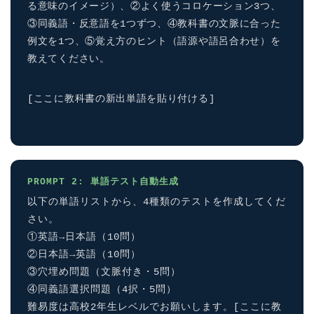
る意味のイメージ）、②よく使うコロケーション3つ、
③同義語・反意語を1つずつ、④教科書の文脈に合った
例文を1つ、⑤覚え方のヒント（語源や語呂合わせ）を
教えてください。
[ここに教科書の新出単語を貼り付ける]
PROMPT 2: 単語テスト自動生成
ホーム
以下の単語リストから、4種類のテストを作成してくだ
さい。
原田高志の”ほぼ日刊”英語
①英語→日本語（10問）
学習＆大学入試英語コラム
②日本語→英語（10問）
③穴埋め問題（文脈付き・5問）
“シン”・英会話スピード表
④同義語選択問題（4択・5問）
現
難易度は高校2年生レベルでお願いします。[ここに教