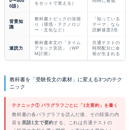
0〜500
同時に養成
をセットで覚える）
0語）
教科書トピックの深堀
「知っている
背景知
り（環境・テクノロジ
テーマ」なら
識
ー・文化など）
読解速度2倍
教科書本文の「タイム
共通テストの
速読力
アタック音読」（WP
時間配分に余
M計測）
裕が生まれる
教科書を「受験長文の素材」に変える3つのテク
ニック
テクニック① パラグラフごとに「1文要約」を書く
教科書の各パラグラフを読んだ後、その段落の内
容を
英語1文で要約
する。これは共通テストの