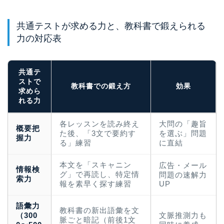
共通テストが求める力と、教科書で鍛えられる
力の対応表
共通テ
ストで
教科書での鍛え方
効果
求めら
れる力
各レッスンを読み終え
大問の「趣旨
概要把
た後、「3文で要約す
を選ぶ」問題
握力
る」練習
に直結
本文を「スキャニン
広告・メール
情報検
グ」で再読し、特定情
問題の速解力
索力
報を素早く探す練習
UP
語彙力
教科書の新出語彙を文
（300
文脈推測力も
脈ごと暗記（前後1文