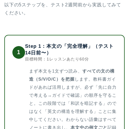
以下の5ステップを、テスト2週間前から実践してみて
ください。
Step 1：本文の「完全理解」（テスト
1
14日前〜）
目標時間：1レッスンあたり60分
まず本文を1文ずつ読み、
すべての文の構
造（S/V/O/C）を把握
します。教科書ガイ
ドがあれば活用しますが、必ず「先に自力
で考える→ガイドで確認」の順序を守るこ
と。この段階では「和訳を暗記する」ので
はなく「英文の構造を理解する」ことに集
中してください。わからない語彙はすべて
ノートに書き出し、
本文中の例文ごと
記録