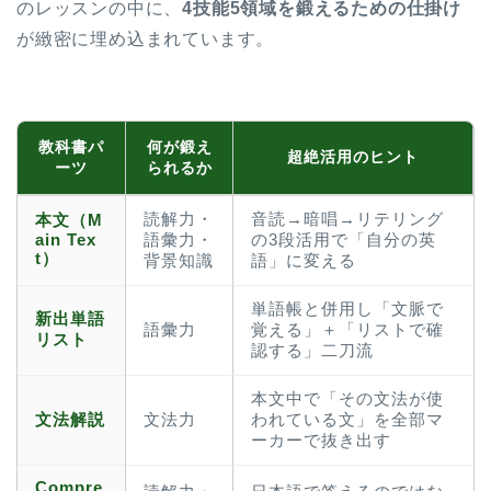
のレッスンの中に、
4技能5領域を鍛えるための仕掛け
が緻密に埋め込まれています。
教科書パ
何が鍛え
超絶活用のヒント
ーツ
られるか
読解力・
音読→暗唱→リテリング
本文（M
ain Tex
語彙力・
の3段活用で「自分の英
t）
背景知識
語」に変える
単語帳と併用し「文脈で
新出単語
語彙力
覚える」＋「リストで確
リスト
認する」二刀流
本文中で「その文法が使
文法解説
文法力
われている文」を全部マ
ーカーで抜き出す
Compre