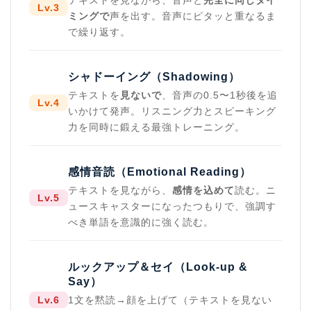
Lv.3
ミングで
声を出す。音声にピタッと重なるま
で繰り返す。
シャドーイング（Shadowing）
テキストを
見ないで
、音声の0.5〜1秒後を追
Lv.4
いかけて発声。リスニング力とスピーキング
力を同時に鍛える最強トレーニング。
感情音読（Emotional Reading）
テキストを見ながら、
感情を込めて
読む。ニ
Lv.5
ュースキャスターになったつもりで、強調す
べき単語を意識的に強く読む。
ルックアップ＆セイ（Look-up &
Say）
1文を黙読→顔を上げて（テキストを見ない
Lv.6