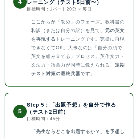
4
レーニング（テスト5日前〜）
目標時間：1パート20分 × 毎日
ここからが「攻め」のフェーズ。教科書の
和訳（または自分の訳）を見て、
元の英文
を再現する
トレーニングです。完璧に再現
できなくてOK。大事なのは「自分の頭で
英文を組み立てる」プロセス。英作文力・
文法力・語彙力が同時に鍛えられる、
定期
テスト対策の最終兵器
です。
Step 5：「出題予想」を自分で作る
5
（テスト2日前）
目標時間：45分
「先生ならどこを出題するか？」を予想し