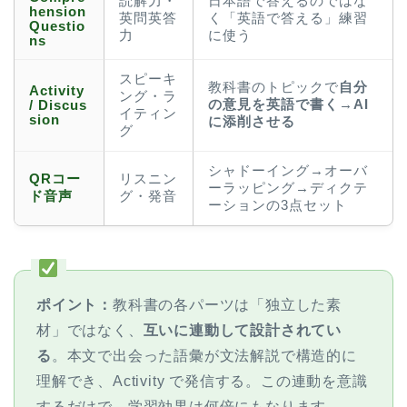
読解力・
日本語で答えるのではな
hension
英問英答
く「英語で答える」練習
Questio
力
に使う
ns
スピーキ
教科書のトピックで
自分
Activity
ング・ラ
の意見を英語で書く→AI
/ Discus
イティン
sion
に添削させる
グ
シャドーイング→オーバ
QRコー
リスニン
ーラッピング→ディクテ
ド音声
グ・発音
ーションの3点セット
ポイント：
教科書の各パーツは「独立した素
材」ではなく、
互いに連動して設計されてい
る
。本文で出会った語彙が文法解説で構造的に
理解でき、Activity で発信する。この連動を意識
するだけで、学習効果は何倍にもなります。