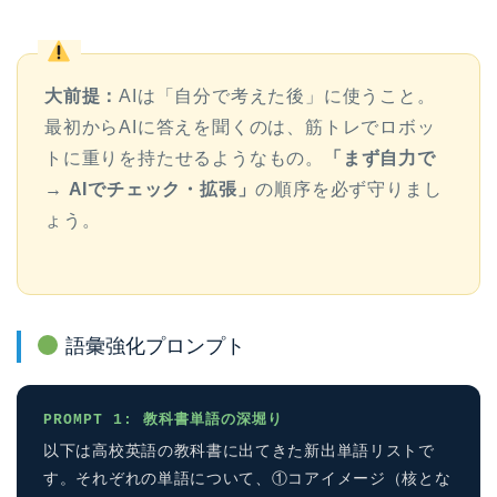
大前提：
AIは「自分で考えた後」に使うこと。
最初からAIに答えを聞くのは、筋トレでロボッ
トに重りを持たせるようなもの。
「まず自力で
→ AIでチェック・拡張」
の順序を必ず守りまし
ょう。
語彙強化プロンプト
PROMPT 1: 教科書単語の深堀り
以下は高校英語の教科書に出てきた新出単語リストで
す。それぞれの単語について、①コアイメージ（核とな