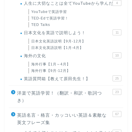
人生に大切なことは全てYouTubeから学んだ
4
YouTubeで英語学習
TED-Edで英語学習！
TED Talks
日本文化を英語で説明しよう！
11
日本文化英語説明【9月-12月】
日本文化英語説明【1月-4月】
海外の文化
10
海外行事【1月～4月】
海外行事【9月-12月】
英語質問箱【教えて原田先生！】
25
23
洋楽で英語学習！（翻訳・和訳・歌詞つ
き）
67
英語名言・格言・カッコいい英語＆素敵な
英文フレーズ集