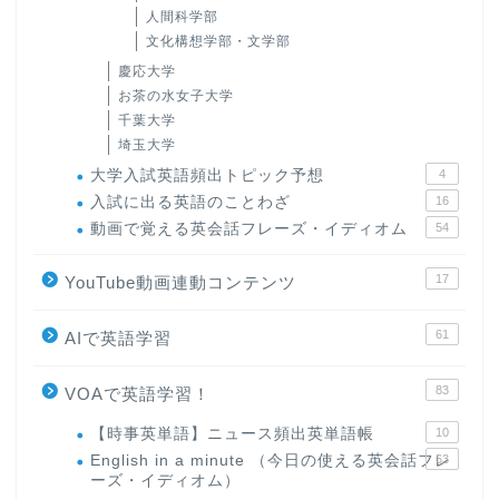
人間科学部
文化構想学部・文学部
慶応大学
お茶の水女子大学
千葉大学
埼玉大学
大学入試英語頻出トピック予想
4
入試に出る英語のことわざ
16
動画で覚える英会話フレーズ・イディオム
54
17
YouTube動画連動コンテンツ
61
AIで英語学習
83
VOAで英語学習！
【時事英単語】ニュース頻出英単語帳
10
English in a minute （今日の使える英会話フレ
63
ーズ・イディオム）