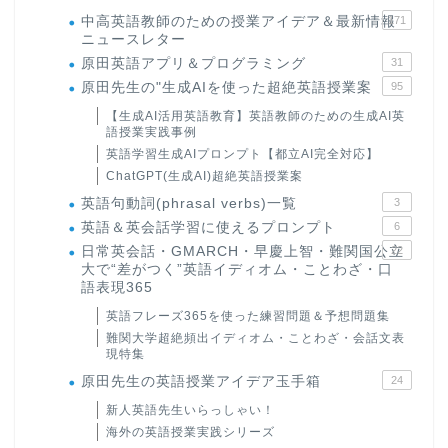
中高英語教師のための授業アイデア＆最新情報
171
ニュースレター
原田英語アプリ＆プログラミング
31
原田先生の"生成AIを使った超絶英語授業案
95
【生成AI活用英語教育】英語教師のための生成AI英
語授業実践事例
英語学習生成AIプロンプト【都立AI完全対応】
ChatGPT(生成AI)超絶英語授業案
英語句動詞(phrasal verbs)一覧
3
英語＆英会話学習に使えるプロンプト
6
日常英会話・GMARCH・早慶上智・難関国公立
22
大で“差がつく”英語イディオム・ことわざ・口
語表現365
英語フレーズ365を使った練習問題＆予想問題集
難関大学超絶頻出イディオム・ことわざ・会話文表
現特集
原田先生の英語授業アイデア玉手箱
24
新人英語先生いらっしゃい！
海外の英語授業実践シリーズ