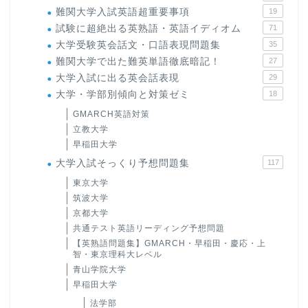
難関大学入試英語超重要事項
19
試験に超絶出る英熟語・英語イディオム
71
大学受験英会話文・口語表現問題集
35
難関大学で出た難英単語徹底暗記！
27
大学入試に出る英会話表現
29
大学・学部別傾向と対策ゼミ
18
GMARCH英語対策
立教大学
早稲田大学
大学入試そっくり予想問題集
117
東京大学
筑波大学
京都大学
共通テスト英語リーディング予想問題
【英熟語問題集】GMARCH・早稲田・慶応・上
智・東京理科大レベル
青山学院大学
早稲田大学
法学部