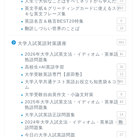
人生で大切なことはすべてネットから学んだ
23
英文手紙＆グリーティングカードに使えるステ
19
キな英文フレーズ集
英語名言＆格言BEST20特集
6
翻訳しづらい世界のことば
18
661
大学入試英語対策講座
2026年大学入試英文法・イディオム・英単語・
11
熟語問題集
高校生×AI英語学習
16
大学受験英語専門【原田塾】
13
大学入学共通テスト英語お役立ち知恵袋＆コラ
45
ム
大学受験自由英作文・小論文対策
8
2025年大学入試英文法・イディオム・英単語・
18
熟語問題集
大学入試英語正誤問題集
14
2024年大学入試文法・イディオム・英単語・熟
15
語問題集
今日の大学入試英語問題
27