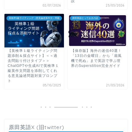
説
02/07/2026
23/03/2026
英検準1級ライティング（意見論述英作文）問題
原田英語とっておきの話
【英検準１級ライティング問
【保存版】海外の迷信40選！
題添削＆採点サイト】＜＜過
「13日の金曜日」から「扇風
去問貼り付けタイプ＞＞
機で死ぬ」まで英語で学ぶ世
ChatGPTや生成AIで英検準１
界のSuperstition完全ガイド
級英作文問題を添削してくれ
る意見論述問題対策プロンプ
ト
05/10/2025
21/03/2026
原田英語X (旧twitter)