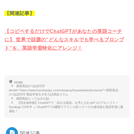
【関連記事】
【コピペするだけでChatGPTがあなたの英語コーチ
に】 世界で話題の“どんなスキルでも学べるプロンプ
ト”を、英語学習特化にアレンジ！
HOME
原田高志の"ほぼ日刊"
itemid="https://www.haradaeigo.com/category/haradatakashicolumn/">原田高志
の"ほぼ日刊"英語学習＆大学入試英語コラム
原田英語とっておきの話
【完全保存版】ChatGPTで「話せる英語」を手に入れる6つのプロンプト！
Duolingoで2年半 → ChatGPTで4週間でフランス語ペラペラの成功談を英語学習に最
適化！
関連記事