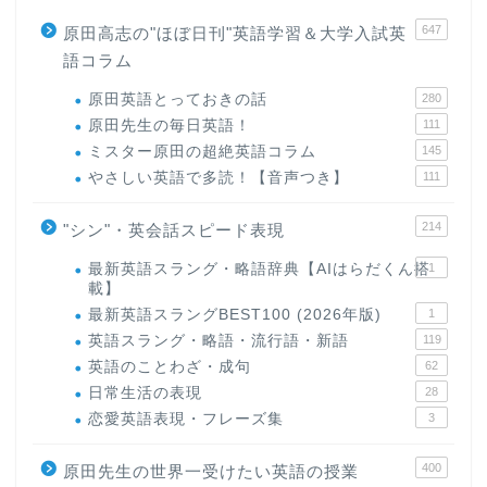
647
原田高志の"ほぼ日刊"英語学習＆大学入試英
語コラム
原田英語とっておきの話
280
原田先生の毎日英語！
111
ミスター原田の超絶英語コラム
145
やさしい英語で多読！【音声つき】
111
214
"シン"・英会話スピード表現
最新英語スラング・略語辞典【AIはらだくん搭
1
載】
最新英語スラングBEST100 (2026年版)
1
英語スラング・略語・流行語・新語
119
英語のことわざ・成句
62
日常生活の表現
28
恋愛英語表現・フレーズ集
3
400
原田先生の世界一受けたい英語の授業