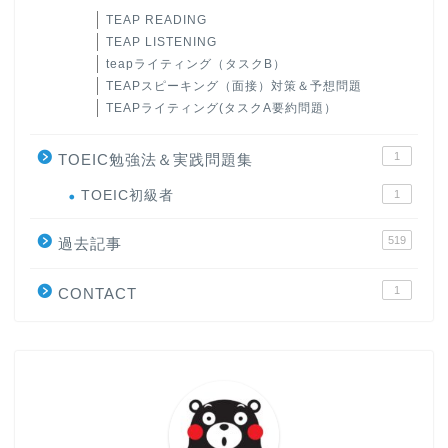
TEAP READING
TEAP LISTENING
teapライティング（タスクB）
TEAPスピーキング（面接）対策＆予想問題
TEAPライティング(タスクA要約問題）
1
TOEIC勉強法＆実践問題集
ホーム
TOEIC初級者
1
519
原田高志の”ほぼ日刊”英語
過去記事
学習＆大学入試英語コラム
1
CONTACT
“シン”・英会話スピード表
現
大学入試英語対策講座