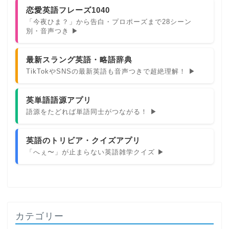
恋愛英語フレーズ1040
「今夜ひま？」から告白・プロポーズまで28シーン
別・音声つき ▶
最新スラング英語・略語辞典
TikTokやSNSの最新英語も音声つきで超絶理解！ ▶
英単語語源アプリ
語源をたどれば単語同士がつながる！ ▶
英語のトリビア・クイズアプリ
「へぇ〜」が止まらない英語雑学クイズ ▶
カテゴリー