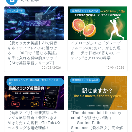
AIで英語学習
原田英語とっておきの話
【脱カタカナ英語】AIで発音
イチローが歩くと「グレープ
をネイティブレベルに近づけ
フルーツのにおい」がした理
る ── 90日で「通じる英語」
由 ― 天才打者の"香りのルー
を手に入れる科学的メソッド
ティン"とアロマの科学
【AIで英語学習シリーズ7】
22/02/2026
15/04/2026
最新英語スラング・略語辞典【AIはらだくん搭
原田英語とっておきの話
載】
【無料アプリ】最新英語スラ
"The old man told the story
ング＆略語辞典！音声つき＆
cried." が訳せない理由
AIはらだくん搭載でTikTokやX
──Garden Path
のスラングも超絶理解！
Sentence（袋小路文）完全解