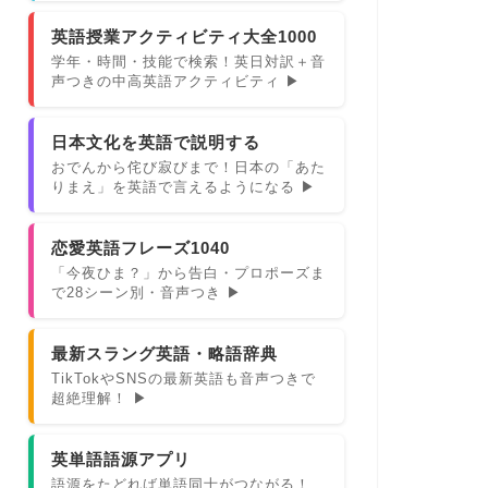
英語授業アクティビティ大全1000
学年・時間・技能で検索！英日対訳＋音
声つきの中高英語アクティビティ ▶
日本文化を英語で説明する
おでんから侘び寂びまで！日本の「あた
りまえ」を英語で言えるようになる ▶
恋愛英語フレーズ1040
「今夜ひま？」から告白・プロポーズま
で28シーン別・音声つき ▶
最新スラング英語・略語辞典
TikTokやSNSの最新英語も音声つきで
超絶理解！ ▶
英単語語源アプリ
語源をたどれば単語同士がつながる！