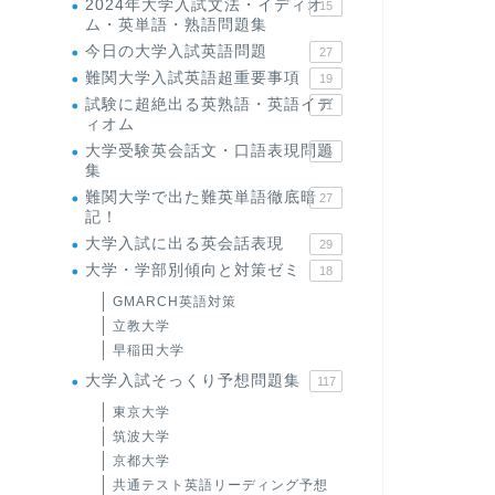
2024年大学入試文法・イディオ
15
ム・英単語・熟語問題集
今日の大学入試英語問題
27
難関大学入試英語超重要事項
19
試験に超絶出る英熟語・英語イデ
71
ィオム
大学受験英会話文・口語表現問題
35
集
難関大学で出た難英単語徹底暗
27
記！
大学入試に出る英会話表現
29
大学・学部別傾向と対策ゼミ
18
GMARCH英語対策
立教大学
早稲田大学
大学入試そっくり予想問題集
117
東京大学
筑波大学
京都大学
共通テスト英語リーディング予想