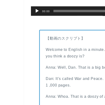
00:00
【動画のスクリプト】
Welcome to English in a minute. 
you think a doozy is?
Anna: Well, Dan. That is a big b
Dan: It’s called War and Peace. I
1 ,000 pages.
Anna: Whoa. That is a doozy of a