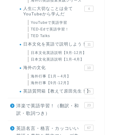
海外の英語授業実践シリーズ
人生に大切なことは全て
4
YouTubeから学んだ
YouTubeで英語学習
TED-Edで英語学習！
TED Talks
日本文化を英語で説明しよう！
11
日本文化英語説明【9月-12月】
日本文化英語説明【1月-4月】
海外の文化
10
海外行事【1月～4月】
海外行事【9月-12月】
英語質問箱【教えて原田先生！】
25
洋楽で英語学習！（翻訳・和
23
訳・歌詞つき）
英語名言・格言・カッコいい
67