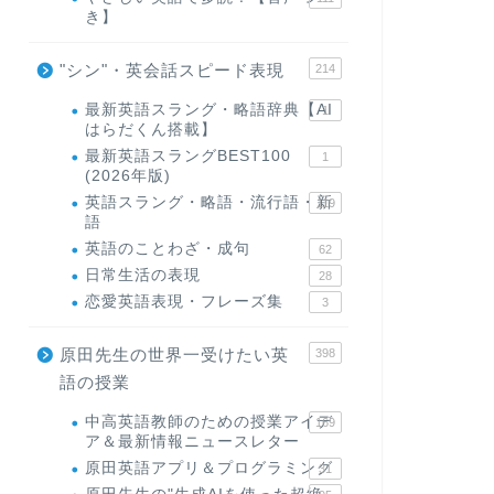
き】
"シン"・英会話スピード表現
214
最新英語スラング・略語辞典【AI
1
はらだくん搭載】
最新英語スラングBEST100
1
(2026年版)
英語スラング・略語・流行語・新
119
語
英語のことわざ・成句
62
日常生活の表現
28
恋愛英語表現・フレーズ集
3
原田先生の世界一受けたい英
398
語の授業
中高英語教師のための授業アイデ
169
ア＆最新情報ニュースレター
原田英語アプリ＆プログラミング
31