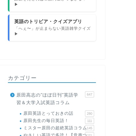
▶
英語のトリビア・クイズアプリ
「へぇ〜」が止まらない英語雑学クイズ
▶
カテゴリー
原田高志の"ほぼ日刊"英語学
647
習＆大学入試英語コラム
原田英語とっておきの話
280
原田先生の毎日英語！
111
ミスター原田の超絶英語コラム
145
やさしい英語で多読！【音声つ
111