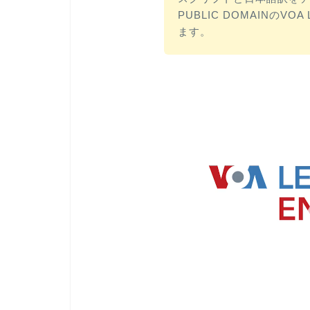
PUBLIC DOMAINのVOA
ます。
動
画
プ
レ
ー
ヤ
ー