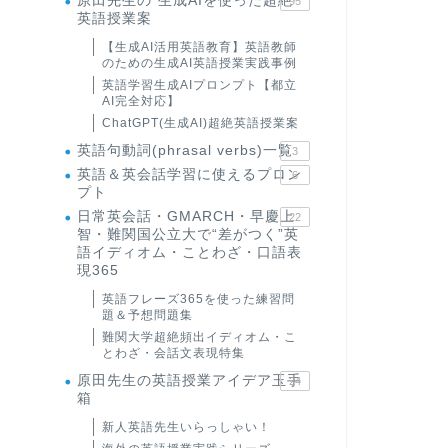
原田先生の"生成AIを使った超絶
95
英語授業案
【生成AI活用英語教育】英語教師
のための生成AI英語授業実践事例
英語学習生成AIプロンプト【都立
AI完全対応】
ChatGPT(生成AI)超絶英語授業案
英語句動詞(phrasal verbs)一覧
3
英語＆英会話学習に使えるプロン
6
プト
日常英会話・GMARCH・早慶上
22
智・難関国公立大で“差がつく”英
語イディオム・ことわざ・口語表
現365
英語フレーズ365を使った練習問
題＆予想問題集
難関大学超絶頻出イディオム・こ
とわざ・会話文表現特集
原田先生の英語授業アイデア玉手
24
箱
新人英語先生いらっしゃい！