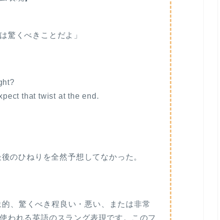
は驚くべきことだよ」
ght?
xpect that twist at the end.
！最後のひねりを全然予想してなかった。
かが特に印象的、驚くべき程良い・悪い、または非常
使われる英語のスラング表現です。このフ