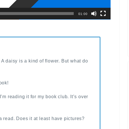
01:00
A daisy is a kind of flower. But what do
ook!
’m reading it for my book club. It’s over
 read. Does it at least have pictures?