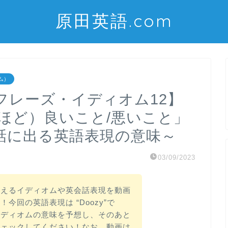
原田英語.com
オム）
フレーズ・イディオム12】
驚くほど）良いこと/悪いこと」
話に出る英語表現の意味～
03/09/2023
使えるイディオムや英会話表現を動画
今回の英語表現は “Doozy”で
イディオムの意味を予想し、そのあと
チェックしてください！なお、動画は