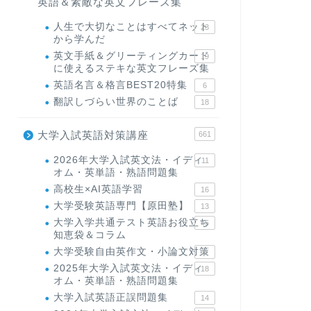
英語＆素敵な英文フレーズ集
人生で大切なことはすべてネット
23
から学んだ
英文手紙＆グリーティングカード
19
に使えるステキな英文フレーズ集
英語名言＆格言BEST20特集
6
翻訳しづらい世界のことば
18
大学入試英語対策講座
661
2026年大学入試英文法・イディ
11
オム・英単語・熟語問題集
高校生×AI英語学習
16
大学受験英語専門【原田塾】
13
大学入学共通テスト英語お役立ち
45
知恵袋＆コラム
大学受験自由英作文・小論文対策
8
2025年大学入試英文法・イディ
18
オム・英単語・熟語問題集
大学入試英語正誤問題集
14