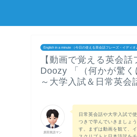
English in a minute （今日の使える英会話フレーズ・イディ
【動画で覚える英会話
Doozy 「（何かが
～大学入試＆日常英会
日常英会話や大学入試で
つきで学んでいきましょう！
す。まずは動画を観て、
原田英語マン
スクリプトと日本語訳を