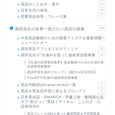
英語のことわざ・成句
62
日常生活の表現
28
恋愛英語表現・フレーズ集
3
399
原田先生の世界一受けたい英語の授業
中高英語教師のための授業アイデア＆最新情報
170
ニュースレター
原田英語アプリ＆プログラミング
31
原田先生の"生成AIを使った超絶英語授業案
95
【生成AI活用英語教育】英語教師のための生成AI英
語授業実践事例
英語学習生成AIプロンプト【都立AI完全対応】
ChatGPT(生成AI)超絶英語授業案
英語句動詞(phrasal verbs)一覧
3
英語＆英会話学習に使えるプロンプト
6
日常英会話・GMARCH・早慶上智・難関国公立
22
大で“差がつく”英語イディオム・ことわざ・口
語表現365
英語フレーズ365を使った練習問題＆予想問題集