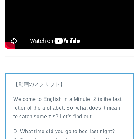
【動画のスクリプト】
Welcome to English in a Minute! Z is the last
letter of the alphabet. So, what does it mean
to catch some z’s? Let’s find out.
D: What time did you go to bed last night?