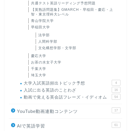
共通テスト英語リーディング予想問題
【英熟語問題集】GMARCH・早稲田・慶応・上
智・東京理科大レベル
青山学院大学
早稲田大学
法学部
人間科学部
文化構想学部・文学部
慶応大学
お茶の水女子大学
千葉大学
埼玉大学
大学入試英語頻出トピック予想
4
入試に出る英語のことわざ
16
動画で覚える英会話フレーズ・イディオム
54
17
YouTube動画連動コンテンツ
61
AIで英語学習