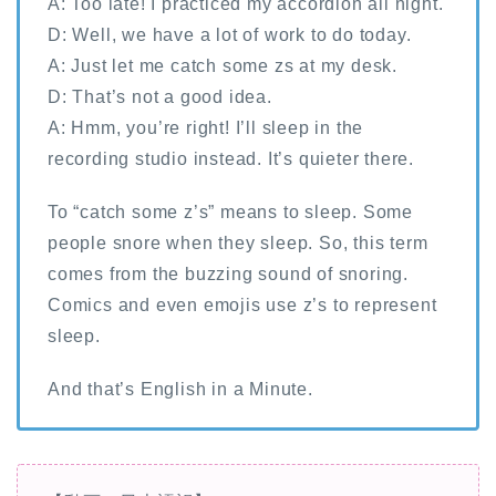
A: Too late! I practiced my accordion all night.
D: Well, we have a lot of work to do today.
A: Just let me catch some zs at my desk.
D: That’s not a good idea.
A: Hmm, you’re right! I’ll sleep in the
recording studio instead. It’s quieter there.
To “catch some z’s” means to sleep. Some
people snore when they sleep. So, this term
comes from the buzzing sound of snoring.
Comics and even emojis use z’s to represent
sleep.
And that’s English in a Minute.