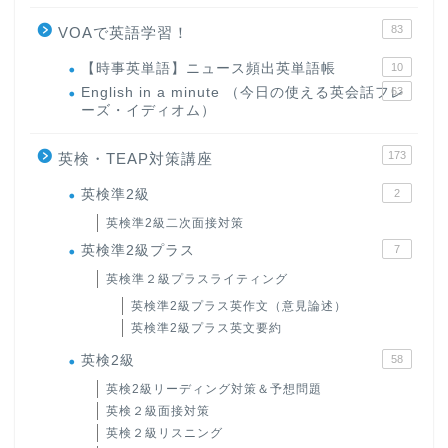
83
VOAで英語学習！
【時事英単語】ニュース頻出英単語帳
10
English in a minute （今日の使える英会話フレ
63
ーズ・イディオム）
173
英検・TEAP対策講座
英検準2級
2
英検準2級二次面接対策
英検準2級プラス
7
英検準２級プラスライティング
英検準2級プラス英作文（意見論述）
英検準2級プラス英文要約
英検2級
58
英検2級リーディング対策＆予想問題
英検２級面接対策
英検２級リスニング