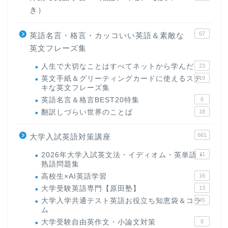
き）
67
英語名言・格言・カッコいい英語＆素敵な
英文フレーズ集
人生で大切なことはすべてネットから学んだ
23
英文手紙＆グリーティングカードに使えるステ
19
キな英文フレーズ集
英語名言＆格言BEST20特集
6
翻訳しづらい世界のことば
18
661
大学入試英語対策講座
2026年大学入試英文法・イディオム・英単語・
11
熟語問題集
高校生×AI英語学習
16
大学受験英語専門【原田塾】
13
大学入学共通テスト英語お役立ち知恵袋＆コラ
45
ム
大学受験自由英作文・小論文対策
8