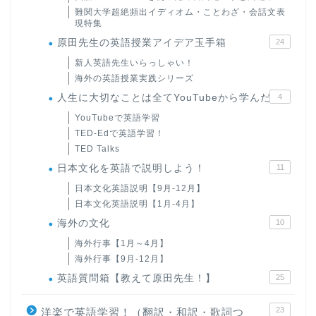
難関大学超絶頻出イディオム・ことわざ・会話文表
現特集
原田先生の英語授業アイデア玉手箱
24
新人英語先生いらっしゃい！
海外の英語授業実践シリーズ
人生に大切なことは全てYouTubeから学んだ
4
YouTubeで英語学習
TED-Edで英語学習！
TED Talks
日本文化を英語で説明しよう！
11
日本文化英語説明【9月-12月】
日本文化英語説明【1月-4月】
海外の文化
10
海外行事【1月～4月】
海外行事【9月-12月】
英語質問箱【教えて原田先生！】
25
23
洋楽で英語学習！（翻訳・和訳・歌詞つ