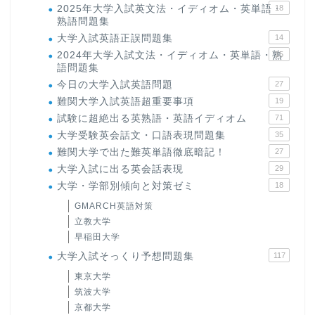
2025年大学入試英文法・イディオム・英単語・
18
熟語問題集
大学入試英語正誤問題集
14
2024年大学入試文法・イディオム・英単語・熟
15
語問題集
今日の大学入試英語問題
27
難関大学入試英語超重要事項
19
試験に超絶出る英熟語・英語イディオム
71
大学受験英会話文・口語表現問題集
35
難関大学で出た難英単語徹底暗記！
27
大学入試に出る英会話表現
29
大学・学部別傾向と対策ゼミ
18
GMARCH英語対策
立教大学
早稲田大学
大学入試そっくり予想問題集
117
東京大学
筑波大学
京都大学