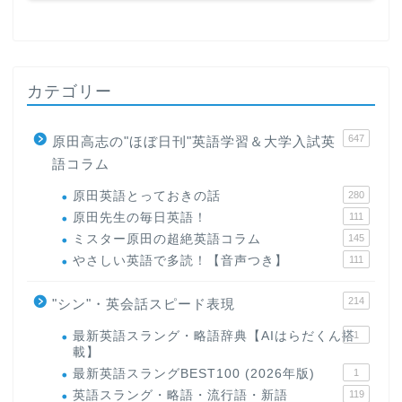
カテゴリー
647
原田高志の"ほぼ日刊"英語学習＆大学入試英
語コラム
原田英語とっておきの話
280
原田先生の毎日英語！
111
ミスター原田の超絶英語コラム
145
やさしい英語で多読！【音声つき】
111
214
"シン"・英会話スピード表現
最新英語スラング・略語辞典【AIはらだくん搭
1
載】
最新英語スラングBEST100 (2026年版)
1
英語スラング・略語・流行語・新語
119