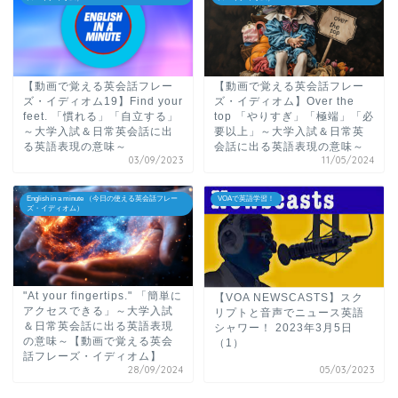
【動画で覚える英会話フレー
【動画で覚える英会話フレー
ズ・イディオム19】Find your
ズ・イディオム】Over the
feet. 「慣れる」「自立する」
top 「やりすぎ」「極端」「必
～大学入試＆日常英会話に出
要以上」～大学入試＆日常英
る英語表現の意味～
会話に出る英語表現の意味～
03/09/2023
11/05/2024
English in a minute （今日の使える英会話フレー
VOAで英語学習！
ズ・イディオム）
"At your fingertips." 「簡単に
【VOA NEWSCASTS】スク
アクセスできる」～大学入試
リプトと音声でニュース英語
＆日常英会話に出る英語表現
シャワー！ 2023年3月5日
の意味～【動画で覚える英会
（1）
話フレーズ・イディオム】
28/09/2024
05/03/2023