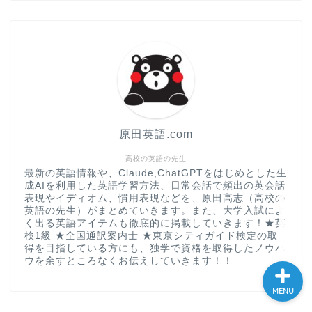
“シン”・英会話スピード表
現
大学入試英語対策講座
英語名言・格言・カッコい
い英語＆素敵な英文フレー
ズ集
原田英語.com
過去記事
高校の英語の先生
最新の英語情報や、Claude,ChatGPTをはじめとした生
成AIを利用した英語学習方法、日常会話で頻出の英会話
CONTACT
表現やイディオム、慣用表現などを、原田高志（高校の
英語の先生）がまとめていきます。また、大学入試によ
く出る英語アイテムも徹底的に掲載していきます！★英
検1級 ★全国通訳案内士 ★東京シティガイド検定の取
得を目指している方にも、独学で資格を取得したノウハ
ウを余すところなくお伝えしていきます！！
MENU