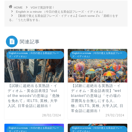
HOME
VOAで英語学習！
English in a minute （今日の使える英会話フレーズ・イディオム）
【動画で覚える英会話フレーズ・イディオム】Catch some Z’s 「居眠りをす
る」「うたた寝をする」
関連記事
English in a minute （今日の使える英会話フレー
English in a minute （今日の使える英会話フレー
ズ・イディオム）
ズ・イディオム）
【試験に超絶出る英熟語・イ
【試験に超絶出る英熟語・イ
ディオム・英会話表現】"out
ディオム・英会話表現】"wet
of the woods"の意味は「危険
blanket"の意味は「その場の
を免れて」IELTS, 英検, 大学
雰囲気を台無しにする人、
入試, 日常会話に超頻出！
物」IELTS, 英検, 大学入試, 日
常会話に超頻出！
28/02/2024
29/02/2024
English in a minute （今日の使える英会話フレー
English in a minute （今日の使える英会話フレー
ズ・イディオム）
ズ・イディオム）