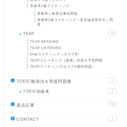
英検準1級ライティング
英検準１級英文要約問題
英検準1級ライティング（意見論述英作文）問
題
TEAP
16
TEAP READING
TEAP LISTENING
teapライティング（タスクB）
TEAPスピーキング（面接）対策＆予想問題
TEAPライティング(タスクA要約問題）
1
TOEIC勉強法＆実践問題集
ホーム
TOEIC初級者
1
519
原田高志の”ほぼ日刊”英語
過去記事
学習＆大学入試英語コラム
1
CONTACT