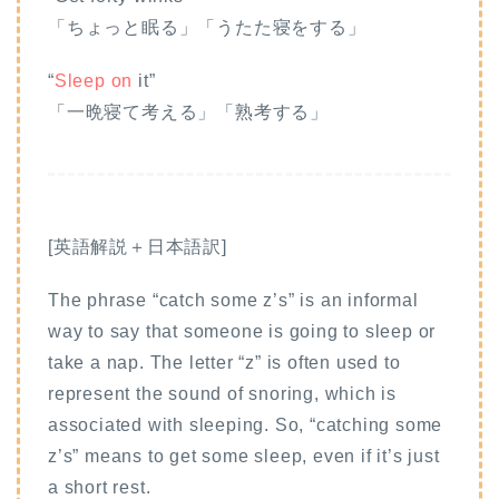
「ちょっと眠る」「うたた寝をする」
“
Sleep on
it”
「一晩寝て考える」「熟考する」
[英語解説＋日本語訳]
The phrase “catch some z’s” is an informal
way to say that someone is going to sleep or
take a nap. The letter “z” is often used to
represent the sound of snoring, which is
associated with sleeping. So, “catching some
z’s” means to get some sleep, even if it’s just
a short rest.