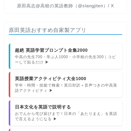
原田高志@高校の英語教師（@slangjiten）/ X
原田英語おすすめ自家製アプリ
超絶 英語学習プロンプト全集2000
中高の先生700・学ぶ人1000・小学校の先生300｜コピ
ーして貼るだけ ▶
英語授業アクティビティ大全1000
学年・時間・技能で検索！英日対訳＋音声つきの中高英
語アクティビティ ▶
日本文化を英語で説明する
おでんから侘び寂びまで！日本の「あたりまえ」を英語
で言えるようになる ▶