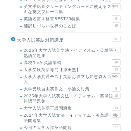
英文手紙＆グリーティングカードに使えるステ
19
キな英文フレーズ集
英語名言＆格言BEST20特集
6
翻訳しづらい世界のことば
18
661
大学入試英語対策講座
2026年大学入試英文法・イディオム・英単語・
11
熟語問題集
高校生×AI英語学習
16
大学受験英語専門【原田塾】
13
大学入学共通テスト英語お役立ち知恵袋＆コラ
45
ム
大学受験自由英作文・小論文対策
8
2025年大学入試英文法・イディオム・英単語・
18
熟語問題集
大学入試英語正誤問題集
14
2024年大学入試文法・イディオム・英単語・熟
15
語問題集
今日の大学入試英語問題
27