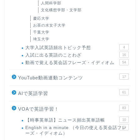
人間科学部
文化構想学部・文学部
慶応大学
お茶の水女子大学
千葉大学
埼玉大学
大学入試英語頻出トピック予想
4
入試に出る英語のことわざ
16
動画で覚える英会話フレーズ・イディオム
54
17
YouTube動画連動コンテンツ
61
AIで英語学習
83
VOAで英語学習！
【時事英単語】ニュース頻出英単語帳
10
English in a minute （今日の使える英会話フレ
63
ーズ・イディオム）