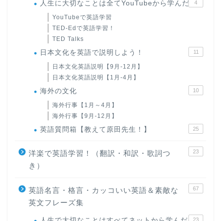
人生に大切なことは全てYouTubeから学んだ
4
YouTubeで英語学習
TED-Edで英語学習！
TED Talks
日本文化を英語で説明しよう！
11
日本文化英語説明【9月-12月】
日本文化英語説明【1月-4月】
海外の文化
10
海外行事【1月～4月】
海外行事【9月-12月】
英語質問箱【教えて原田先生！】
25
23
洋楽で英語学習！（翻訳・和訳・歌詞つ
き）
67
英語名言・格言・カッコいい英語＆素敵な
英文フレーズ集
人生で大切なことはすべてネットから学んだ
23