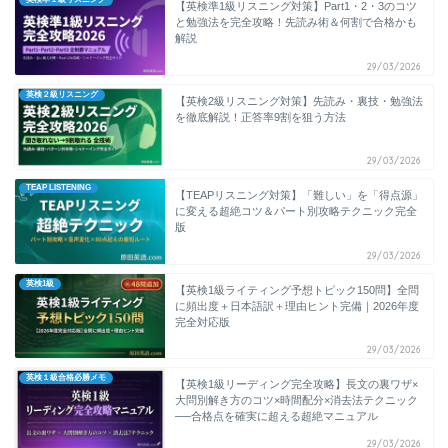
【英検準1級リスニング対策】Part1・2・3のコツ
と勉強法を完全攻略！先読み術＆何割で合格かも
解説
29/03/2026
英検２級リスニング
【英検2級リスニング対策】先読み・裏技・勉強法
を徹底解説！正答率9割を狙う方法
29/03/2026
TEAP LISTENING
【TEAPリスニング対策】「難しい」を「得点源」
に変える超絶コツ＆パート別攻略テクニック完全
版
29/03/2026
英検1級
【英検1級ライティング予想トピック150問】全問
に頻出度＋日本語訳＋理由ヒント完備｜2026年度
完全対応版
29/03/2026
英検１級合格必勝メモ
【英検1級リーディング完全攻略】長文の裏ワザ×
大問別解き方のコツ×時間配分×消去法テクニック
──合格点を確実に超える超絶マニュアル
29/03/2026