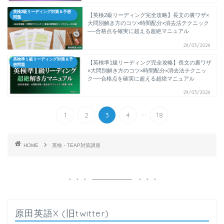
英検2級リーディング対策＆予想
【英検2級リーディング完全攻略】長文の裏ワザ×
問題
大問別解き方のコツ×時間配分×消去法テクニック
──合格点を確実に超える超絶マニュアル
29/03/2026
英検準１級リーディング対策＆予
【英検準1級リーディング完全攻略】長文の裏ワザ
想問題
×大問別解き方のコツ×時間配分×消去法テクニッ
ク──合格点を確実に超える超絶マニュアル
29/03/2026
...
1
2
3
4
18
HOME
英検・TEAP対策講座
原田英語X (旧twitter)