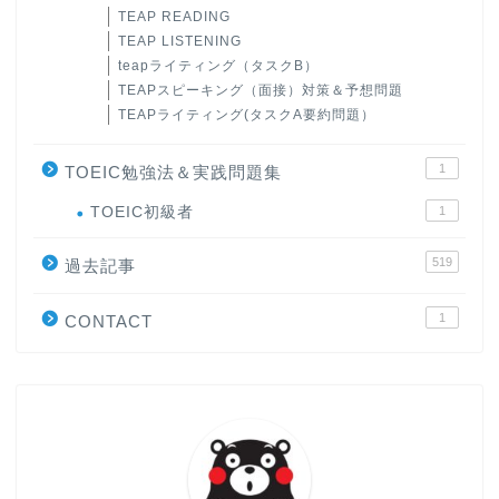
TEAP READING
TEAP LISTENING
teapライティング（タスクB）
TEAPスピーキング（面接）対策＆予想問題
TEAPライティング(タスクA要約問題）
1
TOEIC勉強法＆実践問題集
ホーム
TOEIC初級者
1
519
原田高志の”ほぼ日刊”英語
過去記事
学習＆大学入試英語コラム
1
CONTACT
“シン”・英会話スピード表
現
大学入試英語対策講座