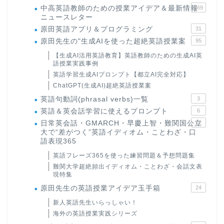
中高英語教師のための授業アイデア＆最新情報
169
ニュースレター
原田英語アプリ＆プログラミング
31
原田先生の"生成AIを使った超絶英語授業案
95
【生成AI活用英語教育】英語教師のための生成AI英
語授業実践事例
英語学習生成AIプロンプト【都立AI完全対応】
ChatGPT(生成AI)超絶英語授業案
英語句動詞(phrasal verbs)一覧
3
英語＆英会話学習に使えるプロンプト
6
日常英会話・GMARCH・早慶上智・難関国公立
22
大で“差がつく”英語イディオム・ことわざ・口
語表現365
英語フレーズ365を使った練習問題＆予想問題集
難関大学超絶頻出イディオム・ことわざ・会話文表
現特集
原田先生の英語授業アイデア玉手箱
24
新人英語先生いらっしゃい！
海外の英語授業実践シリーズ