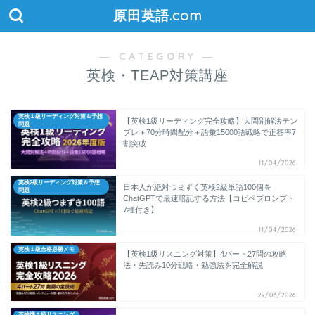
原田英語.com
― CATEGORY ―
英検・TEAP対策講座
英検１級リーディング対策＆予想
【英検1級リーディング完全攻略】大問別解法テン
問題
プレ＋70分時間配分＋語彙15000語戦略で正答率7
割突破
11/04/2026
英検2級リーディング対策＆予想
日本人が絶対つまずく英検2級単語100個を
問題
ChatGPTで最速暗記する方法【コピペプロンプト
7種付き】
11/04/2026
英検１級合格必勝メモ
【英検1級リスニング対策】4パート27問の攻略
法・先読み10分戦略・勉強法を完全解説
29/03/2026
英検準１級リスニング