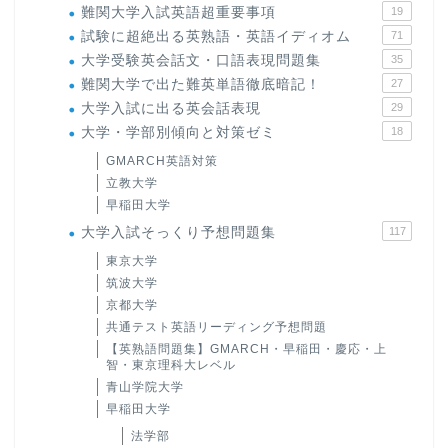
難関大学入試英語超重要事項
19
試験に超絶出る英熟語・英語イディオム
71
大学受験英会話文・口語表現問題集
35
難関大学で出た難英単語徹底暗記！
27
大学入試に出る英会話表現
29
大学・学部別傾向と対策ゼミ
18
GMARCH英語対策
立教大学
早稲田大学
大学入試そっくり予想問題集
117
東京大学
筑波大学
京都大学
共通テスト英語リーディング予想問題
【英熟語問題集】GMARCH・早稲田・慶応・上
智・東京理科大レベル
青山学院大学
早稲田大学
法学部